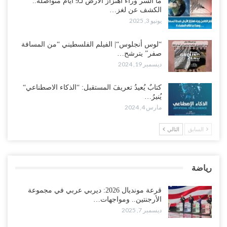
ما السر وراء اهتزاز الأرض لـ9 أيام متواصلة..
الكشف عن لغز…
يونيو 3, 2025
“لوس أنجلوس“| الفيلم الفلسطيني “من المسافة
صفر” يترشح…
ديسمبر 19, 2024
كتابٌ يُعيدُ تعريفَ المستقبل: “الذكاء الاصطناعي“
يُنيرُ…
مارس 4, 2024
السابق
التالي
رياضة
قرعة مونديال 2026: ديربي عربي في مجموعة
الأرجنتين.. ومواجهات…
ديسمبر 7, 2025