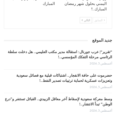
اليمني بحلول شهر رمضان
المبارك
المبارك..!
السابق
التالي
جديد الموقع
“تقرير“| عرب جورنال: استقالة مدير مكتب العليمي.. هل دخلت سلطة
الرئاسي مرحلة التفكك المؤسسي..!
أغسطس 5, 2026
حضرموت على حافة الانفجار.. اشتباكات قبلية مع فصائل سعودية
وتعزيزات عسكرية لحماية ترتيبات تصدير النفط..!
أغسطس 5, 2026
وسط معركة سعودية لإسقاط آخر معاقل الزبيدي.. القبائل تستنفر و”درع
الوطن” تبدأ الانتشار..!
أغسطس 5, 2026