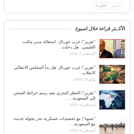
السابق
التالي
الأكــثر قراءة خلال اسبوع
“تقرير“| عرب جورنال: استقالة مدير مكتب
العليمي.. هل دخلت…
أغسطس 5, 2026
“تقرير“| عرب جورنال: هل بدأ المجلس الانتقالي
الانقلاب…
يوليو 30, 2026
“تقرير“| الحظر البحري يعيد رسم خرائط الشحن
إلى السعودية..…
أغسطس 4, 2026
“شبوة“| مع تحشيدات عسكرية تنذر بجولة جديدة
مع السعودية..…
أغسطس 4, 2026