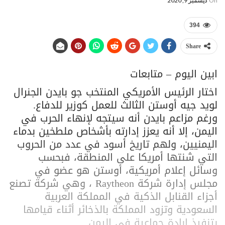
On
ديسمبر 9, 2020
394
Share
ابين اليوم – متابعات
اختار الرئيس الأمريكي المنتخب جو بايدن الجنرال
لويد جيه أوستن الثالث للعمل كوزير للدفاع.
ورغم مزاعم بايدن أنه سيتجه لإنهاء الحرب في
اليمن، إلا أنه يعزز إدارته بأشخاص ملطخين بدماء
اليمنيين، ولهم تاريخ أسود في عدد من الحروب
التي شنتها أمريكا على المنطقة، فبحسب
وسائل إعلام أمريكية، أوستن هو عضو في
مجلس إدارة شركة Raytheon ، وهي شركة تصنع
أجزاء القنابل الذكية في المملكة العربية
السعودية وتزود المملكة بالذخائر أثناء قيامها
بتنفيذ إبادة جماعية في اليمن.