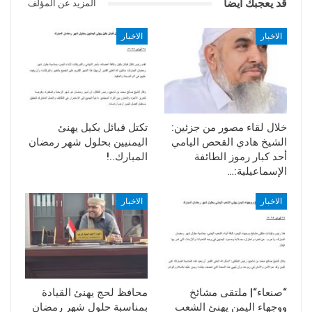
قد يعجبك ايضا
المزيد عن المؤلف
الاخبار
الاخبار
خلال لقاء مصور من جزئين:
تكتل قبائل بكيل يهنئ
الشيخ هادي القحص اليامي
اليمنيين بحلول شهر رمضان
أحد كبار رموز الطائفة
المبارك..!
الإسماعيلية:…
الاخبار
الاخبار
“صنعاء“| ملتقى مشائخ
محافظ لحج يهنئ القيادة
ووجهاء اليمن يهنئ الشعب
بمناسبة حلول شهر رمضان