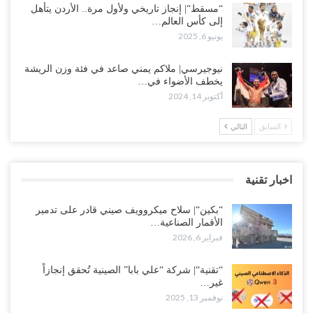
“مسقط“| إنجاز تاريخي ولأول مرة.. الأردن يتأهل
إلى كأس العالم…
يونيو 6, 2025
نيوجيرسي| ملاكم يمني صاعد في فئة وزن الريشة
يخطف الأضواء في…
أكتوبر 14, 2024
السابق
التالي
اخبار تقنية
“بكين“| سلاح ميكروويف صيني قادر على تدمير
الأقمار الصناعية…
فبراير 6, 2026
“تقنية“| شركة “علي بابا” الصينية تُحقق إنجازاً
غير…
نوفمبر 13, 2025