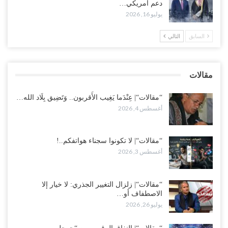
دعم أمريكي…
عقب محاولة انسحابه من مطارح الريان.. المخابرات السعودية تصفي أبرز
يوليو 16, 2026
مساعدي الحجوري..!
أغسطس 1, 2026
السابق
التالي
“تعز“| بعد أيام من الاستعراضات.. الإصلاح يتوغل في معاقل طارق صالح..
هل بدأت معركة كسر النفوذ في الساحل الغربي..!
مقالات
أغسطس 1, 2026
“مقالات“| عِنْدَما يَغِيب الأَقربون.. وَتَضِيق بِلَاد الله…
أغسطس 4, 2026
“مقالات“| لا تكونوا سجناء هواتفكم..!
أغسطس 3, 2026
“مقالات“| زلزال التغيير الجذري: لا خيار إلا
الاصطفاف أو…
يوليو 26, 2026