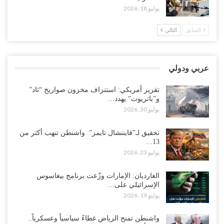
“حضرموت“| تغييرات سعودية بصفوف قيادة “درع الوطن” المتمركز
يوليو 18, 2026
بالعبر.. هل بدأت الرياض إعادة هيكلة فصائلها بعد…
أغسطس 2, 2026
السابق
التالي
اغتيالات العبر تُشعل حضرموت.. من يقود حرب التصفية الصامتة داخل
معسكر التحالف..!
عربي ودولي
أغسطس 2, 2026
تقرير أمريكي: استنزاف مخزون صواريخ “ثاد”
“تعز“| غضب شعبي يشلّ الخط الساحلي المخا- عدن.. هل بدأت المناطق
و”باتريوت” يهدد…
الاستراتيجية بالانفجار من الداخل..!
يوليو 30, 2026
أغسطس 2, 2026
تحقيق لـ”فايننشال تايمز”: واشنطن تنهب أكثر من
13…
“حضرموت“| الانتقالي يناقش تشكيل لجان أهلية بأهم مناطق النفط..
يوليو 23, 2026
وتلميحات إماراتية إلى انتقال التصعيد نحو الخيار العسكري..!
أغسطس 1, 2026
الغارديان: الإمارات وزّعت برنامج بيغاسوس
الإسرائيلي على…
مع اختفاء وزيرة واستقالة آخر وصراع على السفارات.. أزمة المحاصصة
يوليو 19, 2026
تعصف بحكومة عدن..!
أغسطس 1, 2026
واشنطن تمنح الرياض غطاءً سياسياً وعسكرياً..