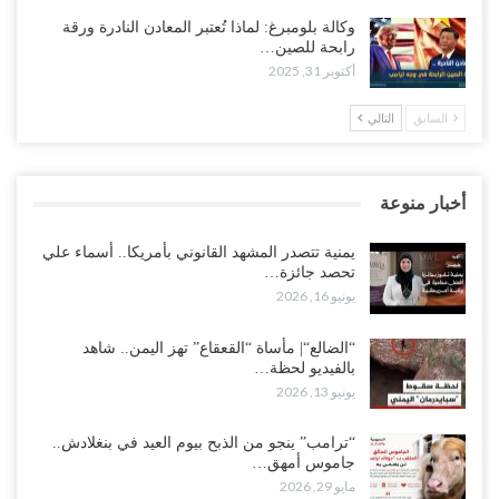
وكالة بلومبرغ: لماذا تُعتبر المعادن النادرة ورقة
رابحة للصين…
أكتوبر 31, 2025
السابق
التالي
أخبار منوعة
يمنية تتصدر المشهد القانوني بأمريكا.. أسماء علي
تحصد جائزة…
يونيو 16, 2026
“الضالع“| مأساة “القعقاع” تهز اليمن.. شاهد
بالفيديو لحظة…
يونيو 13, 2026
“ترامب” ينجو من الذبح بيوم العيد في بنغلادش..
جاموس أمهق…
مايو 29, 2026