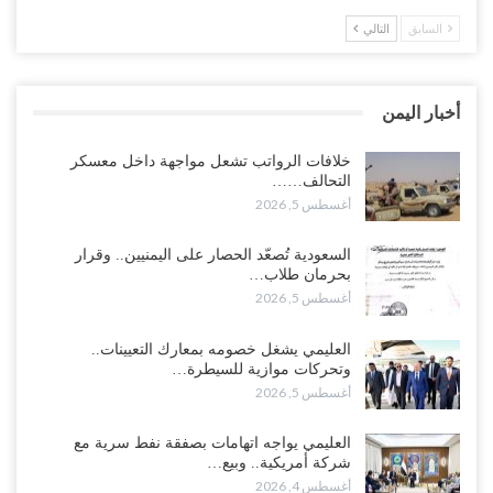
السابق
التالي
مدير مكتب العليمي يقدم استقالته.. والخلافات تعصف بالرئاسي وصراع
محتدم على خليفته..!
أغسطس 4, 2026
أخبار اليمن
“تعز“| وسط إعادة رسم النفوذ السعودي.. الإصلاح يجدد اتهامه لطارق
بالتهريب وعينه على المحافظ..!
خلافات الرواتب تشعل مواجهة داخل معسكر
التحالف……
أغسطس 4, 2026
أغسطس 5, 2026
“شبوة“| مع تحشيدات عسكرية تنذر بجولة جديدة مع السعودية.. الإمارات
السعودية تُصعّد الحصار على اليمنيين.. وقرار
تعيد تحشيد قواتها في أهم سواحل اليمن على البحر…
بحرمان طلاب…
أغسطس 4, 2026
أغسطس 5, 2026
“الضالع“| حملة اجتثاث سعودية لأذرع الزبيدي من معقله الأبرز..!
العليمي يشغل خصومه بمعارك التعيينات..
أغسطس 4, 2026
وتحركات موازية للسيطرة…
أغسطس 5, 2026
“مقالات“| عِنْدَما يَغِيب الأَقربون.. وَتَضِيق بِلَاد الله الوَاسِعَة.. تَبْقَى صَنْعَاء
هِيَ الحِضْنُ الدَّافِئُ…
العليمي يواجه اتهامات بصفقة نفط سرية مع
أغسطس 4, 2026
شركة أمريكية.. وبيع…
أغسطس 4, 2026