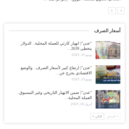
أسعار الصرف
“عدن“| انهيار كارثي للعملة المحلية.. الدولار
يتخطى 2639…
يونيو 15, 2025
“عدن“| ارتفاع كبير لأسعار الصرف.. والوضع
الاقتصادي يخرج عن…
يونيو 13, 2025
“عدن“| ضمن الانهيار التاريخي وغير المسبوق..
العملة المحلية…
أبريل 30, 2025
السابق
التالي