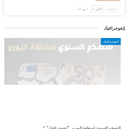
السابق
التالي
1 من 12
إنفوجرافيك
انفوجرافيك
التضخم السنوي لمنطقة اليورو.. “إنفوجرافيك“..!