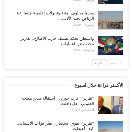
وسط مخاوف أمنية وتحولات إقليمية متسارعة..
الرياض تجند الآلاف…
يوليو 26, 2026
واشنطن تجمّد تصنيف حزب الإصلاح.. تقارير
تتحدث عن اعتبارات…
يوليو 24, 2026
السابق
التالي
الأكــثر قراءة خلال اسبوع
“تقرير“| عرب جورنال: استقالة مدير مكتب
العليمي.. هل دخلت…
أغسطس 5, 2026
“تقرير“| تفوق استخباري يغيّر قواعد الاشتباك..
كيف أحبطت…