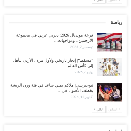
السابق
التالي
رياضة
قرعة مونديال 2026: ديربي عربي في مجموعة
الأرجنتين.. ومواجهات…
ديسمبر 7, 2025
“مسقط“| إنجاز تاريخي ولأول مرة.. الأردن يتأهل
إلى كأس العالم…
يونيو 6, 2025
نيوجيرسي| ملاكم يمني صاعد في فئة وزن الريشة
يخطف الأضواء في…
أكتوبر 14, 2024
السابق
التالي