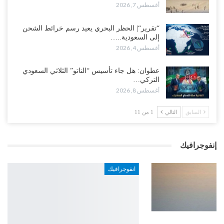
أغسطس 7, 2026
“تقرير“| الحظر البحري يعيد رسم خرائط الشحن
إلى السعودية..…
أغسطس 4, 2026
عطوان: هل جاء تأسيس “الناتو” الثلاثي السعودي
التركي…
أغسطس 8, 2026
السابق
التالي
1 من 11
إنفوجرافيك
انفوجرافيك