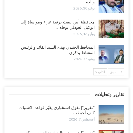
والده
أغسطس 6, 2026
يوليو 30, 2026
“حضرموت“| الانتقالي يرفع التصعيد بالعصيان المدني.. ورسالة تحدٍ
محافظة أبين يبعث برقية عزاء ومواساة إلى
للسعودية بشأن النفط..!
الوكيل العوذلي بوفاة…
أغسطس 6, 2026
يوليو 16, 2026
“تقرير“| عرب جورنال: استقالة مدير مكتب العليمي.. هل دخلت سلطة
المحافظ الجنيدي يهنئ السيد القائد والرئيس
الرئاسي مرحلة التفكك المؤسسي..!
المشاط بذكرى…
أغسطس 5, 2026
يونيو 15, 2026
حضرموت على حافة الانفجار.. اشتباكات قبلية مع فصائل سعودية
السابق
التالي
وتعزيزات عسكرية لحماية ترتيبات تصدير النفط..!
أغسطس 5, 2026
تقارير وتحليلات
وسط معركة سعودية لإسقاط آخر معاقل الزبيدي.. القبائل تستنفر و”درع
الوطن” تبدأ الانتشار..!
“تقرير“| تفوق استخباري يغيّر قواعد الاشتباك..
أغسطس 5, 2026
كيف أحبطت…
أغسطس 7, 2026
خلافات الرواتب تشعل مواجهة داخل معسكر التحالف… والإصلاح يصعّد
في جبهات مأرب وتعز والضالع..!
“تقرير“| عرب جورنال: استقالة مدير مكتب