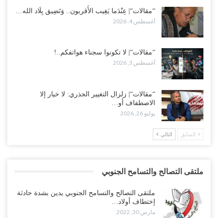
“مقالات“| عِنْدَما يَغِيب الأَقربون.. وَتَضِيق بِلَاد الله…
أغسطس 4, 2026
“مقالات“| لا تكونوا سجناء هواتفكم..!
أغسطس 3, 2026
“مقالات“| زلزال التغيير الجذري: لا خيار إلا
الاصطفاف أو…
يوليو 26, 2026
السابق
التالي
ملتقى التصالح والتسامح الجنوبي
ملتقى التصالح والتسامح الجنوبي يدين بشدة حادثة
إختطاف أولاد…
مارس 30, 2022