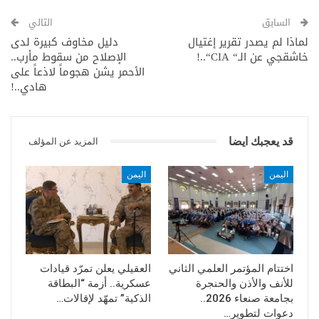
السابق
التالي
لماذا لم يصدر تقرير إغتيال
دليل مخاوف كبيرة لدى
خاشقجي عن الـ“ CIA“..!
الإصلاح من سقوط مأرب..
الأحمر يشن هجوماً لاذعاً على
هادي..!
قد يعجبك ايضا
المزيد عن المؤلف
اليمن
اليمن
اختتام المؤتمر العلمي الثاني
العقيلي يعلن تمرّد قيادات
للأنف والأذن والحنجرة
عسكرية.. أزمة “البطاقة
بجامعة صنعاء 2026..
الذكية” تمهّد لإقالات…
دعوات لتطوير…