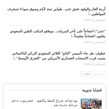
أزمة الغاز والوقود تخنق عدن.. طوابير تمتد لأيام وسوق سوداء تستنزف
المواطنين..!
أغسطس 8, 2026
“عدن“| احتجاجاً على تأخر المرتبات.. موظفو المكتب الطبي السعودي
يعلنون اعتصاماً مفتوحاً..!
أغسطس 8, 2026
عطوان: هل جاء تأسيس “الناتو” الثلاثي السعودي التركي الباكستاني
بسبب قرب الانسحاب العسكري الأمريكي من “الشرق الأوسط”..!
أغسطس 8, 2026
السابق
التالي
من حضرموت إلى عدن.. الانتقالي يصعّد ضد السعودية بعصيان مدني
شامل..!
أغسطس 8, 2026
قضايا جنوبية
السعودية تحاول احتواء بن بريك بعد تهديده بالمواجهة.. هل بدأت معركة
مع تصاعد صراع النفط والنفوذ.. حضرموت تدخل
إسكات الصوت الحضرمي..!
مرحلة جديدة ضد…
أغسطس 8, 2026