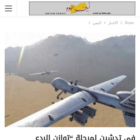
Home
الاخبار
اليمن
في تدشين لمرحلة “توازن الردع