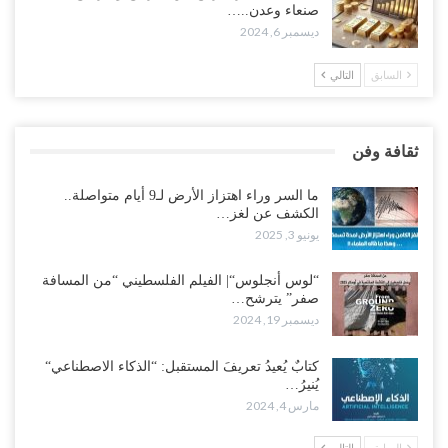
صنعاء وعدن..…
ديسمبر 6, 2024
السابق
التالي
ثقافة وفن
ما السر وراء اهتزاز الأرض لـ9 أيام متواصلة..
الكشف عن لغز…
يونيو 3, 2025
“لوس أنجلوس“| الفيلم الفلسطيني “من المسافة
صفر” يترشح…
ديسمبر 19, 2024
كتابٌ يُعيدُ تعريفَ المستقبل: “الذكاء الاصطناعي“
يُنيرُ…
مارس 4, 2024