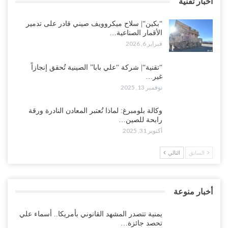
اخبار تقنية
“بكين“| سلاح ميكروويف صيني قادر على تدمير
الأقمار الصناعية…
فبراير 6, 2026
“تقنية“| شركة “علي بابا” الصينية تُحقق إنجازاً
غير…
نوفمبر 13, 2025
وكالة بلومبرغ: لماذا تُعتبر المعادن النادرة ورقة
رابحة للصين…
أكتوبر 31, 2025
السابق
التالي
أخبار منوعة
يمنية تتصدر المشهد القانوني بأمريكا.. أسماء علي
تحصد جائزة…