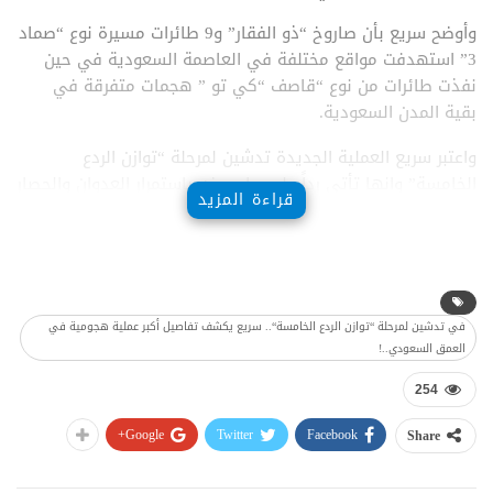
وأوضح سريع بأن صاروخ “ذو الفقار” و9 طائرات مسيرة نوع “صماد
3” استهدفت مواقع مختلفة في العاصمة السعودية في حين
نفذت طائرات من نوع “قاصف “كي تو ” هجمات متفرقة في
بقية المدن السعودية.
واعتبر سريع العملية الجديدة تدشين لمرحلة “توازن الردع
الخامسة” وانها تأتي رداً على ما وصفه بإستمرار العدوان والحصار
قراءة المزيد
على الشعب اليمن، داعياً السكان في المملكة للابتعاد عن
المواقع العسكرية المطارات التي تستخدمها السعودية لأغراض
عسكرية.
في تدشين لمرحلة “توازن الردع الخامسة“.. سريع يكشف تفاصيل أكبر عملية هجومية في
العمق السعودي..!
254
Google+
Twitter
Facebook
Share