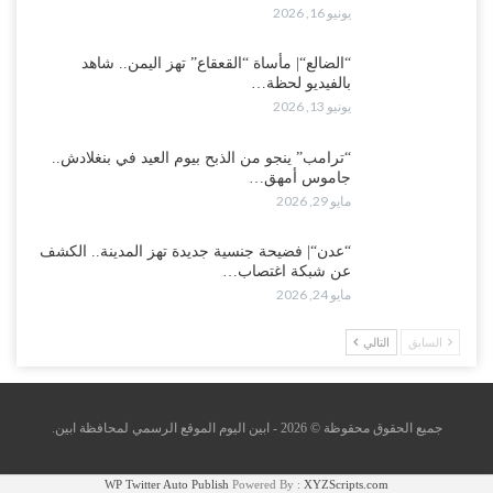
يونيو 16, 2026
“الضالع“| مأساة “القعقاع” تهز اليمن.. شاهد
بالفيديو لحظة…
يونيو 13, 2026
“ترامب” ينجو من الذبح بيوم العيد في بنغلادش..
جاموس أمهق…
مايو 29, 2026
“عدن“| فضيحة جنسية جديدة تهز المدينة.. الكشف
عن شبكة اغتصاب…
مايو 24, 2026
السابق
التالي
جميع الحقوق محقوظة © 2026 - ابين اليوم الموقع الرسمي لمحافظة ابين.
WP Twitter Auto Publish
Powered By :
XYZScripts.com