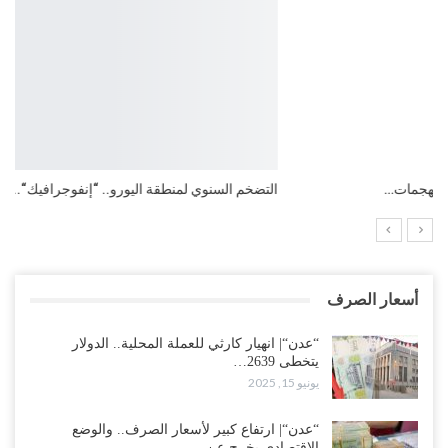
التضخم السنوي لمنطقة اليورو.. “إنفوجرافيك“..!
أسعار الصرف
“عدن“| انهيار كارثي للعملة المحلية.. الدولار
يتخطى 2639…
يونيو 15, 2025
“عدن“| ارتفاع كبير لأسعار الصرف.. والوضع
الاقتصادي يخرج عن…