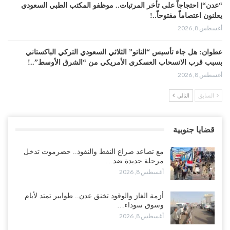
“عدن“| احتجاجاً على تأخر المرتبات.. موظفو المكتب الطبي السعودي
يعلنون اعتصاماً مفتوحاً..!
أغسطس 8, 2026
عطوان: هل جاء تأسيس “الناتو” الثلاثي السعودي التركي الباكستاني
بسبب قرب الانسحاب العسكري الأمريكي من “الشرق الأوسط”..!
أغسطس 8, 2026
السابق
التالي
من حضرموت إلى عدن.. الانتقالي يصعّد ضد السعودية بعصيان مدني
شامل..!
أغسطس 8, 2026
قضايا جنوبية
السعودية تحاول احتواء بن بريك بعد تهديده بالمواجهة.. هل بدأت معركة
مع تصاعد صراع النفط والنفوذ.. حضرموت تدخل
إسكات الصوت الحضرمي..!
مرحلة جديدة ضد…
أغسطس 8, 2026
أغسطس 8, 2026
المحافظ الجنيدي يحذر من خطورة المخططات السعودية على ابناء
أزمة الغاز والوقود تخنق عدن.. طوابير تمتد لأيام
الجنوب..!
وسوق سوداء…
أغسطس 8, 2026
أغسطس 8, 2026