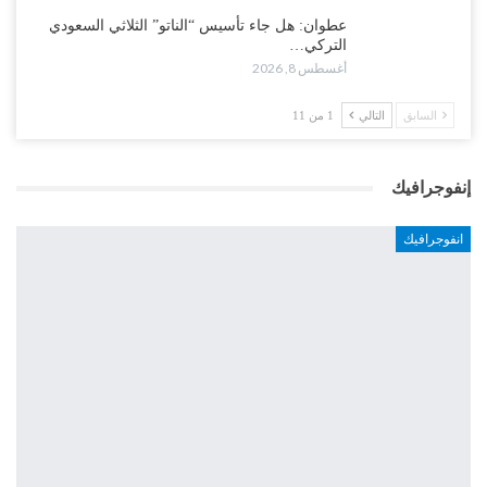
عطوان: هل جاء تأسيس “الناتو” الثلاثي السعودي
التركي…
أغسطس 8, 2026
السابق
التالي
1 من 11
إنفوجرافيك
انفوجرافيك