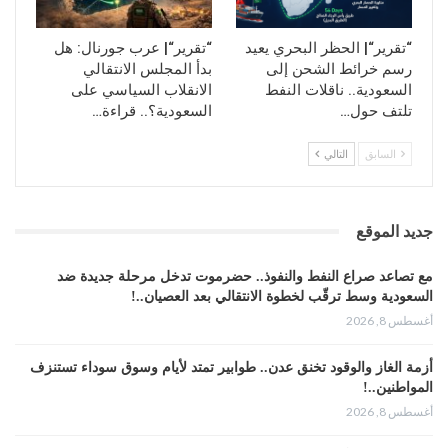
الماضية من عمر الحرب تجربتهم القتالية وعززت عوامل القوة
الذاتية لديهم، وأكسبتهم القدرة على توجيه سير المعركة في
“تقرير“| الحظر البحري يعيد
“تقرير“| عرب جورنال: هل
الإتجاه الذي يخدمهم.
رسم خرائط الشحن إلى
بدأ المجلس الانتقالي
السعودية.. ناقلات النفط
الانقلاب السياسي على
البوابة الإخبارية اليمنية
تلتف حول…
السعودية؟.. قراءة…
السابق
التالي
جديد الموقع
مع تصاعد صراع النفط والنفوذ.. حضرموت تدخل مرحلة جديدة ضد
السعودية وسط ترقّب لخطوة الانتقالي بعد العصيان..!
أغسطس 8, 2026
أزمة الغاز والوقود تخنق عدن.. طوابير تمتد لأيام وسوق سوداء تستنزف
المواطنين..!
أغسطس 8, 2026