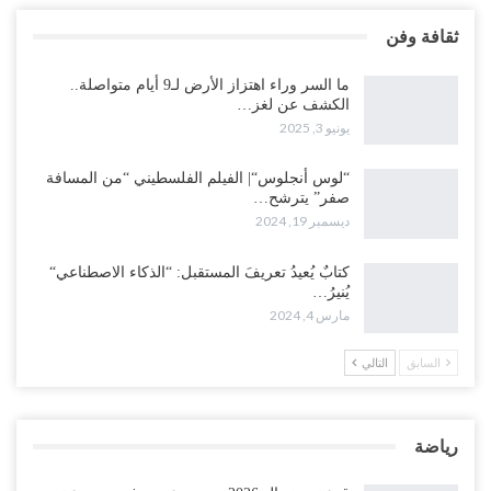
ثقافة وفن
ما السر وراء اهتزاز الأرض لـ9 أيام متواصلة..
الكشف عن لغز…
يونيو 3, 2025
“لوس أنجلوس“| الفيلم الفلسطيني “من المسافة
صفر” يترشح…
ديسمبر 19, 2024
كتابٌ يُعيدُ تعريفَ المستقبل: “الذكاء الاصطناعي“
يُنيرُ…
مارس 4, 2024
السابق
التالي
رياضة