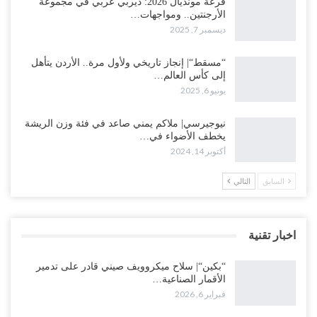
قرعة مونديال 2026: ديربي عربي في مجموعة
الأرجنتين.. ومواجهات…
ديسمبر 7, 2025
“مسقط“| إنجاز تاريخي ولأول مرة.. الأردن يتأهل
إلى كأس العالم…
يونيو 6, 2025
نيوجيرسي| ملاكم يمني صاعد في فئة وزن الريشة
يخطف الأضواء في…
أكتوبر 14, 2024
السابق
التالي
اخبار تقنية
“بكين“| سلاح ميكروويف صيني قادر على تدمير
الأقمار الصناعية…
فبراير 6, 2026