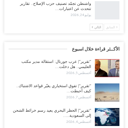
واشنطن تجمّد تصنيف حزب الإصلاح.. تقارير
تتحدث عن اعتبارات…
يوليو 24, 2026
السابق
التالي
الأكــثر قراءة خلال اسبوع
“تقرير“| عرب جورنال: استقالة مدير مكتب
العليمي.. هل دخلت…
أغسطس 5, 2026
“تقرير“| تفوق استخباري يغيّر قواعد الاشتباك..
كيف أحبطت…
أغسطس 7, 2026
“تقرير“| الحظر البحري يعيد رسم خرائط الشحن
إلى السعودية..…
أغسطس 4, 2026