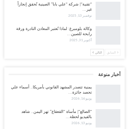
“تقنية“| شركة “علي بابا” الصينية تُحقق إنجازاً
غير…
نوفمبر 13, 2025
وكالة بلومبرغ: لماذا تُعتبر المعادن النادرة ورقة
رابحة للصين…
أكتوبر 31, 2025
السابق
التالي
أخبار منوعة
يمنية تتصدر المشهد القانوني بأمريكا.. أسماء علي
تحصد جائزة…
يونيو 16, 2026
“الضالع“| مأساة “القعقاع” تهز اليمن.. شاهد
بالفيديو لحظة…
يونيو 13, 2026