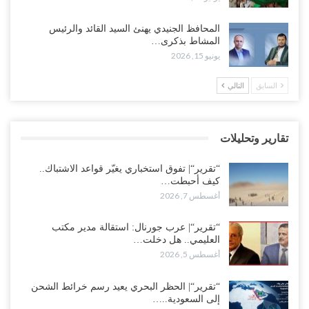
“تقرير“| عرب جورنال: استقالة مدير مكتب العليمي.. هل دخلت سلطة
المحافظ الجنيدي يهنئ السيد القائد والرئيس
الرئاسي مرحلة التفكك المؤسسي..!
المشاط بذكرى…
أغسطس 5, 2026
يونيو 15, 2026
حضرموت على حافة الانفجار.. اشتباكات قبلية مع فصائل سعودية
السابق
التالي
وتعزيزات عسكرية لحماية ترتيبات تصدير النفط..!
أغسطس 5, 2026
تقارير وتحليلات
وسط معركة سعودية لإسقاط آخر معاقل الزبيدي.. القبائل تستنفر و”درع
الوطن” تبدأ الانتشار..!
“تقرير“| تفوق استخباري يغيّر قواعد الاشتباك..
أغسطس 5, 2026
كيف أحبطت…
أغسطس 7, 2026
خلافات الرواتب تشعل مواجهة داخل معسكر التحالف… والإصلاح يصعّد
في جبهات مأرب وتعز والضالع..!
“تقرير“| عرب جورنال: استقالة مدير مكتب
العليمي.. هل دخلت…
أغسطس 5, 2026
أغسطس 5, 2026
السعودية تُصعّد الحصار على اليمنيين.. وقرار بحرمان طلاب الشمال من
تعميد الشهادات يشعل غضباً واسعاً..!
“تقرير“| الحظر البحري يعيد رسم خرائط الشحن
إلى السعودية..…
أغسطس 5, 2026