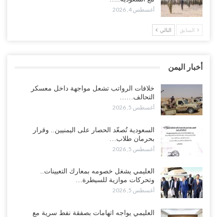
أغسطس 4, 2026
أغسطس 4, 2026
السابق
التالي
مدير مكتب العليمي يقدم استقالته.. والخلافات تعصف بالرئاسي وصراع
محتدم على خليفته..!
أغسطس 4, 2026
أخبار اليمن
“تعز“| وسط إعادة رسم النفوذ السعودي.. الإصلاح يجدد اتهامه لطارق
بالتهريب وعينه على المحافظ..!
خلافات الرواتب تشعل مواجهة داخل معسكر
التحالف……
أغسطس 4, 2026
أغسطس 5, 2026
“شبوة“| مع تحشيدات عسكرية تنذر بجولة جديدة مع السعودية.. الإمارات
السعودية تُصعّد الحصار على اليمنيين.. وقرار
تعيد تحشيد قواتها في أهم سواحل اليمن على البحر…
بحرمان طلاب…
أغسطس 4, 2026
أغسطس 5, 2026
“الضالع“| حملة اجتثاث سعودية لأذرع الزبيدي من معقله الأبرز..!
العليمي يشغل خصومه بمعارك التعيينات..
أغسطس 4, 2026
وتحركات موازية للسيطرة…
أغسطس 5, 2026
“مقالات“| عِنْدَما يَغِيب الأَقربون.. وَتَضِيق بِلَاد الله الوَاسِعَة.. تَبْقَى صَنْعَاء
هِيَ الحِضْنُ الدَّافِئُ…
العليمي يواجه اتهامات بصفقة نفط سرية مع