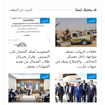
قد يعجبك ايضا
المزيد عن المؤلف
اليمن
اليمن
خلافات الرواتب تشعل
السعودية تُصعّد الحصار على
مواجهة داخل معسكر
اليمنيين.. وقرار بحرمان
التحالف… والإصلاح يصعّد في
طلاب الشمال من تعميد
جبهات مأرب…
الشهادات يشعل…
اليمن
اليمن