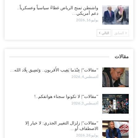
أغسطس 1, 2026
واشنطن تمنح الرياض غطاءً سياسياً وعسكرياً..
دعم أمريكي…
عقب محاولة انسحابه من مطارح الريان.. المخابرات السعودية تصفي أبرز
يوليو 16, 2026
مساعدي الحجوري..!
أغسطس 1, 2026
السابق
التالي
“تعز“| بعد أيام من الاستعراضات.. الإصلاح يتوغل في معاقل طارق صالح..
هل بدأت معركة كسر النفوذ في الساحل الغربي..!
مقالات
أغسطس 1, 2026
“مقالات“| عِنْدَما يَغِيب الأَقربون.. وَتَضِيق بِلَاد الله…
أغسطس 4, 2026
“مقالات“| لا تكونوا سجناء هواتفكم..!
أغسطس 3, 2026
“مقالات“| زلزال التغيير الجذري: لا خيار إلا
الاصطفاف أو…
يوليو 26, 2026