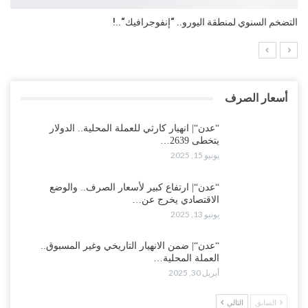
التضخم السنوي لمنطقة اليورو.. “إنفوجرافيك“..!
أسعار الصرف
“عدن“| انهيار كارثي للعملة المحلية.. الدولار
يتخطى 2639…
يونيو 15, 2025
“عدن“| ارتفاع كبير لأسعار الصرف.. والوضع
الاقتصادي يخرج عن…
يونيو 13, 2025
“عدن“| ضمن الانهيار التاريخي وغير المسبوق..
العملة المحلية…
أبريل 30, 2025
السابق
التالي