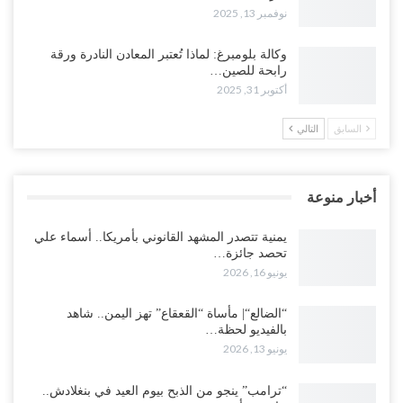
نوفمبر 13, 2025
وكالة بلومبرغ: لماذا تُعتبر المعادن النادرة ورقة
رابحة للصين…
أكتوبر 31, 2025
السابق
التالي
أخبار منوعة
يمنية تتصدر المشهد القانوني بأمريكا.. أسماء علي
تحصد جائزة…
يونيو 16, 2026
“الضالع“| مأساة “القعقاع” تهز اليمن.. شاهد
بالفيديو لحظة…
يونيو 13, 2026
“ترامب” ينجو من الذبح بيوم العيد في بنغلادش..