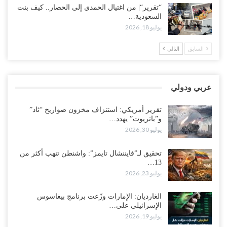
أغسطس 2, 2026
“تقرير“| من اغتيال الحمدي إلى الحصار.. كيف بنت
السعودية…
“حضرموت“| تغييرات سعودية بصفوف قيادة “درع الوطن” المتمركز
يوليو 18, 2026
بالعبر.. هل بدأت الرياض إعادة هيكلة فصائلها بعد…
أغسطس 2, 2026
السابق
التالي
اغتيالات العبر تُشعل حضرموت.. من يقود حرب التصفية الصامتة داخل
معسكر التحالف..!
عربي ودولي
أغسطس 2, 2026
تقرير أمريكي: استنزاف مخزون صواريخ “ثاد”
“تعز“| غضب شعبي يشلّ الخط الساحلي المخا- عدن.. هل بدأت المناطق
و”باتريوت” يهدد…
الاستراتيجية بالانفجار من الداخل..!
يوليو 30, 2026
أغسطس 2, 2026
تحقيق لـ”فايننشال تايمز”: واشنطن تنهب أكثر من
13…
“حضرموت“| الانتقالي يناقش تشكيل لجان أهلية بأهم مناطق النفط..
يوليو 23, 2026
وتلميحات إماراتية إلى انتقال التصعيد نحو الخيار العسكري..!
أغسطس 1, 2026
الغارديان: الإمارات وزّعت برنامج بيغاسوس
الإسرائيلي على…
مع اختفاء وزيرة واستقالة آخر وصراع على السفارات.. أزمة المحاصصة
يوليو 19, 2026
تعصف بحكومة عدن..!