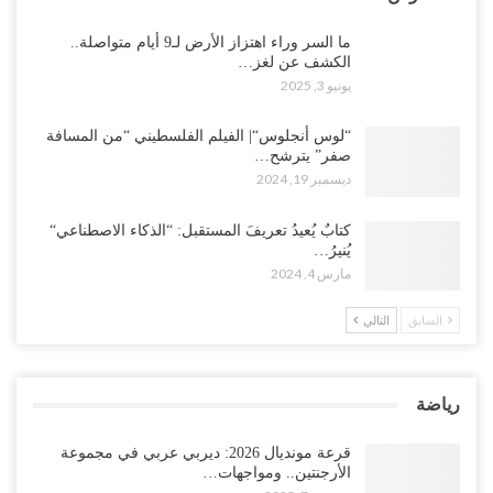
ما السر وراء اهتزاز الأرض لـ9 أيام متواصلة..
الكشف عن لغز…
يونيو 3, 2025
“لوس أنجلوس“| الفيلم الفلسطيني “من المسافة
صفر” يترشح…
ديسمبر 19, 2024
كتابٌ يُعيدُ تعريفَ المستقبل: “الذكاء الاصطناعي“
يُنيرُ…
مارس 4, 2024
السابق
التالي
رياضة
قرعة مونديال 2026: ديربي عربي في مجموعة
الأرجنتين.. ومواجهات…