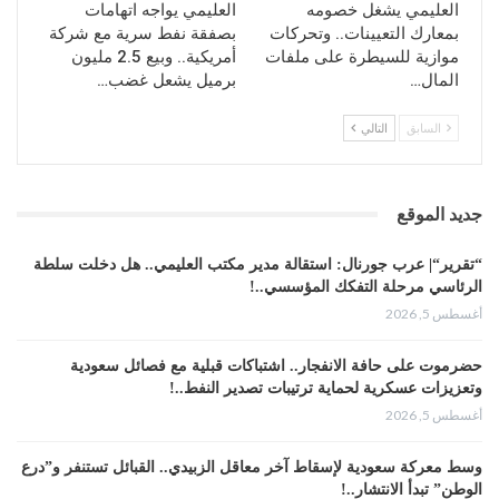
العليمي يشغل خصومه
العليمي يواجه اتهامات
بمعارك التعيينات.. وتحركات
بصفقة نفط سرية مع شركة
موازية للسيطرة على ملفات
أمريكية.. وبيع 2.5 مليون
المال…
برميل يشعل غضب…
السابق
التالي
جديد الموقع
“تقرير“| عرب جورنال: استقالة مدير مكتب العليمي.. هل دخلت سلطة
الرئاسي مرحلة التفكك المؤسسي..!
أغسطس 5, 2026
حضرموت على حافة الانفجار.. اشتباكات قبلية مع فصائل سعودية
وتعزيزات عسكرية لحماية ترتيبات تصدير النفط..!
أغسطس 5, 2026
وسط معركة سعودية لإسقاط آخر معاقل الزبيدي.. القبائل تستنفر و”درع
الوطن” تبدأ الانتشار..!