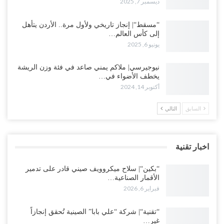
ديسمبر 7, 2025
“مسقط“| إنجاز تاريخي ولأول مرة.. الأردن يتأهل
إلى كأس العالم…
يونيو 6, 2025
نيوجيرسي| ملاكم يمني صاعد في فئة وزن الريشة
يخطف الأضواء في…
أكتوبر 14, 2024
السابق
التالي
اخبار تقنية
“بكين“| سلاح ميكروويف صيني قادر على تدمير
الأقمار الصناعية…
فبراير 6, 2026
“تقنية“| شركة “علي بابا” الصينية تُحقق إنجازاً
غير…