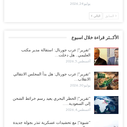
يوليو 24, 2026
السابق
التالي
الأكــثر قراءة خلال اسبوع
“تقرير“| عرب جورنال: استقالة مدير مكتب
العليمي.. هل دخلت…
أغسطس 5, 2026
“تقرير“| عرب جورنال: هل بدأ المجلس الانتقالي
الانقلاب…
يوليو 30, 2026
“تقرير“| الحظر البحري يعيد رسم خرائط الشحن
إلى السعودية..…
أغسطس 4, 2026
“شبوة“| مع تحشيدات عسكرية تنذر بجولة جديدة