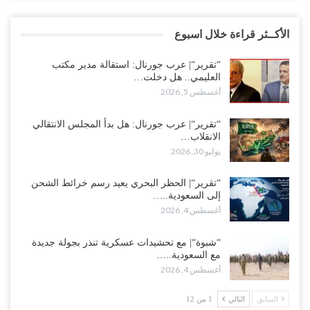
الأكــثر قراءة خلال اسبوع
“تقرير“| عرب جورنال: استقالة مدير مكتب
العليمي.. هل دخلت…
أغسطس 5, 2026
“تقرير“| عرب جورنال: هل بدأ المجلس الانتقالي
الانقلاب…
يوليو 30, 2026
“تقرير“| الحظر البحري يعيد رسم خرائط الشحن
إلى السعودية..…
أغسطس 4, 2026
“شبوة“| مع تحشيدات عسكرية تنذر بجولة جديدة
مع السعودية..…
أغسطس 4, 2026
السابق
التالي
1 من 12