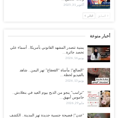
أكتوبر 31, 2025
السابق
التالي
أخبار منوعة
يمنية تتصدر المشهد القانوني بأمريكا.. أسماء علي
تحصد جائزة…
يونيو 16, 2026
“الضالع“| مأساة “القعقاع” تهز اليمن.. شاهد
بالفيديو لحظة…
يونيو 13, 2026
“ترامب” ينجو من الذبح بيوم العيد في بنغلادش..
جاموس أمهق…
مايو 29, 2026
“عدن“| فضيحة جنسية جديدة تهز المدينة.. الكشف