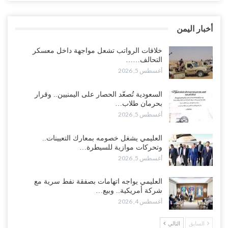
محتدم على خليفته..!
أغسطس 4, 2026
أخبار اليمن
“تعز“| وسط إعادة رسم النفوذ السعودي.. الإصلاح يجدد اتهامه لطارق
بالتهريب وعينه على المحافظ..!
خلافات الرواتب تشعل مواجهة داخل معسكر
التحالف……
أغسطس 4, 2026
أغسطس 5, 2026
“شبوة“| مع تحشيدات عسكرية تنذر بجولة جديدة مع السعودية.. الإمارات
السعودية تُصعّد الحصار على اليمنيين.. وقرار
تعيد تحشيد قواتها في أهم سواحل اليمن على البحر…
بحرمان طلاب…
أغسطس 4, 2026
أغسطس 5, 2026
“الضالع“| حملة اجتثاث سعودية لأذرع الزبيدي من معقله الأبرز..!
العليمي يشغل خصومه بمعارك التعيينات..
أغسطس 4, 2026
وتحركات موازية للسيطرة…
أغسطس 5, 2026
“مقالات“| عِنْدَما يَغِيب الأَقربون.. وَتَضِيق بِلَاد الله الوَاسِعَة.. تَبْقَى صَنْعَاء
هِيَ الحِضْنُ الدَّافِئُ…
العليمي يواجه اتهامات بصفقة نفط سرية مع
أغسطس 4, 2026
شركة أمريكية.. وبيع…
أغسطس 4, 2026
الانتقالي يستكمل ترتيبات حسم حضرموت.. والنقابات تدخل معركة
السابق
التالي
التصعيد ضد السعودية..!