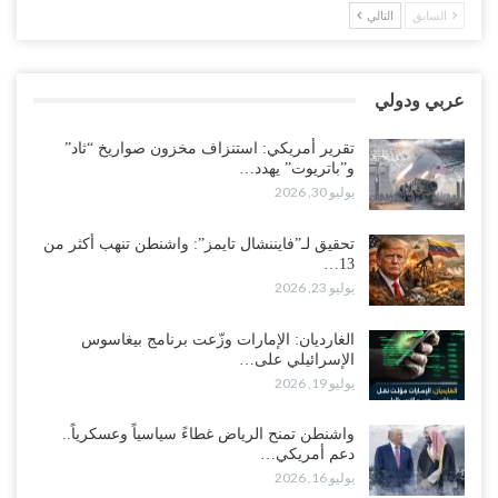
أغسطس 2, 2026
السابق
التالي
اغتيالات العبر تُشعل حضرموت.. من يقود حرب التصفية الصامتة داخل
معسكر التحالف..!
عربي ودولي
أغسطس 2, 2026
تقرير أمريكي: استنزاف مخزون صواريخ “ثاد”
“تعز“| غضب شعبي يشلّ الخط الساحلي المخا- عدن.. هل بدأت المناطق
و”باتريوت” يهدد…
الاستراتيجية بالانفجار من الداخل..!
يوليو 30, 2026
أغسطس 2, 2026
تحقيق لـ”فايننشال تايمز”: واشنطن تنهب أكثر من
13…
“حضرموت“| الانتقالي يناقش تشكيل لجان أهلية بأهم مناطق النفط..
يوليو 23, 2026
وتلميحات إماراتية إلى انتقال التصعيد نحو الخيار العسكري..!
أغسطس 1, 2026
الغارديان: الإمارات وزّعت برنامج بيغاسوس
الإسرائيلي على…
مع اختفاء وزيرة واستقالة آخر وصراع على السفارات.. أزمة المحاصصة
يوليو 19, 2026
تعصف بحكومة عدن..!
أغسطس 1, 2026
واشنطن تمنح الرياض غطاءً سياسياً وعسكرياً..
دعم أمريكي…
عقب محاولة انسحابه من مطارح الريان.. المخابرات السعودية تصفي أبرز
يوليو 16, 2026
مساعدي الحجوري..!