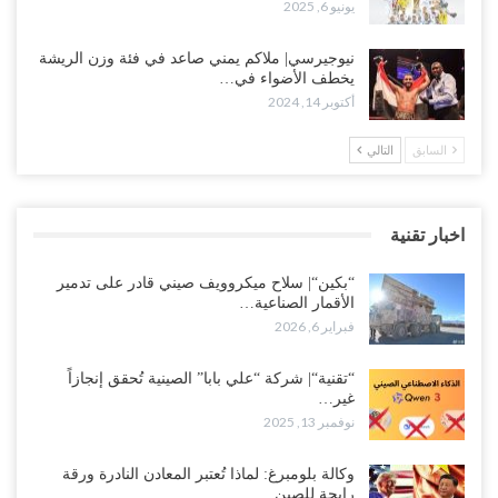
يونيو 6, 2025
نيوجيرسي| ملاكم يمني صاعد في فئة وزن الريشة
يخطف الأضواء في…
أكتوبر 14, 2024
السابق
التالي
اخبار تقنية
“بكين“| سلاح ميكروويف صيني قادر على تدمير
الأقمار الصناعية…
فبراير 6, 2026
“تقنية“| شركة “علي بابا” الصينية تُحقق إنجازاً
غير…
نوفمبر 13, 2025
وكالة بلومبرغ: لماذا تُعتبر المعادن النادرة ورقة
رابحة للصين…