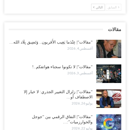
أغسطس 1, 2026
السابق
التالي
“تعز“| بعد أيام من الاستعراضات.. الإصلاح يتوغل في معاقل طارق صالح..
هل بدأت معركة كسر النفوذ في الساحل الغربي..!
مقالات
أغسطس 1, 2026
“مقالات“| عِنْدَما يَغِيب الأَقربون.. وَتَضِيق بِلَاد الله…
أغسطس 4, 2026
“مقالات“| لا تكونوا سجناء هواتفكم..!
أغسطس 3, 2026
“مقالات“| زلزال التغيير الجذري: لا خيار إلا
الاصطفاف أو…
يوليو 26, 2026
“مقالات“| النفاق الرقمي بين “جوجل
والخوارزميات”:…
يوليو 22, 2026