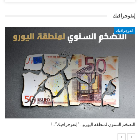
إنفوجرافيك
انفوجرافيك
التضخم السنوي لمنطقة اليورو.. “إنفوجرافيك“..!