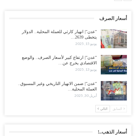
أسعار الصرف
“عدن“| انهيار كارثي للعملة المحلية.. الدولار
يتخطى 2639…
يونيو 15, 2025
“عدن“| ارتفاع كبير لأسعار الصرف.. والوضع
الاقتصادي يخرج عن…
يونيو 13, 2025
“عدن“| ضمن الانهيار التاريخي وغير المسبوق..
العملة المحلية…
أبريل 30, 2025
السابق
التالي
أسعار الذهب..!