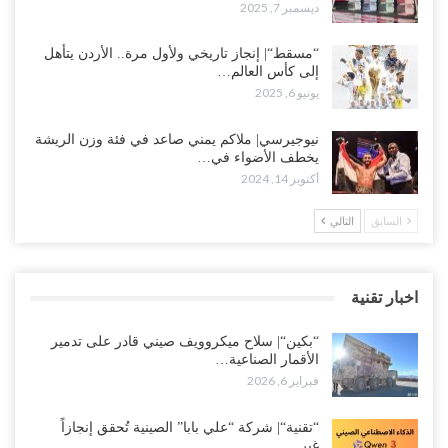
ديسمبر 7, 2025
“مسقط“| إنجاز تاريخي ولأول مرة.. الأردن يتأهل
إلى كأس العالم…
يونيو 6, 2025
نيوجيرسي| ملاكم يمني صاعد في فئة وزن الريشة
يخطف الأضواء في…
أكتوبر 14, 2024
السابق
التالي
اخبار تقنية
“بكين“| سلاح ميكروويف صيني قادر على تدمير
الأقمار الصناعية…
فبراير 6, 2026
“تقنية“| شركة “علي بابا” الصينية تُحقق إنجازاً
غير…