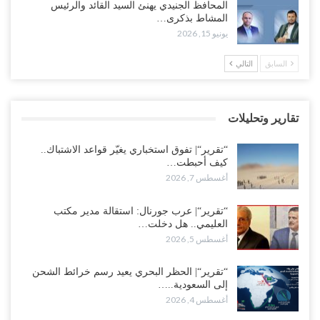
المحافظ الجنيدي يهنئ السيد القائد والرئيس
في أحياء المكلا بالتزامن مع العصيان المدني..!
المشاط بذكرى…
أغسطس 6, 2026
يونيو 15, 2026
“حضرموت“| الانتقالي يرفع التصعيد بالعصيان المدني.. ورسالة تحدٍ
السابق
التالي
للسعودية بشأن النفط..!
أغسطس 6, 2026
تقارير وتحليلات
“تقرير“| عرب جورنال: استقالة مدير مكتب العليمي.. هل دخلت سلطة
الرئاسي مرحلة التفكك المؤسسي..!
“تقرير“| تفوق استخباري يغيّر قواعد الاشتباك..
أغسطس 5, 2026
كيف أحبطت…
أغسطس 7, 2026
حضرموت على حافة الانفجار.. اشتباكات قبلية مع فصائل سعودية
وتعزيزات عسكرية لحماية ترتيبات تصدير النفط..!
“تقرير“| عرب جورنال: استقالة مدير مكتب
العليمي.. هل دخلت…
أغسطس 5, 2026
أغسطس 5, 2026
وسط معركة سعودية لإسقاط آخر معاقل الزبيدي.. القبائل تستنفر و”درع
الوطن” تبدأ الانتشار..!
“تقرير“| الحظر البحري يعيد رسم خرائط الشحن
إلى السعودية..…
أغسطس 5, 2026
أغسطس 4, 2026