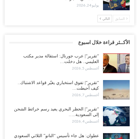
يوليو 24, 2026
السابق
التالي
الأكــثر قراءة خلال اسبوع
“تقرير“| عرب جورنال: استقالة مدير مكتب
العليمي.. هل دخلت…
أغسطس 5, 2026
“تقرير“| تفوق استخباري يغيّر قواعد الاشتباك..
كيف أحبطت…
أغسطس 7, 2026
“تقرير“| الحظر البحري يعيد رسم خرائط الشحن
إلى السعودية..…
أغسطس 4, 2026
عطوان: هل جاء تأسيس “الناتو” الثلاثي السعودي