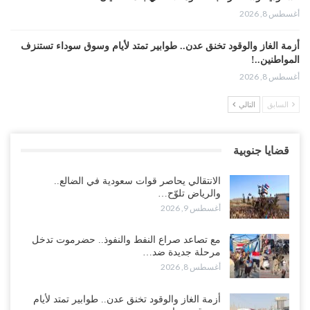
أغسطس 8, 2026
أزمة الغاز والوقود تخنق عدن.. طوابير تمتد لأيام وسوق سوداء تستنزف
المواطنين..!
أغسطس 8, 2026
السابق
التالي
“عدن“| احتجاجاً على تأخر المرتبات.. موظفو المكتب الطبي السعودي
يعلنون اعتصاماً مفتوحاً..!
أغسطس 8, 2026
قضايا جنوبية
عطوان: هل جاء تأسيس “الناتو” الثلاثي السعودي التركي الباكستاني
الانتقالي يحاصر قوات سعودية في الضالع..
بسبب قرب الانسحاب العسكري الأمريكي من “الشرق الأوسط”..!
والرياض تلوّح…
أغسطس 8, 2026
أغسطس 9, 2026
من حضرموت إلى عدن.. الانتقالي يصعّد ضد السعودية بعصيان مدني
مع تصاعد صراع النفط والنفوذ.. حضرموت تدخل
شامل..!
مرحلة جديدة ضد…
أغسطس 8, 2026
أغسطس 8, 2026
السعودية تحاول احتواء بن بريك بعد تهديده بالمواجهة.. هل بدأت معركة
أزمة الغاز والوقود تخنق عدن.. طوابير تمتد لأيام