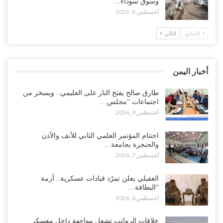
إسكات الصوت الحضرمي..!
وسوق سوداء…
أغسطس 8, 2026
أغسطس 8, 2026
السابق
التالي
المحافظ الجنيدي يحذر من خطورة المخططات السعودية على ابناء
الجنوب..!
أغسطس 8, 2026
أخبار اليمن
“تقرير“| تفوق استخباري يغيّر قواعد الاشتباك.. كيف أحبطت صنعاء
الهجوم السعودي قبل انطلاقه..!
طارق صالح يفتح النار على العليمي.. ويسخر من
اجتماعات “مجلس…
أغسطس 7, 2026
أغسطس 9, 2026
“شبوة“| الرياض تستبق نهب نفط ثاني محافظة يمنية بالإطاحة بقادة
اختتام المؤتمر العلمي الثاني للأنف والأذن
فصائل موالية للإمارات..!
والحنجرة بجامعة…
أغسطس 7, 2026
أغسطس 7, 2026
“أبين“| احتجاجًا على تردي الأوضاع المعيشية.. إضراب يشل سوق الرباط
العقيلي يعلن تمرّد قيادات عسكرية.. أزمة
في يافع..!
“البطاقة…
أغسطس 7, 2026
أغسطس 6, 2026
اختتام المؤتمر العلمي الثاني للأنف والأذن والحنجرة بجامعة صنعاء 2026..
خلافات الرواتب تشعل مواجهة داخل معسكر