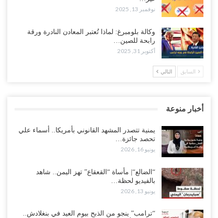
نوفمبر 13, 2025
وكالة بلومبرغ: لماذا تُعتبر المعادن النادرة ورقة
رابحة للصين…
أكتوبر 31, 2025
السابق
التالي
أخبار منوعة
يمنية تتصدر المشهد القانوني بأمريكا.. أسماء علي
تحصد جائزة…
يونيو 16, 2026
“الضالع“| مأساة “القعقاع” تهز اليمن.. شاهد
بالفيديو لحظة…
يونيو 13, 2026
“ترامب” ينجو من الذبح بيوم العيد في بنغلادش..