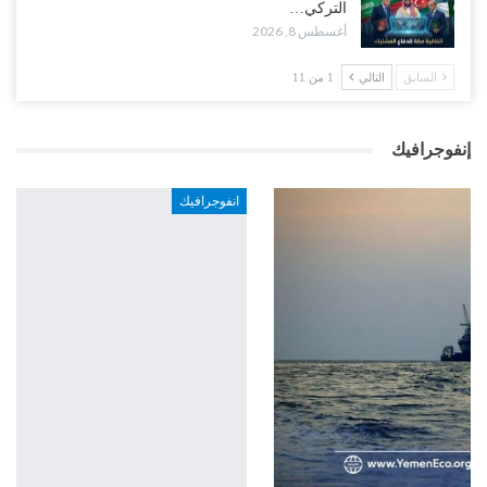
التركي…
أغسطس 8, 2026
السابق
التالي
1 من 11
إنفوجرافيك
انفوجرافيك