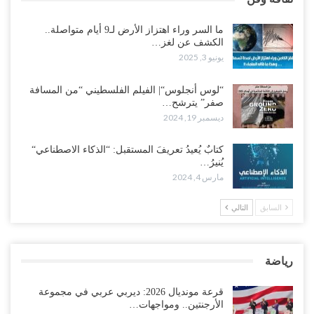
ما السر وراء اهتزاز الأرض لـ9 أيام متواصلة..
الكشف عن لغز…
يونيو 3, 2025
“لوس أنجلوس“| الفيلم الفلسطيني “من المسافة
صفر” يترشح…
ديسمبر 19, 2024
كتابٌ يُعيدُ تعريفَ المستقبل: “الذكاء الاصطناعي“
يُنيرُ…
مارس 4, 2024
السابق
التالي
رياضة
قرعة مونديال 2026: ديربي عربي في مجموعة
الأرجنتين.. ومواجهات…