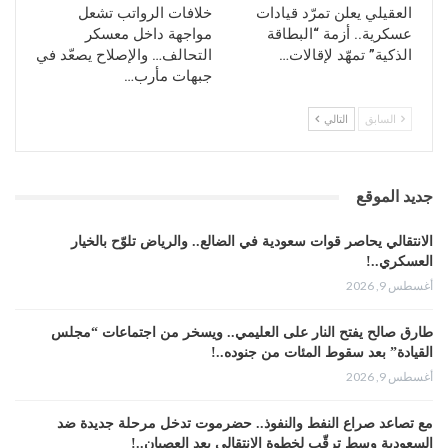
نستكمل تحرير كل المحافظات والجزر اليمنية..
العقيلي يعلن تمرّد قيادات
خلافات الرواتب تشعل
وحول المواجهات المسلحة التي تجري اليوم في
عسكرية.. أزمة “البطاقة
مواجهة داخل معسكر
الذكية” تمهّد لإقالات…
التحالف… والإصلاح يصعّد في
جنوب اليمن وتحديدا محافظتي ابين وعدن قال
جبهات مأرب…
بن حبتور ان مايجري هو صراع بين تيارين من
العملاء احدهم موالي للرياض والاخر لأبوظبي
السابق
التالي
سينتهي برحيل الاحتلال وهذا ماحدث سابقا
وسيتكرر وهو ماتعرفه بريطانيا جيدا عندما رحلت
من عدن وانهت احتلالها انتهت معه الصراعات
جديد الموقع
التي كانت بين عملاءها في حينها …
الانتقالي يحاصر قوات سعودية في الضالع.. والرياض تلوّح بالخيار
العسكري..!
أغسطس 9, 2026
طارق صالح يفتح النار على العليمي.. ويسخر من اجتماعات “مجلس
القيادة” بعد سقوط المئات من جنوده..!
أغسطس 9, 2026
مع تصاعد صراع النفط والنفوذ.. حضرموت تدخل مرحلة جديدة ضد
السعودية وسط ترقّب لخطوة الانتقالي بعد العصيان..!