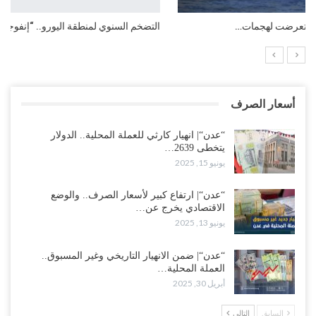
التضخم السنوي لمنطقة اليورو.. “إنفوجرافيك“..!
أسعار الصرف
“عدن“| انهيار كارثي للعملة المحلية.. الدولار
يتخطى 2639…
يونيو 15, 2025
“عدن“| ارتفاع كبير لأسعار الصرف.. والوضع
الاقتصادي يخرج عن…
يونيو 13, 2025
“عدن“| ضمن الانهيار التاريخي وغير المسبوق..
العملة المحلية…
أبريل 30, 2025
السابق
التالي