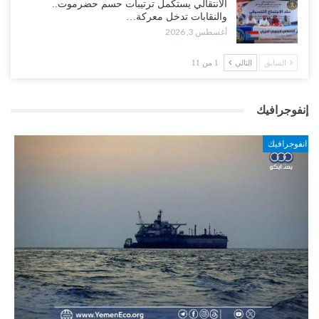
الانتقالي يستكمل ترتيبات حسم حضرموت..
والنقابات تدخل معركة…
أغسطس 3, 2026
السابق
التالي
1 من 11
إنفوجرافيك
انفوجرافيك