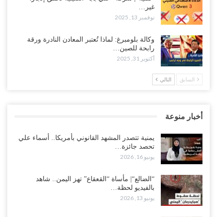
غير…
نوفمبر 13, 2025
وكالة بلومبرغ: لماذا تُعتبر المعادن النادرة ورقة
رابحة للصين…
أكتوبر 31, 2025
السابق
التالي
أخبار منوعة
يمنية تتصدر المشهد القانوني بأمريكا.. أسماء علي
تحصد جائزة…
يونيو 16, 2026
“الضالع“| مأساة “القعقاع” تهز اليمن.. شاهد
بالفيديو لحظة…
يونيو 13, 2026