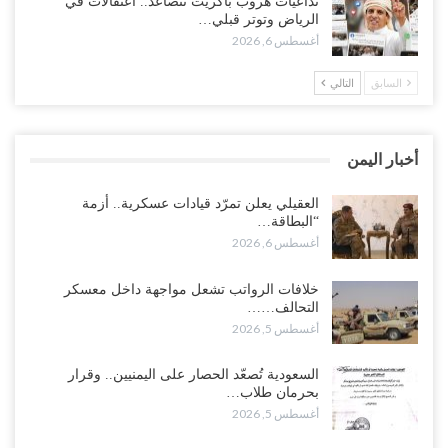
تداعيات هروب باكريت تتصاعد.. اعتقالات في
وتعزيزات عسكرية لحماية ترتيبات تصدير النفط..!
الرياض وتوتر قبلي…
أغسطس 6, 2026
أغسطس 5, 2026
السابق
التالي
وسط معركة سعودية لإسقاط آخر معاقل الزبيدي.. القبائل تستنفر و”درع
الوطن” تبدأ الانتشار..!
أغسطس 5, 2026
أخبار اليمن
خلافات الرواتب تشعل مواجهة داخل معسكر التحالف… والإصلاح يصعّد
في جبهات مأرب وتعز والضالع..!
العقيلي يعلن تمرّد قيادات عسكرية.. أزمة
“البطاقة…
أغسطس 5, 2026
أغسطس 6, 2026
السعودية تُصعّد الحصار على اليمنيين.. وقرار بحرمان طلاب الشمال من
خلافات الرواتب تشعل مواجهة داخل معسكر
تعميد الشهادات يشعل غضباً واسعاً..!
التحالف……
أغسطس 5, 2026
أغسطس 5, 2026
العليمي يشغل خصومه بمعارك التعيينات.. وتحركات موازية للسيطرة على
السعودية تُصعّد الحصار على اليمنيين.. وقرار
ملفات المال والنفط..!
بحرمان طلاب…
أغسطس 5, 2026
أغسطس 5, 2026