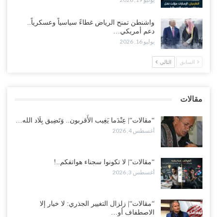
للتجنيد إلى ساحة لتصفية قادة التحالف..!
أغسطس 2, 2026
واشنطن تمنح الرياض غطاءً سياسياً وعسكرياً..
دعم أمريكي…
“تعز“| مع اقتراب إعادة الهيكلة السعودية.. سباق بين طارق والإصلاح
يوليو 16, 2026
لإشعال حرب..!
أغسطس 2, 2026
السابق
التالي
“حضرموت“| تغييرات سعودية بصفوف قيادة “درع الوطن” المتمركز
بالعبر.. هل بدأت الرياض إعادة هيكلة فصائلها بعد…
مقالات
أغسطس 2, 2026
“مقالات“| عِنْدَما يَغِيب الأَقربون.. وَتَضِيق بِلَاد الله…
أغسطس 4, 2026
“مقالات“| لا تكونوا سجناء هواتفكم..!
أغسطس 3, 2026
“مقالات“| زلزال التغيير الجذري: لا خيار إلا
الاصطفاف أو…