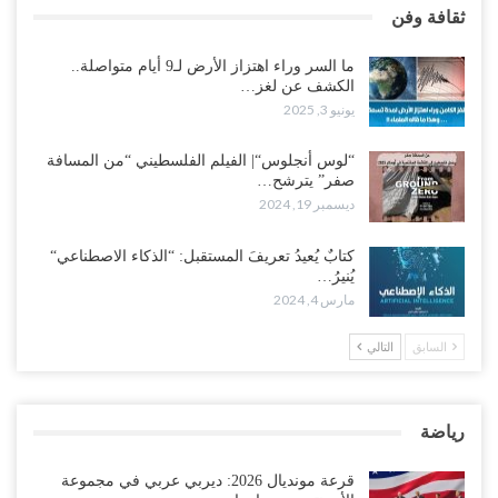
ثقافة وفن
ما السر وراء اهتزاز الأرض لـ9 أيام متواصلة..
الكشف عن لغز…
يونيو 3, 2025
“لوس أنجلوس“| الفيلم الفلسطيني “من المسافة
صفر” يترشح…
ديسمبر 19, 2024
كتابٌ يُعيدُ تعريفَ المستقبل: “الذكاء الاصطناعي“
يُنيرُ…
مارس 4, 2024
السابق
التالي
رياضة
قرعة مونديال 2026: ديربي عربي في مجموعة