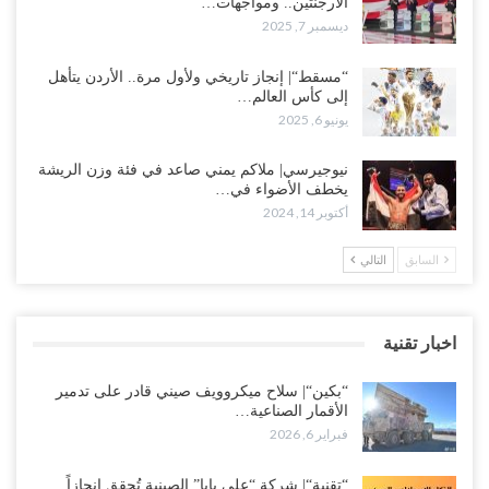
الأرجنتين.. ومواجهات…
ديسمبر 7, 2025
“مسقط“| إنجاز تاريخي ولأول مرة.. الأردن يتأهل
إلى كأس العالم…
يونيو 6, 2025
نيوجيرسي| ملاكم يمني صاعد في فئة وزن الريشة
يخطف الأضواء في…
أكتوبر 14, 2024
السابق
التالي
اخبار تقنية
“بكين“| سلاح ميكروويف صيني قادر على تدمير
الأقمار الصناعية…
فبراير 6, 2026
“تقنية“| شركة “علي بابا” الصينية تُحقق إنجازاً