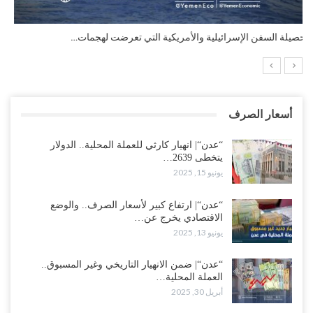
التضخم السنوي لمنطقة اليورو.. “إنفوجرافيك“..!
أسعار الصرف
“عدن“| انهيار كارثي للعملة المحلية.. الدولار
يتخطى 2639…
يونيو 15, 2025
“عدن“| ارتفاع كبير لأسعار الصرف.. والوضع
الاقتصادي يخرج عن…
يونيو 13, 2025
“عدن“| ضمن الانهيار التاريخي وغير المسبوق..
العملة المحلية…
أبريل 30, 2025