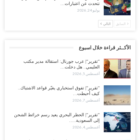
تتحدث عن اعتبارات…
يوليو 24, 2026
السابق
التالي
الأكــثر قراءة خلال اسبوع
“تقرير“| عرب جورنال: استقالة مدير مكتب
العليمي.. هل دخلت…
أغسطس 5, 2026
“تقرير“| تفوق استخباري يغيّر قواعد الاشتباك..
كيف أحبطت…
أغسطس 7, 2026
“تقرير“| الحظر البحري يعيد رسم خرائط الشحن
إلى السعودية..…
أغسطس 4, 2026