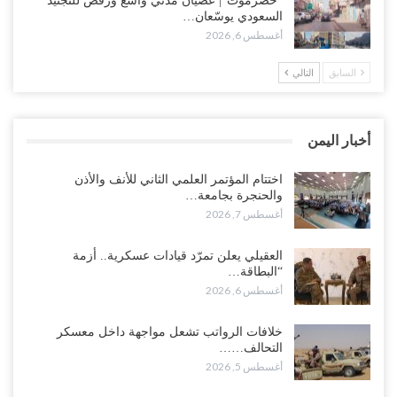
“حضرموت“| عصيان مدني واسع ورفض للتجنيد
بتعقيد المشهد في المهرة..!
السعودي يوسّعان…
أغسطس 6, 2026
أغسطس 6, 2026
السابق
التالي
“حضرموت“| في تصعيد غير مسبوق.. انتشار فصيل “مكافحة الإرهاب”
في أحياء المكلا بالتزامن مع العصيان المدني..!
أغسطس 6, 2026
أخبار اليمن
“حضرموت“| الانتقالي يرفع التصعيد بالعصيان المدني.. ورسالة تحدٍ
للسعودية بشأن النفط..!
اختتام المؤتمر العلمي الثاني للأنف والأذن
والحنجرة بجامعة…
أغسطس 6, 2026
أغسطس 7, 2026
“تقرير“| عرب جورنال: استقالة مدير مكتب العليمي.. هل دخلت سلطة
العقيلي يعلن تمرّد قيادات عسكرية.. أزمة
الرئاسي مرحلة التفكك المؤسسي..!
“البطاقة…
أغسطس 5, 2026
أغسطس 6, 2026
حضرموت على حافة الانفجار.. اشتباكات قبلية مع فصائل سعودية
خلافات الرواتب تشعل مواجهة داخل معسكر
وتعزيزات عسكرية لحماية ترتيبات تصدير النفط..!
التحالف……
أغسطس 5, 2026
أغسطس 5, 2026