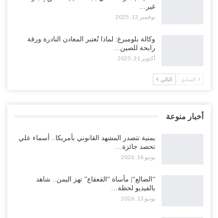
غير…
نوفمبر 13, 2025
وكالة بلومبرغ: لماذا تُعتبر المعادن النادرة ورقة
رابحة للصين…
أكتوبر 31, 2025
السابق
التالي
أخبار منوعة
يمنية تتصدر المشهد القانوني بأمريكا.. أسماء علي
تحصد جائزة…
يونيو 16, 2026
“الضالع“| مأساة “القعقاع” تهز اليمن.. شاهد
بالفيديو لحظة…
يونيو 13, 2026