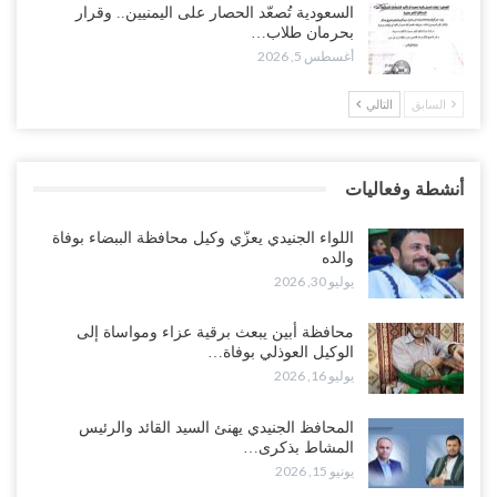
وسط معركة سعودية لإسقاط آخر معاقل الزبيدي.. القبائل تستنفر و”درع
السعودية تُصعّد الحصار على اليمنيين.. وقرار
الوطن” تبدأ الانتشار..!
بحرمان طلاب…
أغسطس 5, 2026
أغسطس 5, 2026
السابق
التالي
خلافات الرواتب تشعل مواجهة داخل معسكر التحالف… والإصلاح يصعّد
في جبهات مأرب وتعز والضالع..!
أغسطس 5, 2026
أنشطة وفعاليات
السعودية تُصعّد الحصار على اليمنيين.. وقرار بحرمان طلاب الشمال من
تعميد الشهادات يشعل غضباً واسعاً..!
اللواء الجنيدي يعزّي وكيل محافظة الببضاء بوفاة
أغسطس 5, 2026
والده
يوليو 30, 2026
العليمي يشغل خصومه بمعارك التعيينات.. وتحركات موازية للسيطرة على
ملفات المال والنفط..!
محافظة أبين يبعث برقية عزاء ومواساة إلى
الوكيل العوذلي بوفاة…
أغسطس 5, 2026
يوليو 16, 2026
“تقرير“| الحظر البحري يعيد رسم خرائط الشحن إلى السعودية.. ناقلات
المحافظ الجنيدي يهنئ السيد القائد والرئيس
النفط تلتف حول أفريقيا وسفن تعلن: “لا توجد شحنة…
المشاط بذكرى…
أغسطس 4, 2026
يونيو 15, 2026