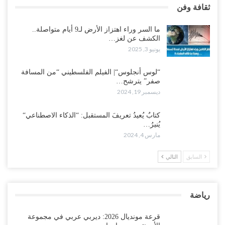
ثقافة وفن
ما السر وراء اهتزاز الأرض لـ9 أيام متواصلة..
الكشف عن لغز…
يونيو 3, 2025
“لوس أنجلوس“| الفيلم الفلسطيني “من المسافة
صفر” يترشح…
ديسمبر 19, 2024
كتابٌ يُعيدُ تعريفَ المستقبل: “الذكاء الاصطناعي“
يُنيرُ…
مارس 4, 2024
السابق
التالي
رياضة
قرعة مونديال 2026: ديربي عربي في مجموعة