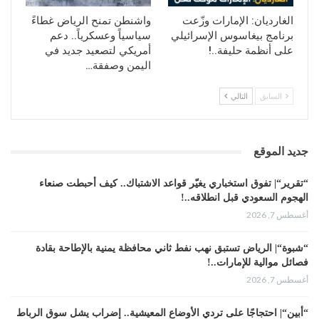
الغارديان: الإمارات وزّعت
واشنطن تمنح الرياض غطاءً
برنامج بيغاسوس الإسرائيلي
سياسياً وعسكرياً.. دعم
على أنظمة حليفة..!
أمريكي لتصعيد جديد في
اليمن وصفقة…
السابق
التالي
جديد الموقع
“تقرير“| تفوق استخباري يغيّر قواعد الاشتباك.. كيف أحبطت صنعاء
الهجوم السعودي قبل انطلاقه..!
أغسطس 7, 2026
“شبوة“| الرياض تستبق نهب نفط ثاني محافظة يمنية بالإطاحة بقادة
فصائل موالية للإمارات..!
أغسطس 7, 2026
“أبين“| احتجاجًا على تردي الأوضاع المعيشية.. إضراب يشل سوق الرباط