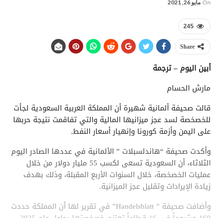
On
مايو 26, 2021
245
Share
أبين اليوم – ترجمة
مارش الحسام
قالت صحيفة ألمانية شهيرة أن المملكة العربية السعودية لجأت
للخصخصة لسد عجز ميزانيها المالية والتي تفاقمت نتيجة حربها
على اليمن وأزمة كورونا وإنهيار أسعار النفط.
وأكدت صحيفة “هاندلسبلات ” الألمانية في عددها الصادر اليوم
الثلاثاء، أن السعودية تسعى لكسب 55 مليار دولار من خلال
عمليات الخصخصة، خلال السنوات الأربع المقبلة، وذلك بهدف
زيادة الإيرادات وتقليل عجز الميزانية.
وأضافت صحيفة ” Handelsblatt” في تقرير لها أن المملكة حددت
160 مشروعاً في 16 قطاعاً تعتزم خصخصتها بحلول عام 2025،