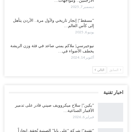
الأرجنتين.. ومواجهات…
ديسمبر 7, 2025
“مسقط“| إنجاز تاريخي ولأول مرة.. الأردن يتأهل
إلى كأس العالم…
يونيو 6, 2025
نيوجيرسي| ملاكم يمني صاعد في فئة وزن الريشة
يخطف الأضواء في…
أكتوبر 14, 2024
السابق
التالي
اخبار تقنية
“بكين“| سلاح ميكروويف صيني قادر على تدمير
الأقمار الصناعية…
فبراير 6, 2026
“تقنية“| شركة “علي بابا” الصينية تُحقق إنجازاً