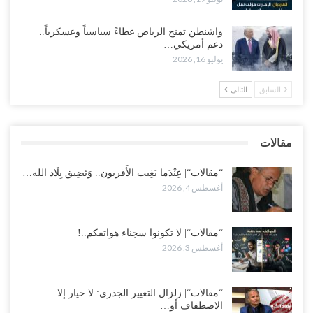
مع تصاعد الخلافات داخل “الرئاسي”.. أعضاء المجلس ينقلبون على
العليمي ويلغون قراراته ويضغطون لإقالة مدير…
واشنطن تمنح الرياض غطاءً سياسياً وعسكرياً..
أغسطس 3, 2026
دعم أمريكي…
يوليو 16, 2026
العطش وغياب الغاز يفاقمان مأساة الأهالي بعدن.. مدينة تغرق في دوامة
الانهيار الخدمي..!
السابق
التالي
أغسطس 3, 2026
“مقالات“| لا تكونوا سجناء هواتفكم..!
مقالات
أغسطس 3, 2026
“مقالات“| عِنْدَما يَغِيب الأَقربون.. وَتَضِيق بِلَاد الله…
أغسطس 4, 2026
“مقالات“| لا تكونوا سجناء هواتفكم..!
أغسطس 3, 2026
“مقالات“| زلزال التغيير الجذري: لا خيار إلا
الاصطفاف أو…