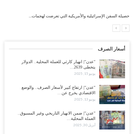
التضخم السنوي لمنطقة اليورو.. “إنفوجرافيك“..!
أسعار الصرف
“عدن“| انهيار كارثي للعملة المحلية.. الدولار
يتخطى 2639…
يونيو 15, 2025
“عدن“| ارتفاع كبير لأسعار الصرف.. والوضع
الاقتصادي يخرج عن…
يونيو 13, 2025
“عدن“| ضمن الانهيار التاريخي وغير المسبوق..
العملة المحلية…
أبريل 30, 2025