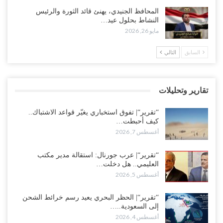
العليمي يواجه اتهامات بصفقة نفط سرية مع شركة أمريكية.. وبيع 2.5
المحافظ الجنيدي، يهنئ قائد الثورة والرئيس
مليون برميل يشعل غضب حضرموت..!
النشاط بحلول عيد…
أغسطس 4, 2026
مايو 26, 2026
مدير مكتب العليمي يقدم استقالته.. والخلافات تعصف بالرئاسي وصراع
السابق
التالي
محتدم على خليفته..!
أغسطس 4, 2026
تقارير وتحليلات
“تعز“| وسط إعادة رسم النفوذ السعودي.. الإصلاح يجدد اتهامه لطارق
بالتهريب وعينه على المحافظ..!
“تقرير“| تفوق استخباري يغيّر قواعد الاشتباك..
أغسطس 4, 2026
كيف أحبطت…
أغسطس 7, 2026
“شبوة“| مع تحشيدات عسكرية تنذر بجولة جديدة مع السعودية.. الإمارات
تعيد تحشيد قواتها في أهم سواحل اليمن على البحر…
“تقرير“| عرب جورنال: استقالة مدير مكتب
العليمي.. هل دخلت…
أغسطس 4, 2026
أغسطس 5, 2026
“الضالع“| حملة اجتثاث سعودية لأذرع الزبيدي من معقله الأبرز..!
“تقرير“| الحظر البحري يعيد رسم خرائط الشحن
أغسطس 4, 2026
إلى السعودية..…
أغسطس 4, 2026
“مقالات“| عِنْدَما يَغِيب الأَقربون.. وَتَضِيق بِلَاد الله الوَاسِعَة.. تَبْقَى صَنْعَاء