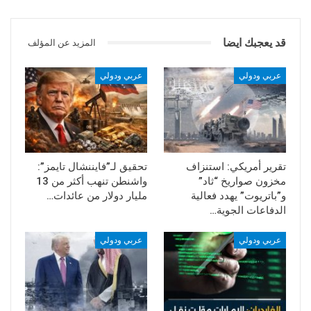
البوابة الإخبارية اليمنية
قد يعجبك ايضا
المزيد عن المؤلف
عربي ودولي
عربي ودولي
تقرير أمريكي: استنزاف
تحقيق لـ”فايننشال تايمز”:
مخزون صواريخ “ثاد”
واشنطن تنهب أكثر من 13
و”باتريوت” يهدد فعالية
مليار دولار من عائدات…
الدفاعات الجوية…
عربي ودولي
عربي ودولي