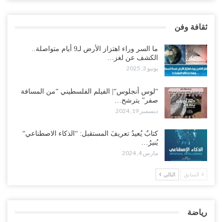
ثقافة وفن
ما السر وراء اهتزاز الأرض لـ9 أيام متواصلة..
الكشف عن لغز…
يونيو 3, 2025
“لوس أنجلوس“| الفيلم الفلسطيني “من المسافة
صفر” يترشح…
ديسمبر 19, 2024
كتابٌ يُعيدُ تعريفَ المستقبل: “الذكاء الاصطناعي“
يُنيرُ…
مارس 4, 2024
السابق
التالي
رياضة