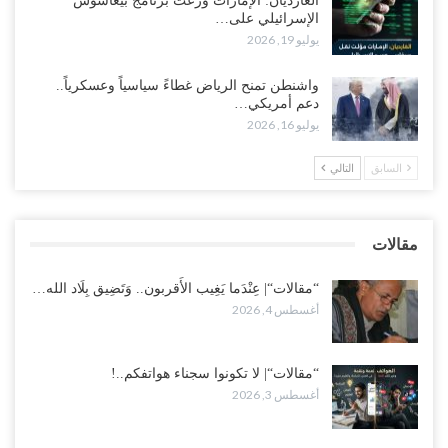
الغارديان: الإمارات وزّعت برنامج بيغاسوس
الإسرائيلي على…
مع اختفاء وزيرة واستقالة آخر وصراع على السفارات.. أزمة المحاصصة
يوليو 19, 2026
تعصف بحكومة عدن..!
أغسطس 1, 2026
واشنطن تمنح الرياض غطاءً سياسياً وعسكرياً..
دعم أمريكي…
عقب محاولة انسحابه من مطارح الريان.. المخابرات السعودية تصفي أبرز
يوليو 16, 2026
مساعدي الحجوري..!
أغسطس 1, 2026
السابق
التالي
“تعز“| بعد أيام من الاستعراضات.. الإصلاح يتوغل في معاقل طارق صالح..
هل بدأت معركة كسر النفوذ في الساحل الغربي..!
مقالات
أغسطس 1, 2026
“مقالات“| عِنْدَما يَغِيب الأَقربون.. وَتَضِيق بِلَاد الله…
أغسطس 4, 2026
“مقالات“| لا تكونوا سجناء هواتفكم..!
أغسطس 3, 2026