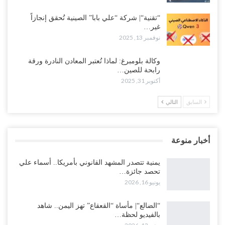
“تقنية“| شركة “علي بابا” الصينية تُحقق إنجازاً
غير…
نوفمبر 13, 2025
وكالة بلومبرغ: لماذا تُعتبر المعادن النادرة ورقة
رابحة للصين…
أكتوبر 31, 2025
السابق
التالي
أخبار منوعة
يمنية تتصدر المشهد القانوني بأمريكا.. أسماء علي
تحصد جائزة…
يونيو 16, 2026
“الضالع“| مأساة “القعقاع” تهز اليمن.. شاهد
بالفيديو لحظة…