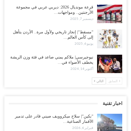
قرعة مونديال 2026: ديربي عربي في مجموعة
الأرجنتين.. ومواجهات…
ديسمبر 7, 2025
“مسقط“| إنجاز تاريخي ولأول مرة.. الأردن يتأهل
إلى كأس العالم…
يونيو 6, 2025
نيوجيرسي| ملاكم يمني صاعد في فئة وزن الريشة
يخطف الأضواء في…
أكتوبر 14, 2024
السابق
التالي
اخبار تقنية
“بكين“| سلاح ميكروويف صيني قادر على تدمير
الأقمار الصناعية…
فبراير 6, 2026