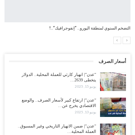
التضخم السنوي لمنطقة اليورو.. “إنفوجرافيك“..!
أسعار الصرف
“عدن“| انهيار كارثي للعملة المحلية.. الدولار
يتخطى 2639…
يونيو 15, 2025
“عدن“| ارتفاع كبير لأسعار الصرف.. والوضع
الاقتصادي يخرج عن…
يونيو 13, 2025
“عدن“| ضمن الانهيار التاريخي وغير المسبوق..
العملة المحلية…