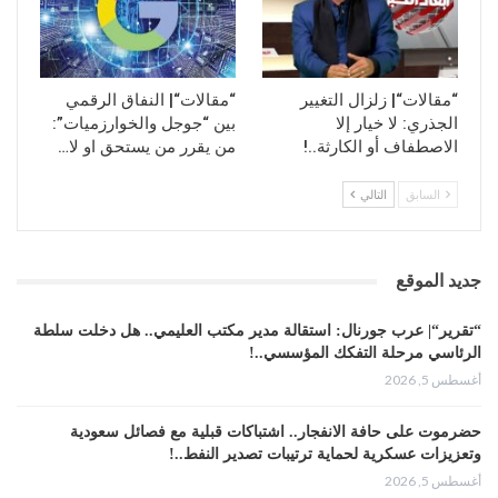
“مقالات“| زلزال التغيير
“مقالات“| النفاق الرقمي
الجذري: لا خيار إلا
بين “جوجل والخوارزميات”:
الاصطفاف أو الكارثة..!
من يقرر من يستحق او لا…
السابق
التالي
جديد الموقع
“تقرير“| عرب جورنال: استقالة مدير مكتب العليمي.. هل دخلت سلطة
الرئاسي مرحلة التفكك المؤسسي..!
أغسطس 5, 2026
حضرموت على حافة الانفجار.. اشتباكات قبلية مع فصائل سعودية
وتعزيزات عسكرية لحماية ترتيبات تصدير النفط..!
أغسطس 5, 2026