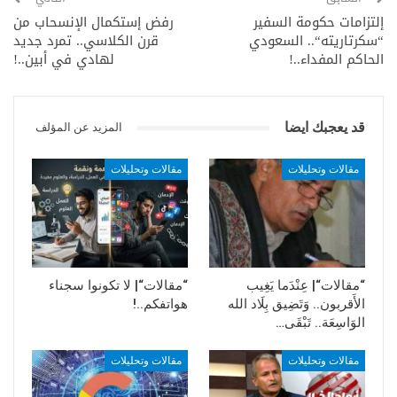
إلتزامات حكومة السفير
رفض إستكمال الإنسحاب من
“سكرتاريته“.. السعودي
قرن الكلاسي.. تمرد جديد
الحاكم المفداء..!
لهادي في أبين..!
قد يعجبك ايضا
المزيد عن المؤلف
مقالات وتحليلات
مقالات وتحليلات
“مقالات“| عِنْدَما يَغِيب
“مقالات“| لا تكونوا سجناء
الأَقربون.. وَتَضِيق بِلَاد الله
هواتفكم..!
الوَاسِعَة.. تَبْقَى…
مقالات وتحليلات
مقالات وتحليلات