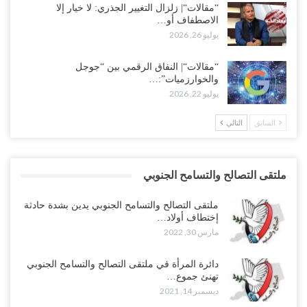
“مقالات“| زلزال التغيير الجذري: لا خيار إلا
الاصطفاف أو…
يوليو 26, 2026
“مقالات“| النفاق الرقمي بين “جوجل
والخوارزميات”:…
يوليو 22, 2026
السابق
التالي
ملتقى التصالح والتسامح الجنوبي
ملتقى التصالح والتسامح الجنوبي يدين بشدة حادثة
إختطاف أولاد…
مارس 30, 2022
دائرة المرأة في ملتقى التصالح والتسامح الجنوبي
تهنئ جموع…
ديسمبر 14, 2021