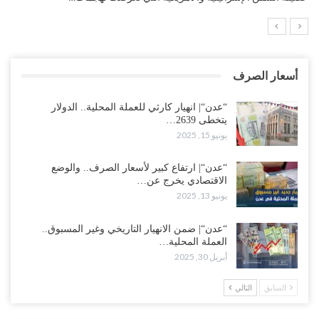
أسعار الصرف
“عدن“| انهيار كارثي للعملة المحلية.. الدولار
يتخطى 2639…
يونيو 15, 2025
“عدن“| ارتفاع كبير لأسعار الصرف.. والوضع
الاقتصادي يخرج عن…
يونيو 13, 2025
“عدن“| ضمن الانهيار التاريخي وغير المسبوق..
العملة المحلية…
أبريل 30, 2025
السابق
التالي