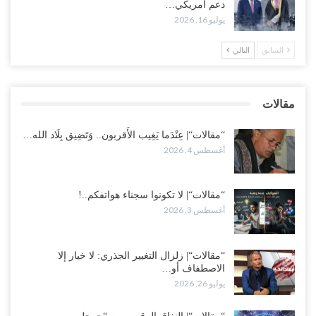
دعم أمريكي…
يوليو 16, 2026
العطش وغياب الغاز يفاقمان مأساة الأهالي بعدن.. مدينة تغرق في دوامة
الانهيار الخدمي..!
السابق
التالي
أغسطس 3, 2026
“مقالات“| لا تكونوا سجناء هواتفكم..!
مقالات
أغسطس 3, 2026
“مقالات“| عِنْدَما يَغِيب الأَقربون.. وَتَضِيق بِلَاد الله…
أغسطس 4, 2026
“مقالات“| لا تكونوا سجناء هواتفكم..!
أغسطس 3, 2026
“مقالات“| زلزال التغيير الجذري: لا خيار إلا
الاصطفاف أو…
يوليو 26, 2026