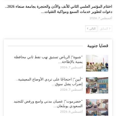
اختتام المؤتمر العلمي الثاني للأنف والأذن والحنجرة بجامعة صنعاء 2026..
دعوات لتطوير خدمات السمع ومواكبة التقنيات…
أغسطس 7, 2026
السابق
التالي
“حضرموت“| عصيان مدني واسع ورفض للتجنيد السعودي يوسّعان
المواجهة مع الرياض..!
أغسطس 6, 2026
قضايا جنوبية
العقيلي يعلن تمرّد قيادات عسكرية.. أزمة “البطاقة الذكية” تمهّد لإقالات
“شبوة“| الرياض تستبق نهب نفط ثاني محافظة
واسعة وإعادة ترتيب المشهد العسكري..!
يمنية بالإطاحة…
أغسطس 6, 2026
أغسطس 7, 2026
ضربات صنعاء تربك التحشيدات السعودية شرق اليمن.. خسائر بشرية
“أبين“| احتجاجًا على تردي الأوضاع المعيشية..
وانسحابات وفوضى تعصف بمعسكرات حضرموت ومأرب..!
إضراب يشل سوق…
أغسطس 6, 2026
أغسطس 7, 2026
تداعيات هروب باكريت تتصاعد.. اعتقالات في الرياض وتوتر قبلي يهدد
“حضرموت“| عصيان مدني واسع ورفض للتجنيد
بتعقيد المشهد في المهرة..!
السعودي يوسّعان…
أغسطس 6, 2026
أغسطس 6, 2026