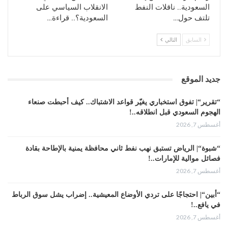
السعودية.. ناقلات النفط
الانقلاب السياسي على
تلتف حول…
السعودية؟.. قراءة…
السابق
التالي
جديد الموقع
“تقرير“| تفوق استخباري يغيّر قواعد الاشتباك.. كيف أحبطت صنعاء
الهجوم السعودي قبل انطلاقه..!
أغسطس 7, 2026
“شبوة“| الرياض تستبق نهب نفط ثاني محافظة يمنية بالإطاحة بقادة
فصائل موالية للإمارات..!
أغسطس 7, 2026
“أبين“| احتجاجًا على تردي الأوضاع المعيشية.. إضراب يشل سوق الرباط
في يافع..!
أغسطس 7, 2026