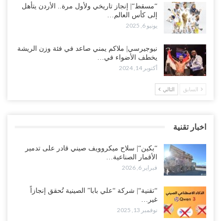
“مسقط“| إنجاز تاريخي ولأول مرة.. الأردن يتأهل
إلى كأس العالم…
يونيو 6, 2025
نيوجيرسي| ملاكم يمني صاعد في فئة وزن الريشة
يخطف الأضواء في…
أكتوبر 14, 2024
السابق
التالي
اخبار تقنية
“بكين“| سلاح ميكروويف صيني قادر على تدمير
الأقمار الصناعية…
فبراير 6, 2026
“تقنية“| شركة “علي بابا” الصينية تُحقق إنجازاً
غير…
نوفمبر 13, 2025