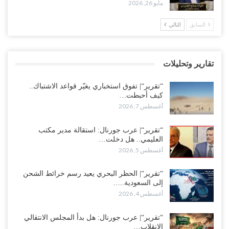
مايو 26, 2026
مدير مكتب العليمي يقدم استقالته.. والخلافات تعصف بالرئاسي وصراع
السابق
التالي
محتدم على خليفته..!
أغسطس 4, 2026
تقارير وتحليلات
“تعز“| وسط إعادة رسم النفوذ السعودي.. الإصلاح يجدد اتهامه لطارق
بالتهريب وعينه على المحافظ..!
“تقرير“| تفوق استخباري يغيّر قواعد الاشتباك..
أغسطس 4, 2026
كيف أحبطت…
أغسطس 7, 2026
“شبوة“| مع تحشيدات عسكرية تنذر بجولة جديدة مع السعودية.. الإمارات
تعيد تحشيد قواتها في أهم سواحل اليمن على البحر…
“تقرير“| عرب جورنال: استقالة مدير مكتب
العليمي.. هل دخلت…
أغسطس 4, 2026
أغسطس 5, 2026
“الضالع“| حملة اجتثاث سعودية لأذرع الزبيدي من معقله الأبرز..!
“تقرير“| الحظر البحري يعيد رسم خرائط الشحن
أغسطس 4, 2026
إلى السعودية..…
أغسطس 4, 2026
“مقالات“| عِنْدَما يَغِيب الأَقربون.. وَتَضِيق بِلَاد الله الوَاسِعَة.. تَبْقَى صَنْعَاء
هِيَ الحِضْنُ الدَّافِئُ…
“تقرير“| عرب جورنال: هل بدأ المجلس الانتقالي
أغسطس 4, 2026
الانقلاب…