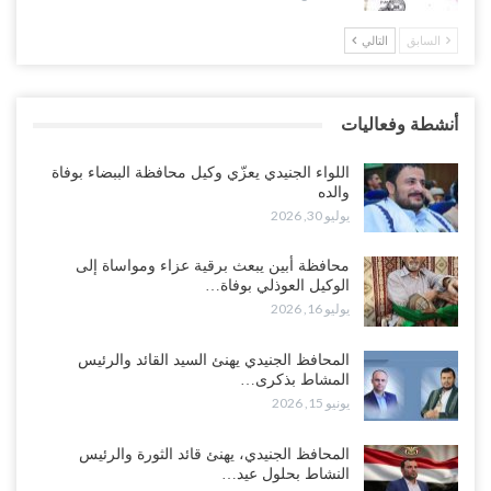
السابق
التالي
خلافات الرواتب تشعل مواجهة داخل معسكر التحالف… والإصلاح يصعّد
في جبهات مأرب وتعز والضالع..!
أغسطس 5, 2026
أنشطة وفعاليات
السعودية تُصعّد الحصار على اليمنيين.. وقرار بحرمان طلاب الشمال من
تعميد الشهادات يشعل غضباً واسعاً..!
اللواء الجنيدي يعزّي وكيل محافظة الببضاء بوفاة
أغسطس 5, 2026
والده
يوليو 30, 2026
العليمي يشغل خصومه بمعارك التعيينات.. وتحركات موازية للسيطرة على
ملفات المال والنفط..!
محافظة أبين يبعث برقية عزاء ومواساة إلى
الوكيل العوذلي بوفاة…
أغسطس 5, 2026
يوليو 16, 2026
“تقرير“| الحظر البحري يعيد رسم خرائط الشحن إلى السعودية.. ناقلات
المحافظ الجنيدي يهنئ السيد القائد والرئيس
النفط تلتف حول أفريقيا وسفن تعلن: “لا توجد شحنة…
المشاط بذكرى…
أغسطس 4, 2026
يونيو 15, 2026
العليمي يواجه اتهامات بصفقة نفط سرية مع شركة أمريكية.. وبيع 2.5
المحافظ الجنيدي، يهنئ قائد الثورة والرئيس
مليون برميل يشعل غضب حضرموت..!
النشاط بحلول عيد…
أغسطس 4, 2026