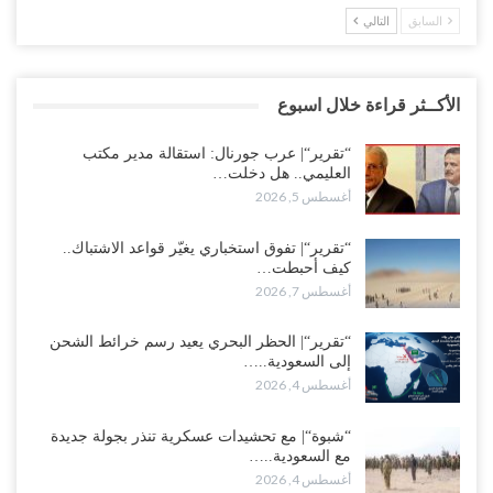
السابق
التالي
الأكــثر قراءة خلال اسبوع
“تقرير“| عرب جورنال: استقالة مدير مكتب
العليمي.. هل دخلت…
أغسطس 5, 2026
“تقرير“| تفوق استخباري يغيّر قواعد الاشتباك..
كيف أحبطت…
أغسطس 7, 2026
“تقرير“| الحظر البحري يعيد رسم خرائط الشحن
إلى السعودية..…
أغسطس 4, 2026
“شبوة“| مع تحشيدات عسكرية تنذر بجولة جديدة
مع السعودية..…
أغسطس 4, 2026