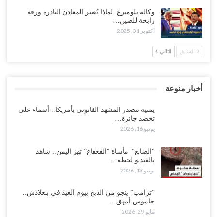
وكالة بلومبرغ: لماذا تُعتبر المعادن النادرة ورقة
رابحة للصين…
أكتوبر 31, 2025
السابق
التالي
أخبار منوعة
يمنية تتصدر المشهد القانوني بأمريكا.. أسماء علي
تحصد جائزة…
يونيو 16, 2026
“الضالع“| مأساة “القعقاع” تهز اليمن.. شاهد
بالفيديو لحظة…
يونيو 13, 2026
“ترامب” ينجو من الذبح بيوم العيد في بنغلادش..
جاموس أمهق…
مايو 29, 2026