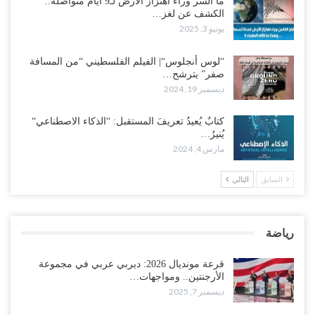
ما السر وراء اهتزاز الأرض لـ9 أيام متواصلة..
الكشف عن لغز…
يونيو 3, 2025
“لوس أنجلوس“| الفيلم الفلسطيني “من المسافة
صفر” يترشح…
ديسمبر 19, 2024
كتابٌ يُعيدُ تعريفَ المستقبل: “الذكاء الاصطناعي“
يُنيرُ…
مارس 4, 2024
السابق
التالي
رياضة
قرعة مونديال 2026: ديربي عربي في مجموعة
الأرجنتين.. ومواجهات…
ديسمبر 7, 2025