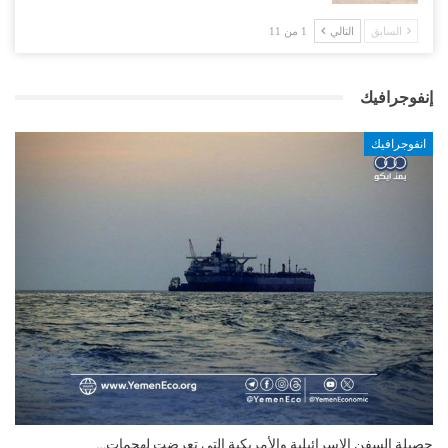
السابق
التالي
1 من 11
إنفوجرافيك
انفوجرافيك
التضخم السنوي لمنطقة اليورو.. “إنفوجرافيك“..!