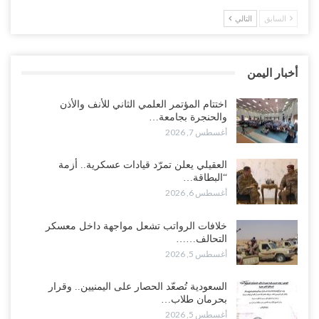
السابق
التالي
“حضرموت“| في تصعيد غير مسبوق.. انتشار فصيل “مكافحة الإرهاب”
في أحياء المكلا بالتزامن مع العصيان المدني..!
أغسطس 6, 2026
أخبار اليمن
“حضرموت“| الانتقالي يرفع التصعيد بالعصيان المدني.. ورسالة تحدٍ
للسعودية بشأن النفط..!
اختتام المؤتمر العلمي الثاني للأنف والأذن
والحنجرة بجامعة…
أغسطس 6, 2026
أغسطس 7, 2026
“تقرير“| عرب جورنال: استقالة مدير مكتب العليمي.. هل دخلت سلطة
العقيلي يعلن تمرّد قيادات عسكرية.. أزمة
الرئاسي مرحلة التفكك المؤسسي..!
“البطاقة…
أغسطس 5, 2026
أغسطس 6, 2026
حضرموت على حافة الانفجار.. اشتباكات قبلية مع فصائل سعودية
خلافات الرواتب تشعل مواجهة داخل معسكر
وتعزيزات عسكرية لحماية ترتيبات تصدير النفط..!
التحالف……
أغسطس 5, 2026
أغسطس 5, 2026
وسط معركة سعودية لإسقاط آخر معاقل الزبيدي.. القبائل تستنفر و”درع
السعودية تُصعّد الحصار على اليمنيين.. وقرار
الوطن” تبدأ الانتشار..!
بحرمان طلاب…
أغسطس 5, 2026
أغسطس 5, 2026