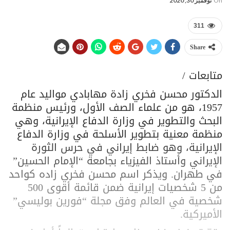
On
نوفمبر 30, 2020
311
Share
متابعات /
الدكتور محسن فخري زادة مهابادي مواليد عام
1957، هو من علماء الصف الأول، ورئيس منظمة
البحث والتطوير في وزارة الدفاع الإيرانية، وهي
منظمة معنية بتطوير الأسلحة في وزارة الدفاع
الإيرانية، وهو ضابط إيراني في حرس الثورة
الإيراني وأستاذ الفيزياء بجامعة “الإمام الحسين”
في طهران. ويذكر اسم محسن فخري زاده كواحد
من 5 شخصيات إيرانية ضمن قائمة أقوى 500
شخصية في العالم وفق مجلة “فورين بوليسي”
الأميركية.