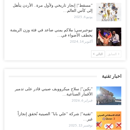
“مسقط“| إنجاز تاريخي ولأول مرة.. الأردن يتأهل
إلى كأس العالم…
يونيو 6, 2025
نيوجيرسي| ملاكم يمني صاعد في فئة وزن الريشة
يخطف الأضواء في…
أكتوبر 14, 2024
السابق
التالي
اخبار تقنية
“بكين“| سلاح ميكروويف صيني قادر على تدمير
الأقمار الصناعية…
فبراير 6, 2026
“تقنية“| شركة “علي بابا” الصينية تُحقق إنجازاً
غير…
نوفمبر 13, 2025