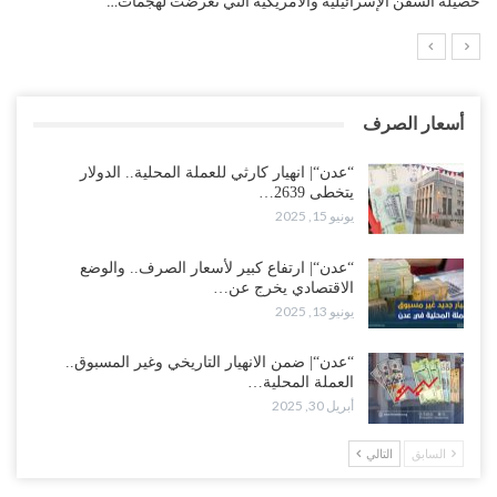
التضخم السنوي لمنطقة اليورو.. “إنفوجرافيك“..!
أسعار الصرف
“عدن“| انهيار كارثي للعملة المحلية.. الدولار
يتخطى 2639…
يونيو 15, 2025
“عدن“| ارتفاع كبير لأسعار الصرف.. والوضع
الاقتصادي يخرج عن…
يونيو 13, 2025
“عدن“| ضمن الانهيار التاريخي وغير المسبوق..
العملة المحلية…
أبريل 30, 2025
السابق
التالي