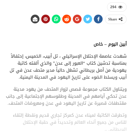
294
Share
أبين اليوم – خاص
شهدت عاصمة الإحتلال الإسرائيلي ، تل أبيب، الخميس، إحتفالاً
بمناسبة تدشين كتاب “العبور إلى عدن” والذي ألفته كاتبة
يهودية من أصل بريطاني تشغل حالياً مدير متحف عدن في تل
أبيب ويسلط الضوء على تاريخ اليهود في المدينة اليمنية.
ويتناول الكتاب مجموعة قصص لزوار المتحف من يهود مدينة
عدن تحكي أيامهم في المدينة وطقوسهم الإجتماعية إلى جانب
مقتطفات قصيرة عن تاريخ اليهود في عدن ومعروضات المتحف.
وتطرقت الكاتبة لميناء عدن كمركز تجاري قديم ونقطة إلتقاء
للناس من جميع أنحاء العالم وتحديداً في حقبة الإحتلال
البريطاني ..