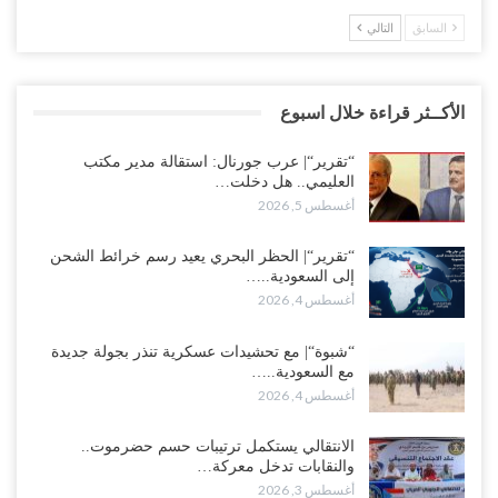
السابق
التالي
الأكــثر قراءة خلال اسبوع
“تقرير“| عرب جورنال: استقالة مدير مكتب
العليمي.. هل دخلت…
أغسطس 5, 2026
“تقرير“| الحظر البحري يعيد رسم خرائط الشحن
إلى السعودية..…
أغسطس 4, 2026
“شبوة“| مع تحشيدات عسكرية تنذر بجولة جديدة
مع السعودية..…
أغسطس 4, 2026
الانتقالي يستكمل ترتيبات حسم حضرموت..
والنقابات تدخل معركة…
أغسطس 3, 2026