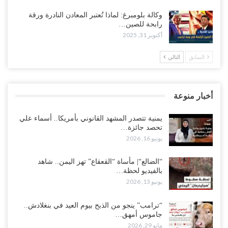
وكالة بلومبرغ: لماذا تُعتبر المعادن النادرة ورقة
رابحة للصين…
أكتوبر 31, 2025
السابق
التالي
أخبار منوعة
يمنية تتصدر المشهد القانوني بأمريكا.. أسماء علي
تحصد جائزة…
يونيو 16, 2026
“الضالع“| مأساة “القعقاع” تهز اليمن.. شاهد
بالفيديو لحظة…
يونيو 13, 2026
“ترامب” ينجو من الذبح بيوم العيد في بنغلادش..
جاموس أمهق…
مايو 29, 2026