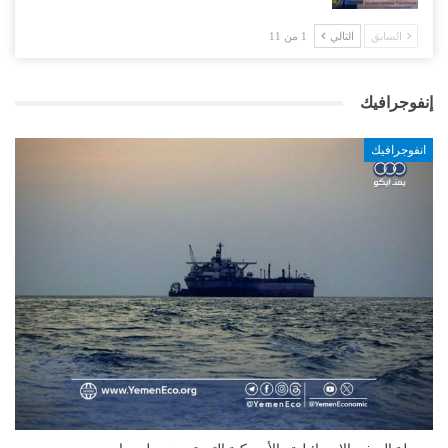
السابق
التالي
1 من 11
إنفوجرافيك
انفوجرافيك