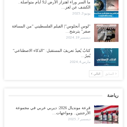
ما السر وراء اهتزاز الأرض لـ9 أيام متواصلة..
الكشف عن لغز…
يونيو 3, 2025
“لوس أنجلوس“| الفيلم الفلسطيني “من المسافة
صفر” يترشح…
ديسمبر 19, 2024
كتابٌ يُعيدُ تعريفَ المستقبل: “الذكاء الاصطناعي“
يُنيرُ…
مارس 4, 2024
السابق
التالي
رياضة
قرعة مونديال 2026: ديربي عربي في مجموعة
الأرجنتين.. ومواجهات…
ديسمبر 7, 2025