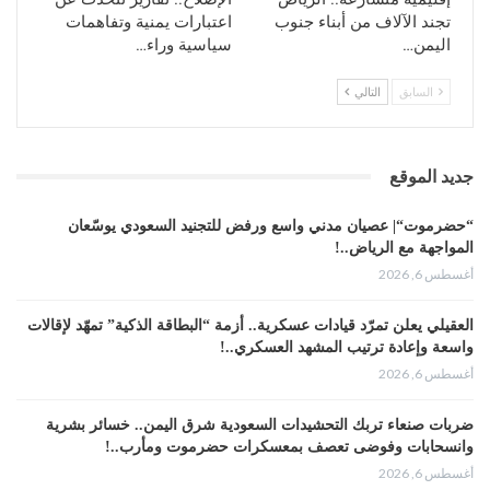
تجند الآلاف من أبناء جنوب
اعتبارات يمنية وتفاهمات
اليمن…
سياسية وراء…
السابق
التالي
جديد الموقع
“حضرموت“| عصيان مدني واسع ورفض للتجنيد السعودي يوسّعان
المواجهة مع الرياض..!
أغسطس 6, 2026
العقيلي يعلن تمرّد قيادات عسكرية.. أزمة “البطاقة الذكية” تمهّد لإقالات
واسعة وإعادة ترتيب المشهد العسكري..!
أغسطس 6, 2026
ضربات صنعاء تربك التحشيدات السعودية شرق اليمن.. خسائر بشرية
وانسحابات وفوضى تعصف بمعسكرات حضرموت ومأرب..!
أغسطس 6, 2026