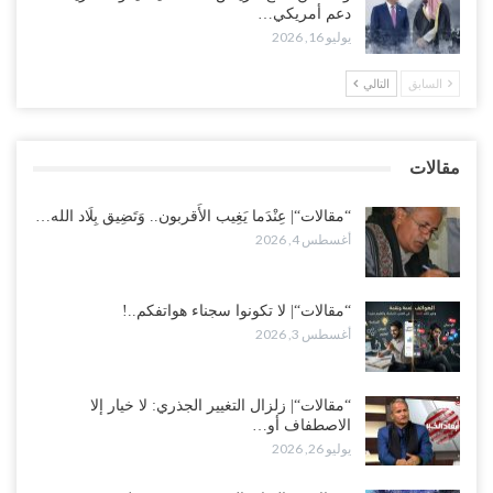
دعم أمريكي…
“تعز“| مع اقتراب إعادة الهيكلة السعودية.. سباق بين طارق والإصلاح
يوليو 16, 2026
لإشعال حرب..!
أغسطس 2, 2026
السابق
التالي
“حضرموت“| تغييرات سعودية بصفوف قيادة “درع الوطن” المتمركز
بالعبر.. هل بدأت الرياض إعادة هيكلة فصائلها بعد…
مقالات
أغسطس 2, 2026
“مقالات“| عِنْدَما يَغِيب الأَقربون.. وَتَضِيق بِلَاد الله…
أغسطس 4, 2026
“مقالات“| لا تكونوا سجناء هواتفكم..!
أغسطس 3, 2026
“مقالات“| زلزال التغيير الجذري: لا خيار إلا
الاصطفاف أو…
يوليو 26, 2026