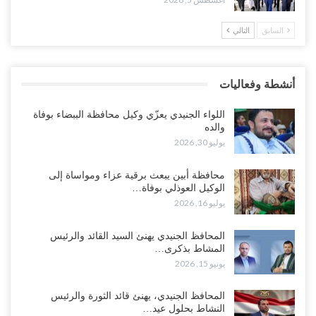
السابق
التالي
العليمي يواجه اتهامات بصفقة نفط سرية مع شركة أمريكية.. وبيع 2.5
مليون برميل يشعل غضب حضرموت..!
أغسطس 4, 2026
أنشطة وفعاليات
مدير مكتب العليمي يقدم استقالته.. والخلافات تعصف بالرئاسي وصراع
محتدم على خليفته..!
اللواء الجنيدي يعزّي وكيل محافظة الببضاء بوفاة
أغسطس 4, 2026
والده
يوليو 30, 2026
“تعز“| وسط إعادة رسم النفوذ السعودي.. الإصلاح يجدد اتهامه لطارق
بالتهريب وعينه على المحافظ..!
محافظة أبين يبعث برقية عزاء ومواساة إلى
الوكيل العوذلي بوفاة…
أغسطس 4, 2026
يوليو 16, 2026
“شبوة“| مع تحشيدات عسكرية تنذر بجولة جديدة مع السعودية.. الإمارات
المحافظ الجنيدي يهنئ السيد القائد والرئيس
تعيد تحشيد قواتها في أهم سواحل اليمن على البحر…
المشاط بذكرى…
أغسطس 4, 2026
يونيو 15, 2026
“الضالع“| حملة اجتثاث سعودية لأذرع الزبيدي من معقله الأبرز..!
المحافظ الجنيدي، يهنئ قائد الثورة والرئيس
أغسطس 4, 2026
النشاط بحلول عيد…