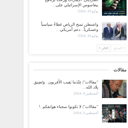
بيغاسوس الإسرائيلي على…
ضرموت“| بعد اقتحام منزل شيخ بارز.. قبائل الصحراء
يوليو 19, 2026
يمنية تبدأ احتشاداً على الحدود السعودية..!
طس 2, 2026
واشنطن تمنح الرياض غطاءً سياسياً
وعسكرياً.. دعم أمريكي…
يوليو 16, 2026
ط غضبٍ جنوباً.. دعوات لإغلاق مطرح فدغم مع تحوله من
سكر للتجنيد إلى ساحة لتصفية قادة التحالف..!
السابق
التالي
طس 2, 2026
عز“| مع اقتراب إعادة الهيكلة السعودية.. سباق بين طارق
لإصلاح لإشعال حرب..!
مقالات
طس 2, 2026
“مقالات“| عِنْدَما يَغِيب الأَقربون.. وَتَضِيق
بِلَاد الله…
ضرموت“| تغييرات سعودية بصفوف قيادة “درع الوطن”
أغسطس 4, 2026
متمركز بالعبر.. هل بدأت الرياض إعادة هيكلة فصائلها بعد…
طس 2, 2026
“مقالات“| لا تكونوا سجناء هواتفكم..!
أغسطس 3, 2026