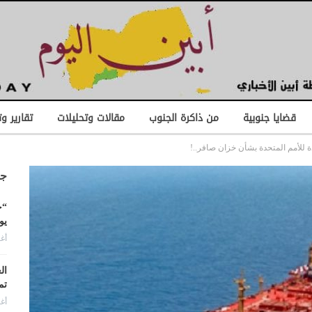
قضايا جنوبية
من ذاكرة الجنوب
مقالات وتحليلات
تقارير و
للأمم المتحدة بشأن خزان صافر..!
جد
“ح
يو
أغس
ال
تم
أغس