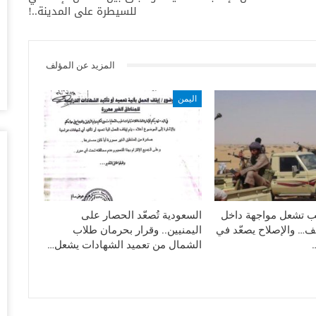
للسيطرة على المدينة..!
أغس
“ت
ال
المزيد عن المؤلف
تو
أغس
اليمن
ال
وبيع 2.5 مليون ب
أغس
مد
با
تب تشعل مواجهة داخل
السعودية تُصعّد الحصار على
أغس
ف… والإصلاح يصعّد في
اليمنيين.. وقرار بحرمان طلاب
الشمال من تعميد الشهادات يشعل…
“ت
لط
أغس