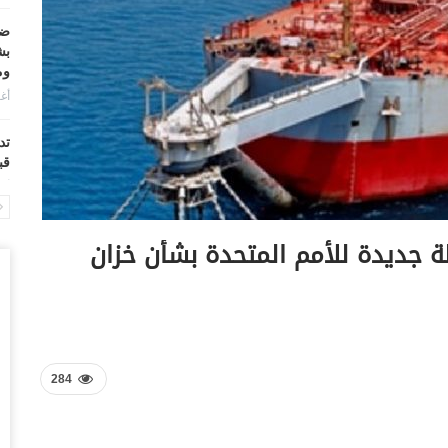
ضر
بش
وم
أغس
تد
قب
أغس
“ح
 جديدة للأمم المتحدة بشأن خزان
ال
أغس
“ح
تح
أغس
284
“ت
دخ