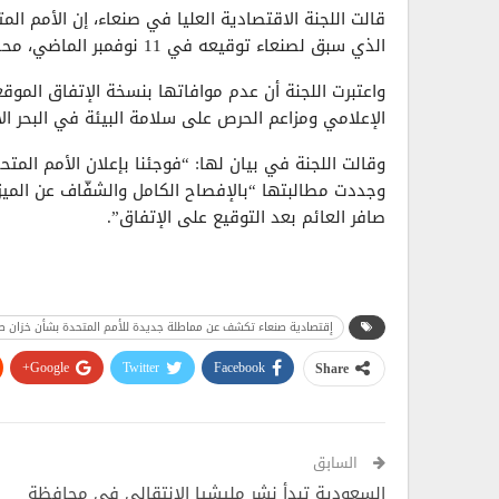
قالت اللجنة الاقتصادية العليا في صنعاء، إن الأمم الم
الذي سبق لصنعاء توقيعه في 11 نوفمبر الماضي، محذرة من مخاطر التأخير في صيانة الخزان.
واعتبرت اللجنة أن عدم موافاتها بنسخة الإتفاق الموق
الإعلامي ومزاعم الحرص على سلامة البيئة في البحر الأ
وجددت مطالبتها “بالإفصاح الكامل والشفّاف عن الميزان
صافر العائم بعد التوقيع على الإتفاق”.
إقتصادية صنعاء تكشف عن مماطلة جديدة للأمم المتحدة بشأن خزان صا
Google+
Twitter
Facebook
Share
السابق
السعودية تبدأ نشر مليشيا الإنتقالي في محافظة