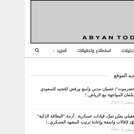
تحليلات
استطلاع وتحقيقات
المزيد
يد الموقع
ضرموت“| عصيان مدني واسع ورفض للتجنيد السعودي
سّعان المواجهة مع الرياض..!
طس 6, 2026
عقيلي يعلن تمرّد قيادات عسكرية.. أزمة “البطاقة الذكية”
هّد لإقالات واسعة وإعادة ترتيب المشهد العسكري..!
طس 6, 2026