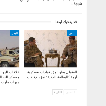
شبوة..!
قد يعجبك ايضا
اليمن
اليمن
العقيلي يعلن تمرّد قيادات عسكرية..
خلافات الروا
أزمة “البطاقة الذكية” تمهّد لإقالات…
معسكر التحال
جبهات مأرب…
السابق
التالي