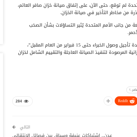
تحدة لم توقع، حتى الآن، على إتفاق صيانة خزان صافر العائم،
أغس
حض
عة من جانب الأمم المتحدة يُثير التساؤلات بشأن الصخب
سع
حمر.
أغس
وقالت اللجنة في بيان لها: “فوجئنا بإعلان الأمم المتحدة تأجيل وصول الخبراء حتى 15 فبراير من العام المقبل”،
وس
ية المرصودة لتنفيذ الصيانة العاجلة والتقييم الشامل لخزان
تس
أغس
خل
وا
أغس
فر..!
ReddIt
ال
284
ال
أغس
التالي
ال
عدن.. إشتباكات عنيفة وسباق بين فصائل الإنتقالي
لل