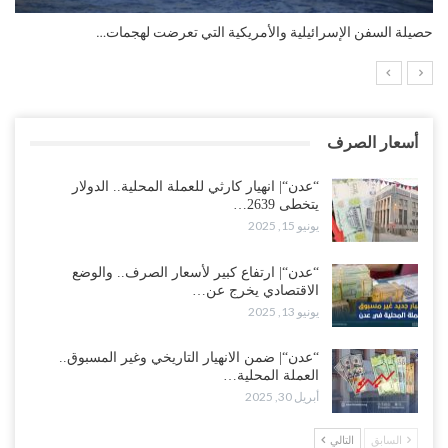
التضخم السنوي لمنطقة اليورو.. “إنفوجرافيك“..!
أسعار الصرف
“عدن“| انهيار كارثي للعملة المحلية.. الدولار
يتخطى 2639…
يونيو 15, 2025
“عدن“| ارتفاع كبير لأسعار الصرف.. والوضع
الاقتصادي يخرج عن…
يونيو 13, 2025
“عدن“| ضمن الانهيار التاريخي وغير المسبوق..
العملة المحلية…
أبريل 30, 2025
السابق
التالي