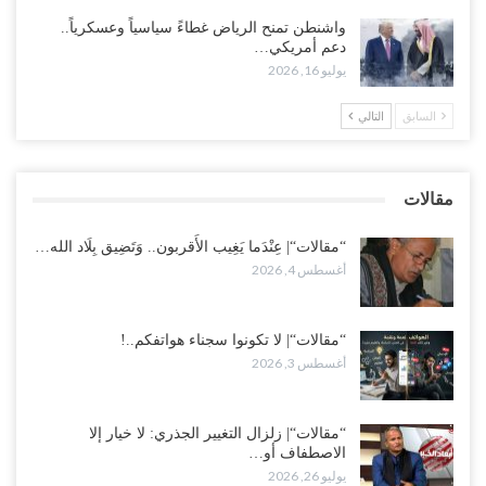
أغسطس 2, 2026
واشنطن تمنح الرياض غطاءً سياسياً وعسكرياً..
دعم أمريكي…
“تعز“| مع اقتراب إعادة الهيكلة السعودية.. سباق بين طارق والإصلاح
يوليو 16, 2026
لإشعال حرب..!
أغسطس 2, 2026
السابق
التالي
“حضرموت“| تغييرات سعودية بصفوف قيادة “درع الوطن” المتمركز
بالعبر.. هل بدأت الرياض إعادة هيكلة فصائلها بعد…
مقالات
أغسطس 2, 2026
“مقالات“| عِنْدَما يَغِيب الأَقربون.. وَتَضِيق بِلَاد الله…
أغسطس 4, 2026
“مقالات“| لا تكونوا سجناء هواتفكم..!
أغسطس 3, 2026
“مقالات“| زلزال التغيير الجذري: لا خيار إلا
الاصطفاف أو…
يوليو 26, 2026