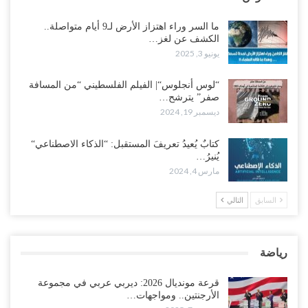
ما السر وراء اهتزاز الأرض لـ9 أيام متواصلة..
الكشف عن لغز…
يونيو 3, 2025
“لوس أنجلوس“| الفيلم الفلسطيني “من المسافة
صفر” يترشح…
ديسمبر 19, 2024
كتابٌ يُعيدُ تعريفَ المستقبل: “الذكاء الاصطناعي“
يُنيرُ…
مارس 4, 2024
السابق
التالي
رياضة
قرعة مونديال 2026: ديربي عربي في مجموعة
الأرجنتين.. ومواجهات…