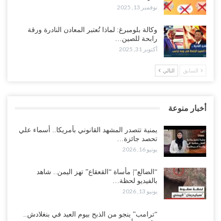
نوفمبر 13, 2025
وكالة بلومبرغ: لماذا تُعتبر المعادن النادرة ورقة
رابحة للصين…
أكتوبر 31, 2025
السابق
التالي
أخبار منوعة
يمنية تتصدر المشهد القانوني بأمريكا.. أسماء علي
تحصد جائزة…
يونيو 16, 2026
“الضالع“| مأساة “القعقاع” تهز اليمن.. شاهد
بالفيديو لحظة…
يونيو 13, 2026
“ترامب” ينجو من الذبح بيوم العيد في بنغلادش..