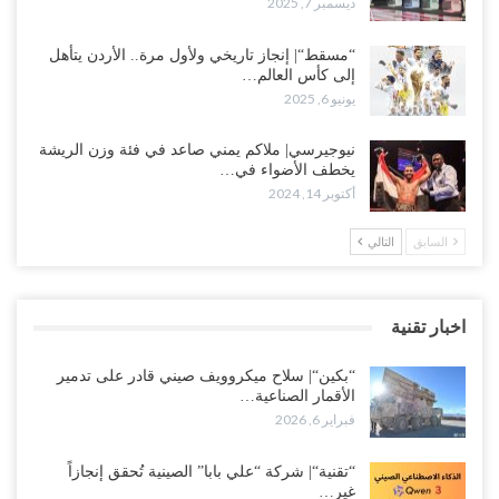
ديسمبر 7, 2025
“مسقط“| إنجاز تاريخي ولأول مرة.. الأردن يتأهل
إلى كأس العالم…
يونيو 6, 2025
نيوجيرسي| ملاكم يمني صاعد في فئة وزن الريشة
يخطف الأضواء في…
أكتوبر 14, 2024
السابق
التالي
اخبار تقنية
“بكين“| سلاح ميكروويف صيني قادر على تدمير
الأقمار الصناعية…
فبراير 6, 2026
“تقنية“| شركة “علي بابا” الصينية تُحقق إنجازاً
غير…