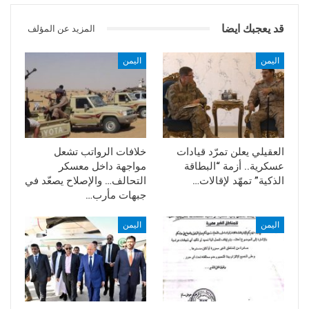
قد يعجبك ايضا
المزيد عن المؤلف
اليمن
اليمن
العقيلي يعلن تمرّد قيادات
خلافات الرواتب تشعل
عسكرية.. أزمة “البطاقة
مواجهة داخل معسكر
الذكية” تمهّد لإقالات…
التحالف… والإصلاح يصعّد في
جبهات مأرب…
اليمن
اليمن