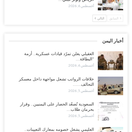
أغسطس 6, 2026
أغسطس 5, 2026
السابق
التالي
وسط معركة سعودية لإسقاط آخر معاقل الزبيدي.. القبائل تستنفر و”درع
الوطن” تبدأ الانتشار..!
أغسطس 5, 2026
أخبار اليمن
خلافات الرواتب تشعل مواجهة داخل معسكر التحالف… والإصلاح يصعّد
في جبهات مأرب وتعز والضالع..!
العقيلي يعلن تمرّد قيادات عسكرية.. أزمة
“البطاقة…
أغسطس 5, 2026
أغسطس 6, 2026
السعودية تُصعّد الحصار على اليمنيين.. وقرار بحرمان طلاب الشمال من
خلافات الرواتب تشعل مواجهة داخل معسكر
تعميد الشهادات يشعل غضباً واسعاً..!
التحالف……
أغسطس 5, 2026
أغسطس 5, 2026
العليمي يشغل خصومه بمعارك التعيينات.. وتحركات موازية للسيطرة على
السعودية تُصعّد الحصار على اليمنيين.. وقرار
ملفات المال والنفط..!
بحرمان طلاب…
أغسطس 5, 2026
أغسطس 5, 2026
“تقرير“| الحظر البحري يعيد رسم خرائط الشحن إلى السعودية.. ناقلات
العليمي يشغل خصومه بمعارك التعيينات..