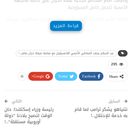
وأضاف: أمام المخاطر الجدية لبقاء الخزان على حالته فالجهة
الأممية تتحمل كامل المسؤولية.
وكانت الأمم المتحدة أعلنت تأجيل وصول الخبراء المكلفين بصيانة
قراءة المزيد
خزان صافر حتى 15 فبراير من العام المقبل.
المصدر: العالم
عبد السلام ينتقد التعاطي الأممي اللامسؤول مع مهمة صيانة خزان صافر..!
295
Google+
Twitter
Facebook
Share
السابق
التالي
نتنياهو يشكر ترامب لما قام
رئيسة وزراء إسكتلندا: حان
به خدمة للإحتلال..!
الوقت لتصبح بلادنا “دولة
أوروبية مستقلة“..!