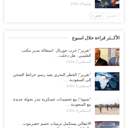
يوليو 24, 2026
السابق
التالي
الأكــثر قراءة خلال اسبوع
“تقرير“| عرب جورنال: استقالة مدير مكتب
العليمي.. هل دخلت…
أغسطس 5, 2026
“تقرير“| الحظر البحري يعيد رسم خرائط الشحن
إلى السعودية..…
أغسطس 4, 2026
“شبوة“| مع تحشيدات عسكرية تنذر بجولة جديدة
مع السعودية..…
أغسطس 4, 2026
الانتقالي يستكمل ترتيبات حسم حضرموت..