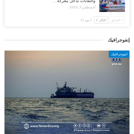
والنقابات تدخل معركة…
أغسطس 3, 2026
السابق
التالي
1 من 11
إنفوجرافيك
انفوجرافيك