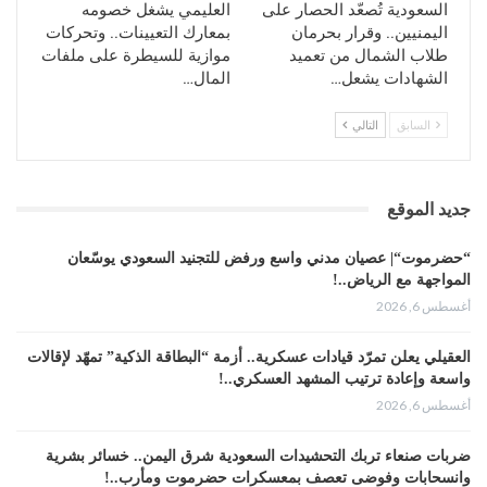
السعودية تُصعّد الحصار على
العليمي يشغل خصومه
اليمنيين.. وقرار بحرمان
بمعارك التعيينات.. وتحركات
طلاب الشمال من تعميد
موازية للسيطرة على ملفات
الشهادات يشعل…
المال…
السابق
التالي
جديد الموقع
“حضرموت“| عصيان مدني واسع ورفض للتجنيد السعودي يوسّعان
المواجهة مع الرياض..!
أغسطس 6, 2026
العقيلي يعلن تمرّد قيادات عسكرية.. أزمة “البطاقة الذكية” تمهّد لإقالات
واسعة وإعادة ترتيب المشهد العسكري..!
أغسطس 6, 2026
ضربات صنعاء تربك التحشيدات السعودية شرق اليمن.. خسائر بشرية
وانسحابات وفوضى تعصف بمعسكرات حضرموت ومأرب..!