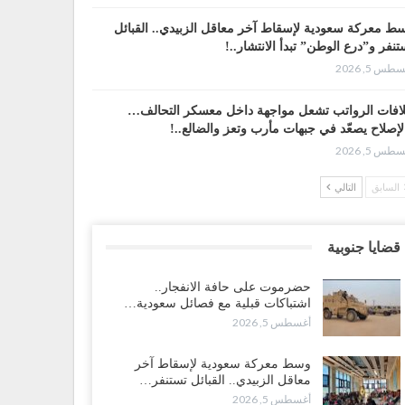
ط معركة سعودية لإسقاط آخر معاقل الزبيدي.. القبائل
تنفر و”درع الوطن” تبدأ الانتشار..!
طس 5, 2026
افات الرواتب تشعل مواجهة داخل معسكر التحالف…
لإصلاح يصعّد في جبهات مأرب وتعز والضالع..!
طس 5, 2026
السابق
التالي
سعودية تُصعّد الحصار على اليمنيين.. وقرار بحرمان طلاب
شمال من تعميد الشهادات يشعل غضباً واسعاً..!
طس 5, 2026
قضايا جنوبية
عليمي يشغل خصومه بمعارك التعيينات.. وتحركات موازية
حضرموت على حافة الانفجار..
سيطرة على ملفات المال والنفط..!
اشتباكات قبلية مع فصائل سعودية…
طس 5, 2026
أغسطس 5, 2026
قرير“| الحظر البحري يعيد رسم خرائط الشحن إلى
وسط معركة سعودية لإسقاط آخر
سعودية.. ناقلات النفط تلتف حول أفريقيا وسفن تعلن: “لا
معاقل الزبيدي.. القبائل تستنفر…
جد شحنة…
أغسطس 5, 2026