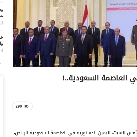
وس
تس
أغس
خل
وا
أغس
ال
ال
ي العاصمة السعودية..!
أغس
ال
لل
أغس
290
“ت
ال
أمس السبت، اليمين الدستورية في العاصمة السعودية الرياض،
تو