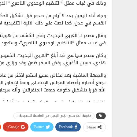
وذلك في غياب ممثل “التنظيم الوحدوي الناصري” الذي
وجاء أداء اليمين بعد 9 أيام من صدور ق
القسم في عدن، كما نصت على ذلك الآلية التنفيذية لا
وقال مصدر لـ”العربي الجديد”، رفض الكشف عن هويته،
في غياب ممثل “التنظيم الوحدوي الناصري”، وستعود 
وكان مصدر سياسي قد أبلغ “العربي الجديد”، الخميس
هادي، حسين الأغبري، رفض السفر ضمن وفد وزاري من ا
والجمعة الماضية بعد مخاض عسير استمر لأكثر من عام،
تجمع أنصاره بأعضاء المجلس الإنتقالي وفقاً لإتفاق الر
الله قرارا بتشكيل حكومة جمعت المتفرقين، وأنه سرعا
فإتفاق الرياض ،الذي تسعى الحكومة الجديدة أخذ شرع
العدوان على اليمن بشقيه السعودي والإماراتي، ولم ي
حكومة الفار هادي تؤدي اليمين في العاصمة السعودية..!
تحالف العدوان في المحافظات الجنوبية والشرقية لليم
Google+
Twitter
Facebook
Share
وإتفاق الرياض، هو نفسه الذي استغلته دول العدوان 
الالاف من الجنود السعوديين إليها، وأنشأت مليشيات