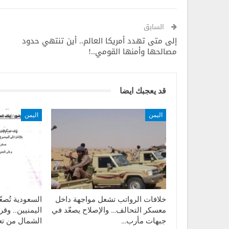
على محافظة المهرة.
السابق
إلا أن الحكومة العتيدة التي أعلن عنها في الرياض خلا
إلى متى تهدد أمريكا العالم.. أين تنتهي حدود
الحكومة الامريكية الجديدة برئاسة جو بايدن، تواجه اليو
مصالحها وأمنها القومي..!
القائم بين دول العدوان، والذي انعكس بشكل واضح عل
وصراع تقاسم الحصص بين اطراف التشكيلة الحكومية، 
الحكومة في عهد بايدن، الإدعاء بأنه لا يوجد اي حرب م
قد يعجبك ايضا
فقط مساعدة الحكومة التي تزعمان بأنها مشروعة.
اليمن
اليمن
المصدر : العالم
خلافات الرواتب تشعل مواجهة داخل
السعودية تُصع
معسكر التحالف… والإصلاح يصعّد في
اليمنيين.. وق
جبهات مأرب…
الشمال من تع