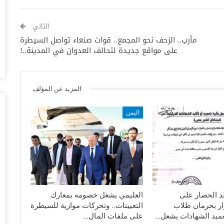
الأ
أغس
التالي
ل الايام الاخيرة من حكومة دونالد ترامب وقبل بدء عمل
مأرب.. الزحف نحو المجمع.. قوات صنعاء تواصل السيطرة
م، العديد من التحديات أبرزها انهيار العملة الوطنية والصراع
“مق
على مواقع جديدة لتحالف العدوان في المدينة..!
تَب
ى أوضاع مرتزقتهما..
أغس
وبحسب الخبراء يحاول تحالف العدوان من خلال تشكيل هذه
ن قبل التحالف ضد اليمنيين وان السعودية والامارات تحاولان
ال
المزيد عن المؤلف
مع
أغس
اليمن
ال
وس
أغس
“ع
ال
ّد الحصار على
العليمي يشغل خصومه بمعارك
أغس
رار بحرمان طلاب
التعيينات.. وتحركات موازية للسيطرة
ميد الشهادات يشعل…
على ملفات المال…