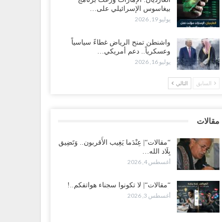
ضرموت“| الانتقالي يناقش تشكيل لجان أهلية بأهم مناطق
بيغاسوس الإسرائيلي على…
نفط.. وتلميحات إماراتية إلى انتقال التصعيد نحو الخيار
يوليو 19, 2026
عسكري..!
طس 1, 2026
واشنطن تمنح الرياض غطاءً سياسياً
وعسكرياً.. دعم أمريكي…
يوليو 16, 2026
 اختفاء وزيرة واستقالة آخر وصراع على السفارات.. أزمة
محاصصة تعصف بحكومة عدن..!
السابق
التالي
طس 1, 2026
ب محاولة انسحابه من مطارح الريان.. المخابرات السعودية
في أبرز مساعدي الحجوري..!
مقالات
طس 1, 2026
“مقالات“| عِنْدَما يَغِيب الأَقربون.. وَتَضِيق
بِلَاد الله…
عز“| بعد أيام من الاستعراضات.. الإصلاح يتوغل في معاقل
أغسطس 4, 2026
رق صالح.. هل بدأت معركة كسر النفوذ في الساحل
غربي..!
طس 1, 2026
“مقالات“| لا تكونوا سجناء هواتفكم..!
أغسطس 3, 2026