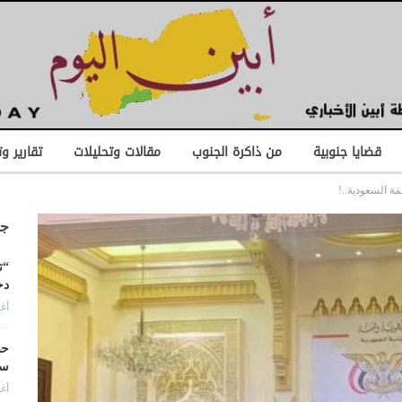
قضايا جنوبية
من ذاكرة الجنوب
مقالات وتحليلات
تقارير و
ة السعودية..!
جد
“ت
دخ
أغس
حض
سع
أغس