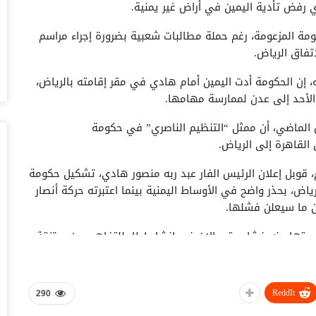
 رفض تأدية اليمين في أراض غير يمنية.
أغس
رار تشكيل الحكومة المزعومة، رغم حملة مطالبات شعبية بضرورة إجراء مراسم
ال
تفاق الرياض.
وبيع 2.5 مليون ب
أغس
 إن الحكومة أدت اليمين أمام هادي في مقر إقامته بالرياض،
الأحد إلى عدن لممارسة مهامها.
مد
با
 الماضي، أن ممثل “التنظيم الناصري” في حكومة
أغس
لقاهرة إلى الرياض.
 قوبل إعلان الرئيس الفار عبد ربه منصور هادي، تشكيل حكومة
“ت
لط
ياض، بحذر واضح في الأوساط اليمنية بينما اعتبرته حركة أنصار
أغس
ن ما سيعلن فشلها.
يتها منه فشل حتى الان في إنشاء إطار للتفاهم بين مرتزقة
“ش
ال
كن حتى اليوم، سوى أداة لشرعنة الوجود الاستعماري، لأطراف
عل
ن.
أغس
ReddIt
290
كأداة للتدخل العسكري في مدينة عدن، حيث نقلت الرياض
 موالية لها في محافظتي عدن وأبين،, وعملت على السيطرة
“ا