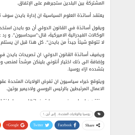
المشتركة بين البلدين ستجبرهم علی الإتفاق.
يعتقد أساتذة العلوم السياسية ان إدارة بايدن سوف تن
ويقول أساتذة في القانون الدولي أن جو بايدن استخدم
الوكالات الفيدرالية الاميركية، قال:”سيحاسبون”. و رد 
لا تتوقع شيئاً جيداً من بايدن”. كل هذا قبل ان يستلم 
ويضيف أساتذة القانون الدولي: ان تصريحات بايدن في ح
وإضافة الی ذلك اختیار أنتوني بلينكن مرشحاً لمنصب وز
بتشدده ازاء روسيا.
ويتوقع خبراء سياسيون ان تفرض الولايات المتحدة عقو
الاعمال المرتبطين بالرئيس الروسي ولاديمير بوتين.
وينتقد دبلوماسيون روس سابقون، اتهام روسيا باختراق 
هذا الاختراق لاتنتمی الی دول خاصة.
روسيا والولايات المتحدة.. إلی أين..!
ويؤكد دبلوماسيون روس سابقون ان روسيا ايضاً تتعر
Google+
Twitter
Facebook
Share
تفشل في تجنب الهجمات.