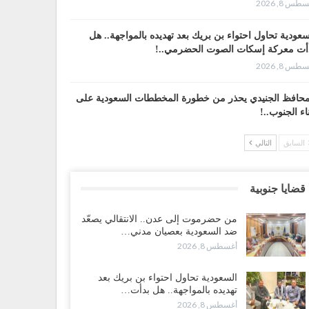
طس 8, 2026
سعودية تحاول احتواء بن بريك بعد تهديده بالمواجهة.. هل
أت معركة إسكات الصوت الحضرمي..!
طس 8, 2026
محافظ الجنيدي يحذر من خطورة المخططات السعودية على
ناء الجنوب..!
طس 8, 2026
السابق
التالي
قرير“| تفوق استخباري يغيّر قواعد الاشتباك.. كيف أحبطت
عاء الهجوم السعودي قبل انطلاقه..!
قضايا جنوبية
طس 7, 2026
من حضرموت إلى عدن.. الانتقالي يصعّد
بوة“| الرياض تستبق نهب نفط ثاني محافظة يمنية بالإطاحة
ضد السعودية بعصيان مدني…
ادة فصائل موالية للإمارات..!
أغسطس 8, 2026
طس 7, 2026
السعودية تحاول احتواء بن بريك بعد
بين“| احتجاجًا على تردي الأوضاع المعيشية.. إضراب يشل
تهديده بالمواجهة.. هل بدأت…
ق الرباط في يافع..!
أغسطس 8, 2026