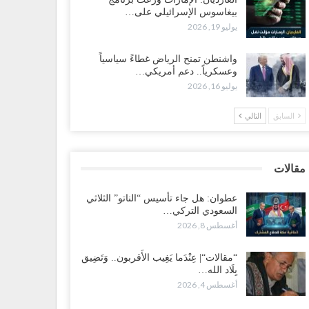
طس 4, 2026
بيغاسوس الإسرائيلي على…
يوليو 19, 2026
الات“| عِنْدَما يَغِيب الأَقربون.. وَتَضِيق بِلَاد الله الوَاسِعَة..
ْقَى صَنْعَاء هِيَ الحِضْنُ الدَّافِئُ…
واشنطن تمنح الرياض غطاءً سياسياً
طس 4, 2026
وعسكرياً.. دعم أمريكي…
يوليو 16, 2026
انتقالي يستكمل ترتيبات حسم حضرموت.. والنقابات تدخل
ركة التصعيد ضد السعودية..!
السابق
التالي
طس 3, 2026
ضالع تدخل خط التصعيد.. إضراب عمالي يعزز نفوذ الانتقالي
مقالات
ط التفاف شعبي حوله..!
طس 3, 2026
عطوان: هل جاء تأسيس “الناتو” الثلاثي
السعودي التركي…
أغسطس 8, 2026
دن“| في تمرد عسكري واسع.. مئات الجنود يهتفون داخل
معسكرات برحيل العليمي..!
طس 3, 2026
“مقالات“| عِنْدَما يَغِيب الأَقربون.. وَتَضِيق
بِلَاد الله…
أغسطس 4, 2026