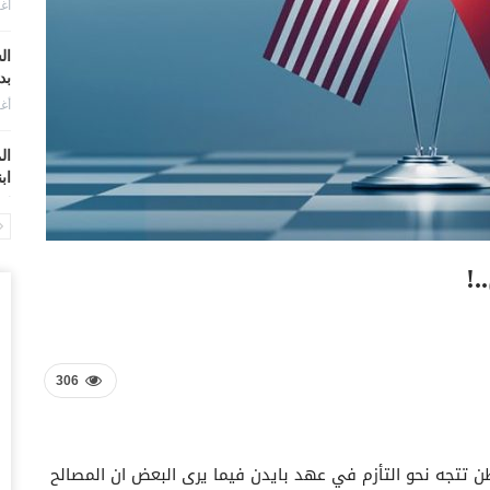
أغس
ال
بد
أغس
ال
اب
أغس
“ت
.!
صن
أغس
“ش
بق
306
أغس
“أ
 تتجه نحو التأزم في عهد بايدن فيما يری البعض ان المصالح
سو