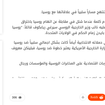
أغس
تهج مساراً سلبياً في علاقاتها مع روسيا.
اخ
صنعاء 2026.. دع
 كلمة عندما سُئل في مقابلة عن اتهام روسيا باختراق
أغس
عليه نائب وزير الخارجية الروسي سيرغي ريابكوف قائلاً: “روسيا
بايدن زمام الحكم في الولايات المتحدة.
“ح
يو
ملاته الانتخابية أيضاً كانت بشكل اجمالي سلبياً ضد روسيا
أغس
ارة الخارجية الأمريكية يعتبر خطوة ضد روسيا، فبلينكن معروف
ال
تم
بات اقتصادية علی المخابرات الروسية والمؤسسات ورجال
أغس
الوكالات الفيدرالية الاميركية معتبرين ان جهات مستقلة وراء
ضر
بش
وم
ض الی هذه الهجمات، وهي تتجنب الاختراق وفي بعض الاحيان
أغس
ReddIt
306
تد