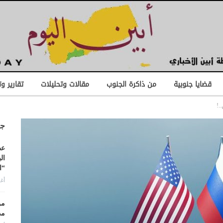
قضايا جنوبية
من ذاكرة الجنوب
مقالات وتحليلات
تقارير و
.!
جد
عط
ال
“ا
أغس
من
مد