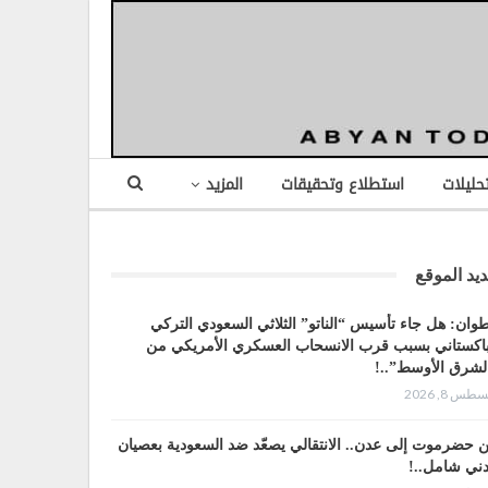
تحليلات
استطلاع وتحقيقات
المزيد
يد الموقع
وان: هل جاء تأسيس “الناتو” الثلاثي السعودي التركي
باكستاني بسبب قرب الانسحاب العسكري الأمريكي من
لشرق الأوسط”..!
طس 8, 2026
 حضرموت إلى عدن.. الانتقالي يصعّد ضد السعودية بعصيان
ني شامل..!