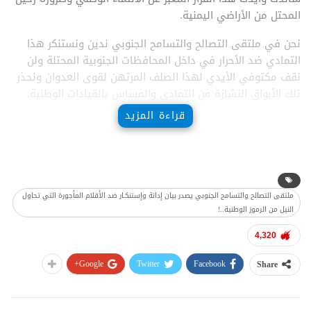
المحتل من الأراضي اليمنية.
نحن في ملتقى التصالح والتسامح الجنوبي ندين ونستنكر هذا
التمادي ضد الأحرار في داخل المحافظات الجنوبية المحتلة ولن
نقف مكتوفي الأيدي لهذا الصلف المرتهن لقوى العدوان ونحذر
تلك الأبواق النشازة من التمادي والمساس بالقيادات الوطنية.
قراءة المزيد
صادر عن ملتقى التصالح والتسامح الجنوبي
01 ديسمبر 2021م
ملتقى التصالح والتسامح الجنوبي يصدر بيان إدانة وإستنكـار ضد الأقلام المأجورة التي تحاول
النيل من الرموز الوطنية..!
4,320
Google+
Twitter
Facebook
Share