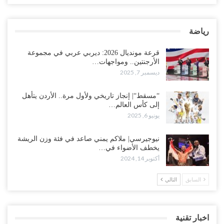
رياضة
قرعة مونديال 2026: ديربي عربي في مجموعة
الأرجنتين.. ومواجهات…
ديسمبر 7, 2025
“مسقط“| إنجاز تاريخي ولأول مرة.. الأردن يتأهل
إلى كأس العالم…
يونيو 6, 2025
نيوجيرسي| ملاكم يمني صاعد في فئة وزن الريشة
يخطف الأضواء في…
أكتوبر 14, 2024
السابق
التالي
اخبار تقنية