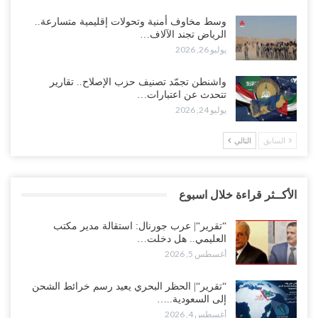
وسط مخاوف أمنية وتحولات إقليمية متسارعة..
الرياض تجند الآلاف…
يوليو 26, 2026
واشنطن تجمّد تصنيف حزب الإصلاح.. تقارير
تتحدث عن اعتبارات…
يوليو 24, 2026
السابق
التالي
الأكــثر قراءة خلال اسبوع
“تقرير“| عرب جورنال: استقالة مدير مكتب
العليمي.. هل دخلت…
أغسطس 5, 2026
“تقرير“| الحظر البحري يعيد رسم خرائط الشحن
إلى السعودية..…
أغسطس 4, 2026