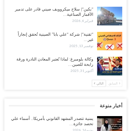
“بكين“| سلاح ميكروويف صيني قادر على تدمير
الأقمار الصناعية…
فبراير 6, 2026
“تقنية“| شركة “علي بابا” الصينية تُحقق إنجازاً
غير…
نوفمبر 13, 2025
وكالة بلومبرغ: لماذا تُعتبر المعادن النادرة ورقة
رابحة للصين…
أكتوبر 31, 2025
السابق
التالي
أخبار منوعة
يمنية تتصدر المشهد القانوني بأمريكا.. أسماء علي
تحصد جائزة…
يونيو 16, 2026