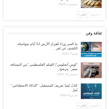
ديسمبر 6, 2024
السابق
التالي
ثقافة وفن
ما السر وراء اهتزاز الأرض لـ9 أيام متواصلة..
الكشف عن لغز…
يونيو 3, 2025
“لوس أنجلوس“| الفيلم الفلسطيني “من المسافة
صفر” يترشح…
ديسمبر 19, 2024
كتابٌ يُعيدُ تعريفَ المستقبل: “الذكاء الاصطناعي“
يُنيرُ…
مارس 4, 2024
السابق
التالي