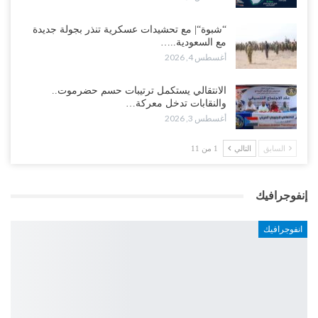
“شبوة“| مع تحشيدات عسكرية تنذر بجولة جديدة
مع السعودية..…
أغسطس 4, 2026
الانتقالي يستكمل ترتيبات حسم حضرموت..
والنقابات تدخل معركة…
أغسطس 3, 2026
السابق
التالي
1 من 11
إنفوجرافيك
انفوجرافيك