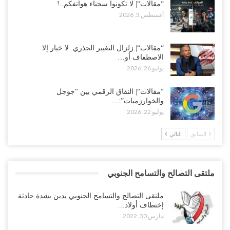
“مقالات“| لا تكونوا سجناء هواتفكم..!
أغسطس 3, 2026
“مقالات“| زلزال التغيير الجذري: لا خيار إلا
الاصطفاف أو…
يوليو 26, 2026
“مقالات“| النفاق الرقمي بين “جوجل
والخوارزميات”:…
يوليو 22, 2026
السابق
التالي
ملتقى التصالح والتسامح الجنوبي
ملتقى التصالح والتسامح الجنوبي يدين بشدة حادثة
إختطاف أولاد…
مارس 30, 2022