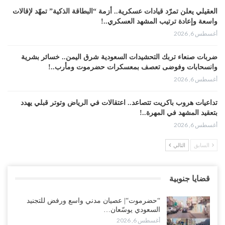
العقيلي يعلن تمرّد قيادات عسكرية.. أزمة “البطاقة الذكية” تمهّد لإقالات
واسعة وإعادة ترتيب المشهد العسكري..!
أغسطس 6, 2026
ضربات صنعاء تربك التحشيدات السعودية شرق اليمن.. خسائر بشرية
وانسحابات وفوضى تعصف بمعسكرات حضرموت ومأرب..!
أغسطس 6, 2026
تداعيات هروب باكريت تتصاعد.. اعتقالات في الرياض وتوتر قبلي يهدد
بتعقيد المشهد في المهرة..!
أغسطس 6, 2026
السابق
التالي
“حضرموت“| في تصعيد غير مسبوق.. انتشار فصيل “مكافحة الإرهاب”
في أحياء المكلا بالتزامن مع العصيان المدني..!
أغسطس 6, 2026
قضايا جنوبية
“حضرموت“| الانتقالي يرفع التصعيد بالعصيان المدني.. ورسالة تحدٍ
“حضرموت“| عصيان مدني واسع ورفض للتجنيد
للسعودية بشأن النفط..!
السعودي يوسّعان…
أغسطس 6, 2026
أغسطس 6, 2026