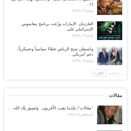
13…
“حضرموت“| بعد اقتحام منزل شيخ بارز.. قبائل الصحراء اليمنية تبدأ
يوليو 23, 2026
احتشاداً على الحدود السعودية..!
أغسطس 2, 2026
الغارديان: الإمارات وزّعت برنامج بيغاسوس
الإسرائيلي على…
وسط غضبٍ جنوباً.. دعوات لإغلاق مطرح فدغم مع تحوله من معسكر
يوليو 19, 2026
للتجنيد إلى ساحة لتصفية قادة التحالف..!
أغسطس 2, 2026
واشنطن تمنح الرياض غطاءً سياسياً وعسكرياً..
دعم أمريكي…
“تعز“| مع اقتراب إعادة الهيكلة السعودية.. سباق بين طارق والإصلاح
يوليو 16, 2026
لإشعال حرب..!
أغسطس 2, 2026
السابق
التالي
“حضرموت“| تغييرات سعودية بصفوف قيادة “درع الوطن” المتمركز
بالعبر.. هل بدأت الرياض إعادة هيكلة فصائلها بعد…
مقالات
أغسطس 2, 2026
“مقالات“| عِنْدَما يَغِيب الأَقربون.. وَتَضِيق بِلَاد الله…
أغسطس 4, 2026