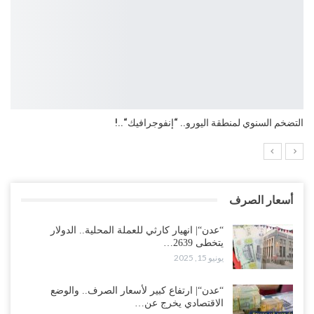
التضخم السنوي لمنطقة اليورو.. “إنفوجرافيك“..!
أسعار الصرف
“عدن“| انهيار كارثي للعملة المحلية.. الدولار
يتخطى 2639…
يونيو 15, 2025
“عدن“| ارتفاع كبير لأسعار الصرف.. والوضع
الاقتصادي يخرج عن…