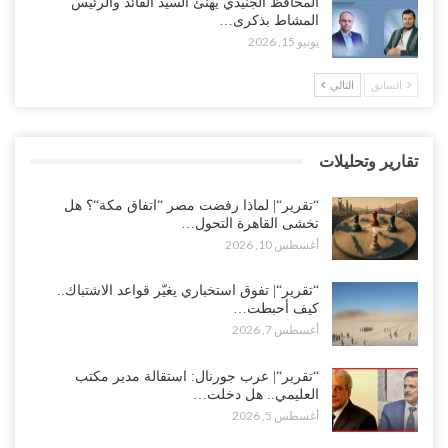
المحافظ الجنيدي يهنئ السيد القائد والرئيس
أغسطس 8, 2026
المشاط بذكرى…
يونيو 15, 2026
السعودية تحاول احتواء بن بريك بعد تهديده بالمواجهة.. هل بدأت معركة
إسكات الصوت الحضرمي..!
السابق
التالي
أغسطس 8, 2026
المحافظ الجنيدي يحذر من خطورة المخططات السعودية على ابناء
تقارير وتحليلات
الجنوب..!
أغسطس 8, 2026
“تقرير“| لماذا رفضت مصر “اتفاق مكة“؟ هل
تخشى القاهرة التحول…
أغسطس 10, 2026
“تقرير“| تفوق استخباري يغيّر قواعد الاشتباك.. كيف أحبطت صنعاء
الهجوم السعودي قبل انطلاقه..!
أغسطس 7, 2026
“تقرير“| تفوق استخباري يغيّر قواعد الاشتباك..
كيف أحبطت…
أغسطس 7, 2026
“شبوة“| الرياض تستبق نهب نفط ثاني محافظة يمنية بالإطاحة بقادة
فصائل موالية للإمارات..!
“تقرير“| عرب جورنال: استقالة مدير مكتب
أغسطس 7, 2026
العليمي.. هل دخلت…
أغسطس 5, 2026
“أبين“| احتجاجًا على تردي الأوضاع المعيشية.. إضراب يشل سوق الرباط
في يافع..!