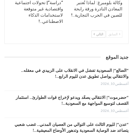
أرقام ضخمة في الربع المقبل، لكن
وكالة بلومبرغ: لماذا تُعتبر
“دراسة“| تحولات اجتماعية
المعادن النادرة ورقة رابحة
واقتصادية غير متوقعة
هناك دلائل على انتهاء فترة النمو
للصين في الحرب التجارية..!
لاستخدامات الذكاء
الهائل والسريع.
الاصطناعي..!
السابق
التالي
وتحذر الشركة مرة أخرى من خسائر
أعلى من المعتاد للعملاء قبل نهاية
العام، ويبدو أن نمو إيراداتها قد استقر
جديد الموقع
بالرغم من ارتفاعه بشكل ملحوظ.
“الضالع“| السعودية تفشل في الانقلاب على الزبيدي في معقله..
والانتقالي يواصل تطويق عدن لليوم الرابع..!
ويأتي الاختبار الأكبر على الطريق، حيث
أغسطس 10, 2026
قد تضطر Zoom إلى التعامل مع
“حضرموت“| الانتقالي يصعّد ويدعو لإخراج قوات الطوارئ.. استثمار
العودة إلى العمل الشخصي الذي قد
القصف لتوسيع المواجهة مع السعودية..!
يؤثر في اعتماد عملائها على مؤتمرات
أغسطس 10, 2026
الفيديو.
“عدن“| لليوم الثالث على التوالي من العصيان المدني.. غضب شعبي
يتصاعد ضد الوصاية السعودية وتدهور الأوضاع المعيشية..!