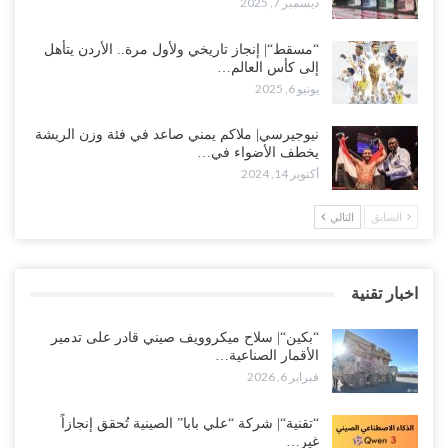
ديسمبر 7, 2025
“مسقط“| إنجاز تاريخي ولأول مرة.. الأردن يتأهل
إلى كأس العالم…
يونيو 6, 2025
نيوجيرسي| ملاكم يمني صاعد في فئة وزن الريشة
يخطف الأضواء في…
أكتوبر 14, 2024
السابق
التالي
اخبار تقنية
“بكين“| سلاح ميكروويف صيني قادر على تدمير
الأقمار الصناعية…
فبراير 6, 2026
“تقنية“| شركة “علي بابا” الصينية تُحقق إنجازاً
غير…