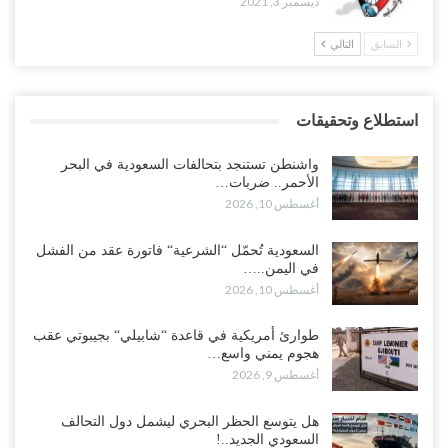
ديسمبر 3, 2021
السابق
التالي
استطلاع وتحقيقات
واشنطن تستنجد بتحالفات السعودية في البحر
الأحمر.. ضربات…
أغسطس 10, 2026
السعودية تُحمّل “الشرعية“ فاتورة عقد من الفشل
في اليمن..…
أغسطس 10, 2026
طوارئ أمريكية في قاعدة “شابيلي“ بجيبوتي عقب
هجوم يمني واسع…
أغسطس 9, 2026
هل يتوسع الحظر البحري ليشمل دول التحالف
السعودي الجديد..!