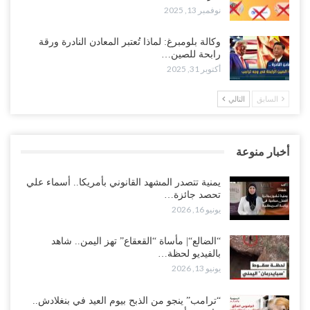
نوفمبر 13, 2025
وكالة بلومبرغ: لماذا تُعتبر المعادن النادرة ورقة
رابحة للصين…
أكتوبر 31, 2025
السابق
التالي
أخبار منوعة
يمنية تتصدر المشهد القانوني بأمريكا.. أسماء علي
تحصد جائزة…
يونيو 16, 2026
“الضالع“| مأساة “القعقاع” تهز اليمن.. شاهد
بالفيديو لحظة…
يونيو 13, 2026
“ترامب” ينجو من الذبح بيوم العيد في بنغلادش..