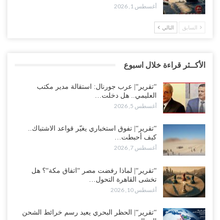
أغسطس 1, 2026
السابق
التالي
الأكــثر قراءة خلال اسبوع
“تقرير“| عرب جورنال: استقالة مدير مكتب
العليمي.. هل دخلت…
أغسطس 5, 2026
“تقرير“| تفوق استخباري يغيّر قواعد الاشتباك..
كيف أحبطت…
أغسطس 7, 2026
“تقرير“| لماذا رفضت مصر “اتفاق مكة“؟ هل
تخشى القاهرة التحول…
أغسطس 10, 2026
“تقرير“| الحظر البحري يعيد رسم خرائط الشحن