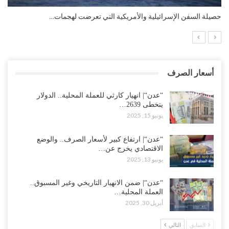
التضخم السنوي لمنطقة اليورو.. “إنفوجرافيك“..!
أسعار الصرف
“عدن“| انهيار كارثي للعملة المحلية.. الدولار
يتخطى 2639…
يونيو 15, 2025
“عدن“| ارتفاع كبير لأسعار الصرف.. والوضع
الاقتصادي يخرج عن…
يونيو 13, 2025
“عدن“| ضمن الانهيار التاريخي وغير المسبوق..
العملة المحلية…
أبريل 30, 2025
السابق
التالي