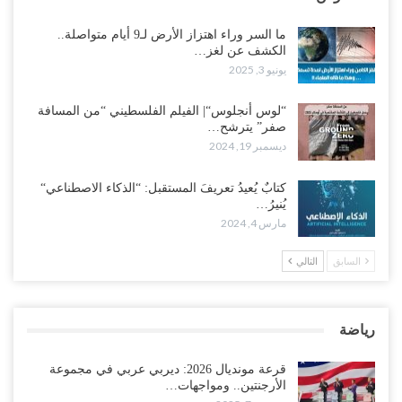
ما السر وراء اهتزاز الأرض لـ9 أيام متواصلة..
الكشف عن لغز…
يونيو 3, 2025
“لوس أنجلوس“| الفيلم الفلسطيني “من المسافة
صفر” يترشح…
ديسمبر 19, 2024
كتابٌ يُعيدُ تعريفَ المستقبل: “الذكاء الاصطناعي“
يُنيرُ…
مارس 4, 2024
السابق
التالي
رياضة
قرعة مونديال 2026: ديربي عربي في مجموعة
الأرجنتين.. ومواجهات…