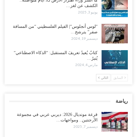
ما السر وراء اهتزاز الأرض لـ9 أيام متواصلة..
الكشف عن لغز…
يونيو 3, 2025
“لوس أنجلوس“| الفيلم الفلسطيني “من المسافة
صفر” يترشح…
ديسمبر 19, 2024
كتابٌ يُعيدُ تعريفَ المستقبل: “الذكاء الاصطناعي“
يُنيرُ…
مارس 4, 2024
السابق
التالي
رياضة
قرعة مونديال 2026: ديربي عربي في مجموعة
الأرجنتين.. ومواجهات…
ديسمبر 7, 2025