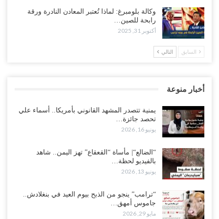
وكالة بلومبرغ: لماذا تُعتبر المعادن النادرة ورقة
رابحة للصين…
أكتوبر 31, 2025
السابق
التالي
أخبار منوعة
يمنية تتصدر المشهد القانوني بأمريكا.. أسماء علي
تحصد جائزة…
يونيو 16, 2026
“الضالع“| مأساة “القعقاع” تهز اليمن.. شاهد
بالفيديو لحظة…
يونيو 13, 2026
“ترامب” ينجو من الذبح بيوم العيد في بنغلادش..
جاموس أمهق…
مايو 29, 2026