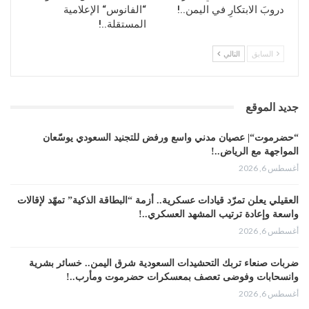
دروبَ الابتكارِ في اليمن..!
“الفانوس“ الإعلامية
المستقلة..!
السابق
التالي
جديد الموقع
“حضرموت“| عصيان مدني واسع ورفض للتجنيد السعودي يوسّعان
المواجهة مع الرياض..!
أغسطس 6, 2026
العقيلي يعلن تمرّد قيادات عسكرية.. أزمة “البطاقة الذكية” تمهّد لإقالات
واسعة وإعادة ترتيب المشهد العسكري..!
أغسطس 6, 2026
ضربات صنعاء تربك التحشيدات السعودية شرق اليمن.. خسائر بشرية
وانسحابات وفوضى تعصف بمعسكرات حضرموت ومأرب..!
أغسطس 6, 2026