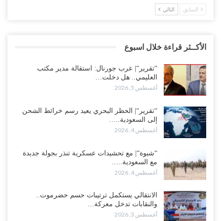
السابق
التالي
الأكــثر قراءة خلال اسبوع
“تقرير“| عرب جورنال: استقالة مدير مكتب
العليمي.. هل دخلت…
أغسطس 5, 2026
“تقرير“| الحظر البحري يعيد رسم خرائط الشحن
إلى السعودية..…
أغسطس 4, 2026
“شبوة“| مع تحشيدات عسكرية تنذر بجولة جديدة
مع السعودية..…
أغسطس 4, 2026
الانتقالي يستكمل ترتيبات حسم حضرموت..
والنقابات تدخل معركة…
أغسطس 3, 2026