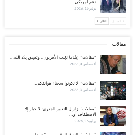
دعم أمريكي…
“تعز“| مع اقتراب إعادة الهيكلة السعودية.. سباق بين طارق والإصلاح
يوليو 16, 2026
لإشعال حرب..!
أغسطس 2, 2026
السابق
التالي
“حضرموت“| تغييرات سعودية بصفوف قيادة “درع الوطن” المتمركز
بالعبر.. هل بدأت الرياض إعادة هيكلة فصائلها بعد…
مقالات
أغسطس 2, 2026
“مقالات“| عِنْدَما يَغِيب الأَقربون.. وَتَضِيق بِلَاد الله…
أغسطس 4, 2026
“مقالات“| لا تكونوا سجناء هواتفكم..!
أغسطس 3, 2026
“مقالات“| زلزال التغيير الجذري: لا خيار إلا
الاصطفاف أو…
يوليو 26, 2026
“مقالات“| النفاق الرقمي بين “جوجل