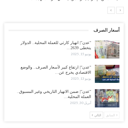
أسعار الصرف
“عدن“| انهيار كارثي للعملة المحلية.. الدولار
يتخطى 2639…
يونيو 15, 2025
“عدن“| ارتفاع كبير لأسعار الصرف.. والوضع
الاقتصادي يخرج عن…
يونيو 13, 2025
“عدن“| ضمن الانهيار التاريخي وغير المسبوق..
العملة المحلية…
أبريل 30, 2025
السابق
التالي