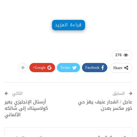
قراءة المزيد
وكان خليل أحد الفنانين الذين نعوا المخرج حاتم
علي وكتب إليه، يخاطبه بـ “أستاذي”:
276
Google+
Twitter
Facebook
Share
السابق
التالي
ومن المقرر ان يشيع جثمانه بعد ظهر الجمعة
عاجل / انفجار عنيف يهز حي
أرسنال الإنجليزي يعير
حيث يوارى في الثرى في مقبرة باب الصغير في
خور مكسر بعدن.
كولاسيناك إلى شالكه
الألماني
دمشق.
المصدر: RT