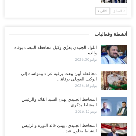
السابق
التالي
العليمي يواجه اتهامات بصفقة نفط سرية مع شركة أمريكية.. وبيع 2.5
مليون برميل يشعل غضب حضرموت..!
أغسطس 4, 2026
أنشطة وفعاليات
مدير مكتب العليمي يقدم استقالته.. والخلافات تعصف بالرئاسي وصراع
محتدم على خليفته..!
اللواء الجنيدي يعزّي وكيل محافظة الببضاء بوفاة
أغسطس 4, 2026
والده
يوليو 30, 2026
“تعز“| وسط إعادة رسم النفوذ السعودي.. الإصلاح يجدد اتهامه لطارق
بالتهريب وعينه على المحافظ..!
محافظة أبين يبعث برقية عزاء ومواساة إلى
الوكيل العوذلي بوفاة…
أغسطس 4, 2026
يوليو 16, 2026
“شبوة“| مع تحشيدات عسكرية تنذر بجولة جديدة مع السعودية.. الإمارات
المحافظ الجنيدي يهنئ السيد القائد والرئيس
تعيد تحشيد قواتها في أهم سواحل اليمن على البحر…
المشاط بذكرى…
أغسطس 4, 2026
يونيو 15, 2026
“الضالع“| حملة اجتثاث سعودية لأذرع الزبيدي من معقله الأبرز..!
المحافظ الجنيدي، يهنئ قائد الثورة والرئيس
أغسطس 4, 2026
النشاط بحلول عيد…