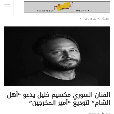
Home
ثقافة وفن
الفنان السوري مكسيم خليل يدعو “أهل
الشام” لتوديع “أمير المخرجين”
On
يناير 1, 2021