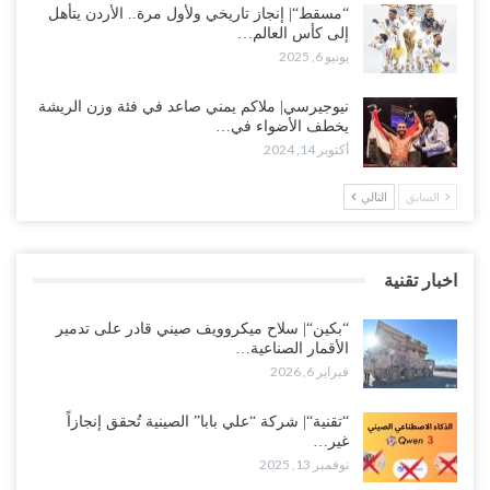
“مسقط“| إنجاز تاريخي ولأول مرة.. الأردن يتأهل
إلى كأس العالم…
يونيو 6, 2025
نيوجيرسي| ملاكم يمني صاعد في فئة وزن الريشة
يخطف الأضواء في…
أكتوبر 14, 2024
السابق
التالي
اخبار تقنية
“بكين“| سلاح ميكروويف صيني قادر على تدمير
الأقمار الصناعية…
فبراير 6, 2026
“تقنية“| شركة “علي بابا” الصينية تُحقق إنجازاً
غير…
نوفمبر 13, 2025