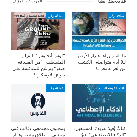
قد يعجبك ايضا
المزيد عن المؤلف
ثقافة وفن
ثقافة وفن
ما السر وراء اهتزاز الأرض
“لوس أنجلوس“| الفيلم
لـ9 أيام متواصلة.. الكشف
الفلسطيني “من المسافة
عن لغز غامض..!
صفر” يترشح للمنافسة على
جوائز الأوسكار..!
انشطة وفعاليات
ثقافة وفن
كتابٌ يُعيدُ تعريفَ المستقبل:
بمحتوى مجتمعي وقالب فني
“الذكاء الاصطناعي“ يُنيرُ
مختلف.. انطلاق منصة وقناة