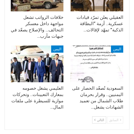
العقيلي يعلن تمرّد قيادات
خلافات الرواتب تشعل
عسكرية.. أزمة “البطاقة
مواجهة داخل معسكر
الذكية” تمهّد لإقالات…
التحالف… والإصلاح يصعّد في
جبهات مأرب…
اليمن
اليمن
السعودية تُصعّد الحصار على
العليمي يشغل خصومه
اليمنيين.. وقرار بحرمان
بمعارك التعيينات.. وتحركات
طلاب الشمال من تعميد
موازية للسيطرة على ملفات
الشهادات يشعل…
المال…
السابق
التالي