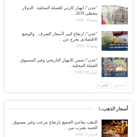
“عدن“| انهيار كارثي للعملة المحلية.. الدولار
يتخطى 2639…
يونيو 15, 2025
“عدن“| ارتفاع كبير لأسعار الصرف.. والوضع
الاقتصادي يخرج عن…
يونيو 13, 2025
“عدن“| ضمن الانهيار التاريخي وغير المسبوق..
العملة المحلية…
أبريل 30, 2025
السابق
التالي
أسعار الذهب..!
الذهب يفاجئ الجميع بارتفاع مرعب وغير مسبوق..
الجنيه يقترب من…
فبراير 3, 2025