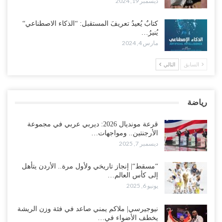
ديسمبر 19, 2024
كتابٌ يُعيدُ تعريفَ المستقبل: “الذكاء الاصطناعي“
يُنيرُ…
مارس 4, 2024
السابق
التالي
رياضة
قرعة مونديال 2026: ديربي عربي في مجموعة
الأرجنتين.. ومواجهات…
ديسمبر 7, 2025
“مسقط“| إنجاز تاريخي ولأول مرة.. الأردن يتأهل
إلى كأس العالم…
يونيو 6, 2025
نيوجيرسي| ملاكم يمني صاعد في فئة وزن الريشة
يخطف الأضواء في…