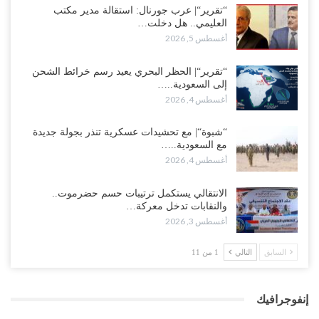
“تقرير“| عرب جورنال: استقالة مدير مكتب
العليمي.. هل دخلت…
أغسطس 5, 2026
“تقرير“| الحظر البحري يعيد رسم خرائط الشحن
إلى السعودية..…
أغسطس 4, 2026
“شبوة“| مع تحشيدات عسكرية تنذر بجولة جديدة
مع السعودية..…
أغسطس 4, 2026
الانتقالي يستكمل ترتيبات حسم حضرموت..
والنقابات تدخل معركة…
أغسطس 3, 2026
السابق
التالي
1 من 11
إنفوجرافيك