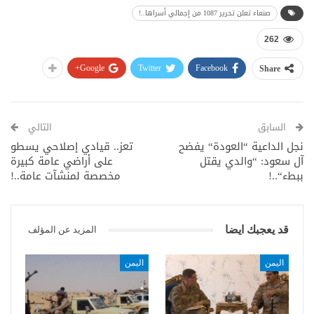
صنعاء تعلن تحرير 1087 من إجمالي أسراها..!
262
Google+
Twitter
Facebook
Share
السابق
التالي
نجل الداعية “العودة“ يفضح
تعز.. قيادي إصلاحي يسطو
آل سعود: “والدي يقتل
على أراضي عامة كبيرة
ببطء“..!
مخصصة لمنشآت عامة..!
قد يعجبك ايضا
المزيد عن المؤلف
اليمن
اليمن