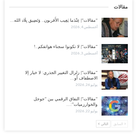
بالعبر.. هل بدأت الرياض إعادة هيكلة فصائلها بعد…
مقالات
أغسطس 2, 2026
“مقالات“| عِنْدَما يَغِيب الأَقربون.. وَتَضِيق بِلَاد الله…
أغسطس 4, 2026
“مقالات“| لا تكونوا سجناء هواتفكم..!
أغسطس 3, 2026
“مقالات“| زلزال التغيير الجذري: لا خيار إلا
الاصطفاف أو…
يوليو 26, 2026
“مقالات“| النفاق الرقمي بين “جوجل
والخوارزميات”:…
يوليو 22, 2026
السابق
التالي