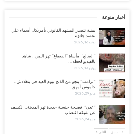
أخبار منوعة
يمنية تتصدر المشهد القانوني بأمريكا.. أسماء علي
تحصد جائزة…
يونيو 16, 2026
“الضالع“| مأساة “القعقاع” تهز اليمن.. شاهد
بالفيديو لحظة…
يونيو 13, 2026
“ترامب” ينجو من الذبح بيوم العيد في بنغلادش..
جاموس أمهق…
مايو 29, 2026
“عدن“| فضيحة جنسية جديدة تهز المدينة.. الكشف
عن شبكة اغتصاب…
مايو 24, 2026
السابق
التالي