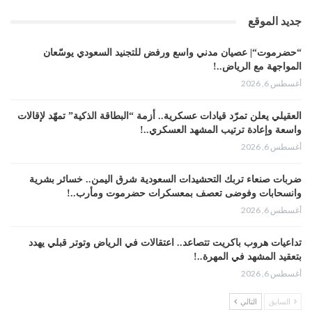
جديد الموقع
“حضرموت“| عصيان مدني واسع ورفض للتجنيد السعودي يوسّعان
المواجهة مع الرياض..!
أغسطس 6, 2026
العقيلي يعلن تمرّد قيادات عسكرية.. أزمة “البطاقة الذكية” تمهّد لإقالات
واسعة وإعادة ترتيب المشهد العسكري..!
أغسطس 6, 2026
ضربات صنعاء تربك التحشيدات السعودية شرق اليمن.. خسائر بشرية
وانسحابات وفوضى تعصف بمعسكرات حضرموت ومأرب..!
أغسطس 6, 2026
تداعيات هروب باكريت تتصاعد.. اعتقالات في الرياض وتوتر قبلي يهدد
بتعقيد المشهد في المهرة..!
أغسطس 6, 2026
السابق
التالي
“حضرموت“| في تصعيد غير مسبوق.. انتشار فصيل “مكافحة الإرهاب”