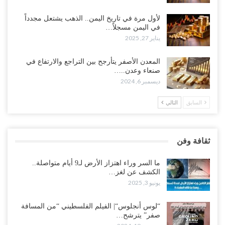
لأول مرة في تاريخ اليمن.. الذهب يشتعل مجدداً
في اليمن مسجلاً…
يناير 27, 2025
المعدن الأصفر يتأرجح بين التراجع والارتفاع في
صنعاء وعدن..…
ديسمبر 6, 2024
السابق
التالي
ثقافة وفن
ما السر وراء اهتزاز الأرض لـ9 أيام متواصلة..
الكشف عن لغز…
يونيو 3, 2025
“لوس أنجلوس“| الفيلم الفلسطيني “من المسافة
صفر” يترشح…