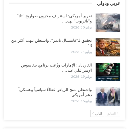
عربي ودولي
الانهيار الخدمي..!
أغسطس 3, 2026
تقرير أمريكي: استنزاف مخزون صواريخ “ثاد”
و”باتريوت” يهدد…
“مقالات“| لا تكونوا سجناء هواتفكم..!
يوليو 30, 2026
أغسطس 3, 2026
تحقيق لـ”فايننشال تايمز”: واشنطن تنهب أكثر من
13…
“حضرموت“| بعد اقتحام منزل شيخ بارز.. قبائل الصحراء اليمنية تبدأ
يوليو 23, 2026
احتشاداً على الحدود السعودية..!
أغسطس 2, 2026
الغارديان: الإمارات وزّعت برنامج بيغاسوس
الإسرائيلي على…
وسط غضبٍ جنوباً.. دعوات لإغلاق مطرح فدغم مع تحوله من معسكر
يوليو 19, 2026
للتجنيد إلى ساحة لتصفية قادة التحالف..!
أغسطس 2, 2026
واشنطن تمنح الرياض غطاءً سياسياً وعسكرياً..
دعم أمريكي…
“تعز“| مع اقتراب إعادة الهيكلة السعودية.. سباق بين طارق والإصلاح
يوليو 16, 2026
لإشعال حرب..!
أغسطس 2, 2026
السابق
التالي
“حضرموت“| تغييرات سعودية بصفوف قيادة “درع الوطن” المتمركز