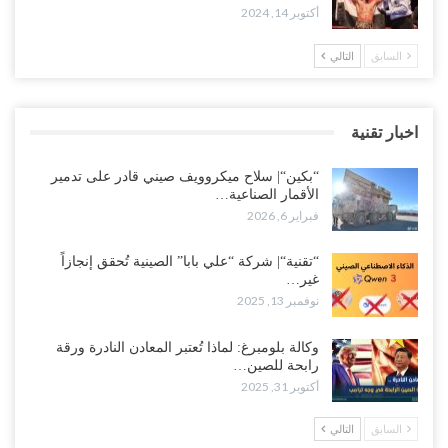
أكتوبر 14, 2024
السابق
التالي
اخبار تقنية
“بكين“| سلاح ميكروويف صيني قادر على تدمير
الأقمار الصناعية…
فبراير 6, 2026
“تقنية“| شركة “علي بابا” الصينية تُحقق إنجازاً
غير…
نوفمبر 13, 2025
وكالة بلومبرغ: لماذا تُعتبر المعادن النادرة ورقة
رابحة للصين…
أكتوبر 31, 2025
السابق
التالي