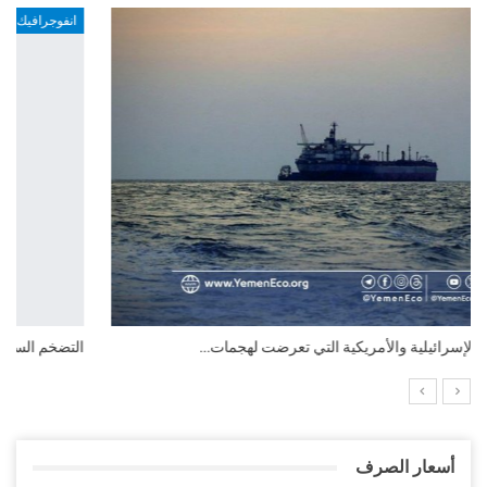
انفوجرافيك
التضخم السنوي لمنطقة اليورو.. “إنفوجرافيك“..!
أسعار الصرف