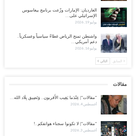
أغسطس 2, 2026
الغارديان: الإمارات وزّعت برنامج بيغاسوس
الإسرائيلي على…
اغتيالات العبر تُشعل حضرموت.. من يقود حرب التصفية الصامتة داخل
يوليو 19, 2026
معسكر التحالف..!
أغسطس 2, 2026
واشنطن تمنح الرياض غطاءً سياسياً وعسكرياً..
دعم أمريكي…
“تعز“| غضب شعبي يشلّ الخط الساحلي المخا- عدن.. هل بدأت المناطق
يوليو 16, 2026
الاستراتيجية بالانفجار من الداخل..!
أغسطس 2, 2026
السابق
التالي
“حضرموت“| الانتقالي يناقش تشكيل لجان أهلية بأهم مناطق النفط..
وتلميحات إماراتية إلى انتقال التصعيد نحو الخيار العسكري..!
مقالات
أغسطس 1, 2026
“مقالات“| عِنْدَما يَغِيب الأَقربون.. وَتَضِيق بِلَاد الله…
أغسطس 4, 2026
“مقالات“| لا تكونوا سجناء هواتفكم..!
أغسطس 3, 2026