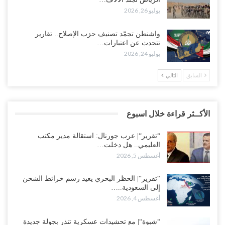
يوليو 26, 2026
واشنطن تجمّد تصنيف حزب الإصلاح.. تقارير
تتحدث عن اعتبارات…
يوليو 24, 2026
السابق
التالي
الأكــثر قراءة خلال اسبوع
“تقرير“| عرب جورنال: استقالة مدير مكتب
العليمي.. هل دخلت…
أغسطس 5, 2026
“تقرير“| الحظر البحري يعيد رسم خرائط الشحن
إلى السعودية..…
أغسطس 4, 2026
“شبوة“| مع تحشيدات عسكرية تنذر بجولة جديدة