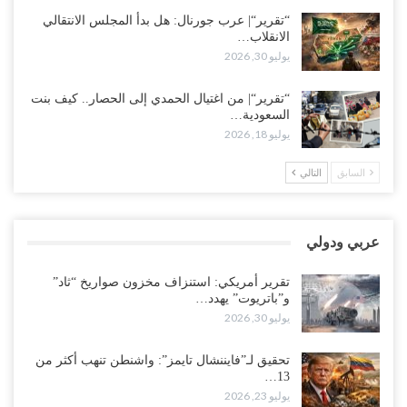
الانهيار الخدمي..!
“تقرير“| عرب جورنال: هل بدأ المجلس الانتقالي
أغسطس 3, 2026
الانقلاب…
يوليو 30, 2026
“مقالات“| لا تكونوا سجناء هواتفكم..!
أغسطس 3, 2026
“تقرير“| من اغتيال الحمدي إلى الحصار.. كيف بنت
السعودية…
“حضرموت“| بعد اقتحام منزل شيخ بارز.. قبائل الصحراء اليمنية تبدأ
يوليو 18, 2026
احتشاداً على الحدود السعودية..!
أغسطس 2, 2026
السابق
التالي
وسط غضبٍ جنوباً.. دعوات لإغلاق مطرح فدغم مع تحوله من معسكر
للتجنيد إلى ساحة لتصفية قادة التحالف..!
عربي ودولي
أغسطس 2, 2026
تقرير أمريكي: استنزاف مخزون صواريخ “ثاد”
“تعز“| مع اقتراب إعادة الهيكلة السعودية.. سباق بين طارق والإصلاح
و”باتريوت” يهدد…
لإشعال حرب..!
يوليو 30, 2026
أغسطس 2, 2026
تحقيق لـ”فايننشال تايمز”: واشنطن تنهب أكثر من
13…
“حضرموت“| تغييرات سعودية بصفوف قيادة “درع الوطن” المتمركز
يوليو 23, 2026
بالعبر.. هل بدأت الرياض إعادة هيكلة فصائلها بعد…