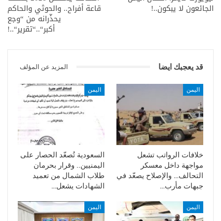
الجائعون لا يبكون..!
قاعة أفراح.. والحوثي والحاكم
يحذّرانه من “وجع
أكبر“..“تقرير“..!
قد يعجبك ايضا
المزيد عن المؤلف
اليمن
اليمن
خلافات الرواتب تشعل
السعودية تُصعّد الحصار على
مواجهة داخل معسكر
اليمنيين.. وقرار بحرمان
التحالف… والإصلاح يصعّد في
طلاب الشمال من تعميد
جبهات مأرب…
الشهادات يشعل…
اليمن
اليمن