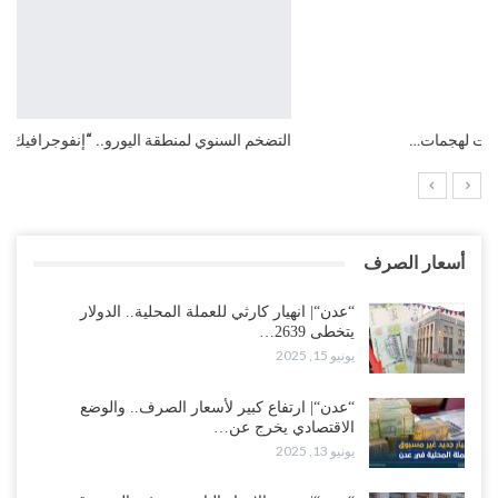
التضخم السنوي لمنطقة اليورو.. “إنفوجرافيك“..!
أسعار الصرف
“عدن“| انهيار كارثي للعملة المحلية.. الدولار
يتخطى 2639…
يونيو 15, 2025
“عدن“| ارتفاع كبير لأسعار الصرف.. والوضع
الاقتصادي يخرج عن…
يونيو 13, 2025