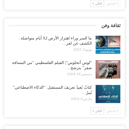
السابق
التالي
ثقافة وفن
ما السر وراء اهتزاز الأرض لـ9 أيام متواصلة..
الكشف عن لغز…
يونيو 3, 2025
“لوس أنجلوس“| الفيلم الفلسطيني “من المسافة
صفر” يترشح…
ديسمبر 19, 2024
كتابٌ يُعيدُ تعريفَ المستقبل: “الذكاء الاصطناعي“
يُنيرُ…
مارس 4, 2024
السابق
التالي