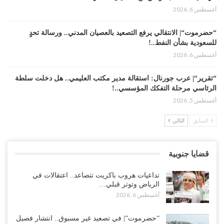
أغسطس 6, 2026
“حضرموت“| الانتقالي يرفع التصعيد بالعصيان المدني.. ورسالة تحدٍ
للسعودية بشأن النفط..!
أغسطس 6, 2026
“تقرير“| عرب جورنال: استقالة مدير مكتب العليمي.. هل دخلت سلطة
الرئاسي مرحلة التفكك المؤسسي..!
أغسطس 5, 2026
السابق
التالي
حضرموت على حافة الانفجار.. اشتباكات قبلية مع فصائل سعودية
وتعزيزات عسكرية لحماية ترتيبات تصدير النفط..!
أغسطس 5, 2026
قضايا جنوبية
وسط معركة سعودية لإسقاط آخر معاقل الزبيدي.. القبائل تستنفر و”درع
تداعيات هروب باكريت تتصاعد.. اعتقالات في
الوطن” تبدأ الانتشار..!
الرياض وتوتر قبلي…
أغسطس 5, 2026
أغسطس 6, 2026
خلافات الرواتب تشعل مواجهة داخل معسكر التحالف… والإصلاح يصعّد
“حضرموت“| في تصعيد غير مسبوق.. انتشار فصيل