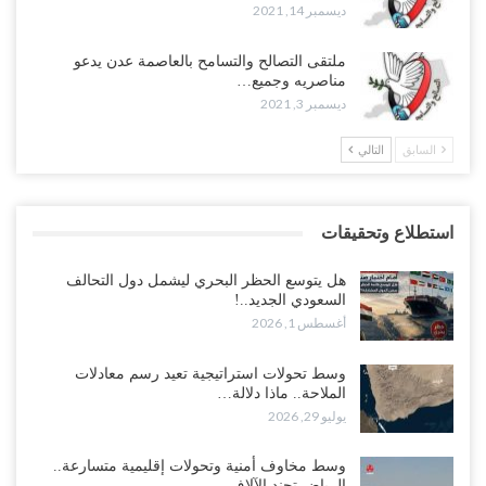
ديسمبر 14, 2021
ملتقى التصالح والتسامح بالعاصمة عدن يدعو
مناصريه وجميع…
ديسمبر 3, 2021
السابق
التالي
استطلاع وتحقيقات
هل يتوسع الحظر البحري ليشمل دول التحالف
السعودي الجديد..!
أغسطس 1, 2026
وسط تحولات استراتيجية تعيد رسم معادلات
الملاحة.. ماذا دلالة…
يوليو 29, 2026
وسط مخاوف أمنية وتحولات إقليمية متسارعة..
الرياض تجند الآلاف…