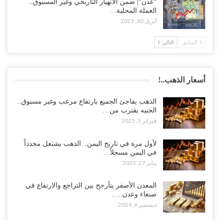
“عدن“| ضمن الانهيار التاريخي وغير المسبوق..
العملة المحلية…
أبريل 30, 2025
السابق
التالي
أسعار الذهب..!
الذهب يفاجئ الجميع بارتفاع مرعب وغير مسبوق..
الجنيه يقترب من…
فبراير 3, 2025
لأول مرة في تاريخ اليمن.. الذهب يشتعل مجدداً
في اليمن مسجلاً…
يناير 27, 2025
المعدن الأصفر يتأرجح بين التراجع والارتفاع في
صنعاء وعدن..…
ديسمبر 6, 2024