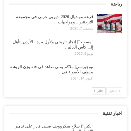
رياضة
قرعة مونديال 2026: ديربي عربي في مجموعة
الأرجنتين.. ومواجهات…
ديسمبر 7, 2025
“مسقط“| إنجاز تاريخي ولأول مرة.. الأردن يتأهل
إلى كأس العالم…
يونيو 6, 2025
نيوجيرسي| ملاكم يمني صاعد في فئة وزن الريشة
يخطف الأضواء في…
أكتوبر 14, 2024
السابق
التالي
اخبار تقنية
“بكين“| سلاح ميكروويف صيني قادر على تدمير