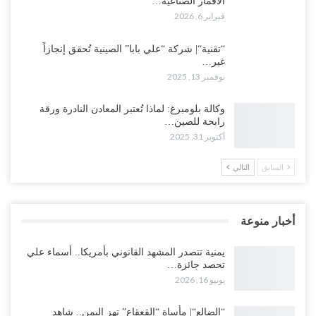
الأقمار الصناعية…
فبراير 6, 2026
“تقنية“| شركة “علي بابا” الصينية تُحقق إنجازاً
غير…
نوفمبر 13, 2025
وكالة بلومبرغ: لماذا تُعتبر المعادن النادرة ورقة
رابحة للصين…
أكتوبر 31, 2025
السابق
التالي
أخبار منوعة
يمنية تتصدر المشهد القانوني بأمريكا.. أسماء علي
تحصد جائزة…
يونيو 16, 2026
“الضالع“| مأساة “القعقاع” تهز اليمن.. شاهد