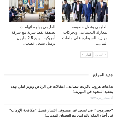
العليمي يشغل خصومه
العليمي يواجه اتهامات
بمعارك التعيينات.. وتحركات
بصفقة نفط سرية مع شركة
موازية للسيطرة على ملفات
أمريكية.. وبيع 2.5 مليون
المال…
برميل يشعل غضب…
السابق
التالي
جديد الموقع
تداعيات هروب باكريت تتصاعد.. اعتقالات في الرياض وتوتر قبلي يهدد
بتعقيد المشهد في المهرة..!
أغسطس 6, 2026
“حضرموت“| في تصعيد غير مسبوق.. انتشار فصيل “مكافحة الإرهاب”
في أحياء المكلا بالتزامن مع العصيان المدني..!