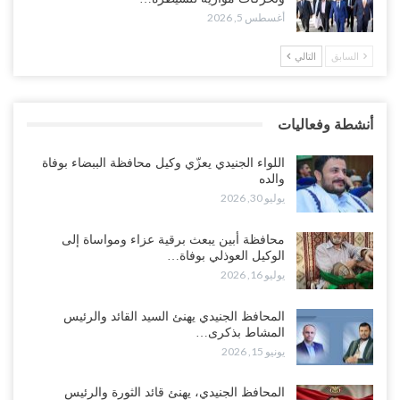
أغسطس 4, 2026
أغسطس 5, 2026
السابق
التالي
العليمي يواجه اتهامات بصفقة نفط سرية مع شركة أمريكية.. وبيع 2.5
مليون برميل يشعل غضب حضرموت..!
أغسطس 4, 2026
أنشطة وفعاليات
مدير مكتب العليمي يقدم استقالته.. والخلافات تعصف بالرئاسي وصراع
محتدم على خليفته..!
اللواء الجنيدي يعزّي وكيل محافظة الببضاء بوفاة
أغسطس 4, 2026
والده
يوليو 30, 2026
“تعز“| وسط إعادة رسم النفوذ السعودي.. الإصلاح يجدد اتهامه لطارق
بالتهريب وعينه على المحافظ..!
محافظة أبين يبعث برقية عزاء ومواساة إلى
الوكيل العوذلي بوفاة…
أغسطس 4, 2026
يوليو 16, 2026
“شبوة“| مع تحشيدات عسكرية تنذر بجولة جديدة مع السعودية.. الإمارات
المحافظ الجنيدي يهنئ السيد القائد والرئيس
تعيد تحشيد قواتها في أهم سواحل اليمن على البحر…
المشاط بذكرى…
أغسطس 4, 2026
يونيو 15, 2026
“الضالع“| حملة اجتثاث سعودية لأذرع الزبيدي من معقله الأبرز..!
المحافظ الجنيدي، يهنئ قائد الثورة والرئيس