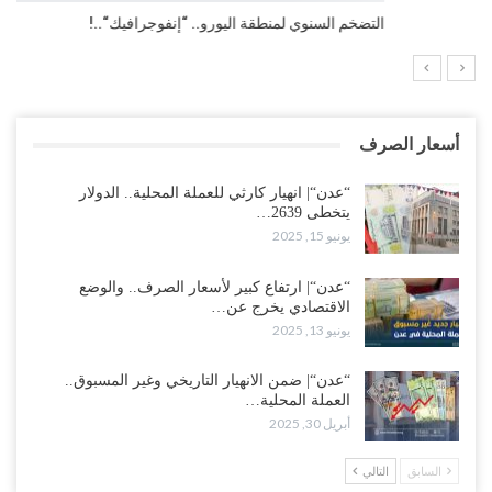
التضخم السنوي لمنطقة اليورو.. “إنفوجرافيك“..!
أسعار الصرف
“عدن“| انهيار كارثي للعملة المحلية.. الدولار
يتخطى 2639…
يونيو 15, 2025
“عدن“| ارتفاع كبير لأسعار الصرف.. والوضع
الاقتصادي يخرج عن…
يونيو 13, 2025
“عدن“| ضمن الانهيار التاريخي وغير المسبوق..
العملة المحلية…
أبريل 30, 2025
السابق
التالي