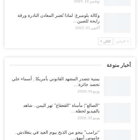
نوفمبر 13, 2025
وكالة بلومبرغ: لماذا تُعتبر المعادن النادرة ورقة
رابحة للصين…
أكتوبر 31, 2025
السابق
التالي
أخبار منوعة
يمنية تتصدر المشهد القانوني بأمريكا.. أسماء علي
تحصد جائزة…
يونيو 16, 2026
“الضالع“| مأساة “القعقاع” تهز اليمن.. شاهد
بالفيديو لحظة…
يونيو 13, 2026
“ترامب” ينجو من الذبح بيوم العيد في بنغلادش..
جاموس أمهق…