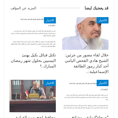
قد يعجبك ايضا
المزيد عن المؤلف
الاخبار
الاخبار
خلال لقاء مصور من جزئين:
تكتل قبائل بكيل يهنئ
الشيخ هادي القحص اليامي
اليمنيين بحلول شهر رمضان
أحد كبار رموز الطائفة
المبارك..!
الإسماعيلية:…
الاخبار
الاخبار
“صنعاء“| ملتقى مشائخ
محافظ لحج يهنئ القيادة