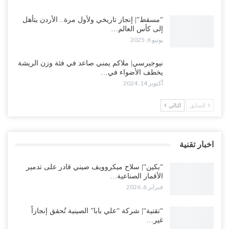
“مسقط“| إنجاز تاريخي ولأول مرة.. الأردن يتأهل
إلى كأس العالم…
يونيو 6, 2025
نيوجيرسي| ملاكم يمني صاعد في فئة وزن الريشة
يخطف الأضواء في…
أكتوبر 14, 2024
السابق
التالي
اخبار تقنية
“بكين“| سلاح ميكروويف صيني قادر على تدمير
الأقمار الصناعية…
فبراير 6, 2026
“تقنية“| شركة “علي بابا” الصينية تُحقق إنجازاً
غير…