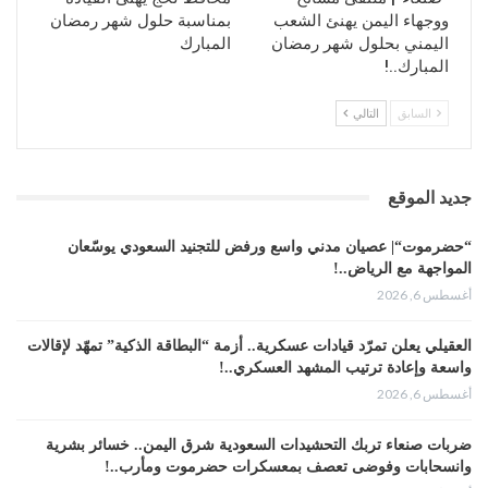
ووجهاء اليمن يهنئ الشعب
بمناسبة حلول شهر رمضان
اليمني بحلول شهر رمضان
المبارك
المبارك..!
السابق
التالي
جديد الموقع
“حضرموت“| عصيان مدني واسع ورفض للتجنيد السعودي يوسّعان
المواجهة مع الرياض..!
أغسطس 6, 2026
العقيلي يعلن تمرّد قيادات عسكرية.. أزمة “البطاقة الذكية” تمهّد لإقالات
واسعة وإعادة ترتيب المشهد العسكري..!
أغسطس 6, 2026
ضربات صنعاء تربك التحشيدات السعودية شرق اليمن.. خسائر بشرية
وانسحابات وفوضى تعصف بمعسكرات حضرموت ومأرب..!