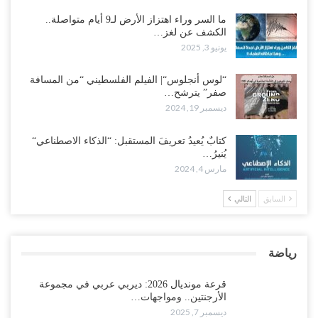
ما السر وراء اهتزاز الأرض لـ9 أيام متواصلة..
الكشف عن لغز…
يونيو 3, 2025
“لوس أنجلوس“| الفيلم الفلسطيني “من المسافة
صفر” يترشح…
ديسمبر 19, 2024
كتابٌ يُعيدُ تعريفَ المستقبل: “الذكاء الاصطناعي“
يُنيرُ…
مارس 4, 2024
السابق
التالي
رياضة
قرعة مونديال 2026: ديربي عربي في مجموعة
الأرجنتين.. ومواجهات…
ديسمبر 7, 2025