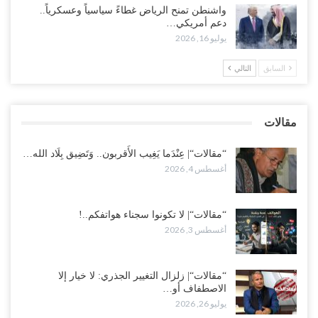
واشنطن تمنح الرياض غطاءً سياسياً وعسكرياً..
دعم أمريكي…
“تعز“| مع اقتراب إعادة الهيكلة السعودية.. سباق بين طارق والإصلاح
يوليو 16, 2026
لإشعال حرب..!
أغسطس 2, 2026
السابق
التالي
“حضرموت“| تغييرات سعودية بصفوف قيادة “درع الوطن” المتمركز
بالعبر.. هل بدأت الرياض إعادة هيكلة فصائلها بعد…
مقالات
أغسطس 2, 2026
“مقالات“| عِنْدَما يَغِيب الأَقربون.. وَتَضِيق بِلَاد الله…
أغسطس 4, 2026
“مقالات“| لا تكونوا سجناء هواتفكم..!
أغسطس 3, 2026
“مقالات“| زلزال التغيير الجذري: لا خيار إلا
الاصطفاف أو…
يوليو 26, 2026