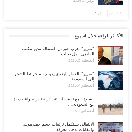
يوليو 24, 2026
السابق
التالي
الأكــثر قراءة خلال اسبوع
“تقرير“| عرب جورنال: استقالة مدير مكتب
العليمي.. هل دخلت…
أغسطس 5, 2026
“تقرير“| الحظر البحري يعيد رسم خرائط الشحن
إلى السعودية..…
أغسطس 4, 2026
“شبوة“| مع تحشيدات عسكرية تنذر بجولة جديدة
مع السعودية..…
أغسطس 4, 2026
الانتقالي يستكمل ترتيبات حسم حضرموت..
والنقابات تدخل معركة…