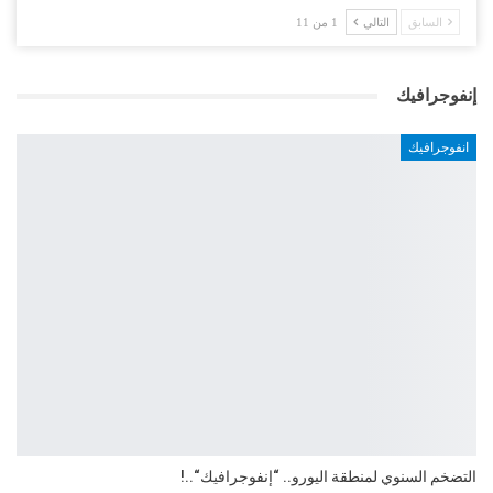
السابق
التالي
1 من 11
إنفوجرافيك
انفوجرافيك
التضخم السنوي لمنطقة اليورو.. “إنفوجرافيك“..!