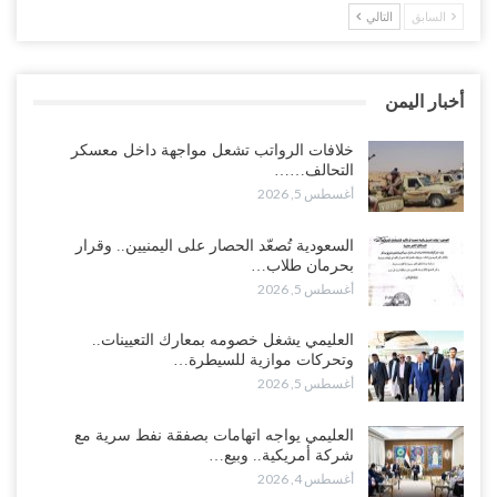
السابق
التالي
العليمي يشغل خصومه بمعارك التعيينات.. وتحركات موازية للسيطرة على
ملفات المال والنفط..!
أغسطس 5, 2026
أخبار اليمن
“تقرير“| الحظر البحري يعيد رسم خرائط الشحن إلى السعودية.. ناقلات
النفط تلتف حول أفريقيا وسفن تعلن: “لا توجد شحنة…
خلافات الرواتب تشعل مواجهة داخل معسكر
التحالف……
أغسطس 4, 2026
أغسطس 5, 2026
العليمي يواجه اتهامات بصفقة نفط سرية مع شركة أمريكية.. وبيع 2.5
السعودية تُصعّد الحصار على اليمنيين.. وقرار
مليون برميل يشعل غضب حضرموت..!
بحرمان طلاب…
أغسطس 4, 2026
أغسطس 5, 2026
مدير مكتب العليمي يقدم استقالته.. والخلافات تعصف بالرئاسي وصراع
العليمي يشغل خصومه بمعارك التعيينات..
محتدم على خليفته..!
وتحركات موازية للسيطرة…
أغسطس 4, 2026
أغسطس 5, 2026
“تعز“| وسط إعادة رسم النفوذ السعودي.. الإصلاح يجدد اتهامه لطارق
العليمي يواجه اتهامات بصفقة نفط سرية مع
بالتهريب وعينه على المحافظ..!
شركة أمريكية.. وبيع…
أغسطس 4, 2026
أغسطس 4, 2026