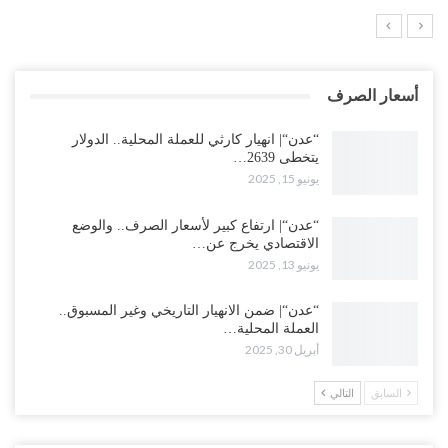
أسعار الصرف
“عدن“| انهيار كارثي للعملة المحلية.. الدولار
يتخطى 2639…
يونيو 15, 2025
“عدن“| ارتفاع كبير لأسعار الصرف.. والوضع
الاقتصادي يخرج عن…
يونيو 13, 2025
“عدن“| ضمن الانهيار التاريخي وغير المسبوق..
العملة المحلية…
أبريل 30, 2025
السابق
التالي