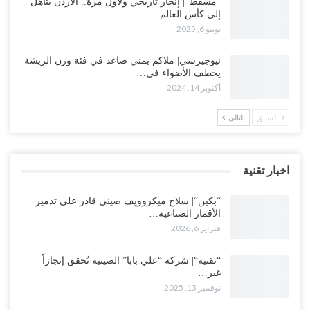
“مسقط“| إنجاز تاريخي ولأول مرة.. الأردن يتأهل
إلى كأس العالم…
يونيو 6, 2025
نيوجيرسي| ملاكم يمني صاعد في فئة وزن الريشة
يخطف الأضواء في…
أكتوبر 14, 2024
السابق
التالي
اخبار تقنية
“بكين“| سلاح ميكروويف صيني قادر على تدمير
الأقمار الصناعية…
فبراير 6, 2026
“تقنية“| شركة “علي بابا” الصينية تُحقق إنجازاً
غير…
نوفمبر 13, 2025