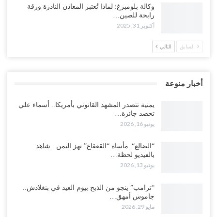
وكالة بلومبرغ: لماذا تُعتبر المعادن النادرة ورقة
رابحة للصين…
أكتوبر 31, 2025
السابق
التالي
أخبار منوعة
يمنية تتصدر المشهد القانوني بأمريكا.. أسماء علي
تحصد جائزة…
يونيو 16, 2026
“الضالع“| مأساة “القعقاع” تهز اليمن.. شاهد
بالفيديو لحظة…
يونيو 13, 2026
“ترامب” ينجو من الذبح بيوم العيد في بنغلادش..
جاموس أمهق…
مايو 29, 2026