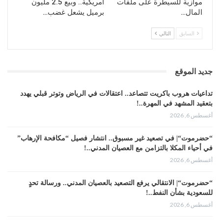
موازية للسيطرة على ملفات
أمريكية.. وبيع 2.5 مليون
المال…
برميل يشعل غضب…
السابق
التالي
جديد الموقع
تداعيات هروب باكريت تتصاعد.. اعتقالات في الرياض وتوتر قبلي يهدد
بتعقيد المشهد في المهرة..!
أغسطس 6, 2026
“حضرموت“| في تصعيد غير مسبوق.. انتشار فصيل “مكافحة الإرهاب”
في أحياء المكلا بالتزامن مع العصيان المدني..!
أغسطس 6, 2026
“حضرموت“| الانتقالي يرفع التصعيد بالعصيان المدني.. ورسالة تحدٍ
للسعودية بشأن النفط..!
أغسطس 6, 2026