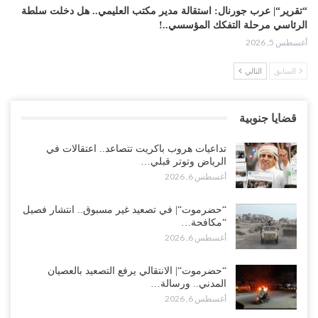
“تقرير“| عرب جورنال: استقالة مدير مكتب العليمي.. هل دخلت سلطة
الرئاسي مرحلة التفكك المؤسسي..!
أغسطس 5, 2026
السابق
التالي
حضرموت على حافة الانفجار.. اشتباكات قبلية مع فصائل سعودية
وتعزيزات عسكرية لحماية ترتيبات تصدير النفط..!
أغسطس 5, 2026
قضايا جنوبية
وسط معركة سعودية لإسقاط آخر معاقل الزبيدي.. القبائل تستنفر و”درع
تداعيات هروب باكريت تتصاعد.. اعتقالات في
الوطن” تبدأ الانتشار..!
الرياض وتوتر قبلي…
أغسطس 5, 2026
أغسطس 6, 2026
خلافات الرواتب تشعل مواجهة داخل معسكر التحالف… والإصلاح يصعّد
“حضرموت“| في تصعيد غير مسبوق.. انتشار فصيل
في جبهات مأرب وتعز والضالع..!
“مكافحة…
أغسطس 5, 2026
أغسطس 6, 2026
السعودية تُصعّد الحصار على اليمنيين.. وقرار بحرمان طلاب الشمال من
“حضرموت“| الانتقالي يرفع التصعيد بالعصيان
تعميد الشهادات يشعل غضباً واسعاً..!
المدني.. ورسالة…
أغسطس 6, 2026
أغسطس 5, 2026