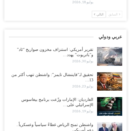
“حضرموت“| بعد اقتحام منزل شيخ بارز.. قبائل الصحراء اليمنية تبدأ
يوليو 18, 2026
احتشاداً على الحدود السعودية..!
أغسطس 2, 2026
السابق
التالي
وسط غضبٍ جنوباً.. دعوات لإغلاق مطرح فدغم مع تحوله من معسكر
للتجنيد إلى ساحة لتصفية قادة التحالف..!
عربي ودولي
أغسطس 2, 2026
تقرير أمريكي: استنزاف مخزون صواريخ “ثاد”
“تعز“| مع اقتراب إعادة الهيكلة السعودية.. سباق بين طارق والإصلاح
و”باتريوت” يهدد…
لإشعال حرب..!
يوليو 30, 2026
أغسطس 2, 2026
تحقيق لـ”فايننشال تايمز”: واشنطن تنهب أكثر من
13…
“حضرموت“| تغييرات سعودية بصفوف قيادة “درع الوطن” المتمركز
يوليو 23, 2026
بالعبر.. هل بدأت الرياض إعادة هيكلة فصائلها بعد…
أغسطس 2, 2026
الغارديان: الإمارات وزّعت برنامج بيغاسوس
الإسرائيلي على…
اغتيالات العبر تُشعل حضرموت.. من يقود حرب التصفية الصامتة داخل
يوليو 19, 2026
معسكر التحالف..!
أغسطس 2, 2026
واشنطن تمنح الرياض غطاءً سياسياً وعسكرياً..
دعم أمريكي…