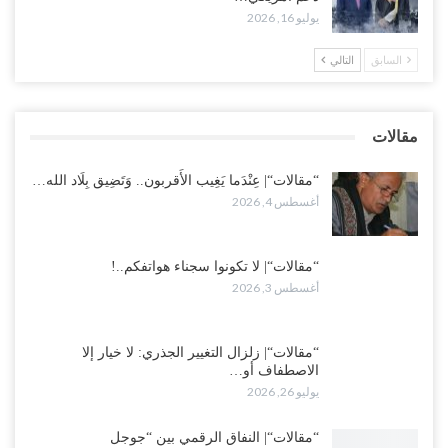
“تعز“| غضب شعبي يشلّ الخط الساحلي المخا- عدن.. هل بدأت المناطق
يوليو 16, 2026
الاستراتيجية بالانفجار من الداخل..!
أغسطس 2, 2026
السابق
التالي
“حضرموت“| الانتقالي يناقش تشكيل لجان أهلية بأهم مناطق النفط..
وتلميحات إماراتية إلى انتقال التصعيد نحو الخيار العسكري..!
مقالات
أغسطس 1, 2026
“مقالات“| عِنْدَما يَغِيب الأَقربون.. وَتَضِيق بِلَاد الله…
أغسطس 4, 2026
“مقالات“| لا تكونوا سجناء هواتفكم..!
أغسطس 3, 2026
“مقالات“| زلزال التغيير الجذري: لا خيار إلا
الاصطفاف أو…
يوليو 26, 2026
“مقالات“| النفاق الرقمي بين “جوجل