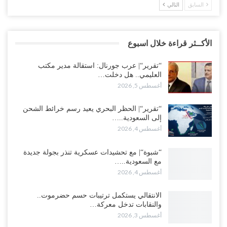
السابق
التالي
الأكــثر قراءة خلال اسبوع
“تقرير“| عرب جورنال: استقالة مدير مكتب
العليمي.. هل دخلت…
أغسطس 5, 2026
“تقرير“| الحظر البحري يعيد رسم خرائط الشحن
إلى السعودية..…
أغسطس 4, 2026
“شبوة“| مع تحشيدات عسكرية تنذر بجولة جديدة
مع السعودية..…
أغسطس 4, 2026
الانتقالي يستكمل ترتيبات حسم حضرموت..
والنقابات تدخل معركة…
أغسطس 3, 2026