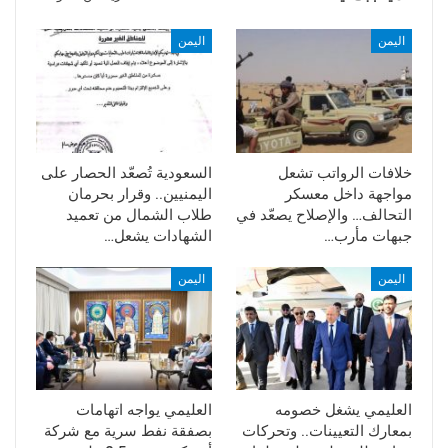
اليمن
اليمن
خلافات الرواتب تشعل
السعودية تُصعّد الحصار على
مواجهة داخل معسكر
اليمنيين.. وقرار بحرمان
التحالف… والإصلاح يصعّد في
طلاب الشمال من تعميد
جبهات مأرب…
الشهادات يشعل…
اليمن
اليمن
العليمي يشغل خصومه
العليمي يواجه اتهامات
بمعارك التعيينات.. وتحركات
بصفقة نفط سرية مع شركة