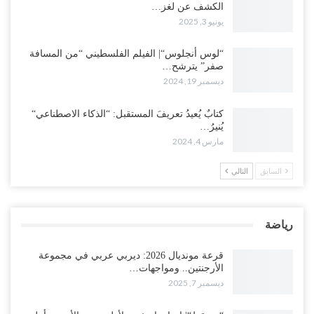
الكشف عن لغز…
يونيو 3, 2025
“لوس أنجلوس“| الفيلم الفلسطيني “من المسافة
صفر” يترشح…
ديسمبر 19, 2024
كتابٌ يُعيدُ تعريفَ المستقبل: “الذكاء الاصطناعي“
يُنيرُ…
مارس 4, 2024
السابق
التالي
رياضة
قرعة مونديال 2026: ديربي عربي في مجموعة
الأرجنتين.. ومواجهات…
ديسمبر 7, 2025