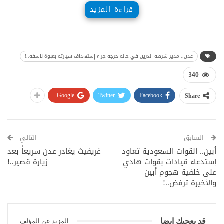
قراءة المزيد
عدن.. مدير شرطة الدرين في حالة حرجة جراء إستهداف سيارته بعبوة ناسفة..!
340
Google+
Twitter
Facebook
Share
السابق
التالي
أبين.. القوات السعودية تعاود
غريفيث يغادر عدن سريعاً بعد
إستدعاء قيادات بقوات هادي
زيارة قصير..!
على خلفية هجوم أبين
والأخيرة ترفض..!
قد يعجبك ايضا
المزيد عن المؤلف