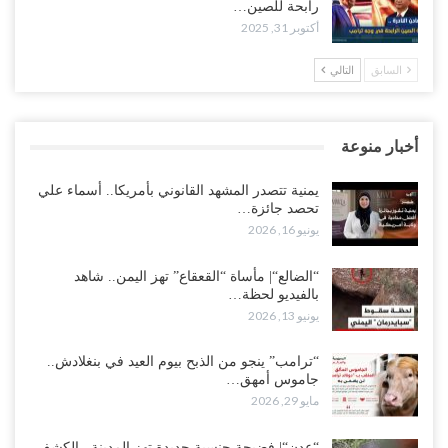
رابحة للصين…
أكتوبر 31, 2025
السابق
التالي
أخبار منوعة
يمنية تتصدر المشهد القانوني بأمريكا.. أسماء علي
تحصد جائزة…
يونيو 16, 2026
“الضالع“| مأساة “القعقاع” تهز اليمن.. شاهد
بالفيديو لحظة…
يونيو 13, 2026
“ترامب” ينجو من الذبح بيوم العيد في بنغلادش..
جاموس أمهق…
مايو 29, 2026
“عدن“| فضيحة جنسية جديدة تهز المدينة.. الكشف