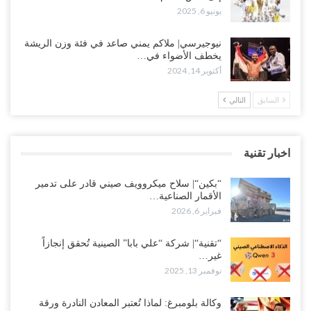
يونيو 6, 2025
نيوجيرسي| ملاكم يمني صاعد في فئة وزن الريشة
يخطف الأضواء في…
أكتوبر 14, 2024
السابق
التالي
اخبار تقنية
“بكين“| سلاح ميكروويف صيني قادر على تدمير
الأقمار الصناعية…
فبراير 6, 2026
“تقنية“| شركة “علي بابا” الصينية تُحقق إنجازاً
غير…
نوفمبر 13, 2025
وكالة بلومبرغ: لماذا تُعتبر المعادن النادرة ورقة