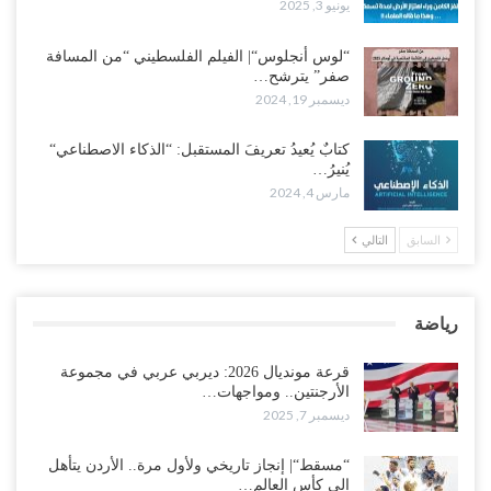
يونيو 3, 2025
“لوس أنجلوس“| الفيلم الفلسطيني “من المسافة
صفر” يترشح…
ديسمبر 19, 2024
كتابٌ يُعيدُ تعريفَ المستقبل: “الذكاء الاصطناعي“
يُنيرُ…
مارس 4, 2024
السابق
التالي
رياضة
قرعة مونديال 2026: ديربي عربي في مجموعة
الأرجنتين.. ومواجهات…
ديسمبر 7, 2025
“مسقط“| إنجاز تاريخي ولأول مرة.. الأردن يتأهل
إلى كأس العالم…