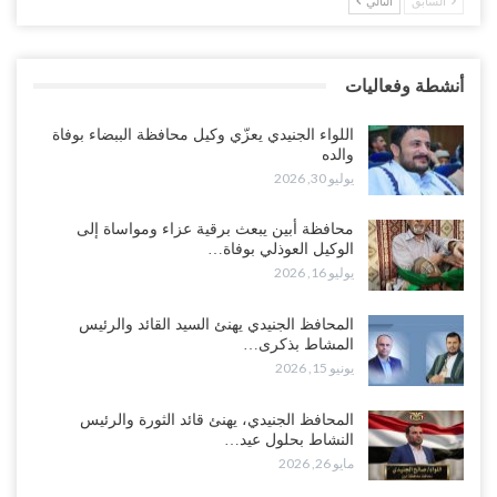
السابق
التالي
العليمي يواجه اتهامات بصفقة نفط سرية مع شركة أمريكية.. وبيع 2.5
مليون برميل يشعل غضب حضرموت..!
أغسطس 4, 2026
أنشطة وفعاليات
مدير مكتب العليمي يقدم استقالته.. والخلافات تعصف بالرئاسي وصراع
محتدم على خليفته..!
اللواء الجنيدي يعزّي وكيل محافظة الببضاء بوفاة
أغسطس 4, 2026
والده
يوليو 30, 2026
“تعز“| وسط إعادة رسم النفوذ السعودي.. الإصلاح يجدد اتهامه لطارق
بالتهريب وعينه على المحافظ..!
محافظة أبين يبعث برقية عزاء ومواساة إلى
الوكيل العوذلي بوفاة…
أغسطس 4, 2026
يوليو 16, 2026
“شبوة“| مع تحشيدات عسكرية تنذر بجولة جديدة مع السعودية.. الإمارات
المحافظ الجنيدي يهنئ السيد القائد والرئيس
تعيد تحشيد قواتها في أهم سواحل اليمن على البحر…
المشاط بذكرى…
أغسطس 4, 2026
يونيو 15, 2026
“الضالع“| حملة اجتثاث سعودية لأذرع الزبيدي من معقله الأبرز..!
المحافظ الجنيدي، يهنئ قائد الثورة والرئيس
أغسطس 4, 2026
النشاط بحلول عيد…
مايو 26, 2026
“مقالات“| عِنْدَما يَغِيب الأَقربون.. وَتَضِيق بِلَاد الله الوَاسِعَة.. تَبْقَى صَنْعَاء