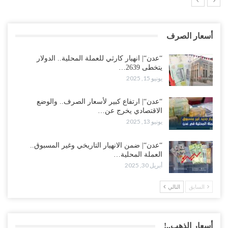
أسعار الصرف
“عدن“| انهيار كارثي للعملة المحلية.. الدولار
يتخطى 2639…
يونيو 15, 2025
“عدن“| ارتفاع كبير لأسعار الصرف.. والوضع
الاقتصادي يخرج عن…
يونيو 13, 2025
“عدن“| ضمن الانهيار التاريخي وغير المسبوق..
العملة المحلية…
أبريل 30, 2025
السابق
التالي
أسعار الذهب..!