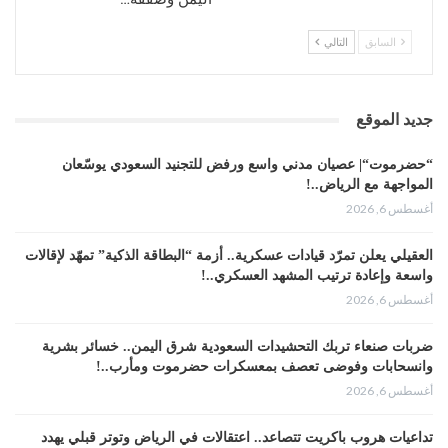
القطرية بالتحليق فوق الأجواء السعودية يعد
أولوية لإدارة ترامب.
السابق
التالي
وليس من المتوقع أن تكون الإمارات التي برزت
كأشد منتقدي قطر خلال الأزمة، جزءا من
المبادرة لحل الخلاف.
جديد الموقع
وتعثّرت محادثات رامية إلى وضع حد للخلاف في
“حضرموت“| عصيان مدني واسع ورفض للتجنيد السعودي يوسّعان
أواخر العام الماضي بعدما أثارت موجة من الجهود
المواجهة مع الرياض..!
الدبلوماسية آمالا بحدوث انفراج.
أغسطس 6, 2026
نقلاً عن فرانس 24
العقيلي يعلن تمرّد قيادات عسكرية.. أزمة “البطاقة الذكية” تمهّد لإقالات
واسعة وإعادة ترتيب المشهد العسكري..!
أغسطس 6, 2026
ضربات صنعاء تربك التحشيدات السعودية شرق اليمن.. خسائر بشرية
وانسحابات وفوضى تعصف بمعسكرات حضرموت ومأرب..!
أغسطس 6, 2026
تداعيات هروب باكريت تتصاعد.. اعتقالات في الرياض وتوتر قبلي يهدد