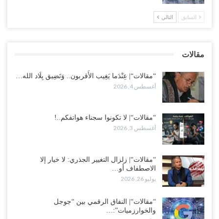
لإشعال حرب..!
أغسطس 2, 2026
السابق
التالي
“حضرموت“| تغييرات سعودية بصفوف قيادة “درع الوطن” المتمركز
بالعبر.. هل بدأت الرياض إعادة هيكلة فصائلها بعد…
مقالات
أغسطس 2, 2026
“مقالات“| عِنْدَما يَغِيب الأَقربون.. وَتَضِيق بِلَاد الله…
أغسطس 4, 2026
“مقالات“| لا تكونوا سجناء هواتفكم..!
أغسطس 3, 2026
“مقالات“| زلزال التغيير الجذري: لا خيار إلا
الاصطفاف أو…
يوليو 26, 2026
“مقالات“| النفاق الرقمي بين “جوجل
والخوارزميات”:…