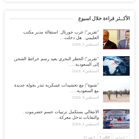
الأكــثر قراءة خلال اسبوع
“تقرير“| عرب جورنال: استقالة مدير مكتب
العليمي.. هل دخلت…
أغسطس 5, 2026
“تقرير“| الحظر البحري يعيد رسم خرائط الشحن
إلى السعودية..…
أغسطس 4, 2026
“شبوة“| مع تحشيدات عسكرية تنذر بجولة جديدة
مع السعودية..…
أغسطس 4, 2026
الانتقالي يستكمل ترتيبات حسم حضرموت..
والنقابات تدخل معركة…
أغسطس 3, 2026
السابق
التالي
1 من 11