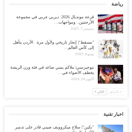
رياضة
قرعة مونديال 2026: ديربي عربي في مجموعة
الأرجنتين.. ومواجهات…
ديسمبر 7, 2025
“مسقط“| إنجاز تاريخي ولأول مرة.. الأردن يتأهل
إلى كأس العالم…
يونيو 6, 2025
نيوجيرسي| ملاكم يمني صاعد في فئة وزن الريشة
يخطف الأضواء في…
أكتوبر 14, 2024
السابق
التالي
اخبار تقنية
“بكين“| سلاح ميكروويف صيني قادر على تدمير