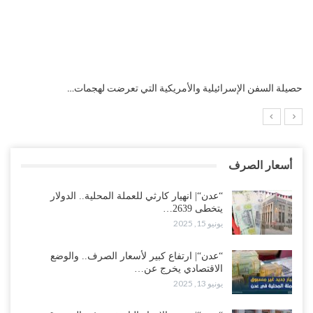
التضخم السنوي لمنطقة اليورو.. “إنفوجرافيك“..!
أسعار الصرف
“عدن“| انهيار كارثي للعملة المحلية.. الدولار
يتخطى 2639…
يونيو 15, 2025
“عدن“| ارتفاع كبير لأسعار الصرف.. والوضع
الاقتصادي يخرج عن…
يونيو 13, 2025