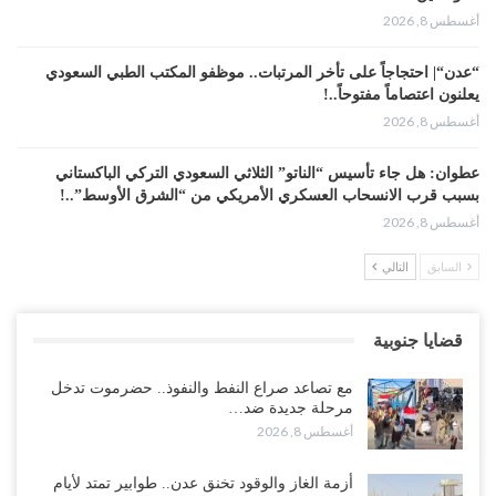
أغسطس 8, 2026
“عدن“| احتجاجاً على تأخر المرتبات.. موظفو المكتب الطبي السعودي
يعلنون اعتصاماً مفتوحاً..!
أغسطس 8, 2026
عطوان: هل جاء تأسيس “الناتو” الثلاثي السعودي التركي الباكستاني
بسبب قرب الانسحاب العسكري الأمريكي من “الشرق الأوسط”..!
أغسطس 8, 2026
السابق
التالي
من حضرموت إلى عدن.. الانتقالي يصعّد ضد السعودية بعصيان مدني
شامل..!
أغسطس 8, 2026
قضايا جنوبية
السعودية تحاول احتواء بن بريك بعد تهديده بالمواجهة.. هل بدأت معركة
مع تصاعد صراع النفط والنفوذ.. حضرموت تدخل
إسكات الصوت الحضرمي..!
مرحلة جديدة ضد…
أغسطس 8, 2026
أغسطس 8, 2026
المحافظ الجنيدي يحذر من خطورة المخططات السعودية على ابناء
أزمة الغاز والوقود تخنق عدن.. طوابير تمتد لأيام