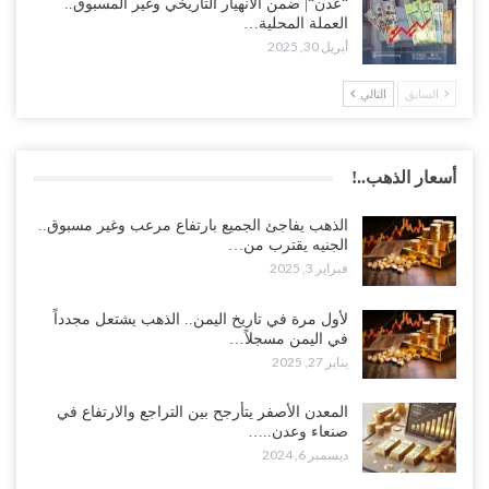
“عدن“| ضمن الانهيار التاريخي وغير المسبوق..
العملة المحلية…
أبريل 30, 2025
السابق
التالي
أسعار الذهب..!
الذهب يفاجئ الجميع بارتفاع مرعب وغير مسبوق..
الجنيه يقترب من…
فبراير 3, 2025
لأول مرة في تاريخ اليمن.. الذهب يشتعل مجدداً
في اليمن مسجلاً…
يناير 27, 2025
المعدن الأصفر يتأرجح بين التراجع والارتفاع في
صنعاء وعدن..…
ديسمبر 6, 2024