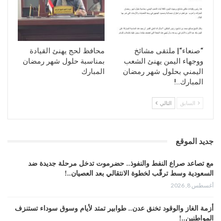
“صنعاء“| ملتقى مشائخ
محافظ لحج يهنئ القيادة
ووجهاء اليمن يهنئ الشعب
بمناسبة حلول شهر رمضان
اليمني بحلول شهر رمضان
المبارك
المبارك..!
السابق
التالي
جديد الموقع
مع تصاعد صراع النفط والنفوذ.. حضرموت تدخل مرحلة جديدة ضد
السعودية وسط ترقّب لخطوة الانتقالي بعد العصيان..!
أغسطس 8, 2026
أزمة الغاز والوقود تخنق عدن.. طوابير تمتد لأيام وسوق سوداء تستنزف
المواطنين..!