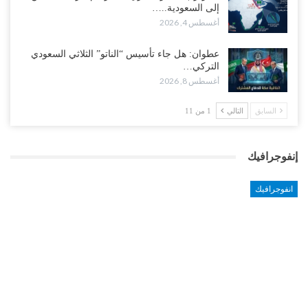
إلى السعودية..…
أغسطس 4, 2026
عطوان: هل جاء تأسيس “الناتو” الثلاثي السعودي
التركي…
أغسطس 8, 2026
السابق
التالي
1 من 11
إنفوجرافيك
انفوجرافيك