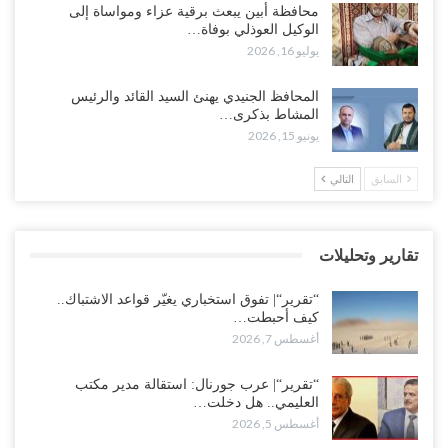
محافظة أبين يبعث برقية عزاء ومواساة إلى
للسعودية بشأن النفط..!
الوكيل العوذلي بوفاة…
أغسطس 6, 2026
يوليو 16, 2026
“تقرير“| عرب جورنال: استقالة مدير مكتب العليمي.. هل دخلت سلطة
المحافظ الجنيدي يهنئ السيد القائد والرئيس
الرئاسي مرحلة التفكك المؤسسي..!
المشاط بذكرى…
أغسطس 5, 2026
يونيو 15, 2026
حضرموت على حافة الانفجار.. اشتباكات قبلية مع فصائل سعودية
السابق
التالي
وتعزيزات عسكرية لحماية ترتيبات تصدير النفط..!
أغسطس 5, 2026
تقارير وتحليلات
وسط معركة سعودية لإسقاط آخر معاقل الزبيدي.. القبائل تستنفر و”درع
الوطن” تبدأ الانتشار..!
“تقرير“| تفوق استخباري يغيّر قواعد الاشتباك..
أغسطس 5, 2026
كيف أحبطت…
أغسطس 7, 2026
خلافات الرواتب تشعل مواجهة داخل معسكر التحالف… والإصلاح يصعّد
في جبهات مأرب وتعز والضالع..!
“تقرير“| عرب جورنال: استقالة مدير مكتب
العليمي.. هل دخلت…
أغسطس 5, 2026
أغسطس 5, 2026