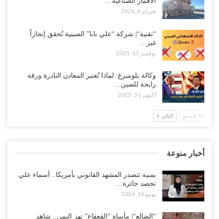
الأقمار الصناعية…
فبراير 6, 2026
“تقنية“| شركة “علي بابا” الصينية تُحقق إنجازاً
غير…
نوفمبر 13, 2025
وكالة بلومبرغ: لماذا تُعتبر المعادن النادرة ورقة
رابحة للصين…
أكتوبر 31, 2025
السابق
التالي
أخبار منوعة
يمنية تتصدر المشهد القانوني بأمريكا.. أسماء علي
تحصد جائزة…
يونيو 16, 2026
“الضالع“| مأساة “القعقاع” تهز اليمن.. شاهد