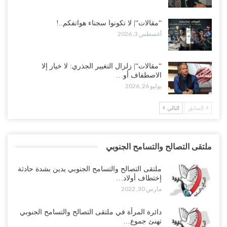
“مقالات“| لا تكونوا سجناء هواتفكم..!
أغسطس 3, 2026
“مقالات“| زلزال التغيير الجذري: لا خيار إلا
الاصطفاف أو…
يوليو 26, 2026
السابق
التالي
ملتقى التصالح والتسامح الجنوبي
ملتقى التصالح والتسامح الجنوبي يدين بشدة حادثة
إختطاف أولاد…
مارس 30, 2022
دائرة المرأة في ملتقى التصالح والتسامح الجنوبي
تهنئ جموع…