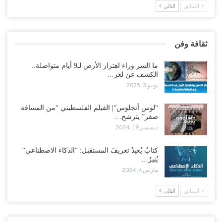
السابق
التالي
ثقافة وفن
ما السر وراء اهتزاز الأرض لـ9 أيام متواصلة..
الكشف عن لغز…
يونيو 3, 2025
“لوس أنجلوس“| الفيلم الفلسطيني “من المسافة
صفر” يترشح…
ديسمبر 19, 2024
كتابٌ يُعيدُ تعريفَ المستقبل: “الذكاء الاصطناعي“
يُنيرُ…
مارس 4, 2024
السابق
التالي