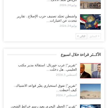
يوليو 26, 2026
واشنطن تجمّد تصنيف حزب الإصلاح.. تقارير
تتحدث عن اعتبارات…
يوليو 24, 2026
السابق
التالي
الأكــثر قراءة خلال اسبوع
“تقرير“| عرب جورنال: استقالة مدير مكتب
العليمي.. هل دخلت…
أغسطس 5, 2026
“تقرير“| تفوق استخباري يغيّر قواعد الاشتباك..
كيف أحبطت…
أغسطس 7, 2026
“تقرير“| الحظر البحري يعيد رسم خرائط الشحن