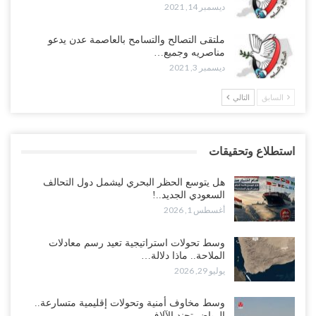
ديسمبر 14, 2021
ملتقى التصالح والتسامح بالعاصمة عدن يدعو
مناصريه وجميع…
ديسمبر 3, 2021
السابق
التالي
استطلاع وتحقيقات
هل يتوسع الحظر البحري ليشمل دول التحالف
السعودي الجديد..!
أغسطس 1, 2026
وسط تحولات استراتيجية تعيد رسم معادلات
الملاحة.. ماذا دلالة…
يوليو 29, 2026
وسط مخاوف أمنية وتحولات إقليمية متسارعة..
الرياض تجند الآلاف…