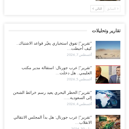
مدير مكتب العليمي يقدم استقالته.. والخلافات تعصف بالرئاسي وصراع
السابق
التالي
محتدم على خليفته..!
أغسطس 4, 2026
تقارير وتحليلات
“تعز“| وسط إعادة رسم النفوذ السعودي.. الإصلاح يجدد اتهامه لطارق
بالتهريب وعينه على المحافظ..!
“تقرير“| تفوق استخباري يغيّر قواعد الاشتباك..
أغسطس 4, 2026
كيف أحبطت…
أغسطس 7, 2026
“شبوة“| مع تحشيدات عسكرية تنذر بجولة جديدة مع السعودية.. الإمارات
تعيد تحشيد قواتها في أهم سواحل اليمن على البحر…
“تقرير“| عرب جورنال: استقالة مدير مكتب
العليمي.. هل دخلت…
أغسطس 4, 2026
أغسطس 5, 2026
“الضالع“| حملة اجتثاث سعودية لأذرع الزبيدي من معقله الأبرز..!
“تقرير“| الحظر البحري يعيد رسم خرائط الشحن
أغسطس 4, 2026
إلى السعودية..…
أغسطس 4, 2026
“مقالات“| عِنْدَما يَغِيب الأَقربون.. وَتَضِيق بِلَاد الله الوَاسِعَة.. تَبْقَى صَنْعَاء
هِيَ الحِضْنُ الدَّافِئُ…
“تقرير“| عرب جورنال: هل بدأ المجلس الانتقالي
أغسطس 4, 2026
الانقلاب…
يوليو 30, 2026