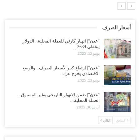
أسعار الصرف
“عدن“| انهيار كارثي للعملة المحلية.. الدولار
يتخطى 2639…
يونيو 15, 2025
“عدن“| ارتفاع كبير لأسعار الصرف.. والوضع
الاقتصادي يخرج عن…
يونيو 13, 2025
“عدن“| ضمن الانهيار التاريخي وغير المسبوق..
العملة المحلية…
أبريل 30, 2025
السابق
التالي