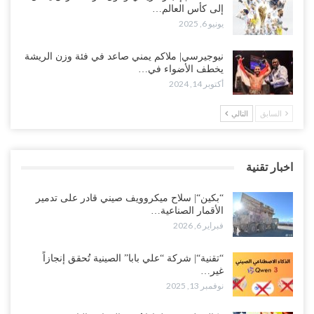
إلى كأس العالم…
يونيو 6, 2025
نيوجيرسي| ملاكم يمني صاعد في فئة وزن الريشة
يخطف الأضواء في…
أكتوبر 14, 2024
السابق
التالي
اخبار تقنية
“بكين“| سلاح ميكروويف صيني قادر على تدمير
الأقمار الصناعية…
فبراير 6, 2026
“تقنية“| شركة “علي بابا” الصينية تُحقق إنجازاً
غير…
نوفمبر 13, 2025