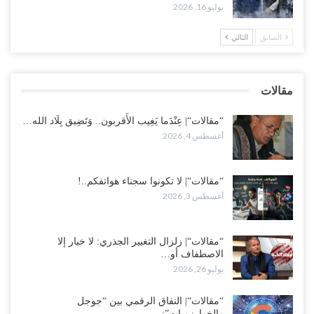
يوليو 16, 2026
العطش وغياب الغاز يفاقمان مأساة الأهالي بعدن.. مدينة تغرق في دوامة
الانهيار الخدمي..!
السابق
التالي
أغسطس 3, 2026
“مقالات“| لا تكونوا سجناء هواتفكم..!
مقالات
أغسطس 3, 2026
“مقالات“| عِنْدَما يَغِيب الأَقربون.. وَتَضِيق بِلَاد الله…
أغسطس 4, 2026
“مقالات“| لا تكونوا سجناء هواتفكم..!
أغسطس 3, 2026
“مقالات“| زلزال التغيير الجذري: لا خيار إلا
الاصطفاف أو…
يوليو 26, 2026
“مقالات“| النفاق الرقمي بين “جوجل
والخوارزميات”:…