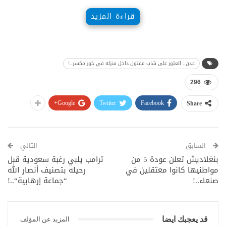
قراءة المزيد
عدن.. العثور على شاب مقتول داخل منزله في خور مكسر..!
296
Google+
Twitter
Facebook
Share
السابق
التالي
بنغلاديش تعلن عودة 5 من
ترامب يلبي رغبة سعودية قبل
مواطنيها كانوا معتقلين في
رحيله بتصنيف أنصار الله
صنعاء..!
“جماعة إرهابية“..!
قد يعجبك ايضا
المزيد عن المؤلف