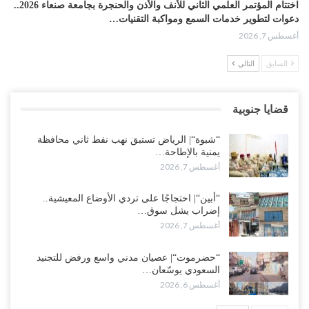
اختتام المؤتمر العلمي الثاني للأنف والأذن والحنجرة بجامعة صنعاء 2026..
دعوات لتطوير خدمات السمع ومواكبة التقنيات…
أغسطس 7, 2026
السابق
التالي
“حضرموت“| عصيان مدني واسع ورفض للتجنيد السعودي يوسّعان
المواجهة مع الرياض..!
أغسطس 6, 2026
قضايا جنوبية
العقيلي يعلن تمرّد قيادات عسكرية.. أزمة “البطاقة الذكية” تمهّد لإقالات
“شبوة“| الرياض تستبق نهب نفط ثاني محافظة
واسعة وإعادة ترتيب المشهد العسكري..!
يمنية بالإطاحة…
أغسطس 6, 2026
أغسطس 7, 2026
ضربات صنعاء تربك التحشيدات السعودية شرق اليمن.. خسائر بشرية
“أبين“| احتجاجًا على تردي الأوضاع المعيشية..
وانسحابات وفوضى تعصف بمعسكرات حضرموت ومأرب..!
إضراب يشل سوق…
أغسطس 6, 2026
أغسطس 7, 2026
تداعيات هروب باكريت تتصاعد.. اعتقالات في الرياض وتوتر قبلي يهدد
“حضرموت“| عصيان مدني واسع ورفض للتجنيد
بتعقيد المشهد في المهرة..!
السعودي يوسّعان…
أغسطس 6, 2026
أغسطس 6, 2026