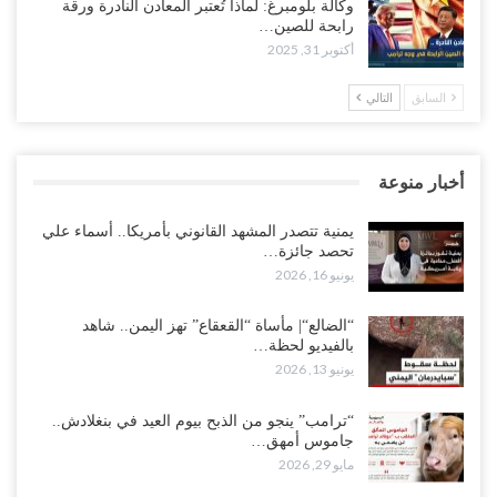
وكالة بلومبرغ: لماذا تُعتبر المعادن النادرة ورقة
رابحة للصين…
أكتوبر 31, 2025
السابق
التالي
أخبار منوعة
يمنية تتصدر المشهد القانوني بأمريكا.. أسماء علي
تحصد جائزة…
يونيو 16, 2026
“الضالع“| مأساة “القعقاع” تهز اليمن.. شاهد
بالفيديو لحظة…
يونيو 13, 2026
“ترامب” ينجو من الذبح بيوم العيد في بنغلادش..
جاموس أمهق…
مايو 29, 2026