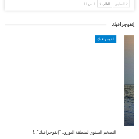
السابق
التالي
1 من 11
إنفوجرافيك
انفوجرافيك
التضخم السنوي لمنطقة اليورو.. “إنفوجرافيك“..!