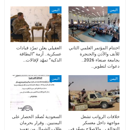
اليمن
اليمن
اختتام المؤتمر العلمي الثاني
العقيلي يعلن تمرّد قيادات
للأنف والأذن والحنجرة
عسكرية.. أزمة “البطاقة
بجامعة صنعاء 2026..
الذكية” تمهّد لإقالات…
دعوات لتطوير…
اليمن
اليمن
خلافات الرواتب تشعل
السعودية تُصعّد الحصار على
مواجهة داخل معسكر
اليمنيين.. وقرار بحرمان
التحالف… والإصلاح يصعّد في
طلاب الشمال من تعميد