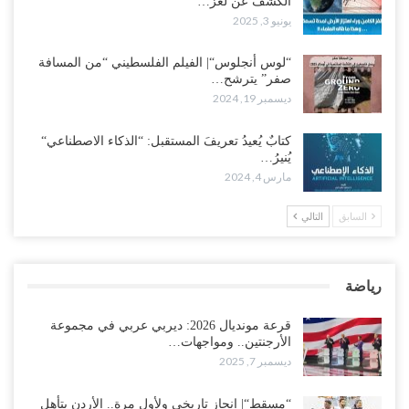
الكشف عن لغز…
يونيو 3, 2025
“لوس أنجلوس“| الفيلم الفلسطيني “من المسافة
صفر” يترشح…
ديسمبر 19, 2024
كتابٌ يُعيدُ تعريفَ المستقبل: “الذكاء الاصطناعي“
يُنيرُ…
مارس 4, 2024
السابق
التالي
رياضة
قرعة مونديال 2026: ديربي عربي في مجموعة
الأرجنتين.. ومواجهات…
ديسمبر 7, 2025
“مسقط“| إنجاز تاريخي ولأول مرة.. الأردن يتأهل