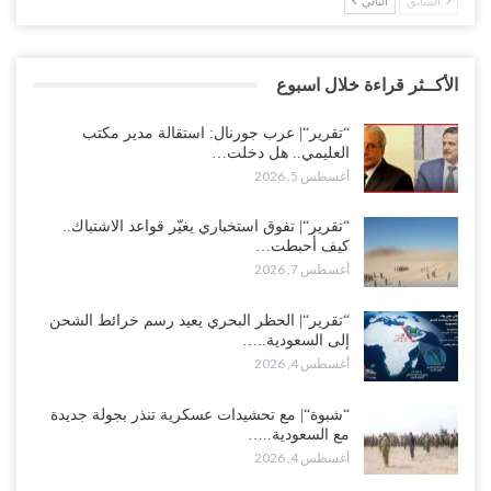
السابق
التالي
الأكــثر قراءة خلال اسبوع
“تقرير“| عرب جورنال: استقالة مدير مكتب
العليمي.. هل دخلت…
أغسطس 5, 2026
“تقرير“| تفوق استخباري يغيّر قواعد الاشتباك..
كيف أحبطت…
أغسطس 7, 2026
“تقرير“| الحظر البحري يعيد رسم خرائط الشحن
إلى السعودية..…
أغسطس 4, 2026
“شبوة“| مع تحشيدات عسكرية تنذر بجولة جديدة
مع السعودية..…
أغسطس 4, 2026