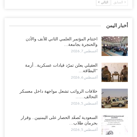
السابق
التالي
“حضرموت“| في تصعيد غير مسبوق.. انتشار فصيل “مكافحة الإرهاب”
في أحياء المكلا بالتزامن مع العصيان المدني..!
أغسطس 6, 2026
أخبار اليمن
“حضرموت“| الانتقالي يرفع التصعيد بالعصيان المدني.. ورسالة تحدٍ
للسعودية بشأن النفط..!
اختتام المؤتمر العلمي الثاني للأنف والأذن
والحنجرة بجامعة…
أغسطس 6, 2026
أغسطس 7, 2026
“تقرير“| عرب جورنال: استقالة مدير مكتب العليمي.. هل دخلت سلطة
العقيلي يعلن تمرّد قيادات عسكرية.. أزمة
الرئاسي مرحلة التفكك المؤسسي..!
“البطاقة…
أغسطس 5, 2026
أغسطس 6, 2026
حضرموت على حافة الانفجار.. اشتباكات قبلية مع فصائل سعودية
خلافات الرواتب تشعل مواجهة داخل معسكر
وتعزيزات عسكرية لحماية ترتيبات تصدير النفط..!
التحالف……
أغسطس 5, 2026
أغسطس 5, 2026
وسط معركة سعودية لإسقاط آخر معاقل الزبيدي.. القبائل تستنفر و”درع
السعودية تُصعّد الحصار على اليمنيين.. وقرار
الوطن” تبدأ الانتشار..!
بحرمان طلاب…
أغسطس 5, 2026
أغسطس 5, 2026