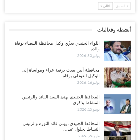
السابق
التالي
خلافات الرواتب تشعل مواجهة داخل معسكر التحالف… والإصلاح يصعّد
في جبهات مأرب وتعز والضالع..!
أغسطس 5, 2026
أنشطة وفعاليات
السعودية تُصعّد الحصار على اليمنيين.. وقرار بحرمان طلاب الشمال من
تعميد الشهادات يشعل غضباً واسعاً..!
اللواء الجنيدي يعزّي وكيل محافظة الببضاء بوفاة
أغسطس 5, 2026
والده
يوليو 30, 2026
العليمي يشغل خصومه بمعارك التعيينات.. وتحركات موازية للسيطرة على
ملفات المال والنفط..!
محافظة أبين يبعث برقية عزاء ومواساة إلى
الوكيل العوذلي بوفاة…
أغسطس 5, 2026
يوليو 16, 2026
“تقرير“| الحظر البحري يعيد رسم خرائط الشحن إلى السعودية.. ناقلات
المحافظ الجنيدي يهنئ السيد القائد والرئيس
النفط تلتف حول أفريقيا وسفن تعلن: “لا توجد شحنة…
المشاط بذكرى…
أغسطس 4, 2026
يونيو 15, 2026
العليمي يواجه اتهامات بصفقة نفط سرية مع شركة أمريكية.. وبيع 2.5
المحافظ الجنيدي، يهنئ قائد الثورة والرئيس
مليون برميل يشعل غضب حضرموت..!
النشاط بحلول عيد…
أغسطس 4, 2026
مايو 26, 2026