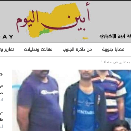
قضايا جنوبية
من ذاكرة الجنوب
مقالات وتحليلات
تقارير و
جد
“ت
صن
أغس
“ش
بق
أغس