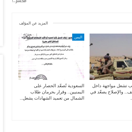
مكسر..!
أغس
خل
المزيد عن المؤلف
وا
أغس
اليمن
ال
ال
أغس
ال
لل
تب تشعل مواجهة داخل
السعودية تُصعّد الحصار على
أغس
ف… والإصلاح يصعّد في
اليمنيين.. وقرار بحرمان طلاب
الشمال من تعميد الشهادات يشعل…
“ت
ال
تو
أغس