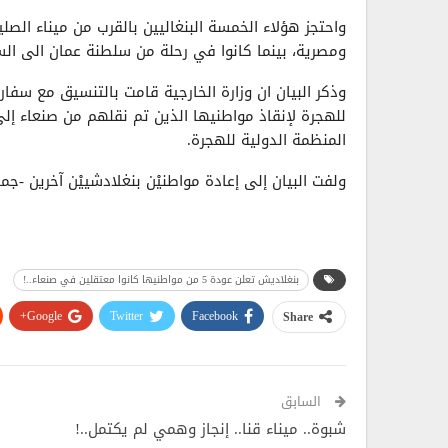
واحتجز هؤلاء الخمسة البنغاليين بالقرب من ميناء ا
ومصرية، بينما كانوا في رحلة من سلطنة عمان الى السع
وذكر البيان ان وزارة الخارجية قامت بالتنسيق مع سفا
للهجرة لإنقاذ مواطنيها الذين تم نقلهم من صنعاء إ
المنظمة الدولية للهجرة.
ولفت البيان إلى إعادة مواطنيْن بنغلادشييْن آخرين -ج
بنغلاديش تعلن عودة 5 من مواطنيها كانوا معتقلين في صنعاء..!
Google+
Twitter
Facebook
Share
السابق
شبوة.. ميناء قنا.. إنجاز وهمي لم يكتمل..!