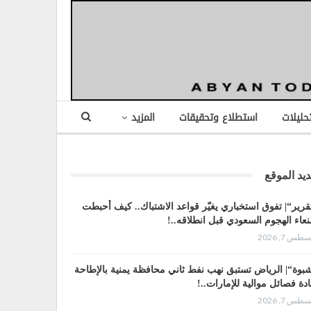
تحليلات
استطلاع وتحقيقات
المزيد
يد الموقع
قرير“| تفوق استخباري يغيّر قواعد الاشتباك.. كيف أحبطت
عاء الهجوم السعودي قبل انطلاقه..!
طس 7, 2026
بوة“| الرياض تستبق نهب نفط ثاني محافظة يمنية بالإطاحة
ادة فصائل موالية للإمارات..!
طس 7, 2026