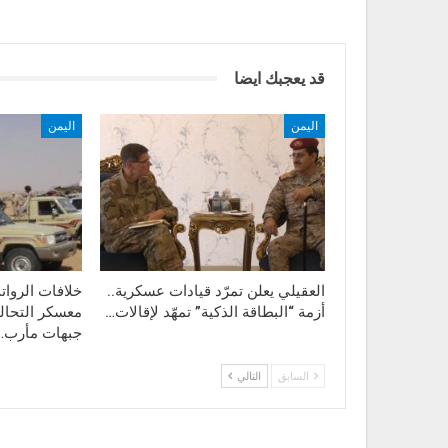
قد يعجبك ايضا
اليمن
اليمن
العقيلي يعلن تمرّد قيادات عسكرية..
خلافات الروا
أزمة “البطاقة الذكية” تمهّد لإقالات…
معسكر التحال
جبهات مأرب…
السابق
التالي