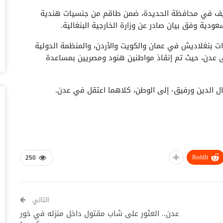
أغس
لصليف في محافظة الحديدة، ضمن طاقم من جنسيات هندية
ودية وفق بيان صادر عن وزارة الخارجية البنغالية.
“ح
ال
رات بنغلاديش في عمان والكويت والأردن، والمنظمة الدولية
أغس
لى عدن، حيث تم إنقاذ مواطنين هنود ومصريين بمساعدة
“ح
تح
مال الدين ورفيق- إلى الوطن، كلاهما اعتقل في عدن.
أغس
“ت
دخ
أغس
ReddIt
250
حض
سع
أغس
التالي
وس
عدن.. العثور على شاب مقتول داخل منزله في خور
تس