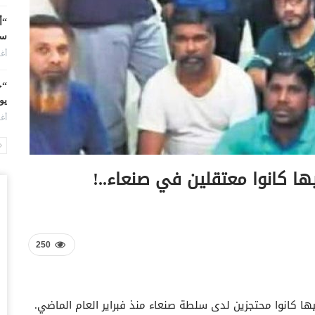
“أ
سو
أغس
“ح
يو
أغس
ال
تم
أغس
ضر
بش
وم
250
أغس
تد
 كانوا محتجزين لدى سلطة صنعاء منذ فبراير العام الماضي.
قب