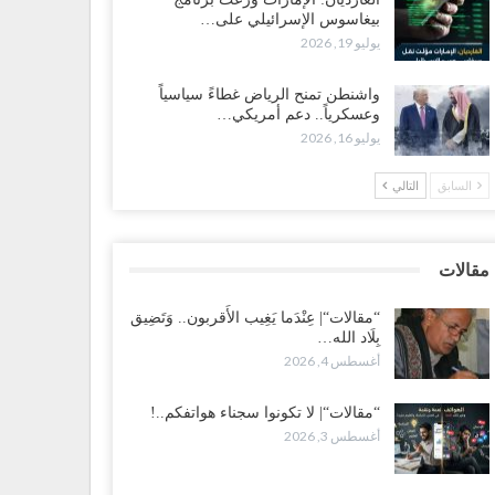
طس 3, 2026
بيغاسوس الإسرائيلي على…
يوليو 19, 2026
 تصاعد الخلافات داخل “الرئاسي”.. أعضاء المجلس ينقلبون
ى العليمي ويلغون قراراته ويضغطون لإقالة مدير…
واشنطن تمنح الرياض غطاءً سياسياً
طس 3, 2026
وعسكرياً.. دعم أمريكي…
يوليو 16, 2026
عطش وغياب الغاز يفاقمان مأساة الأهالي بعدن.. مدينة تغرق
 دوامة الانهيار الخدمي..!
السابق
التالي
طس 3, 2026
قالات“| لا تكونوا سجناء هواتفكم..!
مقالات
طس 3, 2026
“مقالات“| عِنْدَما يَغِيب الأَقربون.. وَتَضِيق
بِلَاد الله…
ضرموت“| بعد اقتحام منزل شيخ بارز.. قبائل الصحراء
أغسطس 4, 2026
يمنية تبدأ احتشاداً على الحدود السعودية..!
طس 2, 2026
“مقالات“| لا تكونوا سجناء هواتفكم..!
أغسطس 3, 2026