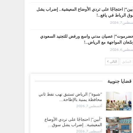
بين“| احتجاجًا على تردي الأوضاع المعيشية.. إضراب يشل
ق الرباط في يافع..!
طس 7, 2026
ضرموت“| عصيان مدني واسع ورفض للتجنيد السعودي
سّعان المواجهة مع الرياض..!
طس 6, 2026
السابق
التالي
عقيلي يعلن تمرّد قيادات عسكرية.. أزمة “البطاقة الذكية”
هّد لإقالات واسعة وإعادة ترتيب المشهد العسكري..!
طس 6, 2026
قضايا جنوبية
بات صنعاء تربك التحشيدات السعودية شرق اليمن.. خسائر
“شبوة“| الرياض تستبق نهب نفط ثاني
رية وانسحابات وفوضى تعصف بمعسكرات حضرموت
محافظة يمنية بالإطاحة…
أرب..!
أغسطس 7, 2026
طس 6, 2026
“أبين“| احتجاجًا على تردي الأوضاع
اعيات هروب باكريت تتصاعد.. اعتقالات في الرياض وتوتر
المعيشية.. إضراب يشل سوق…
لي يهدد بتعقيد المشهد في المهرة..!
أغسطس 7, 2026