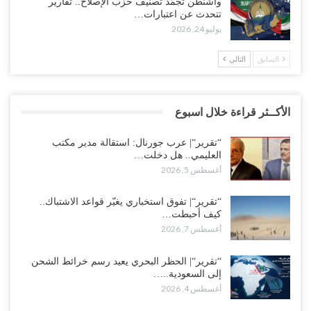
واشنطن تجمّد تصنيف حزب الإصلاح.. تقارير
تتحدث عن اعتبارات…
يوليو 24, 2026
السابق
التالي
الأكــثر قراءة خلال اسبوع
“تقرير“| عرب جورنال: استقالة مدير مكتب
العليمي.. هل دخلت…
أغسطس 5, 2026
“تقرير“| تفوق استخباري يغيّر قواعد الاشتباك..
كيف أحبطت…
أغسطس 7, 2026
“تقرير“| الحظر البحري يعيد رسم خرائط الشحن
إلى السعودية..…
أغسطس 4, 2026