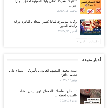
“تقنية“| شركة “علي بابا” الصينية تُحقق إنجازاً
غير…
نوفمبر 13, 2025
وكالة بلومبرغ: لماذا تُعتبر المعادن النادرة ورقة
رابحة للصين…
أكتوبر 31, 2025
السابق
التالي
أخبار منوعة
يمنية تتصدر المشهد القانوني بأمريكا.. أسماء علي
تحصد جائزة…
يونيو 16, 2026
“الضالع“| مأساة “القعقاع” تهز اليمن.. شاهد
بالفيديو لحظة…
يونيو 13, 2026