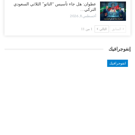
عطوان: هل جاء تأسيس “الناتو” الثلاثي السعودي
التركي…
أغسطس 8, 2026
السابق
التالي
1 من 11
إنفوجرافيك
انفوجرافيك