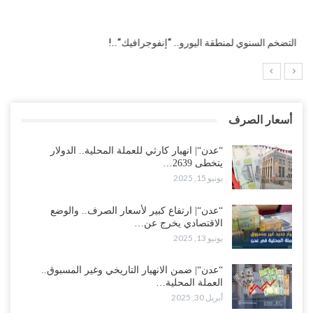
التضخم السنوي لمنطقة اليورو.. “إنفوجرافيك“..!
أسعار الصرف
“عدن“| انهيار كارثي للعملة المحلية.. الدولار
يتخطى 2639…
يونيو 15, 2025
“عدن“| ارتفاع كبير لأسعار الصرف.. والوضع
الاقتصادي يخرج عن…
يونيو 13, 2025
“عدن“| ضمن الانهيار التاريخي وغير المسبوق..
العملة المحلية…
أبريل 30, 2025