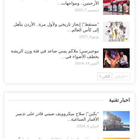
الأرجنتين.. ومواجهات…
ديسمبر 7, 2025
“مسقط“| إنجاز تاريخي ولأول مرة.. الأردن يتأهل
إلى كأس العالم…
يونيو 6, 2025
نيوجيرسي| ملاكم يمني صاعد في فئة وزن الريشة
يخطف الأضواء في…
أكتوبر 14, 2024
السابق
التالي
اخبار تقنية
“بكين“| سلاح ميكروويف صيني قادر على تدمير
الأقمار الصناعية…
فبراير 6, 2026