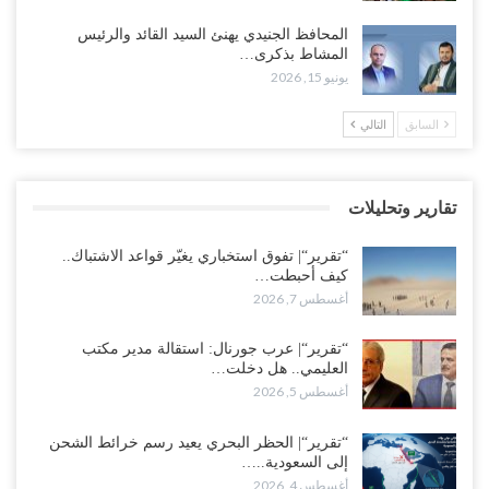
“تقرير“| عرب جورنال: استقالة مدير مكتب العليمي.. هل دخلت سلطة
المحافظ الجنيدي يهنئ السيد القائد والرئيس
الرئاسي مرحلة التفكك المؤسسي..!
المشاط بذكرى…
أغسطس 5, 2026
يونيو 15, 2026
حضرموت على حافة الانفجار.. اشتباكات قبلية مع فصائل سعودية
السابق
التالي
وتعزيزات عسكرية لحماية ترتيبات تصدير النفط..!
أغسطس 5, 2026
تقارير وتحليلات
وسط معركة سعودية لإسقاط آخر معاقل الزبيدي.. القبائل تستنفر و”درع
الوطن” تبدأ الانتشار..!
“تقرير“| تفوق استخباري يغيّر قواعد الاشتباك..
أغسطس 5, 2026
كيف أحبطت…
أغسطس 7, 2026
خلافات الرواتب تشعل مواجهة داخل معسكر التحالف… والإصلاح يصعّد
في جبهات مأرب وتعز والضالع..!
“تقرير“| عرب جورنال: استقالة مدير مكتب
العليمي.. هل دخلت…
أغسطس 5, 2026
أغسطس 5, 2026
السعودية تُصعّد الحصار على اليمنيين.. وقرار بحرمان طلاب الشمال من
تعميد الشهادات يشعل غضباً واسعاً..!
“تقرير“| الحظر البحري يعيد رسم خرائط الشحن
إلى السعودية..…
أغسطس 5, 2026
أغسطس 4, 2026