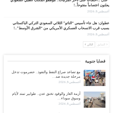
“عدن“| احتجاجاً على تأخر المرتبات.. موظفو المكتب الطبي السعودي
يعلنون اعتصاماً مفتوحاً..!
أغسطس 8, 2026
عطوان: هل جاء تأسيس “الناتو” الثلاثي السعودي التركي الباكستاني
بسبب قرب الانسحاب العسكري الأمريكي من “الشرق الأوسط”..!
أغسطس 8, 2026
السابق
التالي
من حضرموت إلى عدن.. الانتقالي يصعّد ضد السعودية بعصيان مدني
شامل..!
أغسطس 8, 2026
قضايا جنوبية
السعودية تحاول احتواء بن بريك بعد تهديده بالمواجهة.. هل بدأت معركة
مع تصاعد صراع النفط والنفوذ.. حضرموت تدخل
إسكات الصوت الحضرمي..!
مرحلة جديدة ضد…
أغسطس 8, 2026
أغسطس 8, 2026
المحافظ الجنيدي يحذر من خطورة المخططات السعودية على ابناء
أزمة الغاز والوقود تخنق عدن.. طوابير تمتد لأيام
الجنوب..!
وسوق سوداء…
أغسطس 8, 2026
أغسطس 8, 2026