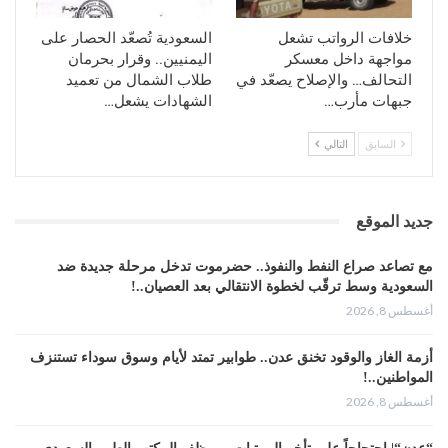
خلافات الرواتب تشعل
السعودية تُصعّد الحصار على
مواجهة داخل معسكر
اليمنيين.. وقرار بحرمان
التحالف… والإصلاح يصعّد في
طلاب الشمال من تعميد
جبهات مأرب…
الشهادات يشعل…
السابق
التالي
جديد الموقع
مع تصاعد صراع النفط والنفوذ.. حضرموت تدخل مرحلة جديدة ضد
السعودية وسط ترقّب لخطوة الانتقالي بعد العصيان..!
أغسطس 8, 2026
أزمة الغاز والوقود تخنق عدن.. طوابير تمتد لأيام وسوق سوداء تستنزف
المواطنين..!
أغسطس 8, 2026