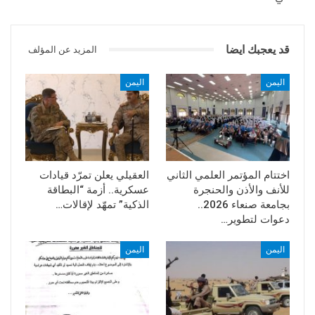
قد يعجبك ايضا
المزيد عن المؤلف
اليمن
اليمن
اختتام المؤتمر العلمي الثاني
العقيلي يعلن تمرّد قيادات
للأنف والأذن والحنجرة
عسكرية.. أزمة “البطاقة
بجامعة صنعاء 2026..
الذكية” تمهّد لإقالات…
دعوات لتطوير…
اليمن
اليمن