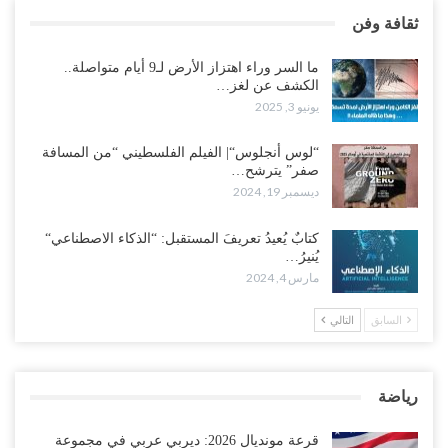
ثقافة وفن
ما السر وراء اهتزاز الأرض لـ9 أيام متواصلة..
الكشف عن لغز…
يونيو 3, 2025
“لوس أنجلوس“| الفيلم الفلسطيني “من المسافة
صفر” يترشح…
ديسمبر 19, 2024
كتابٌ يُعيدُ تعريفَ المستقبل: “الذكاء الاصطناعي“
يُنيرُ…
مارس 4, 2024
السابق
التالي
رياضة
قرعة مونديال 2026: ديربي عربي في مجموعة