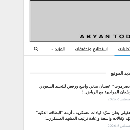
تحليلات
استطلاع وتحقيقات
المزيد
يد الموقع
ضرموت“| عصيان مدني واسع ورفض للتجنيد السعودي
سّعان المواجهة مع الرياض..!
طس 6, 2026
عقيلي يعلن تمرّد قيادات عسكرية.. أزمة “البطاقة الذكية”
هّد لإقالات واسعة وإعادة ترتيب المشهد العسكري..!
طس 6, 2026