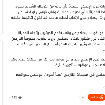
أغس
ت حزب الإصلاح، مفيدةً بأن حالةً من الارتباك الشديد تسود
قاط المدينة التي أصبحت محاصرة وقاب قوسين أو أدنى من
حض
قوات الإصلاح على ارتكاب أخطاء فادحة قد تكون نتائجها مكلفة
سع
أغس
ز قوات الإصلاح عن وقف تقدم الحوثيين بإتجاه المدينة
وس
ذ قرار متهور باتخاذ المدنيين دروعاً بشرية، خصوصاً النازحين،
تس
تقدم الحوثيين باتجاه المدينة- بمنع النازحين من مغادرة
أغس
.
خل
 خيار لدى الإصلاح بعد تراجع قواته وفرارها من جبهات عدة، وهو
وا
لإصلاح بأن عواقبه ستكون كارثية.
أغس
لمدنيين في مخيمات النازحين “عيباً أسود”، موجهين دعواتهم
ال
 المخيمات، أو السماح للنازحين بالمغادرة للبحث عن أماكن آمنة
ال
تخذوا منهم دروعاً بشرية ومن ثم اتخاذهم كورقة للمزايدة
أغس
ل التي تكتظ بها تلك المخيمات.
ReddIt
392
ال
يمان، طالب في وقت سابق بلجان دولية للتحقيق في ممارسات
لل