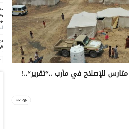
ضر
بش
وم
أغس
تد
قب
أغس
“ح
متارس للإصلاح في مأرب ..“تقرير“..!
ال
أغس
“ح
تح
392
أغس
“ت
دخ