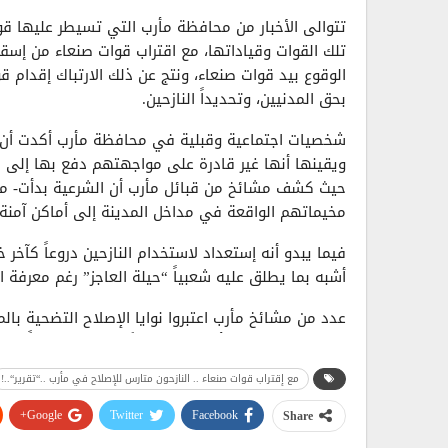
تتوالى الأخبار من محافظة مأرب التي تسيطر عليها قوا
تلك القوات وقياداتها، مع اقتراب قوات صنعاء من إس
الوقوع بيد قوات صنعاء، ونتج عن ذلك الارتباك إقدام 
بحق المدنيين، وتحديداً النازحين.
شخصيات اجتماعية وقبلية في محافظة مأرب أكدت أن عج
ويقينها أنها غير قادرة على مواجهتهم دفع بها إلى اتخا
حيث كشف مشائخ من قبائل مأرب أن الشرعية بدأت- منذ 
مخيماتهم الواقعة في مداخل المدينة إلى أماكن آمنة.
فيما يبدو أنه إستعداد لاستخدام النازحين دروعاً كآخر
أشبه بما يطلق عليه شعبياً “حيلة العاجز” رغم معرفة ا
عدد من مشائخ مأرب اعتبروا نوايا الإصلاح التضحية با
لقوات الإصلاح إلى أن يكونوا رجالاً ويواجهوا بعيداً عن
بعيدة عن خطوط المواجهة، بدل إجبارهم على البقاء لي
مع إقتراب قوات صنعاء .. النازحون متارس للإصلاح في مأرب ..“تقرير“..!
والابتزاز السياسي، غير مكترثين لأرواح النساء والأطفا
Google+
Twitter
Facebook
Share
محافظ مأرب، المُعين من قبل حكومة صنعاء، علي طع