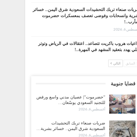
بات صنعاء تربك التحشيدات السعودية شرق اليمن.. خسائر
رية وانسحابات وفوضى تعصف بمعسكرات حضرموت
أرب..!
طس 6, 2026
اعيات هروب باكريت تتصاعد.. اعتقالات في الرياض وتوتر
لي يهدد بتعقيد المشهد في المهرة..!
طس 6, 2026
السابق
التالي
ضرموت“| في تصعيد غير مسبوق.. انتشار فصيل “مكافحة
إرهاب” في أحياء المكلا بالتزامن مع العصيان المدني..!
قضايا جنوبية
طس 6, 2026
“حضرموت“| عصيان مدني واسع ورفض
ضرموت“| الانتقالي يرفع التصعيد بالعصيان المدني.. ورسالة
للتجنيد السعودي يوسّعان…
دٍ للسعودية بشأن النفط..!
أغسطس 6, 2026
طس 6, 2026
ضربات صنعاء تربك التحشيدات
قرير“| عرب جورنال: استقالة مدير مكتب العليمي.. هل
السعودية شرق اليمن.. خسائر بشرية…
لت سلطة الرئاسي مرحلة التفكك المؤسسي..!
أغسطس 6, 2026