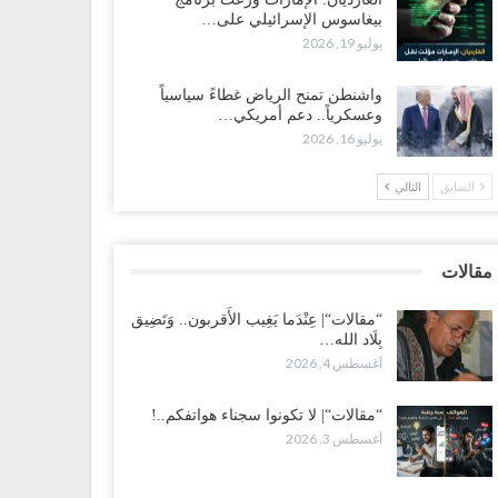
بيغاسوس الإسرائيلي على…
ضرموت“| بعد اقتحام منزل شيخ بارز.. قبائل الصحراء
يوليو 19, 2026
يمنية تبدأ احتشاداً على الحدود السعودية..!
طس 2, 2026
واشنطن تمنح الرياض غطاءً سياسياً
وعسكرياً.. دعم أمريكي…
يوليو 16, 2026
ط غضبٍ جنوباً.. دعوات لإغلاق مطرح فدغم مع تحوله من
سكر للتجنيد إلى ساحة لتصفية قادة التحالف..!
السابق
التالي
طس 2, 2026
عز“| مع اقتراب إعادة الهيكلة السعودية.. سباق بين طارق
لإصلاح لإشعال حرب..!
مقالات
طس 2, 2026
“مقالات“| عِنْدَما يَغِيب الأَقربون.. وَتَضِيق
بِلَاد الله…
ضرموت“| تغييرات سعودية بصفوف قيادة “درع الوطن”
أغسطس 4, 2026
متمركز بالعبر.. هل بدأت الرياض إعادة هيكلة فصائلها بعد…
طس 2, 2026
“مقالات“| لا تكونوا سجناء هواتفكم..!
أغسطس 3, 2026