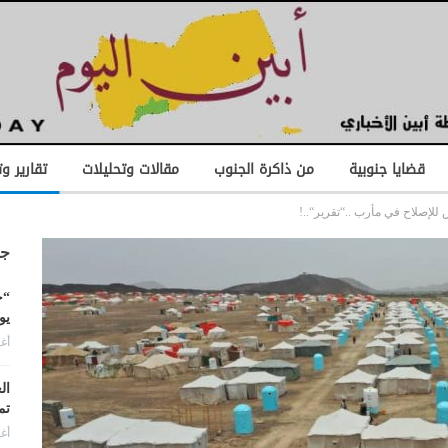
قضايا جنوبية
من ذاكرة الجنوب
مقالات وتحليلات
تقارير و
للإصلاح في مأرب ..“تقرير“..!
جد
“ح
يو
أغس
ال
تم
أغس