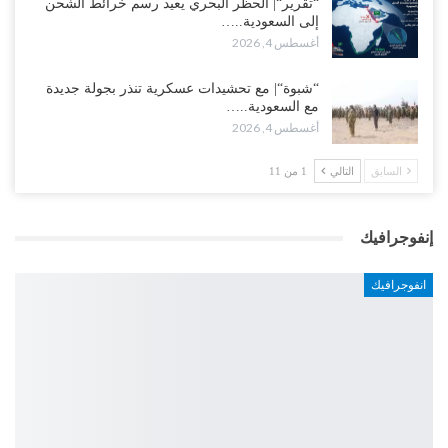
“تقرير“| الحظر البحري يعيد رسم خرائط الشحن
إلى السعودية..…
أغسطس 4, 2026
“شبوة“| مع تحشيدات عسكرية تنذر بجولة جديدة
مع السعودية..…
أغسطس 4, 2026
السابق
التالي
1 من 11
إنفوجرافيك
انفوجرافيك