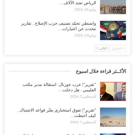
الرياض تجند الآلاف…
يوليو 26, 2026
واشنطن تجمّد تصنيف حزب الإصلاح.. تقارير
تتحدث عن اعتبارات…
يوليو 24, 2026
السابق
التالي
الأكــثر قراءة خلال اسبوع
“تقرير“| عرب جورنال: استقالة مدير مكتب
العليمي.. هل دخلت…
أغسطس 5, 2026
“تقرير“| تفوق استخباري يغيّر قواعد الاشتباك..
كيف أحبطت…
أغسطس 7, 2026