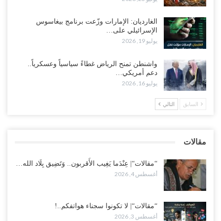
معدومة والقوات الجنوبية ستتحرك إذا استمر القمع..!
أغسطس 3, 2026
الغارديان: الإمارات وزّعت برنامج بيغاسوس
الإسرائيلي على…
يوليو 19, 2026
مع تصاعد الخلافات داخل “الرئاسي”.. أعضاء المجلس ينقلبون على
العليمي ويلغون قراراته ويضغطون لإقالة مدير…
واشنطن تمنح الرياض غطاءً سياسياً وعسكرياً..
أغسطس 3, 2026
دعم أمريكي…
يوليو 16, 2026
العطش وغياب الغاز يفاقمان مأساة الأهالي بعدن.. مدينة تغرق في دوامة
الانهيار الخدمي..!
السابق
التالي
أغسطس 3, 2026
“مقالات“| لا تكونوا سجناء هواتفكم..!
مقالات
أغسطس 3, 2026
“مقالات“| عِنْدَما يَغِيب الأَقربون.. وَتَضِيق بِلَاد الله…
أغسطس 4, 2026
“مقالات“| لا تكونوا سجناء هواتفكم..!
أغسطس 3, 2026