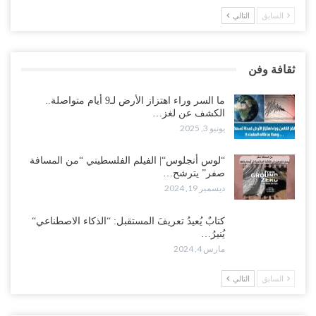
السابق
التالي
ثقافة وفن
ما السر وراء اهتزاز الأرض لـ9 أيام متواصلة..
الكشف عن لغز…
يونيو 3, 2025
“لوس أنجلوس“| الفيلم الفلسطيني “من المسافة
صفر” يترشح…
ديسمبر 19, 2024
كتابٌ يُعيدُ تعريفَ المستقبل: “الذكاء الاصطناعي“
يُنيرُ…
مارس 4, 2024
السابق
التالي