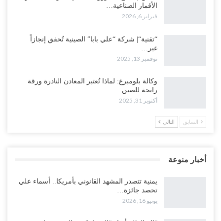
الأقمار الصناعية…
فبراير 6, 2026
“تقنية“| شركة “علي بابا” الصينية تُحقق إنجازاً
غير…
نوفمبر 13, 2025
وكالة بلومبرغ: لماذا تُعتبر المعادن النادرة ورقة
رابحة للصين…
أكتوبر 31, 2025
السابق
التالي
أخبار منوعة
يمنية تتصدر المشهد القانوني بأمريكا.. أسماء علي
تحصد جائزة…
يونيو 16, 2026