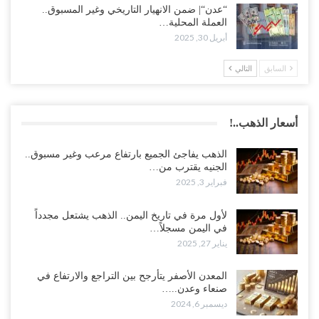
“عدن“| ضمن الانهيار التاريخي وغير المسبوق..
العملة المحلية…
أبريل 30, 2025
السابق
التالي
أسعار الذهب..!
الذهب يفاجئ الجميع بارتفاع مرعب وغير مسبوق..
الجنيه يقترب من…
فبراير 3, 2025
لأول مرة في تاريخ اليمن.. الذهب يشتعل مجدداً
في اليمن مسجلاً…
يناير 27, 2025
المعدن الأصفر يتأرجح بين التراجع والارتفاع في
صنعاء وعدن..…
ديسمبر 6, 2024