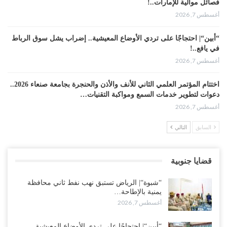
فصائل موالية للإمارات..!
أغسطس 7, 2026
“أبين“| احتجاجًا على تردي الأوضاع المعيشية.. إضراب يشل سوق الرباط
في يافع..!
أغسطس 7, 2026
اختتام المؤتمر العلمي الثاني للأنف والأذن والحنجرة بجامعة صنعاء 2026..
دعوات لتطوير خدمات السمع ومواكبة التقنيات…
أغسطس 7, 2026
السابق
التالي
“حضرموت“| عصيان مدني واسع ورفض للتجنيد السعودي يوسّعان
المواجهة مع الرياض..!
أغسطس 6, 2026
قضايا جنوبية
العقيلي يعلن تمرّد قيادات عسكرية.. أزمة “البطاقة الذكية” تمهّد لإقالات
“شبوة“| الرياض تستبق نهب نفط ثاني محافظة
واسعة وإعادة ترتيب المشهد العسكري..!
يمنية بالإطاحة…
أغسطس 6, 2026
أغسطس 7, 2026
ضربات صنعاء تربك التحشيدات السعودية شرق اليمن.. خسائر بشرية
“أبين“| احتجاجًا على تردي الأوضاع المعيشية..