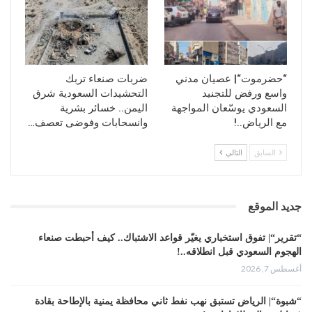
المحافظين..
وبالمقابل التزم الأخوة المحافظون الحاضرون بتقديم تصوراتهم و
رؤياهم والصعوبات التي تعيق تنفيذ مهامهم خلال الأسبوع
القادم ؛ كما عبروا عن شكرهم لدعوة البروفسور لهم واهتمامة
“حضرموت“| عصيان مدني
ضربات صنعاء تربك
المستمر والمشاركة الفاعلة في إقامة هذة اللقاءات المهمة
واسع ورفض للتجنيد
التحشيدات السعودية شرق
وتبنية لرفع تلك المخرجات إلى قيادة البلد.
السعودي يوسّعان المواجهة
اليمن.. خسائر بشرية
مع الرياض..!
وانسحابات وفوضى تعصف…
حضر اللقاء الأستاذ سمير المسني/ المعاون بمكتب المستشار
لشؤون المحافظات الجنوبية.
السابق
التالي
جديد الموقع
“تقرير“| تفوق استخباري يغيّر قواعد الاشتباك.. كيف أحبطت صنعاء
الهجوم السعودي قبل انطلاقه..!
أغسطس 7, 2026
“شبوة“| الرياض تستبق نهب نفط ثاني محافظة يمنية بالإطاحة بقادة