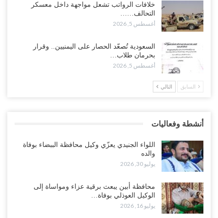
خلافات الرواتب تشعل مواجهة داخل معسكر
وتعزيزات عسكرية لحماية ترتيبات تصدير النفط..!
التحالف……
أغسطس 5, 2026
أغسطس 5, 2026
وسط معركة سعودية لإسقاط آخر معاقل الزبيدي.. القبائل تستنفر و”درع
السعودية تُصعّد الحصار على اليمنيين.. وقرار
الوطن” تبدأ الانتشار..!
بحرمان طلاب…
أغسطس 5, 2026
أغسطس 5, 2026
السابق
التالي
خلافات الرواتب تشعل مواجهة داخل معسكر التحالف… والإصلاح يصعّد
في جبهات مأرب وتعز والضالع..!
أغسطس 5, 2026
أنشطة وفعاليات
السعودية تُصعّد الحصار على اليمنيين.. وقرار بحرمان طلاب الشمال من
تعميد الشهادات يشعل غضباً واسعاً..!
اللواء الجنيدي يعزّي وكيل محافظة الببضاء بوفاة
أغسطس 5, 2026
والده
يوليو 30, 2026
العليمي يشغل خصومه بمعارك التعيينات.. وتحركات موازية للسيطرة على
ملفات المال والنفط..!
محافظة أبين يبعث برقية عزاء ومواساة إلى
الوكيل العوذلي بوفاة…
أغسطس 5, 2026
يوليو 16, 2026