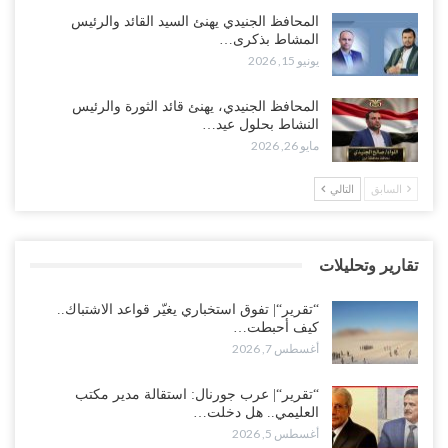
“تقرير“| الحظر البحري يعيد رسم خرائط الشحن إلى السعودية.. ناقلات
المحافظ الجنيدي يهنئ السيد القائد والرئيس
النفط تلتف حول أفريقيا وسفن تعلن: “لا توجد شحنة…
المشاط بذكرى…
أغسطس 4, 2026
يونيو 15, 2026
العليمي يواجه اتهامات بصفقة نفط سرية مع شركة أمريكية.. وبيع 2.5
المحافظ الجنيدي، يهنئ قائد الثورة والرئيس
مليون برميل يشعل غضب حضرموت..!
النشاط بحلول عيد…
أغسطس 4, 2026
مايو 26, 2026
مدير مكتب العليمي يقدم استقالته.. والخلافات تعصف بالرئاسي وصراع
السابق
التالي
محتدم على خليفته..!
أغسطس 4, 2026
تقارير وتحليلات
“تعز“| وسط إعادة رسم النفوذ السعودي.. الإصلاح يجدد اتهامه لطارق
بالتهريب وعينه على المحافظ..!
“تقرير“| تفوق استخباري يغيّر قواعد الاشتباك..
أغسطس 4, 2026
كيف أحبطت…
أغسطس 7, 2026
“شبوة“| مع تحشيدات عسكرية تنذر بجولة جديدة مع السعودية.. الإمارات
تعيد تحشيد قواتها في أهم سواحل اليمن على البحر…
“تقرير“| عرب جورنال: استقالة مدير مكتب
العليمي.. هل دخلت…
أغسطس 4, 2026
أغسطس 5, 2026