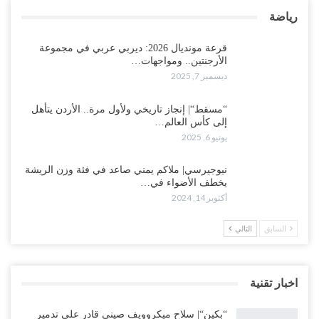
رياضة
قرعة مونديال 2026: ديربي عربي في مجموعة
الأرجنتين.. ومواجهات…
ديسمبر 7, 2025
“مسقط“| إنجاز تاريخي ولأول مرة.. الأردن يتأهل
إلى كأس العالم…
يونيو 6, 2025
نيوجيرسي| ملاكم يمني صاعد في فئة وزن الريشة
يخطف الأضواء في…
أكتوبر 14, 2024
السابق
التالي
اخبار تقنية
“بكين“| سلاح ميكروويف صيني قادر على تدمير