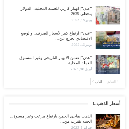
“عدن“| انهيار كارثي للعملة المحلية.. الدولار
يتخطى 2639…
يونيو 15, 2025
“عدن“| ارتفاع كبير لأسعار الصرف.. والوضع
الاقتصادي يخرج عن…
يونيو 13, 2025
“عدن“| ضمن الانهيار التاريخي وغير المسبوق..
العملة المحلية…
أبريل 30, 2025
السابق
التالي
أسعار الذهب..!
الذهب يفاجئ الجميع بارتفاع مرعب وغير مسبوق..
الجنيه يقترب من…
فبراير 3, 2025