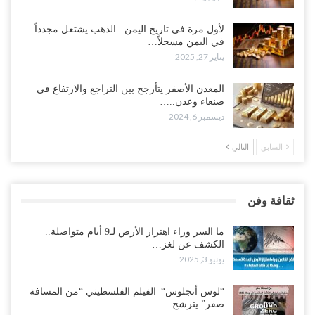
لأول مرة في تاريخ اليمن.. الذهب يشتعل مجدداً
في اليمن مسجلاً…
يناير 27, 2025
المعدن الأصفر يتأرجح بين التراجع والارتفاع في
صنعاء وعدن..…
ديسمبر 6, 2024
السابق
التالي
ثقافة وفن
ما السر وراء اهتزاز الأرض لـ9 أيام متواصلة..
الكشف عن لغز…
يونيو 3, 2025
“لوس أنجلوس“| الفيلم الفلسطيني “من المسافة
صفر” يترشح…