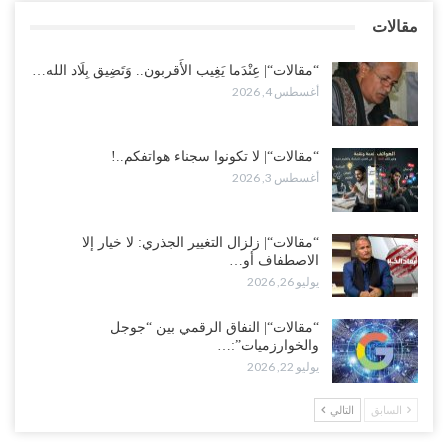
بالعبر.. هل بدأت الرياض إعادة هيكلة فصائلها بعد…
مقالات
أغسطس 2, 2026
“مقالات“| عِنْدَما يَغِيب الأَقربون.. وَتَضِيق بِلَاد الله…
أغسطس 4, 2026
“مقالات“| لا تكونوا سجناء هواتفكم..!
أغسطس 3, 2026
“مقالات“| زلزال التغيير الجذري: لا خيار إلا
الاصطفاف أو…
يوليو 26, 2026
“مقالات“| النفاق الرقمي بين “جوجل
والخوارزميات”:…
يوليو 22, 2026
السابق
التالي