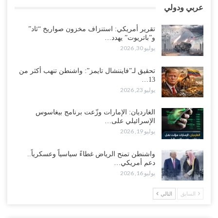
العطش وغياب الغاز يفاقمان مأساة الأهالي بعدن.. مدينة تغرق في دوامة
عربي ودولي
الانهيار الخدمي..!
أغسطس 3, 2026
تقرير أمريكي: استنزاف مخزون صواريخ “ثاد”
و”باتريوت” يهدد…
“مقالات“| لا تكونوا سجناء هواتفكم..!
يوليو 30, 2026
أغسطس 3, 2026
تحقيق لـ”فايننشال تايمز”: واشنطن تنهب أكثر من
13…
“حضرموت“| بعد اقتحام منزل شيخ بارز.. قبائل الصحراء اليمنية تبدأ
يوليو 23, 2026
احتشاداً على الحدود السعودية..!
أغسطس 2, 2026
الغارديان: الإمارات وزّعت برنامج بيغاسوس
الإسرائيلي على…
وسط غضبٍ جنوباً.. دعوات لإغلاق مطرح فدغم مع تحوله من معسكر
يوليو 19, 2026
للتجنيد إلى ساحة لتصفية قادة التحالف..!
أغسطس 2, 2026
واشنطن تمنح الرياض غطاءً سياسياً وعسكرياً..
دعم أمريكي…
“تعز“| مع اقتراب إعادة الهيكلة السعودية.. سباق بين طارق والإصلاح
يوليو 16, 2026
لإشعال حرب..!
أغسطس 2, 2026
السابق
التالي
“حضرموت“| تغييرات سعودية بصفوف قيادة “درع الوطن” المتمركز