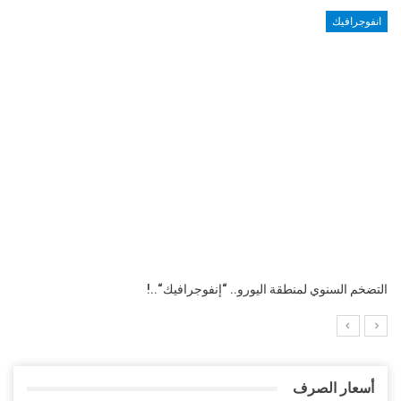
انفوجرافيك
التضخم السنوي لمنطقة اليورو.. “إنفوجرافيك“..!
أسعار الصرف