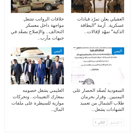
العقيلي يعلن تمرّد قيادات
خلافات الرواتب تشعل
عسكرية.. أزمة “البطاقة
مواجهة داخل معسكر
الذكية” تمهّد لإقالات…
التحالف… والإصلاح يصعّد في
جبهات مأرب…
اليمن
اليمن
السعودية تُصعّد الحصار على
العليمي يشغل خصومه
اليمنيين.. وقرار بحرمان
بمعارك التعيينات.. وتحركات
طلاب الشمال من تعميد
موازية للسيطرة على ملفات
الشهادات يشعل…
المال…
السابق
التالي