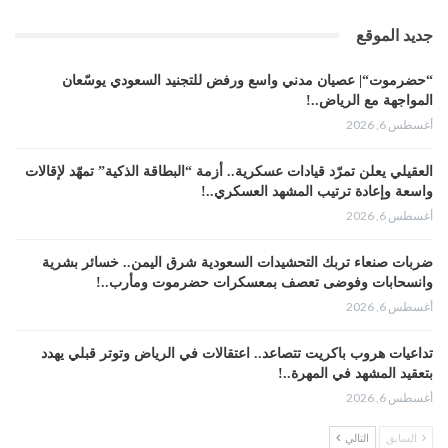
جديد الموقع
“حضرموت“| عصيان مدني واسع ورفض للتجنيد السعودي يوسّعان
المواجهة مع الرياض..!
أغسطس 6, 2026
العقيلي يعلن تمرّد قيادات عسكرية.. أزمة “البطاقة الذكية” تمهّد لإقالات
واسعة وإعادة ترتيب المشهد العسكري..!
أغسطس 6, 2026
ضربات صنعاء تربك التحشيدات السعودية شرق اليمن.. خسائر بشرية
وانسحابات وفوضى تعصف بمعسكرات حضرموت ومأرب..!
أغسطس 6, 2026
تداعيات هروب باكريت تتصاعد.. اعتقالات في الرياض وتوتر قبلي يهدد
بتعقيد المشهد في المهرة..!
أغسطس 6, 2026
السابق
التالي
“حضرموت“| في تصعيد غير مسبوق.. انتشار فصيل “مكافحة الإرهاب”