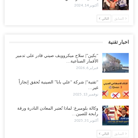
أكتوبر 14, 2024
السابق
التالي
اخبار تقنية
“بكين“| سلاح ميكروويف صيني قادر على تدمير
الأقمار الصناعية…
فبراير 6, 2026
“تقنية“| شركة “علي بابا” الصينية تُحقق إنجازاً
غير…
نوفمبر 13, 2025
وكالة بلومبرغ: لماذا تُعتبر المعادن النادرة ورقة
رابحة للصين…
أكتوبر 31, 2025
السابق
التالي