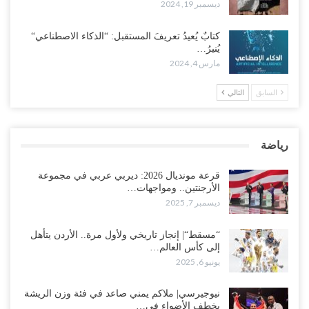
ديسمبر 19, 2024
كتابٌ يُعيدُ تعريفَ المستقبل: “الذكاء الاصطناعي“
يُنيرُ…
مارس 4, 2024
السابق
التالي
رياضة
قرعة مونديال 2026: ديربي عربي في مجموعة
الأرجنتين.. ومواجهات…
ديسمبر 7, 2025
“مسقط“| إنجاز تاريخي ولأول مرة.. الأردن يتأهل
إلى كأس العالم…
يونيو 6, 2025
نيوجيرسي| ملاكم يمني صاعد في فئة وزن الريشة
يخطف الأضواء في…