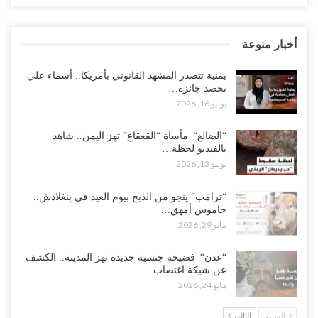
أخبار منوعة
يمنية تتصدر المشهد القانوني بأمريكا.. أسماء علي
تحصد جائزة…
يونيو 16, 2026
“الضالع“| مأساة “القعقاع” تهز اليمن.. شاهد
بالفيديو لحظة…
يونيو 13, 2026
“ترامب” ينجو من الذبح بيوم العيد في بنغلادش..
جاموس أمهق…
مايو 29, 2026
“عدن“| فضيحة جنسية جديدة تهز المدينة.. الكشف
عن شبكة اغتصاب…
مايو 24, 2026
السابق
التالي