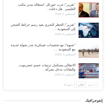
“تقرير“| عرب جورنال: استقالة مدير مكتب
العليمي.. هل دخلت…
أغسطس 5, 2026
“تقرير“| الحظر البحري يعيد رسم خرائط الشحن
إلى السعودية..…
أغسطس 4, 2026
“شبوة“| مع تحشيدات عسكرية تنذر بجولة جديدة
مع السعودية..…
أغسطس 4, 2026
الانتقالي يستكمل ترتيبات حسم حضرموت..
والنقابات تدخل معركة…
أغسطس 3, 2026
السابق
التالي
1 من 11
إنفوجرافيك