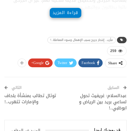
بمعالجة الجرحى وتخصيص مدينة سكنية لهم، غير أن الجرحى
باتوا يطالبون برواتبهم.
قراءة المزيد
مأرب.. إنتحار جريح بسبب الإهمال وسوء المعاملة..!
259
Google+
Twitter
Facebook
Share
السابق
التالي
عبدالسلام: غريفيث تحول
توتال تطالب بمنشأة بلحاف
لساعي بريد بين الرياض و
والإمارات تتهرب..!
ابوظبي..!
قد يعجبك ايضا
المزيد عن المؤلف