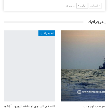
السابق
التالي
1 من 11
إنفوجرافيك
انفوجرافيك
التضخم السنوي لمنطقة اليورو.. “إنفوجرافيك“..!