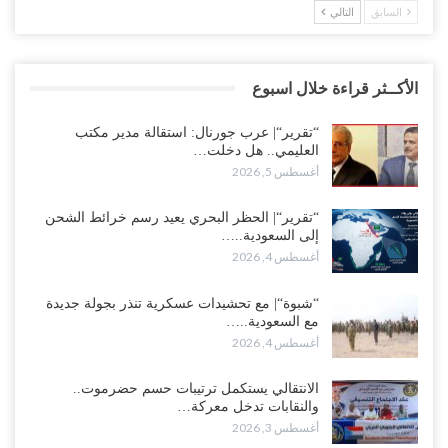
السابق
التالي
الأكــثر قراءة خلال اسبوع
“تقرير“| عرب جورنال: استقالة مدير مكتب
العليمي.. هل دخلت…
أغسطس 5, 2026
“تقرير“| الحظر البحري يعيد رسم خرائط الشحن
إلى السعودية..…
أغسطس 4, 2026
“شبوة“| مع تحشيدات عسكرية تنذر بجولة جديدة
مع السعودية..…
أغسطس 4, 2026
الانتقالي يستكمل ترتيبات حسم حضرموت..
والنقابات تدخل معركة…
أغسطس 3, 2026