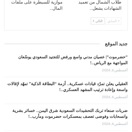
طلاب الشمال من تعميد
موازية للسيطرة على ملفات
الشهادات يشعل…
المال…
السابق
التالي
جديد الموقع
“حضرموت“| عصيان مدني واسع ورفض للتجنيد السعودي يوسّعان
المواجهة مع الرياض..!
أغسطس 6, 2026
العقيلي يعلن تمرّد قيادات عسكرية.. أزمة “البطاقة الذكية” تمهّد لإقالات
واسعة وإعادة ترتيب المشهد العسكري..!
أغسطس 6, 2026
ضربات صنعاء تربك التحشيدات السعودية شرق اليمن.. خسائر بشرية
وانسحابات وفوضى تعصف بمعسكرات حضرموت ومأرب..!
أغسطس 6, 2026