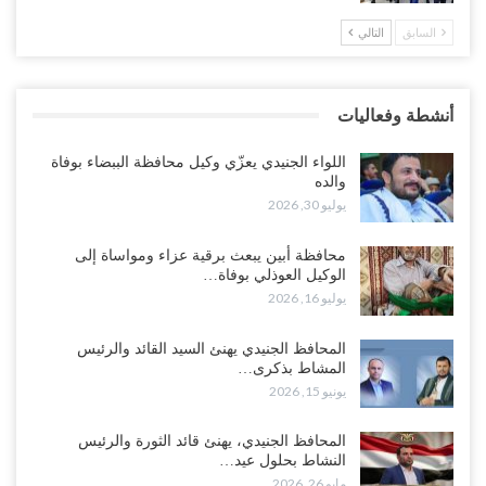
السابق
التالي
العليمي يواجه اتهامات بصفقة نفط سرية مع شركة أمريكية.. وبيع 2.5
مليون برميل يشعل غضب حضرموت..!
أغسطس 4, 2026
أنشطة وفعاليات
مدير مكتب العليمي يقدم استقالته.. والخلافات تعصف بالرئاسي وصراع
محتدم على خليفته..!
اللواء الجنيدي يعزّي وكيل محافظة الببضاء بوفاة
أغسطس 4, 2026
والده
يوليو 30, 2026
“تعز“| وسط إعادة رسم النفوذ السعودي.. الإصلاح يجدد اتهامه لطارق
بالتهريب وعينه على المحافظ..!
محافظة أبين يبعث برقية عزاء ومواساة إلى
الوكيل العوذلي بوفاة…
أغسطس 4, 2026
يوليو 16, 2026
“شبوة“| مع تحشيدات عسكرية تنذر بجولة جديدة مع السعودية.. الإمارات
المحافظ الجنيدي يهنئ السيد القائد والرئيس
تعيد تحشيد قواتها في أهم سواحل اليمن على البحر…
المشاط بذكرى…
أغسطس 4, 2026
يونيو 15, 2026
“الضالع“| حملة اجتثاث سعودية لأذرع الزبيدي من معقله الأبرز..!
المحافظ الجنيدي، يهنئ قائد الثورة والرئيس
أغسطس 4, 2026
النشاط بحلول عيد…
مايو 26, 2026