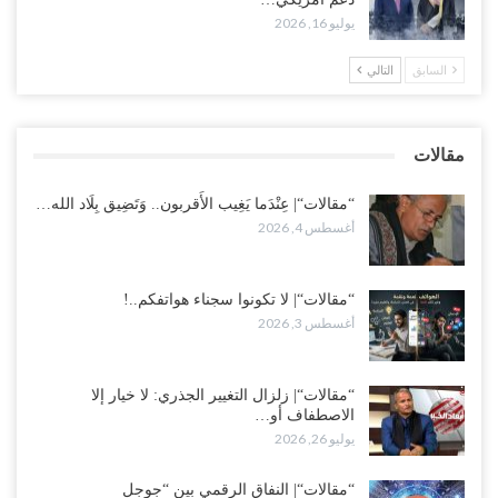
“تعز“| مع اقتراب إعادة الهيكلة السعودية.. سباق بين طارق والإصلاح
يوليو 16, 2026
لإشعال حرب..!
أغسطس 2, 2026
السابق
التالي
“حضرموت“| تغييرات سعودية بصفوف قيادة “درع الوطن” المتمركز
بالعبر.. هل بدأت الرياض إعادة هيكلة فصائلها بعد…
مقالات
أغسطس 2, 2026
“مقالات“| عِنْدَما يَغِيب الأَقربون.. وَتَضِيق بِلَاد الله…
أغسطس 4, 2026
“مقالات“| لا تكونوا سجناء هواتفكم..!
أغسطس 3, 2026
“مقالات“| زلزال التغيير الجذري: لا خيار إلا
الاصطفاف أو…
يوليو 26, 2026
“مقالات“| النفاق الرقمي بين “جوجل