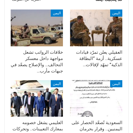
اليمن
اليمن
العقيلي يعلن تمرّد قيادات
خلافات الرواتب تشعل
عسكرية.. أزمة “البطاقة
مواجهة داخل معسكر
الذكية” تمهّد لإقالات…
التحالف… والإصلاح يصعّد في
جبهات مأرب…
اليمن
اليمن
السعودية تُصعّد الحصار على
العليمي يشغل خصومه
اليمنيين.. وقرار بحرمان
بمعارك التعيينات.. وتحركات