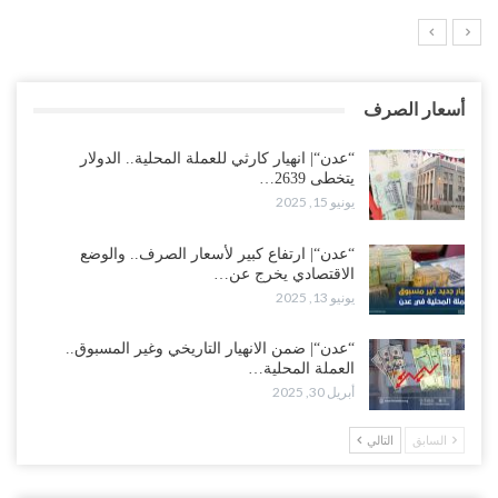
أسعار الصرف
“عدن“| انهيار كارثي للعملة المحلية.. الدولار
يتخطى 2639…
يونيو 15, 2025
“عدن“| ارتفاع كبير لأسعار الصرف.. والوضع
الاقتصادي يخرج عن…
يونيو 13, 2025
“عدن“| ضمن الانهيار التاريخي وغير المسبوق..
العملة المحلية…
أبريل 30, 2025
السابق
التالي