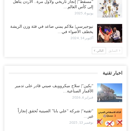
“مسقط“| إنجاز تاريخي ولأول مرة.. الأردن يتأهل
إلى كأس العالم…
يونيو 6, 2025
نيوجيرسي| ملاكم يمني صاعد في فئة وزن الريشة
يخطف الأضواء في…
أكتوبر 14, 2024
السابق
التالي
اخبار تقنية
“بكين“| سلاح ميكروويف صيني قادر على تدمير
الأقمار الصناعية…
فبراير 6, 2026
“تقنية“| شركة “علي بابا” الصينية تُحقق إنجازاً
غير…
نوفمبر 13, 2025