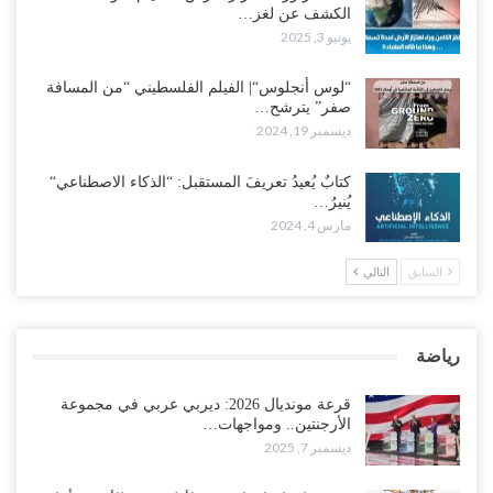
الكشف عن لغز…
يونيو 3, 2025
“لوس أنجلوس“| الفيلم الفلسطيني “من المسافة
صفر” يترشح…
ديسمبر 19, 2024
كتابٌ يُعيدُ تعريفَ المستقبل: “الذكاء الاصطناعي“
يُنيرُ…
مارس 4, 2024
السابق
التالي
رياضة
قرعة مونديال 2026: ديربي عربي في مجموعة
الأرجنتين.. ومواجهات…
ديسمبر 7, 2025