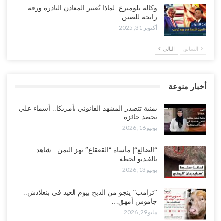
وكالة بلومبرغ: لماذا تُعتبر المعادن النادرة ورقة
رابحة للصين…
أكتوبر 31, 2025
السابق
التالي
أخبار منوعة
يمنية تتصدر المشهد القانوني بأمريكا.. أسماء علي
تحصد جائزة…
يونيو 16, 2026
“الضالع“| مأساة “القعقاع” تهز اليمن.. شاهد
بالفيديو لحظة…
يونيو 13, 2026
“ترامب” ينجو من الذبح بيوم العيد في بنغلادش..
جاموس أمهق…
مايو 29, 2026