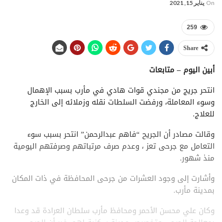
On
يناير 15, 2021
259
Share
أبين اليوم – متابعات
انتحر جريج من مجندي قوات هادي في مأرب بسبب الإهمال
وسوء المعاملة، ورفضت السلطات نقله وزملائه إلى الخارج
للعلاج.
وقالت مصادر أن الجريح “فاهم عبدالرحمن” انتحر بسبب سوء
التعامل مع جرحى تعز ، وعدم صرف مرتباتهم وصرفتهم اليومية
منذ شهور.
وأشارت إلى وجود العشرات من جرحى المحافظة في ذات المكان
بمدينة مأرب.
وكان علي محسن الأحمر ومحافظ مأرب سلطان العرادة قد وعدا