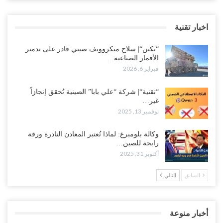
اخبار تقنية
“بكين“| سلاح ميكروويف صيني قادر على تدمير
الأقمار الصناعية…
فبراير 6, 2026
“تقنية“| شركة “علي بابا” الصينية تُحقق إنجازاً
غير…
نوفمبر 13, 2025
وكالة بلومبرغ: لماذا تُعتبر المعادن النادرة ورقة
رابحة للصين…
أكتوبر 31, 2025
السابق
التالي
أخبار منوعة