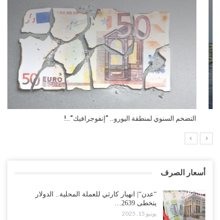
التضخم السنوي لمنطقة اليورو.. “إنفوجرافيك“..!
أسعار الصرف
“عدن“| انهيار كارثي للعملة المحلية.. الدولار
يتخطى 2639…
يونيو 15, 2025