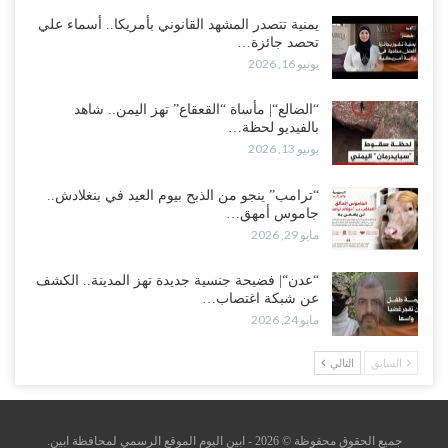
يمنية تتصدر المشهد القانوني بأمريكا.. أسماء علي
تحصد جائزة…
يونيو 16, 2026
“الضالع“| مأساة “القعقاع” تهز اليمن.. شاهد
بالفيديو لحظة…
يونيو 13, 2026
“ترامب” ينجو من الذبح بيوم العيد في بنغلادش..
جاموس أمهق…
مايو 29, 2026
“عدن“| فضيحة جنسية جديدة تهز المدينة.. الكشف
عن شبكة اغتصاب…
مايو 24, 2026
السابق
التالي
جميع الحقوق محقوظة © 2026 - ابين اليوم الموقع الرسمي لمحافظة ابين.