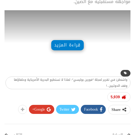
مواجهة مستقبلية مع الصين.
قراءة المزيد
واشنطن| في تقرير لمجلة “فورين بوليسي“: لماذا لا تستطيع البحرية الأمريكية وحلفاؤها
وقف الحوثيين..!
5,939
Google+
Twitter
Facebook
Share
ونشرت المجلة مساء الإثنين تقريراً مطولاً رصده وترجمه موقع
“يمن إيكو”، تحت عنوان: ” لماذا لا تستطيع البحرية الأمريكية
وحلفاؤها وقف الحوثيين؟”
السابق
التالي