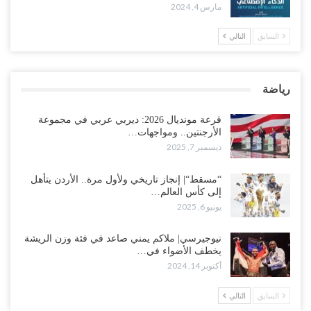
مارس 4, 2024
السابق
التالي
رياضة
قرعة مونديال 2026: ديربي عربي في مجموعة
الأرجنتين.. ومواجهات…
ديسمبر 7, 2025
“مسقط“| إنجاز تاريخي ولأول مرة.. الأردن يتأهل
إلى كأس العالم…
يونيو 6, 2025
نيوجيرسي| ملاكم يمني صاعد في فئة وزن الريشة
يخطف الأضواء في…
أكتوبر 14, 2024
السابق
التالي