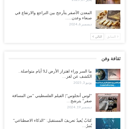
المعدن الأصفر يتأرجح بين التراجع والارتفاع في
صنعاء وعدن..…
ديسمبر 6, 2024
السابق
التالي
ثقافة وفن
ما السر وراء اهتزاز الأرض لـ9 أيام متواصلة..
الكشف عن لغز…
يونيو 3, 2025
“لوس أنجلوس“| الفيلم الفلسطيني “من المسافة
صفر” يترشح…
ديسمبر 19, 2024
كتابٌ يُعيدُ تعريفَ المستقبل: “الذكاء الاصطناعي“
يُنيرُ…