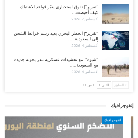
“تقرير“| تفوق استخباري يغيّر قواعد الاشتباك..
كيف أحبطت…
أغسطس 7, 2026
“تقرير“| الحظر البحري يعيد رسم خرائط الشحن
إلى السعودية..…
أغسطس 4, 2026
“شبوة“| مع تحشيدات عسكرية تنذر بجولة جديدة
مع السعودية..…
أغسطس 4, 2026
السابق
التالي
1 من 11
إنفوجرافيك
انفوجرافيك