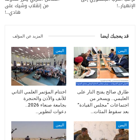
الإنهيار..!
من إنقلاب وشيك على
هادي..!
قد يعجبك ايضا
المزيد عن المؤلف
اليمن
اليمن
طارق صالح يفتح النار على
اختتام المؤتمر العلمي الثاني
العليمي.. ويسخر من
للأنف والأذن والحنجرة
اجتماعات “مجلس القيادة”
بجامعة صنعاء 2026..
بعد سقوط المئات…
دعوات لتطوير…
اليمن
اليمن