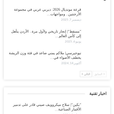
قرعة مونديال 2026: ديربي عربي في مجموعة
الأرجنتين.. ومواجهات…
ديسمبر 7, 2025
“مسقط“| إنجاز تاريخي ولأول مرة.. الأردن يتأهل
إلى كأس العالم…
يونيو 6, 2025
نيوجيرسي| ملاكم يمني صاعد في فئة وزن الريشة
يخطف الأضواء في…
أكتوبر 14, 2024
السابق
التالي
اخبار تقنية
“بكين“| سلاح ميكروويف صيني قادر على تدمير
الأقمار الصناعية…