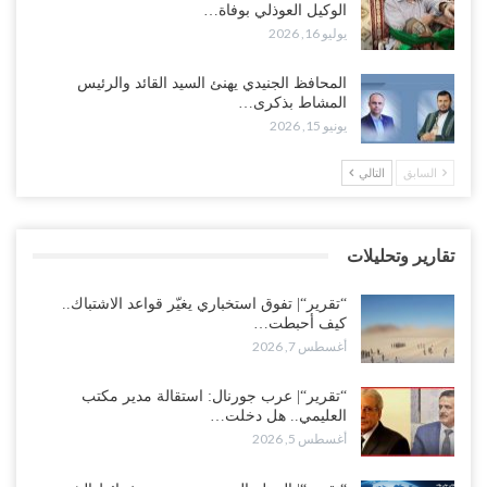
الوكيل العوذلي بوفاة…
أغسطس 6, 2026
يوليو 16, 2026
“حضرموت“| الانتقالي يرفع التصعيد بالعصيان المدني.. ورسالة تحدٍ
المحافظ الجنيدي يهنئ السيد القائد والرئيس
للسعودية بشأن النفط..!
المشاط بذكرى…
أغسطس 6, 2026
يونيو 15, 2026
“تقرير“| عرب جورنال: استقالة مدير مكتب العليمي.. هل دخلت سلطة
السابق
التالي
الرئاسي مرحلة التفكك المؤسسي..!
أغسطس 5, 2026
تقارير وتحليلات
حضرموت على حافة الانفجار.. اشتباكات قبلية مع فصائل سعودية
وتعزيزات عسكرية لحماية ترتيبات تصدير النفط..!
“تقرير“| تفوق استخباري يغيّر قواعد الاشتباك..
أغسطس 5, 2026
كيف أحبطت…
أغسطس 7, 2026
وسط معركة سعودية لإسقاط آخر معاقل الزبيدي.. القبائل تستنفر و”درع
الوطن” تبدأ الانتشار..!
“تقرير“| عرب جورنال: استقالة مدير مكتب
العليمي.. هل دخلت…
أغسطس 5, 2026
أغسطس 5, 2026
خلافات الرواتب تشعل مواجهة داخل معسكر التحالف… والإصلاح يصعّد