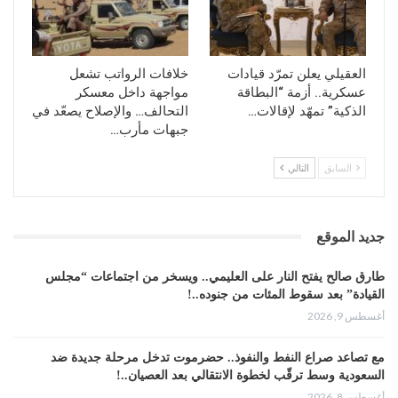
العقيلي يعلن تمرّد قيادات
خلافات الرواتب تشعل
عسكرية.. أزمة “البطاقة
مواجهة داخل معسكر
الذكية” تمهّد لإقالات…
التحالف… والإصلاح يصعّد في
جبهات مأرب…
السابق
التالي
جديد الموقع
طارق صالح يفتح النار على العليمي.. ويسخر من اجتماعات “مجلس
القيادة” بعد سقوط المئات من جنوده..!
أغسطس 9, 2026
مع تصاعد صراع النفط والنفوذ.. حضرموت تدخل مرحلة جديدة ضد
السعودية وسط ترقّب لخطوة الانتقالي بعد العصيان..!
أغسطس 8, 2026