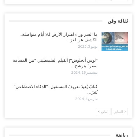
ثقافة وفن
ما السر وراء اهتزاز الأرض لـ9 أيام متواصلة..
الكشف عن لغز…
يونيو 3, 2025
“لوس أنجلوس“| الفيلم الفلسطيني “من المسافة
صفر” يترشح…
ديسمبر 19, 2024
كتابٌ يُعيدُ تعريفَ المستقبل: “الذكاء الاصطناعي“
يُنيرُ…
مارس 4, 2024
السابق
التالي
رياضة