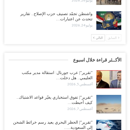
يوليو 26, 2026
واشنطن تجمّد تصنيف حزب الإصلاح.. تقارير
تتحدث عن اعتبارات…
يوليو 24, 2026
السابق
التالي
الأكــثر قراءة خلال اسبوع
“تقرير“| عرب جورنال: استقالة مدير مكتب
العليمي.. هل دخلت…
أغسطس 5, 2026
“تقرير“| تفوق استخباري يغيّر قواعد الاشتباك..
كيف أحبطت…
أغسطس 7, 2026
“تقرير“| الحظر البحري يعيد رسم خرائط الشحن
إلى السعودية..…