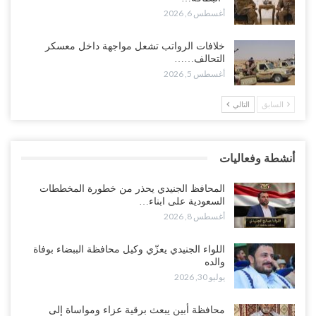
أغسطس 7, 2026
أغسطس 6, 2026
“حضرموت“| عصيان مدني واسع ورفض للتجنيد السعودي يوسّعان
خلافات الرواتب تشعل مواجهة داخل معسكر
المواجهة مع الرياض..!
التحالف……
أغسطس 6, 2026
أغسطس 5, 2026
السابق
التالي
العقيلي يعلن تمرّد قيادات عسكرية.. أزمة “البطاقة الذكية” تمهّد لإقالات
واسعة وإعادة ترتيب المشهد العسكري..!
أغسطس 6, 2026
أنشطة وفعاليات
ضربات صنعاء تربك التحشيدات السعودية شرق اليمن.. خسائر بشرية
وانسحابات وفوضى تعصف بمعسكرات حضرموت ومأرب..!
المحافظ الجنيدي يحذر من خطورة المخططات
أغسطس 6, 2026
السعودية على ابناء…
أغسطس 8, 2026
تداعيات هروب باكريت تتصاعد.. اعتقالات في الرياض وتوتر قبلي يهدد
بتعقيد المشهد في المهرة..!
اللواء الجنيدي يعزّي وكيل محافظة الببضاء بوفاة
والده
أغسطس 6, 2026
يوليو 30, 2026
“حضرموت“| في تصعيد غير مسبوق.. انتشار فصيل “مكافحة الإرهاب”
محافظة أبين يبعث برقية عزاء ومواساة إلى
في أحياء المكلا بالتزامن مع العصيان المدني..!