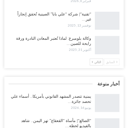
فبراير 6, 2026
“تقنية“| شركة “علي بابا” الصينية تُحقق إنجازاً
غير…
نوفمبر 13, 2025
وكالة بلومبرغ: لماذا تُعتبر المعادن النادرة ورقة
رابحة للصين…
أكتوبر 31, 2025
السابق
التالي
أخبار منوعة
يمنية تتصدر المشهد القانوني بأمريكا.. أسماء علي
تحصد جائزة…
يونيو 16, 2026
“الضالع“| مأساة “القعقاع” تهز اليمن.. شاهد
بالفيديو لحظة…