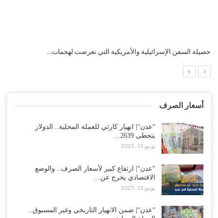
التضخم السنوي لمنطقة اليورو.. “إنفوجرافيك“..!
أسعار الصرف
“عدن“| انهيار كارثي للعملة المحلية.. الدولار
يتخطى 2639…
يونيو 15, 2025
“عدن“| ارتفاع كبير لأسعار الصرف.. والوضع
الاقتصادي يخرج عن…
يونيو 13, 2025
“عدن“| ضمن الانهيار التاريخي وغير المسبوق..