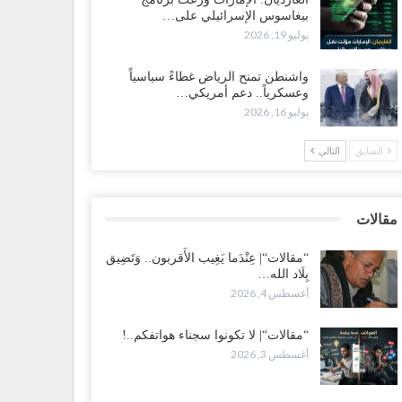
بيغاسوس الإسرائيلي على…
 تصعيد غير مسبوق ولأول مرة.. عمرو البيض يهاجم
يوليو 19, 2026
سعودية: الثقة معدومة والقوات الجنوبية ستتحرك إذا استمر
قمع..!
واشنطن تمنح الرياض غطاءً سياسياً
طس 3, 2026
وعسكرياً.. دعم أمريكي…
يوليو 16, 2026
 تصاعد الخلافات داخل “الرئاسي”.. أعضاء المجلس ينقلبون
ى العليمي ويلغون قراراته ويضغطون لإقالة مدير…
السابق
التالي
طس 3, 2026
عطش وغياب الغاز يفاقمان مأساة الأهالي بعدن.. مدينة تغرق
مقالات
 دوامة الانهيار الخدمي..!
طس 3, 2026
“مقالات“| عِنْدَما يَغِيب الأَقربون.. وَتَضِيق
بِلَاد الله…
أغسطس 4, 2026
قالات“| لا تكونوا سجناء هواتفكم..!
طس 3, 2026
“مقالات“| لا تكونوا سجناء هواتفكم..!
أغسطس 3, 2026