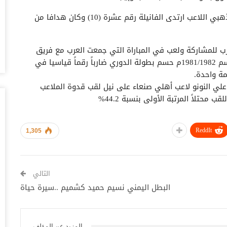
أغس
ويعد أحد أبرز لاعبي نادي التلال الرياضي في عصره الذهبي اللاعب ارتدى الفانيلة رقم عشرة (10) وكان هدافا من
تد
قب
ة منتخب العرب للمشاركة ولعب في المباراة التي جمعت العرب مع فريق
أغس
بايرن ميونخ في الدوحة ومعه استطاع التلال في موسم 1981/1982م حسم بطولة الدوري ضارباً رقماً قياسيا في
مة واحدة.
“ح
 علي النونو لاعب أهلي صنعاء على نيل لقب قدوة الملاعب
ال
حتلاً المرتبة الأولى بنسبة 44.2%
أغس
“ح
ReddIt
1,305
تح
أغس
“ت
التالي
دخ
البطل اليمني نسيم حميد كشميم ..سيرة حياة
أغس
حض
سع
المزيد عن المؤلف