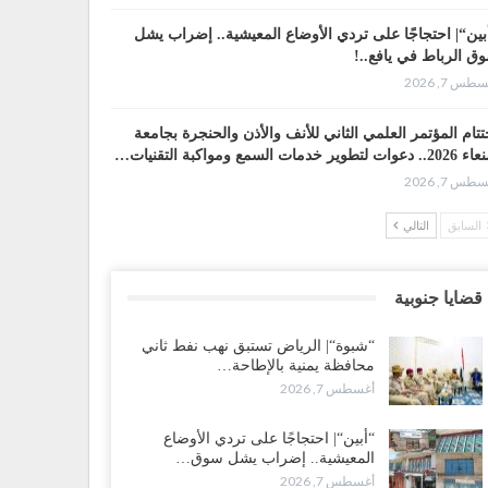
بين“| احتجاجًا على تردي الأوضاع المعيشية.. إضراب يشل
ق الرباط في يافع..!
طس 7, 2026
تتام المؤتمر العلمي الثاني للأنف والأذن والحنجرة بجامعة
وات لتطوير خدمات السمع ومواكبة التقنيات…
طس 7, 2026
السابق
التالي
ضرموت“| عصيان مدني واسع ورفض للتجنيد السعودي
سّعان المواجهة مع الرياض..!
طس 6, 2026
قضايا جنوبية
عقيلي يعلن تمرّد قيادات عسكرية.. أزمة “البطاقة الذكية”
“شبوة“| الرياض تستبق نهب نفط ثاني
هّد لإقالات واسعة وإعادة ترتيب المشهد العسكري..!
محافظة يمنية بالإطاحة…
طس 6, 2026
أغسطس 7, 2026
بات صنعاء تربك التحشيدات السعودية شرق اليمن.. خسائر
“أبين“| احتجاجًا على تردي الأوضاع
رية وانسحابات وفوضى تعصف بمعسكرات حضرموت
المعيشية.. إضراب يشل سوق…
أرب..!
أغسطس 7, 2026