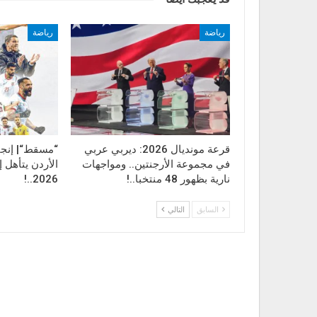
رياضة
رياضة
قرعة مونديال 2026: ديربي عربي
“مسقط“| إنجاز
في مجموعة الأرجنتين.. ومواجهات
الأردن يتأهل 
نارية بظهور 48 منتخبا..!
2026..!
السابق
التالي