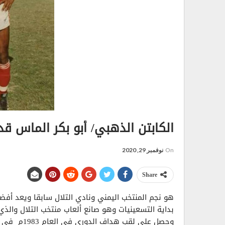
الكابتن الذهبي/ أبو بكر الماس قدو
On
نوفمبر 29, 2020
Share
هو نجم المنتخب اليمني ونادي التلال سابقا ويعد أفض
بداية التسعينيات وهو صانع ألعاب منتخب التلال والذ
وحصل على لقب هداف الدوري في العام 1983م في أول بطولة نخبة تلعب ذهابا وإيابا.