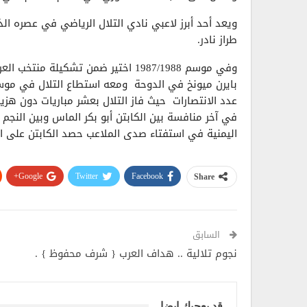
طراز نادر.
وفي موسم 1987/1988 اختير ضمن تشكيل
عدد الانتصارات حيث فاز التلال بعشر مباريات دون هزي
في آخر منافسة بين الكابتن أبو بكر الماس وبين النجم
اليمنية في استفتاء صدى الملاعب حصد الكابتن على اللقب م
Google+
Twitter
Facebook
Share
السابق
نجوم تلالية .. هداف العرب { شرف محفوظ } .
قد يعجبك ايضا