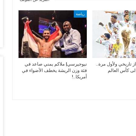
أغس
رياضة
وس
تس
أغس
خل
وا
أغس
 تاريخي ولأول مرة..
نيوجيرسي| ملاكم يمني صاعد في
إلى كأس العالم
فئة وزن الريشة يخطف الأضواء في
ال
أمريكا..!
ال
أغس
ال
لل
أغس
“ت