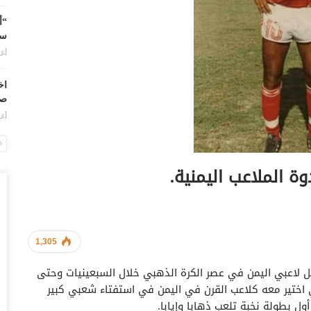
“أ
سو
أغس
اخ
صنعاء 2026.. دع
أغس
“ح
يو
ة الملاعب اليمنية.
أغس
ال
تم
أغس
1,305
ل لاعبي اليمن في عصر الكرة الذهبي خلال السبعينيات وحتى
ضر
ي اختير معه كلاعب القرن في اليمن في استفتاء شعبي كبير
بش
وم