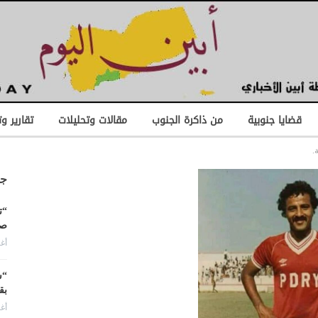
قضايا جنوبية
من ذاكرة الجنوب
مقالات وتحليلات
تقارير و
.
جد
“ت
صن
أغس
“ش
بق
أغس