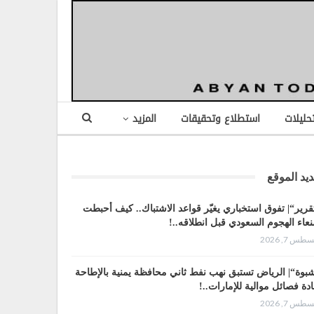
تحليلات
استطلاع وتحقيقات
المزيد
يد الموقع
قرير“| تفوق استخباري يغيّر قواعد الاشتباك.. كيف أحبطت
عاء الهجوم السعودي قبل انطلاقه..!
طس 7, 2026
بوة“| الرياض تستبق نهب نفط ثاني محافظة يمنية بالإطاحة
ادة فصائل موالية للإمارات..!
طس 7, 2026