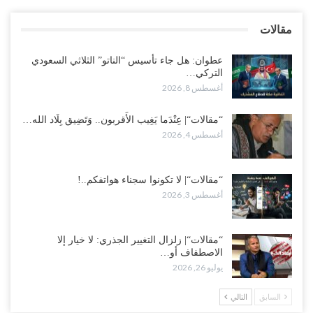
“مقالات“| عِنْدَما يَغِيب الأَقربون.. وَتَضِيق بِلَاد الله الوَاسِعَة.. تَبْقَى صَنْعَاء
مقالات
هِيَ الحِضْنُ الدَّافِئُ…
أغسطس 4, 2026
عطوان: هل جاء تأسيس “الناتو” الثلاثي السعودي
التركي…
أغسطس 8, 2026
“مقالات“| عِنْدَما يَغِيب الأَقربون.. وَتَضِيق بِلَاد الله…
أغسطس 4, 2026
“مقالات“| لا تكونوا سجناء هواتفكم..!
أغسطس 3, 2026
“مقالات“| زلزال التغيير الجذري: لا خيار إلا
الاصطفاف أو…
يوليو 26, 2026
السابق
التالي