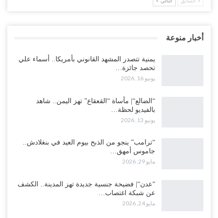
السابق
التالي
أخبار منوعة
يمنية تتصدر المشهد القانوني بأمريكا.. أسماء علي
تحصد جائزة…
يونيو 16, 2026
“الضالع“| مأساة “القعقاع” تهز اليمن.. شاهد
بالفيديو لحظة…
يونيو 13, 2026
“ترامب” ينجو من الذبح بيوم العيد في بنغلادش..
جاموس أمهق…
مايو 29, 2026
“عدن“| فضيحة جنسية جديدة تهز المدينة.. الكشف
عن شبكة اغتصاب…
مايو 24, 2026