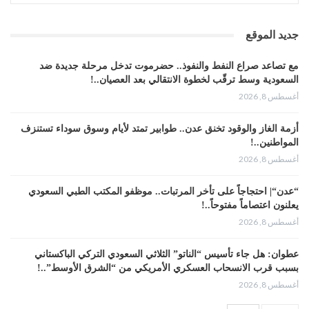
جديد الموقع
مع تصاعد صراع النفط والنفوذ.. حضرموت تدخل مرحلة جديدة ضد
السعودية وسط ترقّب لخطوة الانتقالي بعد العصيان..!
أغسطس 8, 2026
أزمة الغاز والوقود تخنق عدن.. طوابير تمتد لأيام وسوق سوداء تستنزف
المواطنين..!
أغسطس 8, 2026
“عدن“| احتجاجاً على تأخر المرتبات.. موظفو المكتب الطبي السعودي
يعلنون اعتصاماً مفتوحاً..!
أغسطس 8, 2026
عطوان: هل جاء تأسيس “الناتو” الثلاثي السعودي التركي الباكستاني
بسبب قرب الانسحاب العسكري الأمريكي من “الشرق الأوسط”..!
أغسطس 8, 2026