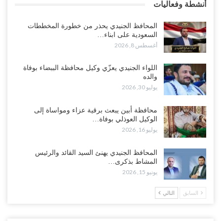
أنشطة وفعاليات
تداعيات هروب باكريت تتصاعد.. اعتقالات في الرياض وتوتر قبلي يهدد
بتعقيد المشهد في المهرة..!
المحافظ الجنيدي يحذر من خطورة المخططات
أغسطس 6, 2026
السعودية على ابناء…
أغسطس 8, 2026
“حضرموت“| في تصعيد غير مسبوق.. انتشار فصيل “مكافحة الإرهاب”
في أحياء المكلا بالتزامن مع العصيان المدني..!
اللواء الجنيدي يعزّي وكيل محافظة الببضاء بوفاة
والده
أغسطس 6, 2026
يوليو 30, 2026
“حضرموت“| الانتقالي يرفع التصعيد بالعصيان المدني.. ورسالة تحدٍ
محافظة أبين يبعث برقية عزاء ومواساة إلى
للسعودية بشأن النفط..!
الوكيل العوذلي بوفاة…
أغسطس 6, 2026
يوليو 16, 2026
“تقرير“| عرب جورنال: استقالة مدير مكتب العليمي.. هل دخلت سلطة
المحافظ الجنيدي يهنئ السيد القائد والرئيس
الرئاسي مرحلة التفكك المؤسسي..!
المشاط بذكرى…
أغسطس 5, 2026
يونيو 15, 2026
حضرموت على حافة الانفجار.. اشتباكات قبلية مع فصائل سعودية
السابق
التالي
وتعزيزات عسكرية لحماية ترتيبات تصدير النفط..!
أغسطس 5, 2026