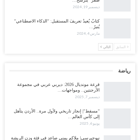
صفر” يترشح…
ديسمبر 19, 2024
كتابٌ يُعيدُ تعريفَ المستقبل: “الذكاء الاصطناعي“
يُنيرُ…
مارس 4, 2024
السابق
التالي
رياضة
قرعة مونديال 2026: ديربي عربي في مجموعة
الأرجنتين.. ومواجهات…
ديسمبر 7, 2025
“مسقط“| إنجاز تاريخي ولأول مرة.. الأردن يتأهل
إلى كأس العالم…
يونيو 6, 2025
نيوجيرسي| ملاكم يمني صاعد في فئة وزن الريشة