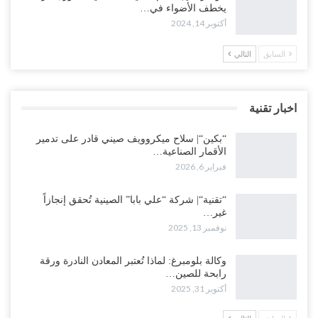
يخطف الأضواء في…
أكتوبر 14, 2024
السابق
التالي
اخبار تقنية
“بكين“| سلاح ميكروويف صيني قادر على تدمير
الأقمار الصناعية…
فبراير 6, 2026
“تقنية“| شركة “علي بابا” الصينية تُحقق إنجازاً
غير…
نوفمبر 13, 2025
وكالة بلومبرغ: لماذا تُعتبر المعادن النادرة ورقة
رابحة للصين…
أكتوبر 31, 2025