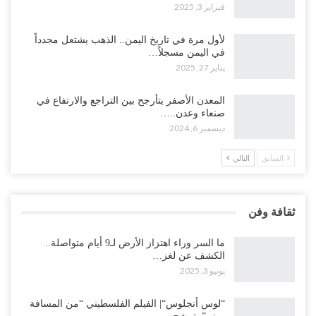
فبراير 3, 2025
لأول مرة في تاريخ اليمن.. الذهب يشتعل مجدداً
في اليمن مسجلاً…
يناير 27, 2025
المعدن الأصفر يتأرجح بين التراجع والارتفاع في
صنعاء وعدن..…
ديسمبر 6, 2024
السابق
التالي
ثقافة وفن
ما السر وراء اهتزاز الأرض لـ9 أيام متواصلة..
الكشف عن لغز…
يونيو 3, 2025
“لوس أنجلوس“| الفيلم الفلسطيني “من المسافة