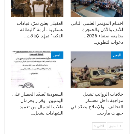
اختتام المؤتمر العلمي الثاني
العقيلي يعلن تمرّد قيادات
للأنف والأذن والحنجرة
عسكرية.. أزمة “البطاقة
بجامعة صنعاء 2026..
الذكية” تمهّد لإقالات…
دعوات لتطوير…
اليمن
اليمن
خلافات الرواتب تشعل
السعودية تُصعّد الحصار على
مواجهة داخل معسكر
اليمنيين.. وقرار بحرمان
التحالف… والإصلاح يصعّد في
طلاب الشمال من تعميد
جبهات مأرب…
الشهادات يشعل…
السابق
التالي