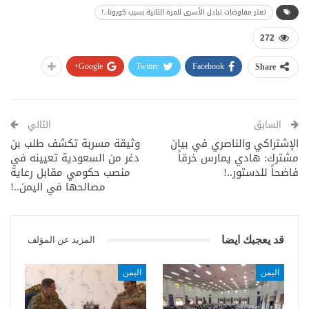
تعثر مفاوضات تبادل الأسرى للمرة الثانية بسبب كورونا..!
272
Google+
Twitter
Facebook
Share
السابق
التالي
الإشتراكي والناصري في بيان
وثيقة مسربة تكشف طلب بن
مشترك: هادي يمارس خرقاً
دغر من السعودية تعيينه في
فاضحاً للدستور..!
منصب حكومي مقابل رعاية
مصالحها في اليمن..!
قد يعجبك ايضا
المزيد عن المؤلف
اليمن
اليمن