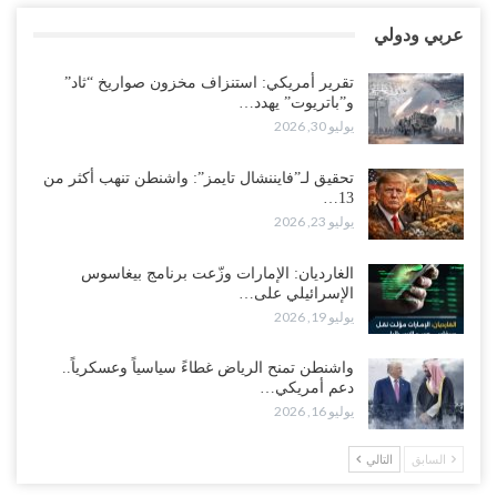
عربي ودولي
العليمي يواجه اتهامات بصفقة نفط سرية مع شركة أمريكية.. وبيع 2.5
مليون برميل يشعل غضب حضرموت..!
تقرير أمريكي: استنزاف مخزون صواريخ “ثاد”
أغسطس 4, 2026
و”باتريوت” يهدد…
يوليو 30, 2026
مدير مكتب العليمي يقدم استقالته.. والخلافات تعصف بالرئاسي وصراع
محتدم على خليفته..!
تحقيق لـ”فايننشال تايمز”: واشنطن تنهب أكثر من
أغسطس 4, 2026
13…
يوليو 23, 2026
“تعز“| وسط إعادة رسم النفوذ السعودي.. الإصلاح يجدد اتهامه لطارق
بالتهريب وعينه على المحافظ..!
الغارديان: الإمارات وزّعت برنامج بيغاسوس
الإسرائيلي على…
أغسطس 4, 2026
يوليو 19, 2026
“شبوة“| مع تحشيدات عسكرية تنذر بجولة جديدة مع السعودية.. الإمارات
واشنطن تمنح الرياض غطاءً سياسياً وعسكرياً..
تعيد تحشيد قواتها في أهم سواحل اليمن على البحر…
دعم أمريكي…
أغسطس 4, 2026
يوليو 16, 2026
“الضالع“| حملة اجتثاث سعودية لأذرع الزبيدي من معقله الأبرز..!
السابق
التالي
أغسطس 4, 2026