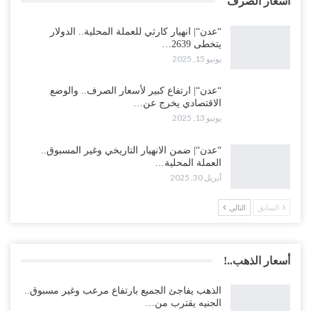
أسعار الصرف
“عدن“| انهيار كارثي للعملة المحلية.. الدولار
يتخطى 2639…
يونيو 15, 2025
“عدن“| ارتفاع كبير لأسعار الصرف.. والوضع
الاقتصادي يخرج عن…
يونيو 13, 2025
“عدن“| ضمن الانهيار التاريخي وغير المسبوق..
العملة المحلية…
أبريل 30, 2025
السابق
التالي
أسعار الذهب..!
الذهب يفاجئ الجميع بارتفاع مرعب وغير مسبوق..
الجنيه يقترب من…