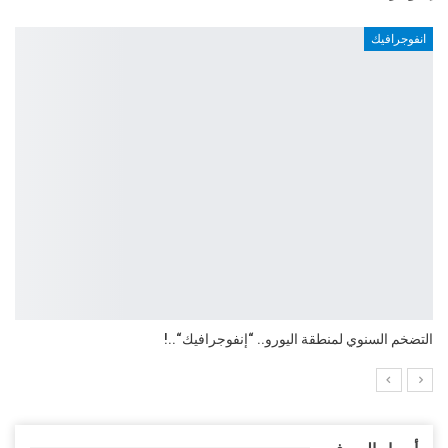
انفوجرافيك
التضخم السنوي لمنطقة اليورو.. “إنفوجرافيك“..!