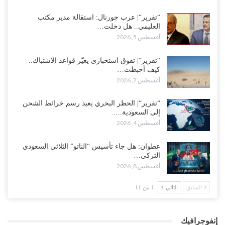
“تقرير“| عرب جورنال: استقالة مدير مكتب
العليمي.. هل دخلت…
أغسطس 5, 2026
“تقرير“| تفوق استخباري يغيّر قواعد الاشتباك..
كيف أحبطت…
أغسطس 7, 2026
“تقرير“| الحظر البحري يعيد رسم خرائط الشحن
إلى السعودية..…
أغسطس 4, 2026
عطوان: هل جاء تأسيس “الناتو” الثلاثي السعودي
التركي…
أغسطس 8, 2026
السابق
التالي
1 من 11
إنفوجرافيك