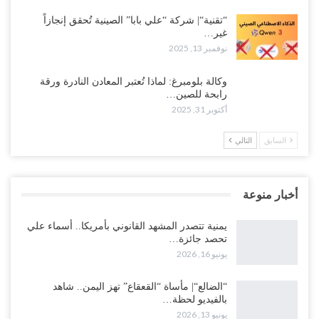
“تقنية“| شركة “علي بابا” الصينية تُحقق إنجازاً
غير…
نوفمبر 13, 2025
وكالة بلومبرغ: لماذا تُعتبر المعادن النادرة ورقة
رابحة للصين…
أكتوبر 31, 2025
السابق
التالي
أخبار منوعة
يمنية تتصدر المشهد القانوني بأمريكا.. أسماء علي
تحصد جائزة…
يونيو 16, 2026
“الضالع“| مأساة “القعقاع” تهز اليمن.. شاهد
بالفيديو لحظة…
يونيو 13, 2026