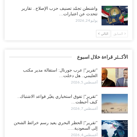
واشنطن تجمّد تصنيف حزب الإصلاح.. تقارير
تتحدث عن اعتبارات…
يوليو 24, 2026
السابق
التالي
الأكــثر قراءة خلال اسبوع
“تقرير“| عرب جورنال: استقالة مدير مكتب
العليمي.. هل دخلت…
أغسطس 5, 2026
“تقرير“| تفوق استخباري يغيّر قواعد الاشتباك..
كيف أحبطت…
أغسطس 7, 2026
“تقرير“| الحظر البحري يعيد رسم خرائط الشحن
إلى السعودية..…
أغسطس 4, 2026