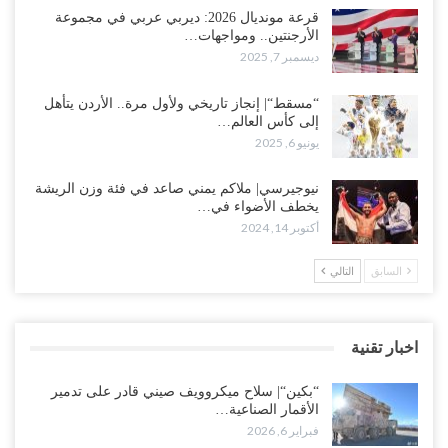
قرعة مونديال 2026: ديربي عربي في مجموعة
الأرجنتين.. ومواجهات…
ديسمبر 7, 2025
“مسقط“| إنجاز تاريخي ولأول مرة.. الأردن يتأهل
إلى كأس العالم…
يونيو 6, 2025
نيوجيرسي| ملاكم يمني صاعد في فئة وزن الريشة
يخطف الأضواء في…
أكتوبر 14, 2024
السابق
التالي
اخبار تقنية
“بكين“| سلاح ميكروويف صيني قادر على تدمير
الأقمار الصناعية…
فبراير 6, 2026