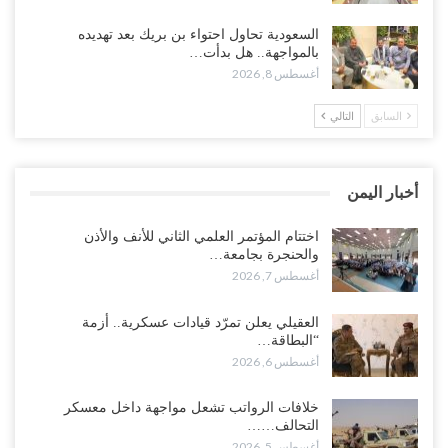
“أبين“| احتجاجًا على تردي الأوضاع المعيشية.. إضراب يشل سوق الرباط
السعودية تحاول احتواء بن بريك بعد تهديده
في يافع..!
بالمواجهة.. هل بدأت…
أغسطس 8, 2026
أغسطس 7, 2026
السابق
التالي
اختتام المؤتمر العلمي الثاني للأنف والأذن والحنجرة بجامعة صنعاء 2026..
دعوات لتطوير خدمات السمع ومواكبة التقنيات…
أغسطس 7, 2026
أخبار اليمن
“حضرموت“| عصيان مدني واسع ورفض للتجنيد السعودي يوسّعان
المواجهة مع الرياض..!
اختتام المؤتمر العلمي الثاني للأنف والأذن
والحنجرة بجامعة…
أغسطس 6, 2026
أغسطس 7, 2026
العقيلي يعلن تمرّد قيادات عسكرية.. أزمة “البطاقة الذكية” تمهّد لإقالات
العقيلي يعلن تمرّد قيادات عسكرية.. أزمة
واسعة وإعادة ترتيب المشهد العسكري..!
“البطاقة…
أغسطس 6, 2026
أغسطس 6, 2026
ضربات صنعاء تربك التحشيدات السعودية شرق اليمن.. خسائر بشرية
خلافات الرواتب تشعل مواجهة داخل معسكر
وانسحابات وفوضى تعصف بمعسكرات حضرموت ومأرب..!
التحالف……
أغسطس 6, 2026
أغسطس 5, 2026