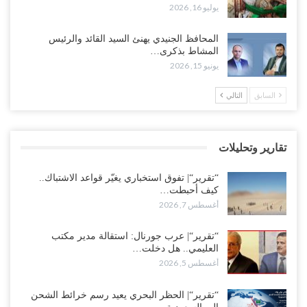
يوليو 16, 2026
وسط معركة سعودية لإسقاط آخر معاقل الزبيدي.. القبائل تستنفر و”درع
المحافظ الجنيدي يهنئ السيد القائد والرئيس
الوطن” تبدأ الانتشار..!
المشاط بذكرى…
أغسطس 5, 2026
يونيو 15, 2026
خلافات الرواتب تشعل مواجهة داخل معسكر التحالف… والإصلاح يصعّد
السابق
التالي
في جبهات مأرب وتعز والضالع..!
أغسطس 5, 2026
تقارير وتحليلات
السعودية تُصعّد الحصار على اليمنيين.. وقرار بحرمان طلاب الشمال من
تعميد الشهادات يشعل غضباً واسعاً..!
“تقرير“| تفوق استخباري يغيّر قواعد الاشتباك..
أغسطس 5, 2026
كيف أحبطت…
أغسطس 7, 2026
العليمي يشغل خصومه بمعارك التعيينات.. وتحركات موازية للسيطرة على
ملفات المال والنفط..!
“تقرير“| عرب جورنال: استقالة مدير مكتب
العليمي.. هل دخلت…
أغسطس 5, 2026
أغسطس 5, 2026
“تقرير“| الحظر البحري يعيد رسم خرائط الشحن إلى السعودية.. ناقلات
النفط تلتف حول أفريقيا وسفن تعلن: “لا توجد شحنة…
“تقرير“| الحظر البحري يعيد رسم خرائط الشحن