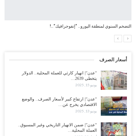
التضخم السنوي لمنطقة اليورو.. “إنفوجرافيك“..!
أسعار الصرف
“عدن“| انهيار كارثي للعملة المحلية.. الدولار
يتخطى 2639…
يونيو 15, 2025
“عدن“| ارتفاع كبير لأسعار الصرف.. والوضع
الاقتصادي يخرج عن…
يونيو 13, 2025
“عدن“| ضمن الانهيار التاريخي وغير المسبوق..
العملة المحلية…