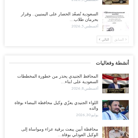
تداعيات هروب باكريت تتصاعد.. اعتقالات في الرياض وتوتر قبلي يهدد
السعودية تُصعّد الحصار على اليمنيين.. وقرار
بتعقيد المشهد في المهرة..!
بحرمان طلاب…
أغسطس 6, 2026
أغسطس 5, 2026
السابق
التالي
“حضرموت“| في تصعيد غير مسبوق.. انتشار فصيل “مكافحة الإرهاب”
في أحياء المكلا بالتزامن مع العصيان المدني..!
أغسطس 6, 2026
أنشطة وفعاليات
“حضرموت“| الانتقالي يرفع التصعيد بالعصيان المدني.. ورسالة تحدٍ
للسعودية بشأن النفط..!
المحافظ الجنيدي يحذر من خطورة المخططات
أغسطس 6, 2026
السعودية على ابناء…
أغسطس 8, 2026
“تقرير“| عرب جورنال: استقالة مدير مكتب العليمي.. هل دخلت سلطة
الرئاسي مرحلة التفكك المؤسسي..!
اللواء الجنيدي يعزّي وكيل محافظة الببضاء بوفاة
والده
أغسطس 5, 2026
يوليو 30, 2026
حضرموت على حافة الانفجار.. اشتباكات قبلية مع فصائل سعودية
محافظة أبين يبعث برقية عزاء ومواساة إلى
وتعزيزات عسكرية لحماية ترتيبات تصدير النفط..!
الوكيل العوذلي بوفاة…
أغسطس 5, 2026