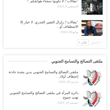
“مقالات“| لا تكونوا سجناء هواتفكم..!
أغسطس 3, 2026
“مقالات“| زلزال التغيير الجذري: لا خيار إلا
الاصطفاف أو…
يوليو 26, 2026
السابق
التالي
ملتقى التصالح والتسامح الجنوبي
ملتقى التصالح والتسامح الجنوبي يدين بشدة حادثة
إختطاف أولاد…
مارس 30, 2022
دائرة المرأة في ملتقى التصالح والتسامح الجنوبي
تهنئ جموع…
ديسمبر 14, 2021