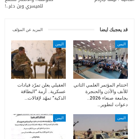
للميسري وبن دغر..!
قد يعجبك ايضا
المزيد عن المؤلف
اليمن
اليمن
اختتام المؤتمر العلمي الثاني
العقيلي يعلن تمرّد قيادات
للأنف والأذن والحنجرة
عسكرية.. أزمة “البطاقة
بجامعة صنعاء 2026..
الذكية” تمهّد لإقالات…
دعوات لتطوير…
اليمن
اليمن