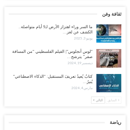
ثقافة وفن
ما السر وراء اهتزاز الأرض لـ9 أيام متواصلة..
الكشف عن لغز…
يونيو 3, 2025
“لوس أنجلوس“| الفيلم الفلسطيني “من المسافة
صفر” يترشح…
ديسمبر 19, 2024
كتابٌ يُعيدُ تعريفَ المستقبل: “الذكاء الاصطناعي“
يُنيرُ…
مارس 4, 2024
السابق
التالي
رياضة