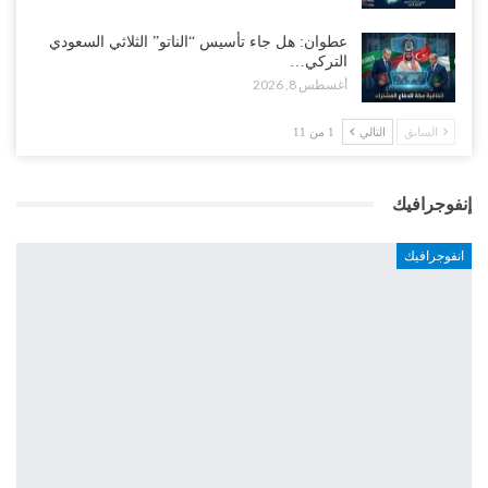
عطوان: هل جاء تأسيس “الناتو” الثلاثي السعودي
التركي…
أغسطس 8, 2026
السابق
التالي
1 من 11
إنفوجرافيك
انفوجرافيك