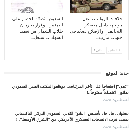
خلافات الرواتب تشعل
السعودية تُصعّد الحصار على
مواجهة داخل معسكر
اليمنيين.. وقرار بحرمان
التحالف… والإصلاح يصعّد في
طلاب الشمال من تعميد
جبهات مأرب…
الشهادات يشعل…
السابق
التالي
جديد الموقع
“عدن“| احتجاجاً على تأخر المرتبات.. موظفو المكتب الطبي السعودي
يعلنون اعتصاماً مفتوحاً..!
أغسطس 8, 2026
عطوان: هل جاء تأسيس “الناتو” الثلاثي السعودي التركي الباكستاني
بسبب قرب الانسحاب العسكري الأمريكي من “الشرق الأوسط”..!
أغسطس 8, 2026