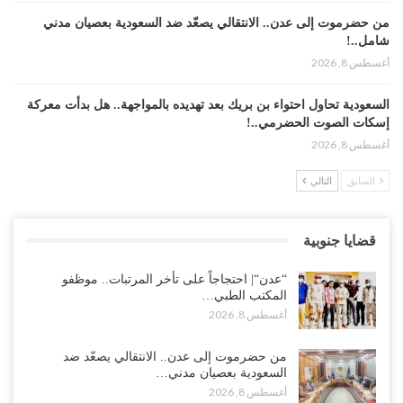
من حضرموت إلى عدن.. الانتقالي يصعّد ضد السعودية بعصيان مدني
شامل..!
أغسطس 8, 2026
السعودية تحاول احتواء بن بريك بعد تهديده بالمواجهة.. هل بدأت معركة
إسكات الصوت الحضرمي..!
أغسطس 8, 2026
السابق
التالي
المحافظ الجنيدي يحذر من خطورة المخططات السعودية على ابناء
الجنوب..!
أغسطس 8, 2026
قضايا جنوبية
“تقرير“| تفوق استخباري يغيّر قواعد الاشتباك.. كيف أحبطت صنعاء
“عدن“| احتجاجاً على تأخر المرتبات.. موظفو
الهجوم السعودي قبل انطلاقه..!
المكتب الطبي…
أغسطس 7, 2026
أغسطس 8, 2026
“شبوة“| الرياض تستبق نهب نفط ثاني محافظة يمنية بالإطاحة بقادة
من حضرموت إلى عدن.. الانتقالي يصعّد ضد
فصائل موالية للإمارات..!
السعودية بعصيان مدني…
أغسطس 7, 2026
أغسطس 8, 2026