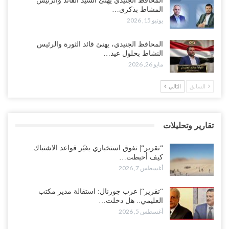
المحافظ الجنيدي يهنئ السيد القائد والرئيس
النفط تلتف حول أفريقيا وسفن تعلن: “لا توجد شحنة…
المشاط بذكرى…
أغسطس 4, 2026
يونيو 15, 2026
العليمي يواجه اتهامات بصفقة نفط سرية مع شركة أمريكية.. وبيع 2.5
المحافظ الجنيدي، يهنئ قائد الثورة والرئيس
مليون برميل يشعل غضب حضرموت..!
النشاط بحلول عيد…
أغسطس 4, 2026
مايو 26, 2026
مدير مكتب العليمي يقدم استقالته.. والخلافات تعصف بالرئاسي وصراع
السابق
التالي
محتدم على خليفته..!
أغسطس 4, 2026
تقارير وتحليلات
“تعز“| وسط إعادة رسم النفوذ السعودي.. الإصلاح يجدد اتهامه لطارق
بالتهريب وعينه على المحافظ..!
“تقرير“| تفوق استخباري يغيّر قواعد الاشتباك..
أغسطس 4, 2026
كيف أحبطت…
أغسطس 7, 2026
“شبوة“| مع تحشيدات عسكرية تنذر بجولة جديدة مع السعودية.. الإمارات
تعيد تحشيد قواتها في أهم سواحل اليمن على البحر…
“تقرير“| عرب جورنال: استقالة مدير مكتب
العليمي.. هل دخلت…
أغسطس 4, 2026
أغسطس 5, 2026
“الضالع“| حملة اجتثاث سعودية لأذرع الزبيدي من معقله الأبرز..!