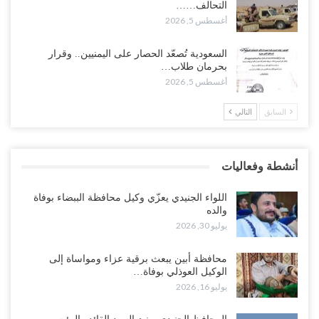
التحالف……
أغسطس 5, 2026
أغسطس 5, 2026
وسط معركة سعودية لإسقاط آخر معاقل الزبيدي.. القبائل تستنفر و”درع
السعودية تُصعّد الحصار على اليمنيين.. وقرار
الوطن” تبدأ الانتشار..!
بحرمان طلاب…
أغسطس 5, 2026
أغسطس 5, 2026
السابق
التالي
خلافات الرواتب تشعل مواجهة داخل معسكر التحالف… والإصلاح يصعّد
في جبهات مأرب وتعز والضالع..!
أغسطس 5, 2026
أنشطة وفعاليات
السعودية تُصعّد الحصار على اليمنيين.. وقرار بحرمان طلاب الشمال من
تعميد الشهادات يشعل غضباً واسعاً..!
اللواء الجنيدي يعزّي وكيل محافظة الببضاء بوفاة
أغسطس 5, 2026
والده
يوليو 30, 2026
العليمي يشغل خصومه بمعارك التعيينات.. وتحركات موازية للسيطرة على
ملفات المال والنفط..!
محافظة أبين يبعث برقية عزاء ومواساة إلى
الوكيل العوذلي بوفاة…
أغسطس 5, 2026
يوليو 16, 2026
“تقرير“| الحظر البحري يعيد رسم خرائط الشحن إلى السعودية.. ناقلات