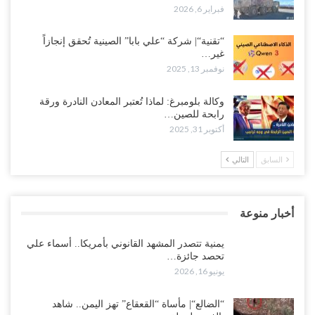
فبراير 6, 2026
“تقنية“| شركة “علي بابا” الصينية تُحقق إنجازاً
غير…
نوفمبر 13, 2025
وكالة بلومبرغ: لماذا تُعتبر المعادن النادرة ورقة
رابحة للصين…
أكتوبر 31, 2025
السابق
التالي
أخبار منوعة
يمنية تتصدر المشهد القانوني بأمريكا.. أسماء علي
تحصد جائزة…
يونيو 16, 2026
“الضالع“| مأساة “القعقاع” تهز اليمن.. شاهد