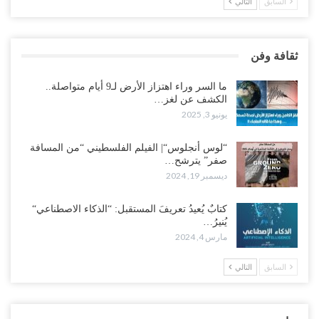
السابق
التالي
ثقافة وفن
ما السر وراء اهتزاز الأرض لـ9 أيام متواصلة..
الكشف عن لغز…
يونيو 3, 2025
“لوس أنجلوس“| الفيلم الفلسطيني “من المسافة
صفر” يترشح…
ديسمبر 19, 2024
كتابٌ يُعيدُ تعريفَ المستقبل: “الذكاء الاصطناعي“
يُنيرُ…
مارس 4, 2024
السابق
التالي