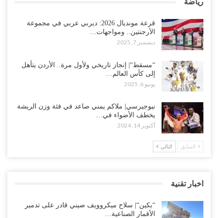
رياضة
قرعة مونديال 2026: ديربي عربي في مجموعة
الأرجنتين.. ومواجهات…
ديسمبر 7, 2025
“مسقط“| إنجاز تاريخي ولأول مرة.. الأردن يتأهل
إلى كأس العالم…
يونيو 6, 2025
نيوجيرسي| ملاكم يمني صاعد في فئة وزن الريشة
يخطف الأضواء في…
أكتوبر 14, 2024
السابق
التالي
اخبار تقنية
“بكين“| سلاح ميكروويف صيني قادر على تدمير
الأقمار الصناعية…