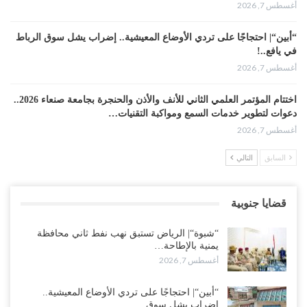
أغسطس 7, 2026
“أبين“| احتجاجًا على تردي الأوضاع المعيشية.. إضراب يشل سوق الرباط
في يافع..!
أغسطس 7, 2026
اختتام المؤتمر العلمي الثاني للأنف والأذن والحنجرة بجامعة صنعاء 2026..
دعوات لتطوير خدمات السمع ومواكبة التقنيات…
أغسطس 7, 2026
السابق
التالي
“حضرموت“| عصيان مدني واسع ورفض للتجنيد السعودي يوسّعان
المواجهة مع الرياض..!
أغسطس 6, 2026
قضايا جنوبية
العقيلي يعلن تمرّد قيادات عسكرية.. أزمة “البطاقة الذكية” تمهّد لإقالات
“شبوة“| الرياض تستبق نهب نفط ثاني محافظة
واسعة وإعادة ترتيب المشهد العسكري..!
يمنية بالإطاحة…
أغسطس 6, 2026
أغسطس 7, 2026
ضربات صنعاء تربك التحشيدات السعودية شرق اليمن.. خسائر بشرية
“أبين“| احتجاجًا على تردي الأوضاع المعيشية..
وانسحابات وفوضى تعصف بمعسكرات حضرموت ومأرب..!
إضراب يشل سوق…