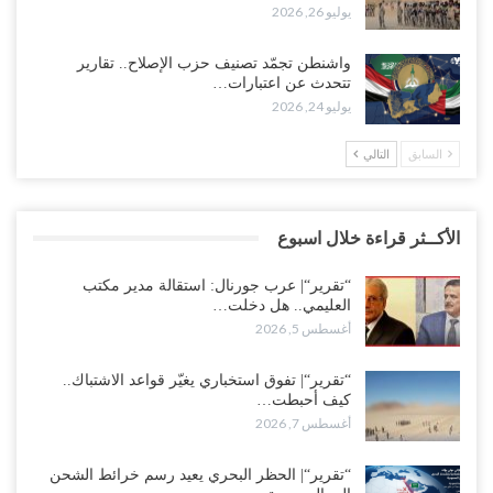
يوليو 26, 2026
واشنطن تجمّد تصنيف حزب الإصلاح.. تقارير
تتحدث عن اعتبارات…
يوليو 24, 2026
السابق
التالي
الأكــثر قراءة خلال اسبوع
“تقرير“| عرب جورنال: استقالة مدير مكتب
العليمي.. هل دخلت…
أغسطس 5, 2026
“تقرير“| تفوق استخباري يغيّر قواعد الاشتباك..
كيف أحبطت…
أغسطس 7, 2026
“تقرير“| الحظر البحري يعيد رسم خرائط الشحن