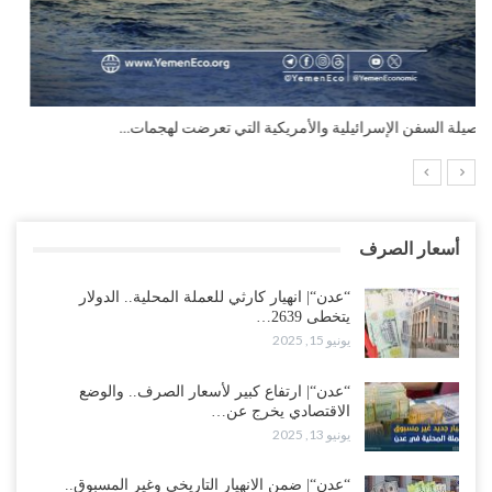
التضخم السنوي لمنطقة اليورو.. “إنفوجرافيك“..!
أسعار الصرف
“عدن“| انهيار كارثي للعملة المحلية.. الدولار
يتخطى 2639…
يونيو 15, 2025
“عدن“| ارتفاع كبير لأسعار الصرف.. والوضع
الاقتصادي يخرج عن…
يونيو 13, 2025
“عدن“| ضمن الانهيار التاريخي وغير المسبوق..