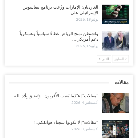
أغسطس 3, 2026
الغارديان: الإمارات وزّعت برنامج بيغاسوس
الإسرائيلي على…
يوليو 19, 2026
مع تصاعد الخلافات داخل “الرئاسي”.. أعضاء المجلس ينقلبون على
العليمي ويلغون قراراته ويضغطون لإقالة مدير…
واشنطن تمنح الرياض غطاءً سياسياً وعسكرياً..
أغسطس 3, 2026
دعم أمريكي…
يوليو 16, 2026
العطش وغياب الغاز يفاقمان مأساة الأهالي بعدن.. مدينة تغرق في دوامة
الانهيار الخدمي..!
السابق
التالي
أغسطس 3, 2026
“مقالات“| لا تكونوا سجناء هواتفكم..!
مقالات
أغسطس 3, 2026
“مقالات“| عِنْدَما يَغِيب الأَقربون.. وَتَضِيق بِلَاد الله…
أغسطس 4, 2026
“مقالات“| لا تكونوا سجناء هواتفكم..!
أغسطس 3, 2026