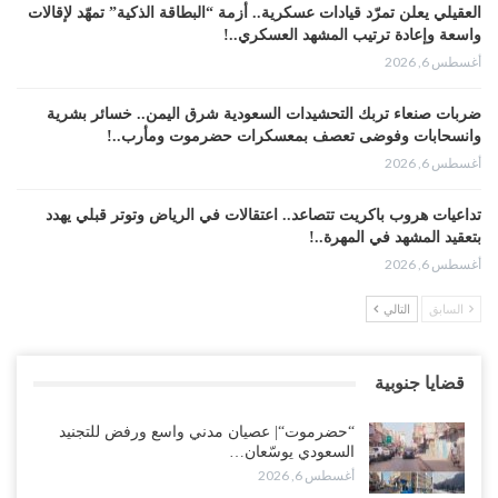
العقيلي يعلن تمرّد قيادات عسكرية.. أزمة “البطاقة الذكية” تمهّد لإقالات
واسعة وإعادة ترتيب المشهد العسكري..!
أغسطس 6, 2026
ضربات صنعاء تربك التحشيدات السعودية شرق اليمن.. خسائر بشرية
وانسحابات وفوضى تعصف بمعسكرات حضرموت ومأرب..!
أغسطس 6, 2026
تداعيات هروب باكريت تتصاعد.. اعتقالات في الرياض وتوتر قبلي يهدد
بتعقيد المشهد في المهرة..!
أغسطس 6, 2026
السابق
التالي
“حضرموت“| في تصعيد غير مسبوق.. انتشار فصيل “مكافحة الإرهاب”
في أحياء المكلا بالتزامن مع العصيان المدني..!
أغسطس 6, 2026
قضايا جنوبية
“حضرموت“| الانتقالي يرفع التصعيد بالعصيان المدني.. ورسالة تحدٍ
“حضرموت“| عصيان مدني واسع ورفض للتجنيد
للسعودية بشأن النفط..!
السعودي يوسّعان…
أغسطس 6, 2026
أغسطس 6, 2026