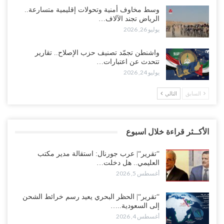
وسط مخاوف أمنية وتحولات إقليمية متسارعة..
الرياض تجند الآلاف…
يوليو 26, 2026
واشنطن تجمّد تصنيف حزب الإصلاح.. تقارير
تتحدث عن اعتبارات…
يوليو 24, 2026
السابق
التالي
الأكــثر قراءة خلال اسبوع
“تقرير“| عرب جورنال: استقالة مدير مكتب
العليمي.. هل دخلت…
أغسطس 5, 2026
“تقرير“| الحظر البحري يعيد رسم خرائط الشحن
إلى السعودية..…
أغسطس 4, 2026