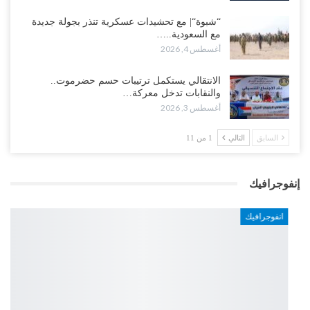
“شبوة“| مع تحشيدات عسكرية تنذر بجولة جديدة
مع السعودية..…
أغسطس 4, 2026
الانتقالي يستكمل ترتيبات حسم حضرموت..
والنقابات تدخل معركة…
أغسطس 3, 2026
السابق
التالي
1 من 11
إنفوجرافيك
انفوجرافيك