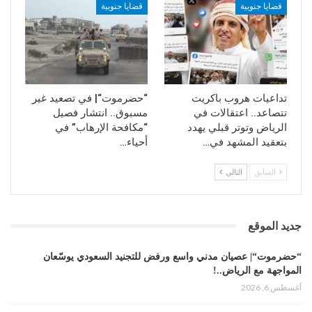
قضايا جنوبية
قضايا جنوبية
تداعيات هروب باكريت
“حضرموت“| في تصعيد غير
تتصاعد.. اعتقالات في
مسبوق.. انتشار فصيل
الرياض وتوتر قبلي يهدد
“مكافحة الإرهاب” في
بتعقيد المشهد في…
أحياء…
السابق
التالي
جديد الموقع
“حضرموت“| عصيان مدني واسع ورفض للتجنيد السعودي يوسّعان
المواجهة مع الرياض..!
أغسطس 6, 2026