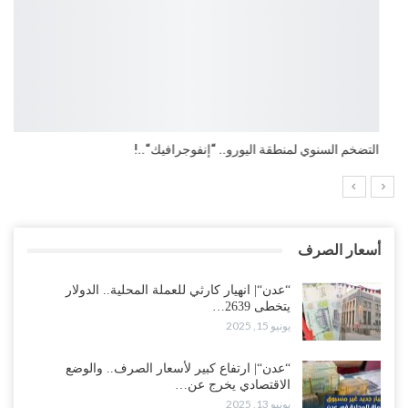
التضخم السنوي لمنطقة اليورو.. “إنفوجرافيك“..!
أسعار الصرف
“عدن“| انهيار كارثي للعملة المحلية.. الدولار
يتخطى 2639…
يونيو 15, 2025
“عدن“| ارتفاع كبير لأسعار الصرف.. والوضع
الاقتصادي يخرج عن…
يونيو 13, 2025