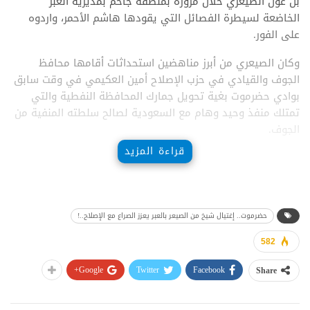
بن عون الصيعري خلال مروره بمنطقة جاحم بمديرية العبر
الخاضعة لسيطرة الفصائل التي يقودها هاشم الأحمر، واردوه
على الفور.
وكان الصيعري من أبرز مناهضين استحداثات أقامها محافظ
الجوف والقيادي في حزب الإصلاح أمين العكيمي في وقت سابق
بوادي حضرموت بغية تحويل جمارك المحافظة النفطية والتي
تمتلك منفذ وحيد وهام مع السعودية لصالح سلطته المنفية من
الجوف.
قراءة المزيد
المصدر: وكالات
حضرموت.. إغتيال شيخ من الصيعر بالعبر يعزز الصراع مع الإصلاح..!
582
Google+
Twitter
Facebook
Share