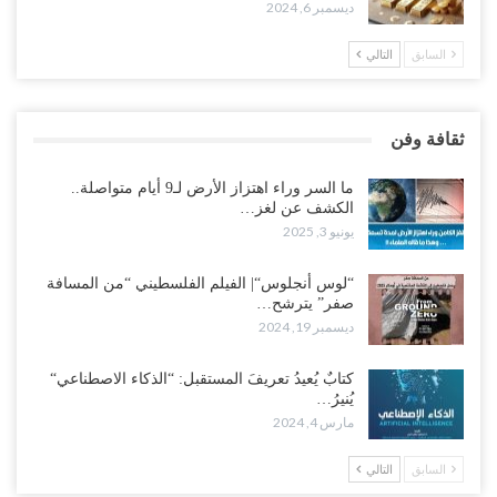
ديسمبر 6, 2024
السابق
التالي
ثقافة وفن
ما السر وراء اهتزاز الأرض لـ9 أيام متواصلة..
الكشف عن لغز…
يونيو 3, 2025
“لوس أنجلوس“| الفيلم الفلسطيني “من المسافة
صفر” يترشح…
ديسمبر 19, 2024
كتابٌ يُعيدُ تعريفَ المستقبل: “الذكاء الاصطناعي“
يُنيرُ…
مارس 4, 2024
السابق
التالي