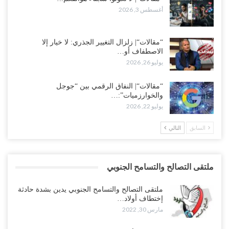
أغسطس 3, 2026
“مقالات“| زلزال التغيير الجذري: لا خيار إلا
الاصطفاف أو…
يوليو 26, 2026
“مقالات“| النفاق الرقمي بين “جوجل
والخوارزميات”:…
يوليو 22, 2026
السابق
التالي
ملتقى التصالح والتسامح الجنوبي
ملتقى التصالح والتسامح الجنوبي يدين بشدة حادثة
إختطاف أولاد…
مارس 30, 2022