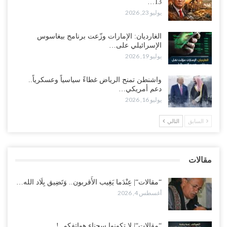
13…
“حضرموت“| بعد اقتحام منزل شيخ بارز.. قبائل الصحراء اليمنية تبدأ
يوليو 23, 2026
احتشاداً على الحدود السعودية..!
أغسطس 2, 2026
الغارديان: الإمارات وزّعت برنامج بيغاسوس
الإسرائيلي على…
وسط غضبٍ جنوباً.. دعوات لإغلاق مطرح فدغم مع تحوله من معسكر
يوليو 19, 2026
للتجنيد إلى ساحة لتصفية قادة التحالف..!
أغسطس 2, 2026
واشنطن تمنح الرياض غطاءً سياسياً وعسكرياً..
دعم أمريكي…
“تعز“| مع اقتراب إعادة الهيكلة السعودية.. سباق بين طارق والإصلاح
يوليو 16, 2026
لإشعال حرب..!
أغسطس 2, 2026
السابق
التالي
“حضرموت“| تغييرات سعودية بصفوف قيادة “درع الوطن” المتمركز
بالعبر.. هل بدأت الرياض إعادة هيكلة فصائلها بعد…
مقالات
أغسطس 2, 2026
“مقالات“| عِنْدَما يَغِيب الأَقربون.. وَتَضِيق بِلَاد الله…
أغسطس 4, 2026
“مقالات“| لا تكونوا سجناء هواتفكم..!