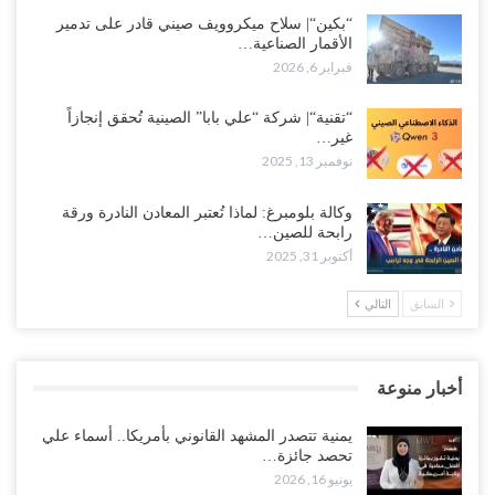
“بكين“| سلاح ميكروويف صيني قادر على تدمير
الأقمار الصناعية…
فبراير 6, 2026
“تقنية“| شركة “علي بابا” الصينية تُحقق إنجازاً
غير…
نوفمبر 13, 2025
وكالة بلومبرغ: لماذا تُعتبر المعادن النادرة ورقة
رابحة للصين…
أكتوبر 31, 2025
السابق
التالي
أخبار منوعة
يمنية تتصدر المشهد القانوني بأمريكا.. أسماء علي
تحصد جائزة…
يونيو 16, 2026