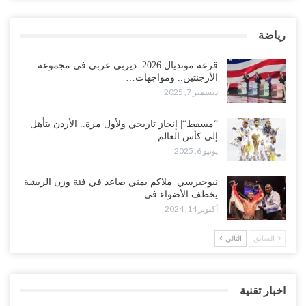
رياضة
قرعة مونديال 2026: ديربي عربي في مجموعة
الأرجنتين.. ومواجهات…
ديسمبر 7, 2025
“مسقط“| إنجاز تاريخي ولأول مرة.. الأردن يتأهل
إلى كأس العالم…
يونيو 6, 2025
نيوجيرسي| ملاكم يمني صاعد في فئة وزن الريشة
يخطف الأضواء في…
أكتوبر 14, 2024
السابق
التالي
اخبار تقنية