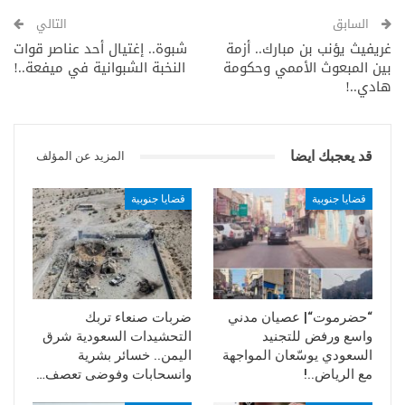
السابق
التالي
غريفيث يؤنب بن مبارك.. أزمة
شبوة.. إغتيال أحد عناصر قوات
بين المبعوث الأممي وحكومة
النخبة الشبوانية في ميفعة..!
هادي..!
قد يعجبك ايضا
المزيد عن المؤلف
قضايا جنوبية
قضايا جنوبية
“حضرموت“| عصيان مدني
ضربات صنعاء تربك
واسع ورفض للتجنيد
التحشيدات السعودية شرق
السعودي يوسّعان المواجهة
اليمن.. خسائر بشرية
مع الرياض..!
وانسحابات وفوضى تعصف…