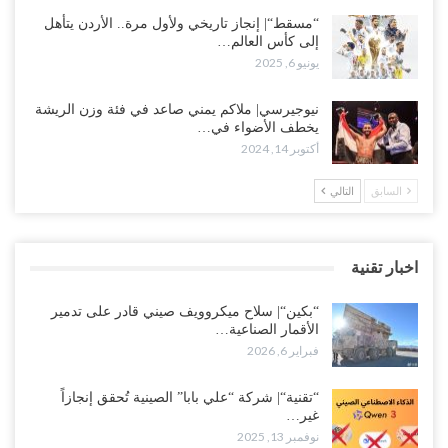
“مسقط“| إنجاز تاريخي ولأول مرة.. الأردن يتأهل
إلى كأس العالم…
يونيو 6, 2025
نيوجيرسي| ملاكم يمني صاعد في فئة وزن الريشة
يخطف الأضواء في…
أكتوبر 14, 2024
السابق
التالي
اخبار تقنية
“بكين“| سلاح ميكروويف صيني قادر على تدمير
الأقمار الصناعية…
فبراير 6, 2026
“تقنية“| شركة “علي بابا” الصينية تُحقق إنجازاً
غير…
نوفمبر 13, 2025