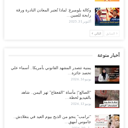
وكالة بلومبرغ: لماذا تُعتبر المعادن النادرة ورقة
رابحة للصين…
أكتوبر 31, 2025
السابق
التالي
أخبار منوعة
يمنية تتصدر المشهد القانوني بأمريكا.. أسماء علي
تحصد جائزة…
يونيو 16, 2026
“الضالع“| مأساة “القعقاع” تهز اليمن.. شاهد
بالفيديو لحظة…
يونيو 13, 2026
“ترامب” ينجو من الذبح بيوم العيد في بنغلادش..
جاموس أمهق…
مايو 29, 2026