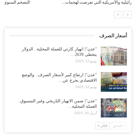
التضخم السنوي لمنطقة اليورو.. “إنفوجرافيك“..!
أسعار الصرف
“عدن“| انهيار كارثي للعملة المحلية.. الدولار
يتخطى 2639…
يونيو 15, 2025
“عدن“| ارتفاع كبير لأسعار الصرف.. والوضع
الاقتصادي يخرج عن…
يونيو 13, 2025
“عدن“| ضمن الانهيار التاريخي وغير المسبوق..
العملة المحلية…
أبريل 30, 2025
السابق
التالي