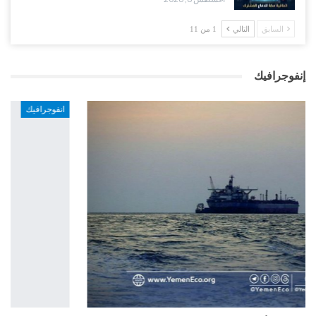
السابق
التالي
1 من 11
إنفوجرافيك
انفوجرافيك