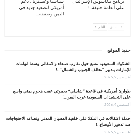
في ذلك إغلاق المدارس ، في وقت سابق من
برنامج بيغاسوس الإسرائيلي
سياسياً وعسكرياً.. دعم
هذا الشهر حتى 30 نوفمبر.
على أنظمة حليفة..!
أمريكي لتصعيد جديد في
اليمن وصفقة…
السابق
التالي
جديد الموقع
الشكوك السعودية تتسع حول تقارب صنعاء والانتقالي وسط اتهامات
للإمارات بتدبير “تحالف الجنوب والشمال“..!
أغسطس 9, 2026
طوارئ أمريكية في قاعدة “شابيلي“ بجيبوتي عقب هجوم يمني واسع
على التحشيدات السعودية غرب اليمن..!
أغسطس 9, 2026
حملة اعتقالات في المكلا على خلفية العصيان المدني وتصاعد الاحتجاجات
ضد تدهور الأوضاع..!
أغسطس 9, 2026