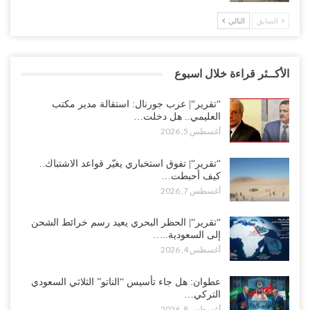
السابق
التالي
الأكــثر قراءة خلال اسبوع
“تقرير“| عرب جورنال: استقالة مدير مكتب
العليمي.. هل دخلت…
أغسطس 5, 2026
“تقرير“| تفوق استخباري يغيّر قواعد الاشتباك..
كيف أحبطت…
أغسطس 7, 2026
“تقرير“| الحظر البحري يعيد رسم خرائط الشحن
إلى السعودية..…
أغسطس 4, 2026
عطوان: هل جاء تأسيس “الناتو” الثلاثي السعودي
التركي…
أغسطس 8, 2026