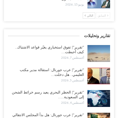
أغسطس 6, 2026
يونيو 15, 2026
العقيلي يعلن تمرّد قيادات عسكرية.. أزمة “البطاقة الذكية” تمهّد لإقالات
السابق
التالي
واسعة وإعادة ترتيب المشهد العسكري..!
أغسطس 6, 2026
تقارير وتحليلات
ضربات صنعاء تربك التحشيدات السعودية شرق اليمن.. خسائر بشرية
وانسحابات وفوضى تعصف بمعسكرات حضرموت ومأرب..!
“تقرير“| تفوق استخباري يغيّر قواعد الاشتباك..
أغسطس 6, 2026
كيف أحبطت…
أغسطس 7, 2026
تداعيات هروب باكريت تتصاعد.. اعتقالات في الرياض وتوتر قبلي يهدد
بتعقيد المشهد في المهرة..!
“تقرير“| عرب جورنال: استقالة مدير مكتب
العليمي.. هل دخلت…
أغسطس 6, 2026
أغسطس 5, 2026
“حضرموت“| في تصعيد غير مسبوق.. انتشار فصيل “مكافحة الإرهاب”
في أحياء المكلا بالتزامن مع العصيان المدني..!
“تقرير“| الحظر البحري يعيد رسم خرائط الشحن
إلى السعودية..…
أغسطس 6, 2026
أغسطس 4, 2026
“حضرموت“| الانتقالي يرفع التصعيد بالعصيان المدني.. ورسالة تحدٍ
“تقرير“| عرب جورنال: هل بدأ المجلس الانتقالي
للسعودية بشأن النفط..!