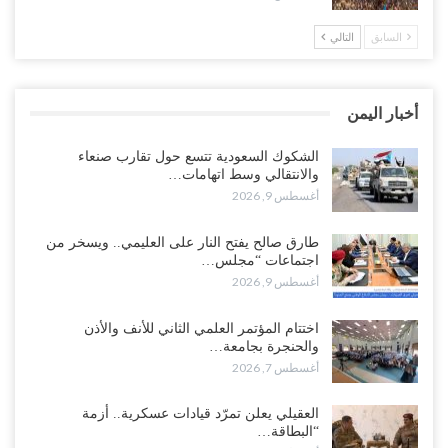
السابق
التالي
“عدن“| احتجاجاً على تأخر المرتبات.. موظفو المكتب الطبي السعودي
يعلنون اعتصاماً مفتوحاً..!
أغسطس 8, 2026
أخبار اليمن
عطوان: هل جاء تأسيس “الناتو” الثلاثي السعودي التركي الباكستاني
بسبب قرب الانسحاب العسكري الأمريكي من “الشرق الأوسط”..!
الشكوك السعودية تتسع حول تقارب صنعاء
والانتقالي وسط اتهامات…
أغسطس 8, 2026
أغسطس 9, 2026
من حضرموت إلى عدن.. الانتقالي يصعّد ضد السعودية بعصيان مدني
طارق صالح يفتح النار على العليمي.. ويسخر من
شامل..!
اجتماعات “مجلس…
أغسطس 8, 2026
أغسطس 9, 2026
السعودية تحاول احتواء بن بريك بعد تهديده بالمواجهة.. هل بدأت معركة
اختتام المؤتمر العلمي الثاني للأنف والأذن
إسكات الصوت الحضرمي..!
والحنجرة بجامعة…
أغسطس 8, 2026
أغسطس 7, 2026
المحافظ الجنيدي يحذر من خطورة المخططات السعودية على ابناء
العقيلي يعلن تمرّد قيادات عسكرية.. أزمة
الجنوب..!
“البطاقة…