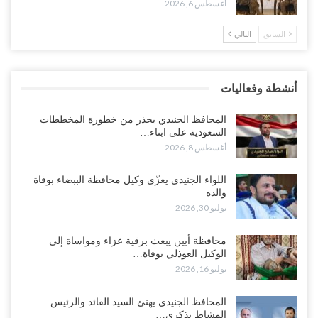
أغسطس 8, 2026
أغسطس 6, 2026
السابق
التالي
“تقرير“| تفوق استخباري يغيّر قواعد الاشتباك.. كيف أحبطت صنعاء
الهجوم السعودي قبل انطلاقه..!
أغسطس 7, 2026
أنشطة وفعاليات
“شبوة“| الرياض تستبق نهب نفط ثاني محافظة يمنية بالإطاحة بقادة
فصائل موالية للإمارات..!
المحافظ الجنيدي يحذر من خطورة المخططات
أغسطس 7, 2026
السعودية على ابناء…
أغسطس 8, 2026
“أبين“| احتجاجًا على تردي الأوضاع المعيشية.. إضراب يشل سوق الرباط
في يافع..!
اللواء الجنيدي يعزّي وكيل محافظة الببضاء بوفاة
والده
أغسطس 7, 2026
يوليو 30, 2026
اختتام المؤتمر العلمي الثاني للأنف والأذن والحنجرة بجامعة صنعاء 2026..
محافظة أبين يبعث برقية عزاء ومواساة إلى
دعوات لتطوير خدمات السمع ومواكبة التقنيات…
الوكيل العوذلي بوفاة…
أغسطس 7, 2026
يوليو 16, 2026
“حضرموت“| عصيان مدني واسع ورفض للتجنيد السعودي يوسّعان
المحافظ الجنيدي يهنئ السيد القائد والرئيس
المواجهة مع الرياض..!
المشاط بذكرى…