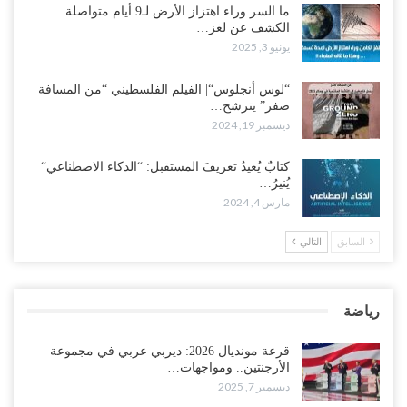
ما السر وراء اهتزاز الأرض لـ9 أيام متواصلة..
الكشف عن لغز…
يونيو 3, 2025
“لوس أنجلوس“| الفيلم الفلسطيني “من المسافة
صفر” يترشح…
ديسمبر 19, 2024
كتابٌ يُعيدُ تعريفَ المستقبل: “الذكاء الاصطناعي“
يُنيرُ…
مارس 4, 2024
السابق
التالي
رياضة
قرعة مونديال 2026: ديربي عربي في مجموعة
الأرجنتين.. ومواجهات…
ديسمبر 7, 2025