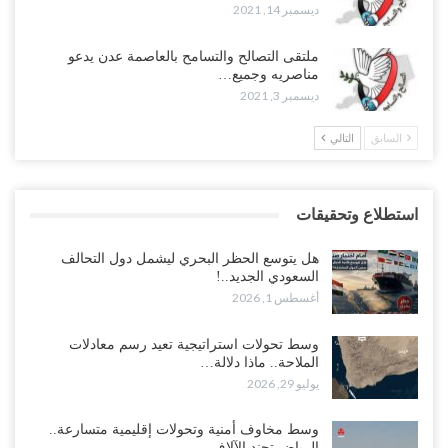
ديسمبر 14, 2021
ملتقى التصالح والتسامح بالعاصمة عدن يدعو
مناصريه وجميع…
ديسمبر 3, 2021
السابق
التالي
استطلاع وتحقيقات
هل يتوسع الحظر البحري ليشمل دول التحالف
السعودي الجديد..!
أغسطس 1, 2026
وسط تحولات استراتيجية تعيد رسم معادلات
الملاحة.. ماذا دلالة…
يوليو 29, 2026
وسط مخاوف أمنية وتحولات إقليمية متسارعة..
الرياض تجند الآلاف…