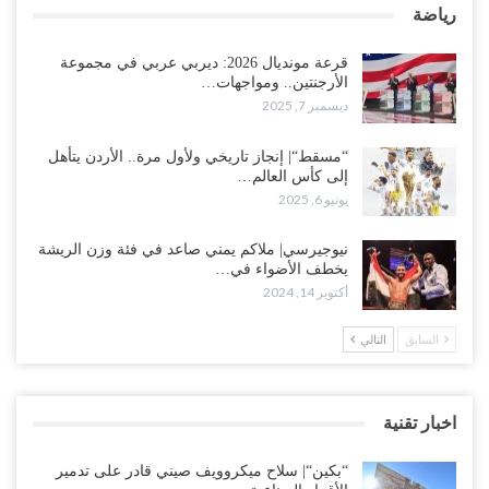
رياضة
قرعة مونديال 2026: ديربي عربي في مجموعة
الأرجنتين.. ومواجهات…
ديسمبر 7, 2025
“مسقط“| إنجاز تاريخي ولأول مرة.. الأردن يتأهل
إلى كأس العالم…
يونيو 6, 2025
نيوجيرسي| ملاكم يمني صاعد في فئة وزن الريشة
يخطف الأضواء في…
أكتوبر 14, 2024
السابق
التالي
اخبار تقنية
“بكين“| سلاح ميكروويف صيني قادر على تدمير