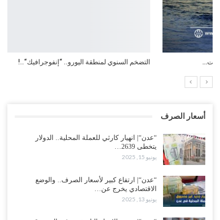
التضخم السنوي لمنطقة اليورو.. “إنفوجرافيك“..!
أسعار الصرف
“عدن“| انهيار كارثي للعملة المحلية.. الدولار
يتخطى 2639…
يونيو 15, 2025
“عدن“| ارتفاع كبير لأسعار الصرف.. والوضع
الاقتصادي يخرج عن…
يونيو 13, 2025