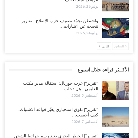
يوليو 26, 2026
واشنطن تجمّد تصنيف حزب الإصلاح.. تقارير
تتحدث عن اعتبارات…
يوليو 24, 2026
السابق
التالي
الأكــثر قراءة خلال اسبوع
“تقرير“| عرب جورنال: استقالة مدير مكتب
العليمي.. هل دخلت…
أغسطس 5, 2026
“تقرير“| تفوق استخباري يغيّر قواعد الاشتباك..
كيف أحبطت…
أغسطس 7, 2026
“تقرير“| الحظر البحري يعيد رسم خرائط الشحن