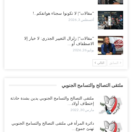
“مقالات“| لا تكونوا سجناء هواتفكم..!
أغسطس 3, 2026
“مقالات“| زلزال التغيير الجذري: لا خيار إلا
الاصطفاف أو…
يوليو 26, 2026
السابق
التالي
ملتقى التصالح والتسامح الجنوبي
ملتقى التصالح والتسامح الجنوبي يدين بشدة حادثة
إختطاف أولاد…
مارس 30, 2022
دائرة المرأة في ملتقى التصالح والتسامح الجنوبي
تهنئ جموع…