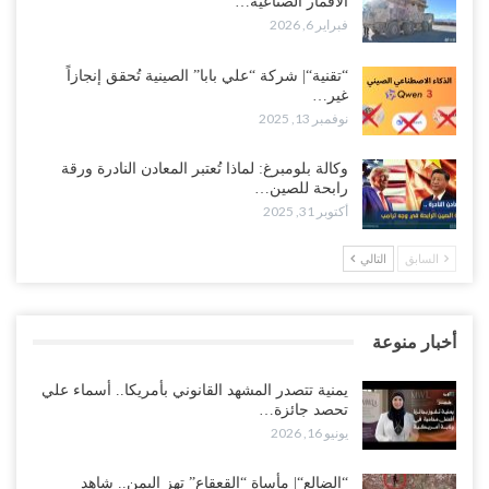
الأقمار الصناعية…
فبراير 6, 2026
“تقنية“| شركة “علي بابا” الصينية تُحقق إنجازاً
غير…
نوفمبر 13, 2025
وكالة بلومبرغ: لماذا تُعتبر المعادن النادرة ورقة
رابحة للصين…
أكتوبر 31, 2025
السابق
التالي
أخبار منوعة
يمنية تتصدر المشهد القانوني بأمريكا.. أسماء علي
تحصد جائزة…
يونيو 16, 2026
“الضالع“| مأساة “القعقاع” تهز اليمن.. شاهد