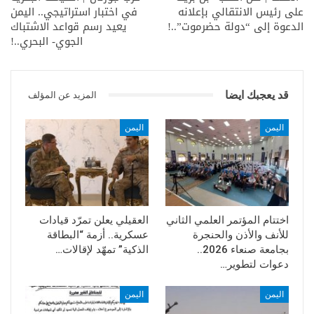
على رئيس الانتقالي بإعلانه
في اختبار استراتيجي.. اليمن
الشعبي العربي والإسلامي جراء استمرار العدوان الإسرائيلي على
الدعوة إلى “دولة حضرموت”..!
يعيد رسم قواعد الاشتباك
قطاع غزة، ودعم الولايات المتحدة غير المحدود للكيان الصهيوني.
الجوي- البحري..!
قد يعجبك ايضا
المزيد عن المؤلف
اليمن
اليمن
اختتام المؤتمر العلمي الثاني
العقيلي يعلن تمرّد قيادات
للأنف والأذن والحنجرة
عسكرية.. أزمة “البطاقة
بجامعة صنعاء 2026..
الذكية” تمهّد لإقالات…
دعوات لتطوير…
اليمن
اليمن