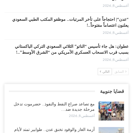
أغسطس 8, 2026
“عدن“| احتجاجاً على تأخر المرتبات.. موظفو المكتب الطبي السعودي
يعلنون اعتصاماً مفتوحاً..!
أغسطس 8, 2026
عطوان: هل جاء تأسيس “الناتو” الثلاثي السعودي التركي الباكستاني
بسبب قرب الانسحاب العسكري الأمريكي من “الشرق الأوسط”..!
أغسطس 8, 2026
السابق
التالي
من حضرموت إلى عدن.. الانتقالي يصعّد ضد السعودية بعصيان مدني
شامل..!
أغسطس 8, 2026
قضايا جنوبية
السعودية تحاول احتواء بن بريك بعد تهديده بالمواجهة.. هل بدأت معركة
مع تصاعد صراع النفط والنفوذ.. حضرموت تدخل
إسكات الصوت الحضرمي..!
مرحلة جديدة ضد…
أغسطس 8, 2026
أغسطس 8, 2026
المحافظ الجنيدي يحذر من خطورة المخططات السعودية على ابناء
أزمة الغاز والوقود تخنق عدن.. طوابير تمتد لأيام