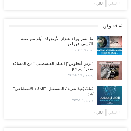
السابق
التالي
ثقافة وفن
ما السر وراء اهتزاز الأرض لـ9 أيام متواصلة..
الكشف عن لغز…
يونيو 3, 2025
“لوس أنجلوس“| الفيلم الفلسطيني “من المسافة
صفر” يترشح…
ديسمبر 19, 2024
كتابٌ يُعيدُ تعريفَ المستقبل: “الذكاء الاصطناعي“
يُنيرُ…
مارس 4, 2024
السابق
التالي