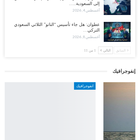
إلى السعودية..…
أغسطس 4, 2026
عطوان: هل جاء تأسيس “الناتو” الثلاثي السعودي
التركي…
أغسطس 8, 2026
السابق
التالي
1 من 11
إنفوجرافيك
انفوجرافيك