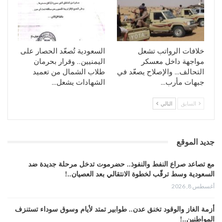
خلافات الرواتب تشعل
السعودية تُصعّد الحصار على
مواجهة داخل معسكر
اليمنيين.. وقرار بحرمان
التحالف… والإصلاح يصعّد في
طلاب الشمال من تعميد
جبهات مأرب…
الشهادات يشعل…
السابق
التالي
جديد الموقع
مع تصاعد صراع النفط والنفوذ.. حضرموت تدخل مرحلة جديدة ضد
السعودية وسط ترقّب لخطوة الانتقالي بعد العصيان..!
أغسطس 8, 2026
أزمة الغاز والوقود تخنق عدن.. طوابير تمتد لأيام وسوق سوداء تستنزف
المواطنين..!