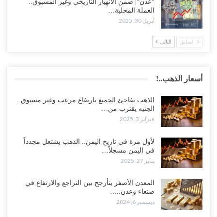
“عدن“| ضمن الانهيار التاريخي وغير المسبوق..
العملة المحلية…
أبريل 30, 2025
السابق
التالي
أسعار الذهب..!
الذهب يفاجئ الجميع بارتفاع مرعب وغير مسبوق..
الجنيه يقترب من…
فبراير 3, 2025
لأول مرة في تاريخ اليمن.. الذهب يشتعل مجدداً
في اليمن مسجلاً…
يناير 27, 2025
المعدن الأصفر يتأرجح بين التراجع والارتفاع في
صنعاء وعدن..…
ديسمبر 6, 2024