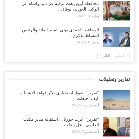
محافظة أبين يبعث برقية عزاء ومواساة إلى
للسعودية بشأن النفط..!
الوكيل العوذلي بوفاة…
أغسطس 6, 2026
يوليو 16, 2026
“تقرير“| عرب جورنال: استقالة مدير مكتب العليمي.. هل دخلت سلطة
المحافظ الجنيدي يهنئ السيد القائد والرئيس
الرئاسي مرحلة التفكك المؤسسي..!
المشاط بذكرى…
أغسطس 5, 2026
يونيو 15, 2026
حضرموت على حافة الانفجار.. اشتباكات قبلية مع فصائل سعودية
السابق
التالي
وتعزيزات عسكرية لحماية ترتيبات تصدير النفط..!
أغسطس 5, 2026
تقارير وتحليلات
وسط معركة سعودية لإسقاط آخر معاقل الزبيدي.. القبائل تستنفر و”درع
الوطن” تبدأ الانتشار..!
“تقرير“| تفوق استخباري يغيّر قواعد الاشتباك..
أغسطس 5, 2026
كيف أحبطت…
أغسطس 7, 2026
خلافات الرواتب تشعل مواجهة داخل معسكر التحالف… والإصلاح يصعّد
في جبهات مأرب وتعز والضالع..!
“تقرير“| عرب جورنال: استقالة مدير مكتب
العليمي.. هل دخلت…
أغسطس 5, 2026
أغسطس 5, 2026