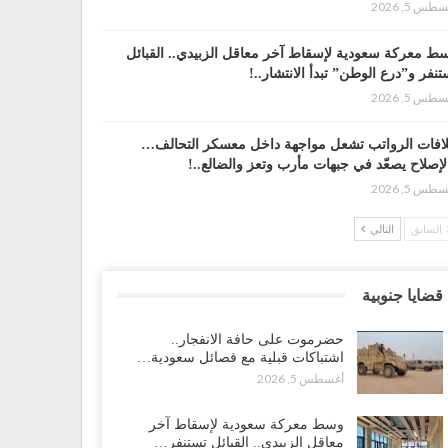
طس 5, 2026
ط معركة سعودية لإسقاط آخر معاقل الزبيدي.. القبائل
تنفر و”درع الوطن” تبدأ الانتشار..!
طس 5, 2026
افات الرواتب تشعل مواجهة داخل معسكر التحالف…
لإصلاح يصعّد في جبهات مأرب وتعز والضالع..!
طس 5, 2026
السابق
التالي
سعودية تُصعّد الحصار على اليمنيين.. وقرار بحرمان طلاب
شمال من تعميد الشهادات يشعل غضباً واسعاً..!
طس 5, 2026
قضايا جنوبية
عليمي يشغل خصومه بمعارك التعيينات.. وتحركات موازية
حضرموت على حافة الانفجار..
سيطرة على ملفات المال والنفط..!
اشتباكات قبلية مع فصائل سعودية…
طس 5, 2026
أغسطس 5, 2026
قرير“| الحظر البحري يعيد رسم خرائط الشحن إلى
وسط معركة سعودية لإسقاط آخر
سعودية.. ناقلات النفط تلتف حول أفريقيا وسفن تعلن: “لا
معاقل الزبيدي.. القبائل تستنفر…