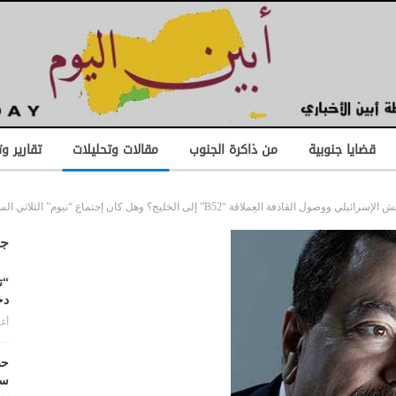
قضايا جنوبية
من ذاكرة الجنوب
مقالات وتحليلات
تقارير و
ثلاثي السرّي بين نِتنياهو وبومبيو وبن سلمان لوضع سِيناريو الهُجوم وتوزيع الأدوار..؟
جد
“ت
دخ
أغس
حض
سع