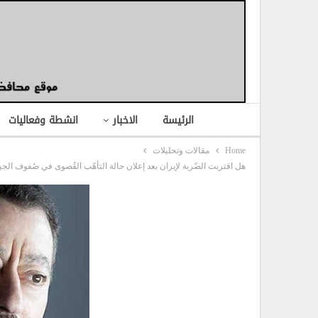
الرئيسة
الاخبار
انشطة وفعاليات
Home
مقالات وتحليلات
هل اقتربت الضّربة لإيران بعد إعلان حالة التأهّب القُصوى في صُفوف الجيش الإسرائيلي ووصول القاذفة العِملاقة “B52” إلى الخليج؟ وهل كان إجتماع “نيوم” ال