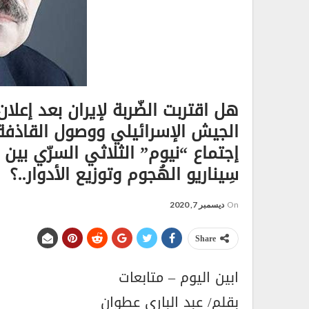
هل اقتربت الضّربة لإيران بعد إعل
إجتماع “نيوم” الثلاثي السرّي بين 
سِيناريو الهُجوم وتوزيع الأدوار..؟
On
ديسمبر 7, 2020
Share
ابين اليوم – متابعات
بقلم/ عبد الباري عطوان