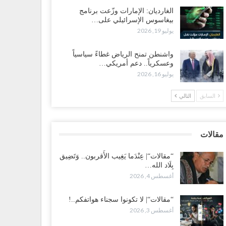
الغارديان: الإمارات وزّعت برنامج
ضرموت“| الانتقالي يناقش تشكيل لجان أهلية بأهم مناطق
بيغاسوس الإسرائيلي على…
نفط.. وتلميحات إماراتية إلى انتقال التصعيد نحو الخيار
يوليو 19, 2026
عسكري..!
طس 1, 2026
واشنطن تمنح الرياض غطاءً سياسياً
وعسكرياً.. دعم أمريكي…
يوليو 16, 2026
 اختفاء وزيرة واستقالة آخر وصراع على السفارات.. أزمة
محاصصة تعصف بحكومة عدن..!
السابق
التالي
طس 1, 2026
ب محاولة انسحابه من مطارح الريان.. المخابرات السعودية
في أبرز مساعدي الحجوري..!
مقالات
طس 1, 2026
“مقالات“| عِنْدَما يَغِيب الأَقربون.. وَتَضِيق
بِلَاد الله…
عز“| بعد أيام من الاستعراضات.. الإصلاح يتوغل في معاقل
أغسطس 4, 2026
رق صالح.. هل بدأت معركة كسر النفوذ في الساحل
غربي..!
طس 1, 2026
“مقالات“| لا تكونوا سجناء هواتفكم..!
أغسطس 3, 2026