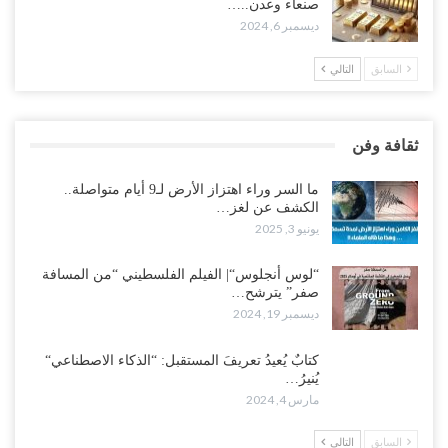
صنعاء وعدن..…
ديسمبر 6, 2024
السابق
التالي
ثقافة وفن
ما السر وراء اهتزاز الأرض لـ9 أيام متواصلة..
الكشف عن لغز…
يونيو 3, 2025
“لوس أنجلوس“| الفيلم الفلسطيني “من المسافة
صفر” يترشح…
ديسمبر 19, 2024
كتابٌ يُعيدُ تعريفَ المستقبل: “الذكاء الاصطناعي“
يُنيرُ…
مارس 4, 2024
السابق
التالي