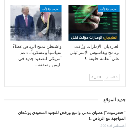
عربي ودولي
عربي ودولي
الغارديان: الإمارات وزّعت
واشنطن تمنح الرياض غطاءً
برنامج بيغاسوس الإسرائيلي
سياسياً وعسكرياً.. دعم
على أنظمة حليفة..!
أمريكي لتصعيد جديد في
اليمن وصفقة…
السابق
التالي
جديد الموقع
“حضرموت“| عصيان مدني واسع ورفض للتجنيد السعودي يوسّعان
المواجهة مع الرياض..!
أغسطس 6, 2026