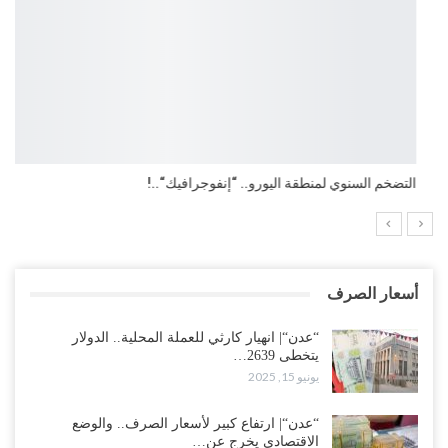
التضخم السنوي لمنطقة اليورو.. “إنفوجرافيك“..!
أسعار الصرف
“عدن“| انهيار كارثي للعملة المحلية.. الدولار
يتخطى 2639…
يونيو 15, 2025
“عدن“| ارتفاع كبير لأسعار الصرف.. والوضع
الاقتصادي يخرج عن…