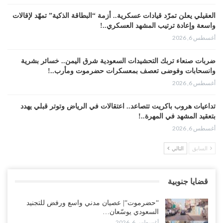
العقيلي يعلن تمرّد قيادات عسكرية.. أزمة “البطاقة الذكية” تمهّد لإقالات
واسعة وإعادة ترتيب المشهد العسكري..!
أغسطس 6, 2026
ضربات صنعاء تربك التحشيدات السعودية شرق اليمن.. خسائر بشرية
وانسحابات وفوضى تعصف بمعسكرات حضرموت ومأرب..!
أغسطس 6, 2026
تداعيات هروب باكريت تتصاعد.. اعتقالات في الرياض وتوتر قبلي يهدد
بتعقيد المشهد في المهرة..!
أغسطس 6, 2026
السابق
التالي
“حضرموت“| في تصعيد غير مسبوق.. انتشار فصيل “مكافحة الإرهاب”
في أحياء المكلا بالتزامن مع العصيان المدني..!
أغسطس 6, 2026
قضايا جنوبية
“حضرموت“| الانتقالي يرفع التصعيد بالعصيان المدني.. ورسالة تحدٍ
“حضرموت“| عصيان مدني واسع ورفض للتجنيد
للسعودية بشأن النفط..!
السعودي يوسّعان…
أغسطس 6, 2026
أغسطس 6, 2026