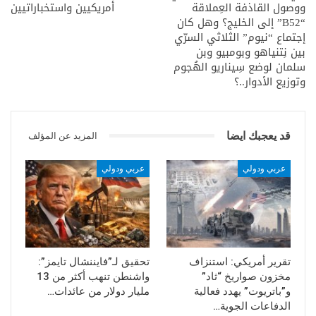
ووصول القاذفة العِملاقة
أمريكيين واستخباراتيين
“B52” إلى الخليج؟ وهل كان
إجتماع “نيوم” الثلاثي السرّي
بين نِتنياهو وبومبيو وبن
سلمان لوضع سِيناريو الهُجوم
وتوزيع الأدوار..؟
قد يعجبك ايضا
المزيد عن المؤلف
عربي ودولي
عربي ودولي
تقرير أمريكي: استنزاف
تحقيق لـ”فايننشال تايمز”:
مخزون صواريخ “ثاد”
واشنطن تنهب أكثر من 13
و”باتريوت” يهدد فعالية
مليار دولار من عائدات…
الدفاعات الجوية…