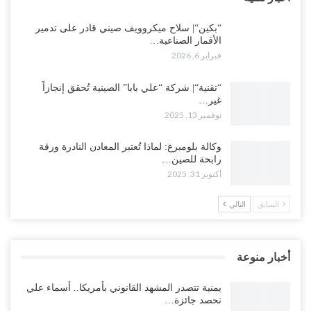
“بكين“| سلاح ميكروويف صيني قادر على تدمير
الأقمار الصناعية…
فبراير 6, 2026
“تقنية“| شركة “علي بابا” الصينية تُحقق إنجازاً
غير…
نوفمبر 13, 2025
وكالة بلومبرغ: لماذا تُعتبر المعادن النادرة ورقة
رابحة للصين…
أكتوبر 31, 2025
السابق
التالي
أخبار منوعة
يمنية تتصدر المشهد القانوني بأمريكا.. أسماء علي
تحصد جائزة…