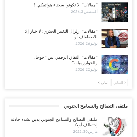
“مقالات“| لا تكونوا سجناء هواتفكم..!
أغسطس 3, 2026
“مقالات“| زلزال التغيير الجذري: لا خيار إلا
الاصطفاف أو…
يوليو 26, 2026
“مقالات“| النفاق الرقمي بين “جوجل
والخوارزميات”:…
يوليو 22, 2026
السابق
التالي
ملتقى التصالح والتسامح الجنوبي
ملتقى التصالح والتسامح الجنوبي يدين بشدة حادثة
إختطاف أولاد…
مارس 30, 2022