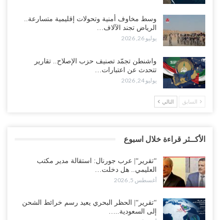
وسط مخاوف أمنية وتحولات إقليمية متسارعة..
الرياض تجند الآلاف…
يوليو 26, 2026
واشنطن تجمّد تصنيف حزب الإصلاح.. تقارير
تتحدث عن اعتبارات…
يوليو 24, 2026
السابق
التالي
الأكــثر قراءة خلال اسبوع
“تقرير“| عرب جورنال: استقالة مدير مكتب
العليمي.. هل دخلت…
أغسطس 5, 2026
“تقرير“| الحظر البحري يعيد رسم خرائط الشحن
إلى السعودية..…