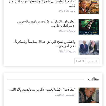
تحقيق لـ”فايننشال تايمز”: واشنطن تنهب أكثر من
13…
“حضرموت“| بعد اقتحام منزل شيخ بارز.. قبائل الصحراء اليمنية تبدأ
يوليو 23, 2026
احتشاداً على الحدود السعودية..!
أغسطس 2, 2026
الغارديان: الإمارات وزّعت برنامج بيغاسوس
الإسرائيلي على…
وسط غضبٍ جنوباً.. دعوات لإغلاق مطرح فدغم مع تحوله من معسكر
يوليو 19, 2026
للتجنيد إلى ساحة لتصفية قادة التحالف..!
أغسطس 2, 2026
واشنطن تمنح الرياض غطاءً سياسياً وعسكرياً..
دعم أمريكي…
“تعز“| مع اقتراب إعادة الهيكلة السعودية.. سباق بين طارق والإصلاح
يوليو 16, 2026
لإشعال حرب..!
أغسطس 2, 2026
السابق
التالي
“حضرموت“| تغييرات سعودية بصفوف قيادة “درع الوطن” المتمركز
بالعبر.. هل بدأت الرياض إعادة هيكلة فصائلها بعد…
مقالات
أغسطس 2, 2026
“مقالات“| عِنْدَما يَغِيب الأَقربون.. وَتَضِيق بِلَاد الله…
أغسطس 4, 2026