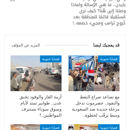
بايدن.. ما هي الرّسالة ولماذا
وصلنا إلى هُنا؟ كيف نرى
مُستَقبلًا قاتمًا للمِنطَقة بعد
خُروج ترامب ومجيء خصمه..!
قد يعجبك ايضا
المزيد عن المؤلف
قضايا جنوبية
قضايا جنوبية
مع تصاعد صراع النفط
أزمة الغاز والوقود تخنق
والنفوذ.. حضرموت تدخل
عدن.. طوابير تمتد لأيام
مرحلة جديدة ضد السعودية
وسوق سوداء تستنزف
وسط ترقّب لخطوة…
المواطنين..!
قضايا جنوبية
قضايا جنوبية