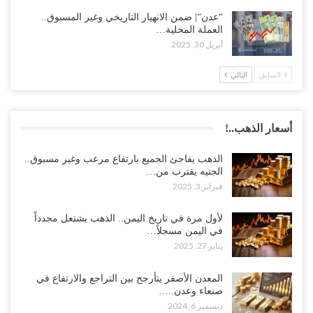
“عدن“| ضمن الانهيار التاريخي وغير المسبوق..
العملة المحلية…
أبريل 30, 2025
السابق
التالي
أسعار الذهب..!
الذهب يفاجئ الجميع بارتفاع مرعب وغير مسبوق..
الجنيه يقترب من…
فبراير 3, 2025
لأول مرة في تاريخ اليمن.. الذهب يشتعل مجدداً
في اليمن مسجلاً…
يناير 27, 2025
المعدن الأصفر يتأرجح بين التراجع والارتفاع في
صنعاء وعدن..…
ديسمبر 6, 2024