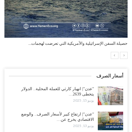
التضخم السنوي لمنطقة اليورو.. “إنفوجرافيك“..!
أسعار الصرف
“عدن“| انهيار كارثي للعملة المحلية.. الدولار
يتخطى 2639…
يونيو 15, 2025
“عدن“| ارتفاع كبير لأسعار الصرف.. والوضع
الاقتصادي يخرج عن…
يونيو 13, 2025