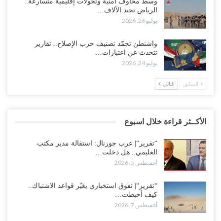
وسط مخاوف أمنية وتحولات إقليمية متسارعة..
الرياض تجند الآلاف…
يوليو 26, 2026
واشنطن تجمّد تصنيف حزب الإصلاح.. تقارير
تتحدث عن اعتبارات…
يوليو 24, 2026
السابق
التالي
الأكــثر قراءة خلال اسبوع
“تقرير“| عرب جورنال: استقالة مدير مكتب
العليمي.. هل دخلت…
أغسطس 5, 2026
“تقرير“| تفوق استخباري يغيّر قواعد الاشتباك..
كيف أحبطت…
أغسطس 7, 2026