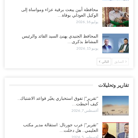
“حضرموت“| الانتقالي يرفع التصعيد بالعصيان المدني.. ورسالة تحدٍ
محافظة أبين يبعث برقية عزاء ومواساة إلى
للسعودية بشأن النفط..!
الوكيل العوذلي بوفاة…
أغسطس 6, 2026
يوليو 16, 2026
“تقرير“| عرب جورنال: استقالة مدير مكتب العليمي.. هل دخلت سلطة
المحافظ الجنيدي يهنئ السيد القائد والرئيس
الرئاسي مرحلة التفكك المؤسسي..!
المشاط بذكرى…
أغسطس 5, 2026
يونيو 15, 2026
حضرموت على حافة الانفجار.. اشتباكات قبلية مع فصائل سعودية
السابق
التالي
وتعزيزات عسكرية لحماية ترتيبات تصدير النفط..!
أغسطس 5, 2026
تقارير وتحليلات
وسط معركة سعودية لإسقاط آخر معاقل الزبيدي.. القبائل تستنفر و”درع
الوطن” تبدأ الانتشار..!
“تقرير“| تفوق استخباري يغيّر قواعد الاشتباك..
أغسطس 5, 2026
كيف أحبطت…
أغسطس 7, 2026
خلافات الرواتب تشعل مواجهة داخل معسكر التحالف… والإصلاح يصعّد
في جبهات مأرب وتعز والضالع..!
“تقرير“| عرب جورنال: استقالة مدير مكتب
العليمي.. هل دخلت…
أغسطس 5, 2026
أغسطس 5, 2026