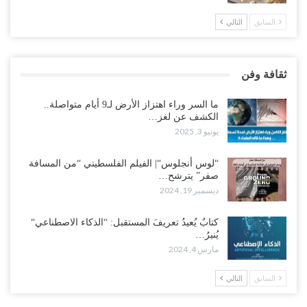
السابق
التالي
ثقافة وفن
ما السر وراء اهتزاز الأرض لـ9 أيام متواصلة..
الكشف عن لغز…
يونيو 3, 2025
“لوس أنجلوس“| الفيلم الفلسطيني “من المسافة
صفر” يترشح…
ديسمبر 19, 2024
كتابٌ يُعيدُ تعريفَ المستقبل: “الذكاء الاصطناعي“
يُنيرُ…
مارس 4, 2024
السابق
التالي