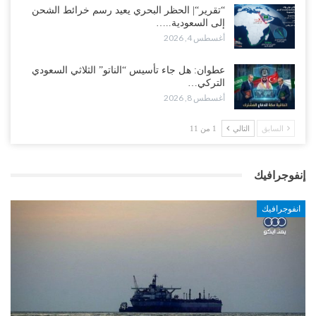
“تقرير“| الحظر البحري يعيد رسم خرائط الشحن
إلى السعودية..…
أغسطس 4, 2026
عطوان: هل جاء تأسيس “الناتو” الثلاثي السعودي
التركي…
أغسطس 8, 2026
السابق
التالي
1 من 11
إنفوجرافيك
انفوجرافيك