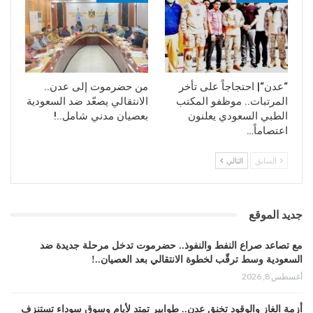
“عدن“| احتجاجاً على تأخر
من حضرموت إلى عدن..
المرتبات.. موظفو المكتب
الانتقالي يصعّد ضد السعودية
الطبي السعودي يعلنون
بعصيان مدني شامل..!
اعتصاماً…
السابق
التالي
جديد الموقع
مع تصاعد صراع النفط والنفوذ.. حضرموت تدخل مرحلة جديدة ضد
السعودية وسط ترقّب لخطوة الانتقالي بعد العصيان..!
أغسطس 8, 2026
أزمة الغاز والوقود تخنق عدن.. طوابير تمتد لأيام وسوق سوداء تستنزف