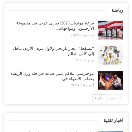
رياضة
قرعة مونديال 2026: ديربي عربي في مجموعة
الأرجنتين.. ومواجهات…
ديسمبر 7, 2025
“مسقط“| إنجاز تاريخي ولأول مرة.. الأردن يتأهل
إلى كأس العالم…
يونيو 6, 2025
نيوجيرسي| ملاكم يمني صاعد في فئة وزن الريشة
يخطف الأضواء في…
أكتوبر 14, 2024
السابق
التالي
اخبار تقنية