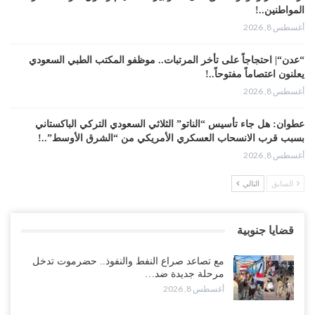
المواطنين..!
أغسطس 8, 2026
“عدن“| احتجاجاً على تأخر المرتبات.. موظفو المكتب الطبي السعودي
يعلنون اعتصاماً مفتوحاً..!
أغسطس 8, 2026
عطوان: هل جاء تأسيس “الناتو” الثلاثي السعودي التركي الباكستاني
بسبب قرب الانسحاب العسكري الأمريكي من “الشرق الأوسط”..!
أغسطس 8, 2026
السابق
التالي
من حضرموت إلى عدن.. الانتقالي يصعّد ضد السعودية بعصيان مدني
شامل..!
أغسطس 8, 2026
قضايا جنوبية
السعودية تحاول احتواء بن بريك بعد تهديده بالمواجهة.. هل بدأت معركة
مع تصاعد صراع النفط والنفوذ.. حضرموت تدخل
إسكات الصوت الحضرمي..!
مرحلة جديدة ضد…
أغسطس 8, 2026
أغسطس 8, 2026