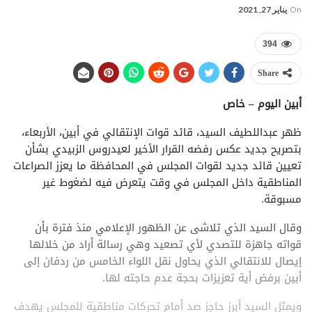
On
يناير 27, 2021
394
Share
أبين اليوم – خاص
ظهر عبداللطيف السيد، قائد قوات الإنتقالي في أبين، الأربعاء،
بتصريح جديد عكس رفضه القرار الأخير لعيدروس الزبيدي بشأن
تعيين قائد جديد لقوات المجلس في المحافظة ما يعزز الصراعات
المناطقية داخل المجلس في وقت يتعرض فيه لضغوط غير
مسبوقة.
وقال السيد الذي تلاشى عن الظهور الإعلامي منذ فترة بأن
قواته جاهزة للتصدي لأي تصعيد وهي رسالة أراد من خلالها
إيصال للانتقالي الذي يحاول نقل اللواء الخامس من ردفان إلى
أبين برفض أية تعزيزات بحجة عدم حاجته لها.
ويمثل السيد أبرز حاجز صد أمام تحركات مناطقية للمجلس يهدف