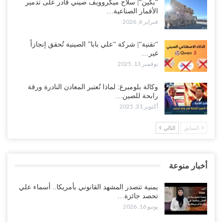
“بكين“| سلاح ميكروويف صيني قادر على تدمير
الأقمار الصناعية…
فبراير 6, 2026
“تقنية“| شركة “علي بابا” الصينية تُحقق إنجازاً
غير…
نوفمبر 13, 2025
وكالة بلومبرغ: لماذا تُعتبر المعادن النادرة ورقة
رابحة للصين…
أكتوبر 31, 2025
السابق
التالي
أخبار منوعة
يمنية تتصدر المشهد القانوني بأمريكا.. أسماء علي
تحصد جائزة…
يونيو 16, 2026