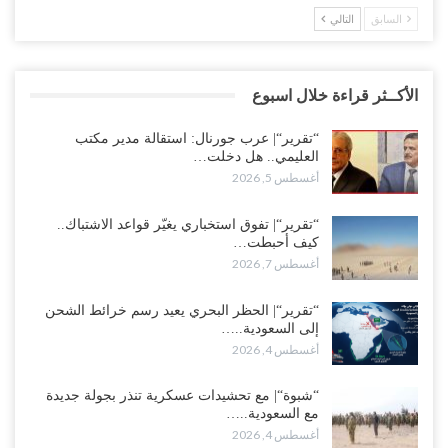
السابق
التالي
الأكــثر قراءة خلال اسبوع
“تقرير“| عرب جورنال: استقالة مدير مكتب
العليمي.. هل دخلت…
أغسطس 5, 2026
“تقرير“| تفوق استخباري يغيّر قواعد الاشتباك..
كيف أحبطت…
أغسطس 7, 2026
“تقرير“| الحظر البحري يعيد رسم خرائط الشحن
إلى السعودية..…
أغسطس 4, 2026
“شبوة“| مع تحشيدات عسكرية تنذر بجولة جديدة
مع السعودية..…
أغسطس 4, 2026