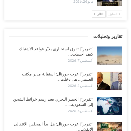
مايو 26, 2026
مدير مكتب العليمي يقدم استقالته.. والخلافات تعصف بالرئاسي وصراع
السابق
التالي
محتدم على خليفته..!
أغسطس 4, 2026
تقارير وتحليلات
“تعز“| وسط إعادة رسم النفوذ السعودي.. الإصلاح يجدد اتهامه لطارق
بالتهريب وعينه على المحافظ..!
“تقرير“| تفوق استخباري يغيّر قواعد الاشتباك..
أغسطس 4, 2026
كيف أحبطت…
أغسطس 7, 2026
“شبوة“| مع تحشيدات عسكرية تنذر بجولة جديدة مع السعودية.. الإمارات
تعيد تحشيد قواتها في أهم سواحل اليمن على البحر…
“تقرير“| عرب جورنال: استقالة مدير مكتب
العليمي.. هل دخلت…
أغسطس 4, 2026
أغسطس 5, 2026
“الضالع“| حملة اجتثاث سعودية لأذرع الزبيدي من معقله الأبرز..!
“تقرير“| الحظر البحري يعيد رسم خرائط الشحن
أغسطس 4, 2026
إلى السعودية..…
أغسطس 4, 2026
“مقالات“| عِنْدَما يَغِيب الأَقربون.. وَتَضِيق بِلَاد الله الوَاسِعَة.. تَبْقَى صَنْعَاء
هِيَ الحِضْنُ الدَّافِئُ…
“تقرير“| عرب جورنال: هل بدأ المجلس الانتقالي
أغسطس 4, 2026
الانقلاب…