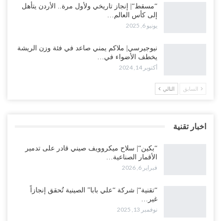
“مسقط“| إنجاز تاريخي ولأول مرة.. الأردن يتأهل
إلى كأس العالم…
يونيو 6, 2025
نيوجيرسي| ملاكم يمني صاعد في فئة وزن الريشة
يخطف الأضواء في…
أكتوبر 14, 2024
السابق
التالي
اخبار تقنية
“بكين“| سلاح ميكروويف صيني قادر على تدمير
الأقمار الصناعية…
فبراير 6, 2026
“تقنية“| شركة “علي بابا” الصينية تُحقق إنجازاً
غير…
نوفمبر 13, 2025