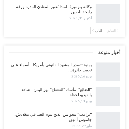
وكالة بلومبرغ: لماذا تُعتبر المعادن النادرة ورقة
رابحة للصين…
أكتوبر 31, 2025
السابق
التالي
أخبار منوعة
يمنية تتصدر المشهد القانوني بأمريكا.. أسماء علي
تحصد جائزة…
يونيو 16, 2026
“الضالع“| مأساة “القعقاع” تهز اليمن.. شاهد
بالفيديو لحظة…
يونيو 13, 2026
“ترامب” ينجو من الذبح بيوم العيد في بنغلادش..
جاموس أمهق…
مايو 29, 2026