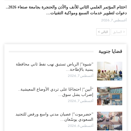
اختتام المؤتمر العلمي الثاني للأنف والأذن والحنجرة بجامعة صنعاء 2026..
دعوات لتطوير خدمات السمع ومواكبة التقنيات…
أغسطس 7, 2026
السابق
التالي
“حضرموت“| عصيان مدني واسع ورفض للتجنيد السعودي يوسّعان
المواجهة مع الرياض..!
أغسطس 6, 2026
قضايا جنوبية
العقيلي يعلن تمرّد قيادات عسكرية.. أزمة “البطاقة الذكية” تمهّد لإقالات
“شبوة“| الرياض تستبق نهب نفط ثاني محافظة
واسعة وإعادة ترتيب المشهد العسكري..!
يمنية بالإطاحة…
أغسطس 6, 2026
أغسطس 7, 2026
ضربات صنعاء تربك التحشيدات السعودية شرق اليمن.. خسائر بشرية
“أبين“| احتجاجًا على تردي الأوضاع المعيشية..
وانسحابات وفوضى تعصف بمعسكرات حضرموت ومأرب..!
إضراب يشل سوق…
أغسطس 6, 2026
أغسطس 7, 2026
تداعيات هروب باكريت تتصاعد.. اعتقالات في الرياض وتوتر قبلي يهدد
“حضرموت“| عصيان مدني واسع ورفض للتجنيد
بتعقيد المشهد في المهرة..!
السعودي يوسّعان…
أغسطس 6, 2026
أغسطس 6, 2026