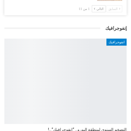
السابق
التالي
1 من 11
إنفوجرافيك
انفوجرافيك
التضخم السنوي لمنطقة اليورو.. “إنفوجرافيك“..!