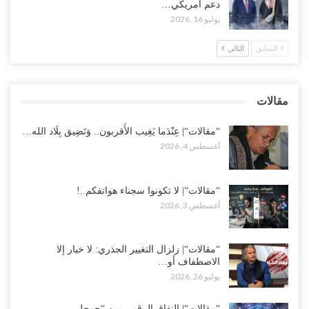
دعم أمريكي…
يوليو 16, 2026
العطش وغياب الغاز يفاقمان مأساة الأهالي بعدن.. مدينة تغرق في دوامة
الانهيار الخدمي..!
السابق
التالي
أغسطس 3, 2026
“مقالات“| لا تكونوا سجناء هواتفكم..!
مقالات
أغسطس 3, 2026
“مقالات“| عِنْدَما يَغِيب الأَقربون.. وَتَضِيق بِلَاد الله…
أغسطس 4, 2026
“مقالات“| لا تكونوا سجناء هواتفكم..!
أغسطس 3, 2026
“مقالات“| زلزال التغيير الجذري: لا خيار إلا
الاصطفاف أو…
يوليو 26, 2026
“مقالات“| النفاق الرقمي بين “جوجل