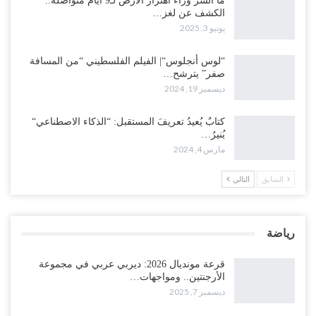
ما السر وراء اهتزاز الأرض لـ9 أيام متواصلة..
الكشف عن لغز…
يونيو 3, 2025
“لوس أنجلوس“| الفيلم الفلسطيني “من المسافة
صفر” يترشح…
ديسمبر 19, 2024
كتابٌ يُعيدُ تعريفَ المستقبل: “الذكاء الاصطناعي“
يُنيرُ…
مارس 4, 2024
السابق
التالي
رياضة
قرعة مونديال 2026: ديربي عربي في مجموعة
الأرجنتين.. ومواجهات…
ديسمبر 7, 2025