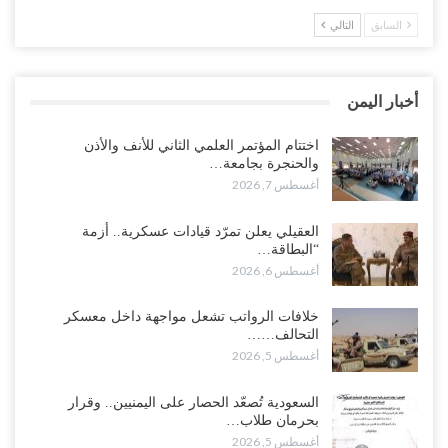
السابق
التالي
“حضرموت“| في تصعيد غير مسبوق.. انتشار فصيل “مكافحة الإرهاب”
في أحياء المكلا بالتزامن مع العصيان المدني..!
أغسطس 6, 2026
أخبار اليمن
“حضرموت“| الانتقالي يرفع التصعيد بالعصيان المدني.. ورسالة تحدٍ
للسعودية بشأن النفط..!
اختتام المؤتمر العلمي الثاني للأنف والأذن
والحنجرة بجامعة…
أغسطس 6, 2026
أغسطس 7, 2026
“تقرير“| عرب جورنال: استقالة مدير مكتب العليمي.. هل دخلت سلطة
العقيلي يعلن تمرّد قيادات عسكرية.. أزمة
الرئاسي مرحلة التفكك المؤسسي..!
“البطاقة…
أغسطس 5, 2026
أغسطس 6, 2026
حضرموت على حافة الانفجار.. اشتباكات قبلية مع فصائل سعودية
خلافات الرواتب تشعل مواجهة داخل معسكر
وتعزيزات عسكرية لحماية ترتيبات تصدير النفط..!
التحالف……
أغسطس 5, 2026
أغسطس 5, 2026
وسط معركة سعودية لإسقاط آخر معاقل الزبيدي.. القبائل تستنفر و”درع
السعودية تُصعّد الحصار على اليمنيين.. وقرار
الوطن” تبدأ الانتشار..!
بحرمان طلاب…
أغسطس 5, 2026
أغسطس 5, 2026