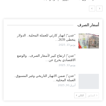
أسعار الصرف
“عدن“| انهيار كارثي للعملة المحلية.. الدولار
يتخطى 2639…
يونيو 15, 2025
“عدن“| ارتفاع كبير لأسعار الصرف.. والوضع
الاقتصادي يخرج عن…
يونيو 13, 2025
“عدن“| ضمن الانهيار التاريخي وغير المسبوق..
العملة المحلية…
أبريل 30, 2025
السابق
التالي