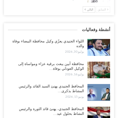
السابق
التالي
خلافات الرواتب تشعل مواجهة داخل معسكر التحالف… والإصلاح يصعّد
في جبهات مأرب وتعز والضالع..!
أغسطس 5, 2026
أنشطة وفعاليات
السعودية تُصعّد الحصار على اليمنيين.. وقرار بحرمان طلاب الشمال من
تعميد الشهادات يشعل غضباً واسعاً..!
اللواء الجنيدي يعزّي وكيل محافظة الببضاء بوفاة
أغسطس 5, 2026
والده
يوليو 30, 2026
العليمي يشغل خصومه بمعارك التعيينات.. وتحركات موازية للسيطرة على
ملفات المال والنفط..!
محافظة أبين يبعث برقية عزاء ومواساة إلى
الوكيل العوذلي بوفاة…
أغسطس 5, 2026
يوليو 16, 2026
“تقرير“| الحظر البحري يعيد رسم خرائط الشحن إلى السعودية.. ناقلات
المحافظ الجنيدي يهنئ السيد القائد والرئيس
النفط تلتف حول أفريقيا وسفن تعلن: “لا توجد شحنة…
المشاط بذكرى…
أغسطس 4, 2026
يونيو 15, 2026
العليمي يواجه اتهامات بصفقة نفط سرية مع شركة أمريكية.. وبيع 2.5
المحافظ الجنيدي، يهنئ قائد الثورة والرئيس
مليون برميل يشعل غضب حضرموت..!
النشاط بحلول عيد…
أغسطس 4, 2026