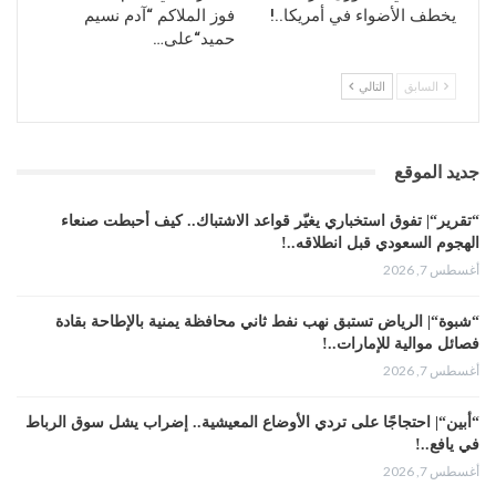
فيما خاض الملاكم النيجيري 8 نزالات لاحقة بعد
يخطف الأضواء في أمريكا..!
فوز الملاكم “آدم نسيم
هزيمة هاربر، ولم يخسر قتالا واحدا وهو من بين
حميد“على…
أفضل 20 ملاكما بالوزن الثقيل.
السابق
التالي
المصدر:
sportbible
جديد الموقع
“تقرير“| تفوق استخباري يغيّر قواعد الاشتباك.. كيف أحبطت صنعاء
الهجوم السعودي قبل انطلاقه..!
أغسطس 7, 2026
“شبوة“| الرياض تستبق نهب نفط ثاني محافظة يمنية بالإطاحة بقادة
فصائل موالية للإمارات..!
أغسطس 7, 2026
“أبين“| احتجاجًا على تردي الأوضاع المعيشية.. إضراب يشل سوق الرباط
في يافع..!
أغسطس 7, 2026