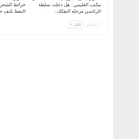
البشري.
مكتب العليمي.. هل دخلت سلطة
خرائط الشحن إ
الرئاسي مرحلة التفكك…
النفط تلتف 
–
أمريكا.. المنتهك الأول خلف قناع الواعظ:
السابق
التالي
تأتي هذه الدعوى القضائية، وهي الأولى من نوعها ضد
الحية: الولايات المتحدة ليست حامية لحقوق الإنسان، 
السياسية.
وكما قال كايل فيرجين، محامي المشروع الوطني للسجون
لضمان ألا يضطر أي إنسان آخر إلى تحمل هذه المعاملة 
تصدّر فيه واشنطن شعارات الحرية للعالم، ينتهي المطا
للأمراض في صحراء تكساس.
وعليه يمكن القول:
حين تتحول المنظومة القضائية والحقوقية في أمريكا ذ
الخصوم، فعندها فقط يُكشف المستور الحقيقي: أن الإمب
ذاتها أكبر ورشة تعذيب ممنهج على وجه الأرض.
ما يحدث في “كامب إيست مونتانا” ليس فضيحة عرضية، 