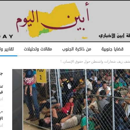
قضايا جنوبية
من ذاكرة الجنوب
مقالات وتحليلات
تقارير و
يكشف زيف شعارات واشنطن حول حقوق الإنسان..!
جد
تد
قب
أغس
“ح
ال
أغس