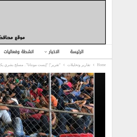
الرئيسة
الاخبار
انشطة وفعاليات
Home
تقارير وتحليلات
“تقرير“| “إيست مونتانا”.. مسلخ بشري 