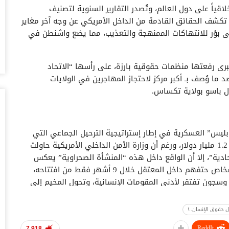
لاقياً على دول العالم، وتُصدر التقارير السنوية لتصنيف
 تكشف الحقائق القادمة من الداخل الأمريكي عن وجه آخر مغاير
ال
ال
لى بؤر للانتهاكات الممنهجة والتعذيب، مما يضع واشنطن في
أغس
ى رفعتها منظمات حقوقية بارزة، على رأسها “الاتحاد
ال
ما وُصف بـ أكبر مركز لاحتجاز المهاجرين في الولايات
لل
ل باسو بولاية تكساس.
أغس
“ت
ال
بليس” العسكرية في إطار إستراتيجية الترحيل الجماعي التي
تو
ينتهجها الرئيس دونالد ترامب، وبتكلفة فلكية تجاوزت 1.2 مليار دولار، ورغم أن وزارة الأمن الداخلي الأمريكية حاولت
أغس
حادية”، إلا أن الواقع داخل هذه “المنشأة الصحراوية” يعكس
همجية لا تليق بدولة تدعي التحضر حيث لقي ثلاثة أشخاص حتفهم داخل المعتقل خلال 9 أشهر فقط من افتتاحه،
ال
وف بيئية قاسية وسجون تفتقر لأدنى المقومات الإنسانية، وتحول المخيم إلى
وبيع 2.5 مليون ب
لإهمال الصحي المتعمد وفق تقرير نشره موقع الجزيرة نت
أغس
 حقوق الإنسان..!
مد
با
ReddIt
7,918