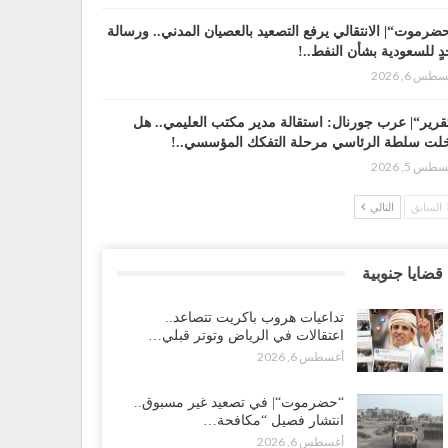
ضرموت“| الانتقالي يرفع التصعيد بالعصيان المدني.. ورسالة
دٍ للسعودية بشأن النفط..!
طس 6, 2026
قرير“| عرب جورنال: استقالة مدير مكتب العليمي.. هل
لت سلطة الرئاسي مرحلة التفكك المؤسسي..!
طس 5, 2026
السابق
التالي
رموت على حافة الانفجار.. اشتباكات قبلية مع فصائل
ودية وتعزيزات عسكرية لحماية ترتيبات تصدير النفط..!
طس 5, 2026
قضايا جنوبية
ط معركة سعودية لإسقاط آخر معاقل الزبيدي.. القبائل
تداعيات هروب باكريت تتصاعد..
تنفر و”درع الوطن” تبدأ الانتشار..!
اعتقالات في الرياض وتوتر قبلي…
طس 5, 2026
أغسطس 6, 2026
افات الرواتب تشعل مواجهة داخل معسكر التحالف…
“حضرموت“| في تصعيد غير مسبوق..
لإصلاح يصعّد في جبهات مأرب وتعز والضالع..!
انتشار فصيل “مكافحة…
طس 5, 2026
أغسطس 6, 2026