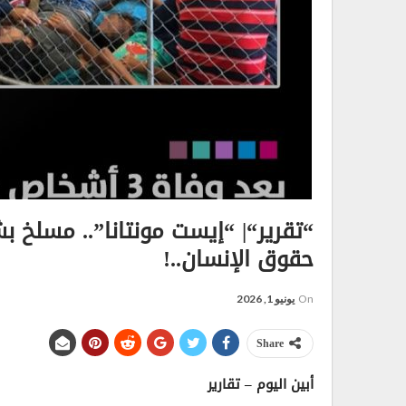
“تقرير“| “إيست مونتانا”.. مسل
حقوق الإنسان..!
On
يونيو 1, 2026
Share
أبين اليوم – تقارير