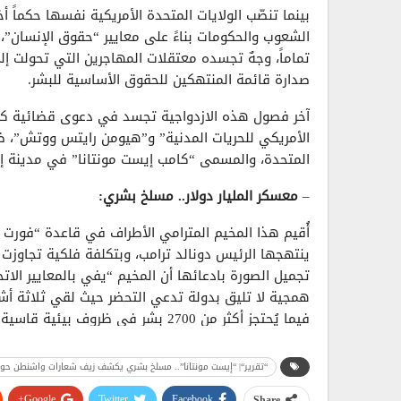
بينما تنصّب الولايات المتحدة الأمريكية نفسها حكماً أخ
الشعوب والحكومات بناءً على معايير “حقوق الإنسان”،
تماماً، وجهٌ تجسده معتقلات المهاجرين التي تحولت إ
صدارة قائمة المنتهكين للحقوق الأساسية للبشر.
آخر فصول هذه الازدواجية تجسد في دعوى قضائية كبر
الأمريكي للحريات المدنية” و”هيومن رايتس ووتش”، ضد 
المتحدة، والمسمى “كامب إيست مونتانا” في مدينة إ
–
معسكر المليار دولار.. مسلخ بشري:
أُقيم هذا المخيم المترامي الأطراف في قاعدة “فورت 
تجميل الصورة بادعائها أن المخيم “يفي بالمعايير الات
فيما يُحتجز أكثر من 2700 بشر في ظر
بؤرة لانتشار أمراض خطيرة مثل الحصبة والسل نتيجة ا
ومصدره وكالة رويترز.
“تقرير“| “إيست مونتانا”.. مسلخ بشري يكشف زيف شعارات واشنطن حول
–
اعتداءات جسدية وتزييف للحقائق:
Google+
Twitter
Facebook
Share