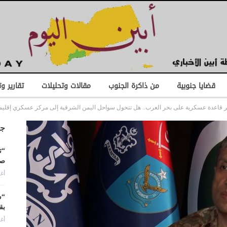
قضايا جنوبية
من ذاكرة الجنوب
مقالات وتحليلات
تقارير و
أكبر قاعدة عسكرية على بحر العرب.. هل تتحول سواحل اليمن الشرقية إلى مركز عسكري إقليم
جد
“ت
صن
أغس
“ش
بق
أغس