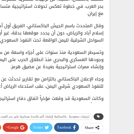
بحر العرب، في خطوة تعكس تحولات استراتيجية متسارع
مع إيران.
وقال المتحدث باسم الجيش الباكستاني، الفريق أول أ
إسلام آباد والرياض، دون أن يحدد موقعها بدقة، غير أ
السواحل الشرقية لليمن الواقعة تحت النفوذ السعودي ا
وتسيطر السعودية منذ سنوات على أجزاء واسعة من سو
وإنشاء ممرات استراتيجية بعيدة عن مضيق هرمز.
وجاء الإعلان الباكستاني بالتزامن مع تقارير تحدثت 
للنفوذ السعودي شرقي اليمن، عقب استدعاء الرياض أعداد
وكانت السعودية قد وقعت مؤخراً اتفاق دفاع استراتيج
متزايداً في الوساطات الإقليمية والدولية المرتبطة بال
ترتيبات سعودية ـ باكستانية لإنشاء أكبر قاعدة عسكرية على بحر العر
ويرى مراقبون أن التحركات السعودية الجديدة تعكس ا
إقليمية متقدمة، خصوصاً مع تصاعد المخاوف من اتساع
Google+
Twitter
Facebook
Share