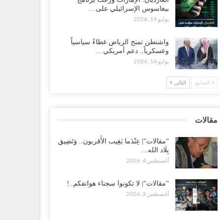
بيغاسوس الإسرائيلي على…
 تصعيد غير مسبوق ولأول مرة.. عمرو البيض يهاجم
يوليو 19, 2026
سعودية: الثقة معدومة والقوات الجنوبية ستتحرك إذا استمر
قمع..!
واشنطن تمنح الرياض غطاءً سياسياً
طس 3, 2026
وعسكرياً.. دعم أمريكي…
يوليو 16, 2026
 تصاعد الخلافات داخل “الرئاسي”.. أعضاء المجلس ينقلبون
ى العليمي ويلغون قراراته ويضغطون لإقالة مدير…
السابق
التالي
طس 3, 2026
عطش وغياب الغاز يفاقمان مأساة الأهالي بعدن.. مدينة تغرق
مقالات
 دوامة الانهيار الخدمي..!
طس 3, 2026
“مقالات“| عِنْدَما يَغِيب الأَقربون.. وَتَضِيق
بِلَاد الله…
أغسطس 4, 2026
قالات“| لا تكونوا سجناء هواتفكم..!
طس 3, 2026
“مقالات“| لا تكونوا سجناء هواتفكم..!
أغسطس 3, 2026