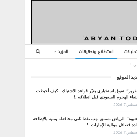
تحليلات
استطلاع وتحقيقات
المزيد
ي..!
يد الموقع
قرير“| تفوق استخباري يغيّر قواعد الاشتباك.. كيف أحبطت
عاء الهجوم السعودي قبل انطلاقه..!
طس 7, 2026
بوة“| الرياض تستبق نهب نفط ثاني محافظة يمنية بالإطاحة
ادة فصائل موالية للإمارات..!
طس 7, 2026