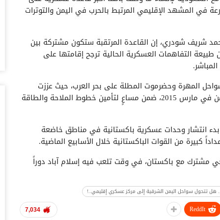
أغس
ة في المشهد الإقليمي المرتبط بالحرب في اليمن والتوترات
تد
قب
حمد شريف شودري، إن القاعدة المرتقبة ستكون مشتركة بين
أغس
ن طبيعة التفاهمات العسكرية الحالية ترجح إقامتها على
لمباشر.
“ح
احل المهرة وحضرموت المطلة على بحر العرب، حيث عززت
ال
وجودها العسكري والبحري منذ انطلاق الحرب على اليمن في مارس 2015، ضمن مساعٍ لتأمين خطوط الملاحة والطاقة
أغس
“ح
عن بدء انتشار وحدات عسكرية باكستانية في مناطق خاضعة
تح
اً كبيرة من القوات الباكستانية خلال الأسابيع الماضية.
أغس
ي مشترك مع باكستان، في وقت تلعب فيه إسلام آباد دوراً
“ت
حرب الإسرائيلية على إيران والتوترات المتصاعدة في الخليج.
دخ
أغس
ب.. هل تتحول سواحل اليمن الشرقية إلى مركز عسكري إقليمي..!
تجاهاً لتحويل السواحل الشرقية لليمن إلى منصة عسكرية
 نطاق المواجهة البحرية في بحر العرب وخليج عدن.
حض
ReddIt
7,034
سع