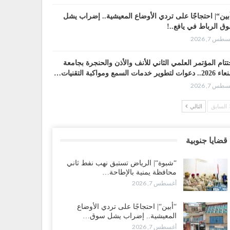
بين“| احتجاجًا على تردي الأوضاع المعيشية.. إضراب يشل
ق الرباط في يافع..!
طس 7, 2026
تتام المؤتمر العلمي الثاني للأنف والأذن والحنجرة بجامعة
وات لتطوير خدمات السمع ومواكبة التقنيات…
طس 7, 2026
السابق
التالي
ضرموت“| عصيان مدني واسع ورفض للتجنيد السعودي
سّعان المواجهة مع الرياض..!
طس 6, 2026
قضايا جنوبية
عقيلي يعلن تمرّد قيادات عسكرية.. أزمة “البطاقة الذكية”
“شبوة“| الرياض تستبق نهب نفط ثاني
هّد لإقالات واسعة وإعادة ترتيب المشهد العسكري..!
محافظة يمنية بالإطاحة…
طس 6, 2026
أغسطس 7, 2026
بات صنعاء تربك التحشيدات السعودية شرق اليمن.. خسائر
“أبين“| احتجاجًا على تردي الأوضاع
رية وانسحابات وفوضى تعصف بمعسكرات حضرموت
المعيشية.. إضراب يشل سوق…
أرب..!
أغسطس 7, 2026