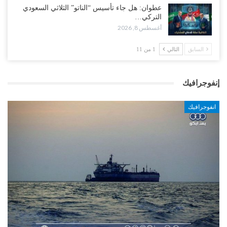
عطوان: هل جاء تأسيس “الناتو” الثلاثي السعودي
التركي…
أغسطس 8, 2026
السابق
التالي
1 من 11
إنفوجرافيك
انفوجرافيك