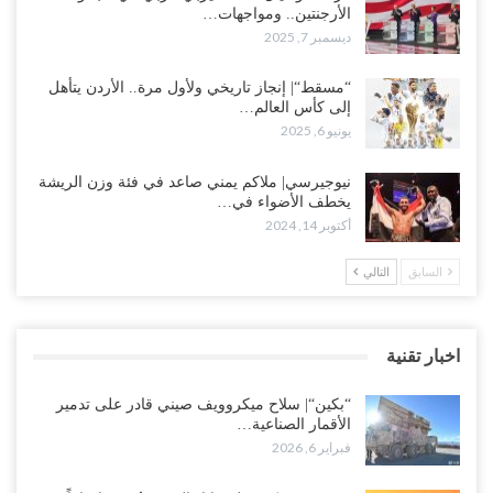
الأرجنتين.. ومواجهات…
ديسمبر 7, 2025
“مسقط“| إنجاز تاريخي ولأول مرة.. الأردن يتأهل
إلى كأس العالم…
يونيو 6, 2025
نيوجيرسي| ملاكم يمني صاعد في فئة وزن الريشة
يخطف الأضواء في…
أكتوبر 14, 2024
السابق
التالي
اخبار تقنية
“بكين“| سلاح ميكروويف صيني قادر على تدمير
الأقمار الصناعية…
فبراير 6, 2026