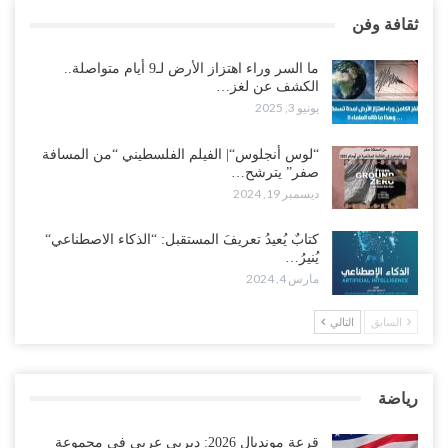
ثقافة وفن
ما السر وراء اهتزاز الأرض لـ9 أيام متواصلة..
الكشف عن لغز…
يونيو 3, 2025
“لوس أنجلوس“| الفيلم الفلسطيني “من المسافة
صفر” يترشح…
ديسمبر 19, 2024
كتابٌ يُعيدُ تعريفَ المستقبل: “الذكاء الاصطناعي“
يُنيرُ…
مارس 4, 2024
السابق
التالي
رياضة
قرعة مونديال 2026: ديربي عربي في مجموعة