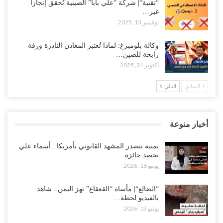
“تقنية“| شركة “علي بابا” الصينية تُحقق إنجازاً
غير…
نوفمبر 13, 2025
وكالة بلومبرغ: لماذا تُعتبر المعادن النادرة ورقة
رابحة للصين…
أكتوبر 31, 2025
السابق
التالي
أخبار منوعة
يمنية تتصدر المشهد القانوني بأمريكا.. أسماء علي
تحصد جائزة…
يونيو 16, 2026
“الضالع“| مأساة “القعقاع” تهز اليمن.. شاهد
بالفيديو لحظة…
يونيو 13, 2026