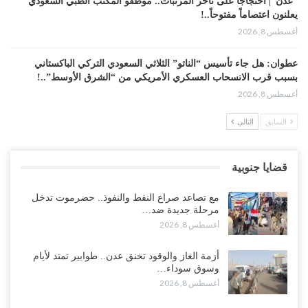
“عدن“| احتجاجاً على تأخر المرتبات.. موظفو المكتب الطبي السعودي
يعلنون اعتصاماً مفتوحاً..!
أغسطس 8, 2026
عطوان: هل جاء تأسيس “الناتو” الثلاثي السعودي التركي الباكستاني
بسبب قرب الانسحاب العسكري الأمريكي من “الشرق الأوسط”..!
أغسطس 8, 2026
السابق
التالي
من حضرموت إلى عدن.. الانتقالي يصعّد ضد السعودية بعصيان مدني
شامل..!
أغسطس 8, 2026
قضايا جنوبية
السعودية تحاول احتواء بن بريك بعد تهديده بالمواجهة.. هل بدأت معركة
مع تصاعد صراع النفط والنفوذ.. حضرموت تدخل
إسكات الصوت الحضرمي..!
مرحلة جديدة ضد…
أغسطس 8, 2026
أغسطس 8, 2026
المحافظ الجنيدي يحذر من خطورة المخططات السعودية على ابناء
أزمة الغاز والوقود تخنق عدن.. طوابير تمتد لأيام
الجنوب..!
وسوق سوداء…
أغسطس 8, 2026
أغسطس 8, 2026