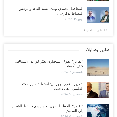
“تقرير“| عرب جورنال: استقالة مدير مكتب العليمي.. هل دخلت سلطة
المحافظ الجنيدي يهنئ السيد القائد والرئيس
الرئاسي مرحلة التفكك المؤسسي..!
المشاط بذكرى…
أغسطس 5, 2026
يونيو 15, 2026
حضرموت على حافة الانفجار.. اشتباكات قبلية مع فصائل سعودية
السابق
التالي
وتعزيزات عسكرية لحماية ترتيبات تصدير النفط..!
أغسطس 5, 2026
تقارير وتحليلات
وسط معركة سعودية لإسقاط آخر معاقل الزبيدي.. القبائل تستنفر و”درع
الوطن” تبدأ الانتشار..!
“تقرير“| تفوق استخباري يغيّر قواعد الاشتباك..
أغسطس 5, 2026
كيف أحبطت…
أغسطس 7, 2026
خلافات الرواتب تشعل مواجهة داخل معسكر التحالف… والإصلاح يصعّد
في جبهات مأرب وتعز والضالع..!
“تقرير“| عرب جورنال: استقالة مدير مكتب
العليمي.. هل دخلت…
أغسطس 5, 2026
أغسطس 5, 2026
السعودية تُصعّد الحصار على اليمنيين.. وقرار بحرمان طلاب الشمال من
تعميد الشهادات يشعل غضباً واسعاً..!
“تقرير“| الحظر البحري يعيد رسم خرائط الشحن
إلى السعودية..…
أغسطس 5, 2026
أغسطس 4, 2026