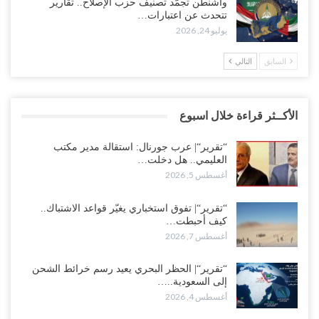
واشنطن تجمّد تصنيف حزب الإصلاح.. تقارير
تتحدث عن اعتبارات…
يوليو 24, 2026
السابق
التالي
الأكــثر قراءة خلال اسبوع
“تقرير“| عرب جورنال: استقالة مدير مكتب
العليمي.. هل دخلت…
أغسطس 5, 2026
“تقرير“| تفوق استخباري يغيّر قواعد الاشتباك..
كيف أحبطت…
أغسطس 7, 2026
“تقرير“| الحظر البحري يعيد رسم خرائط الشحن
إلى السعودية..…
أغسطس 4, 2026