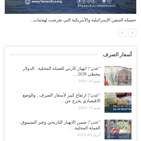
التضخم السنوي لمنطقة اليورو.. “إنفوجرافيك“..!
أسعار الصرف
“عدن“| انهيار كارثي للعملة المحلية.. الدولار
يتخطى 2639…
يونيو 15, 2025
“عدن“| ارتفاع كبير لأسعار الصرف.. والوضع
الاقتصادي يخرج عن…
يونيو 13, 2025
“عدن“| ضمن الانهيار التاريخي وغير المسبوق..
العملة المحلية…
أبريل 30, 2025