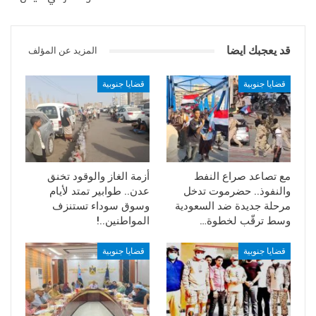
وارتفاع درجات الحرارة بصورة غير مسبوقة.
قد يعجبك ايضا
المزيد عن المؤلف
قضايا جنوبية
قضايا جنوبية
مع تصاعد صراع النفط
أزمة الغاز والوقود تخنق
والنفوذ.. حضرموت تدخل
عدن.. طوابير تمتد لأيام
مرحلة جديدة ضد السعودية
وسوق سوداء تستنزف
وسط ترقّب لخطوة…
المواطنين..!
قضايا جنوبية
قضايا جنوبية