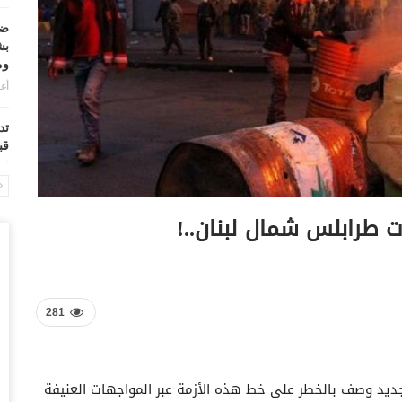
ضر
بش
وم
أغس
تد
قب
أغس
“ح
طرابلس شمال لبنان..!
ال
أغس
“ح
تح
281
أغس
“ت
ديد وصف بالخطر على خط هذه الأزمة عبر المواجهات العنيفة
دخ