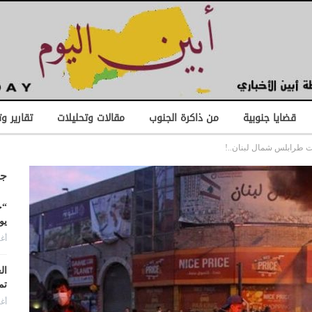
قضايا جنوبية
من ذاكرة الجنوب
مقالات وتحليلات
تقارير و
 طرابلس شمال لبنان..!
جد
“ح
يو
أغس
ال
تم
أغس