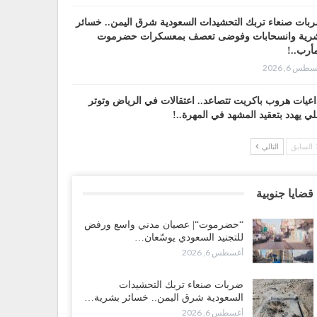
بات صنعاء تربك التحشيدات السعودية شرق اليمن.. خسائر
رية وانسحابات وفوضى تعصف بمعسكرات حضرموت
أرب..!
طس 6, 2026
اعيات هروب باكريت تتصاعد.. اعتقالات في الرياض وتوتر
لي يهدد بتعقيد المشهد في المهرة..!
طس 6, 2026
السابق
التالي
ضرموت“| في تصعيد غير مسبوق.. انتشار فصيل “مكافحة
إرهاب” في أحياء المكلا بالتزامن مع العصيان المدني..!
قضايا جنوبية
طس 6, 2026
“حضرموت“| عصيان مدني واسع ورفض
ضرموت“| الانتقالي يرفع التصعيد بالعصيان المدني.. ورسالة
للتجنيد السعودي يوسّعان…
دٍ للسعودية بشأن النفط..!
أغسطس 6, 2026
طس 6, 2026
ضربات صنعاء تربك التحشيدات
قرير“| عرب جورنال: استقالة مدير مكتب العليمي.. هل
السعودية شرق اليمن.. خسائر بشرية…
لت سلطة الرئاسي مرحلة التفكك المؤسسي..!
أغسطس 6, 2026