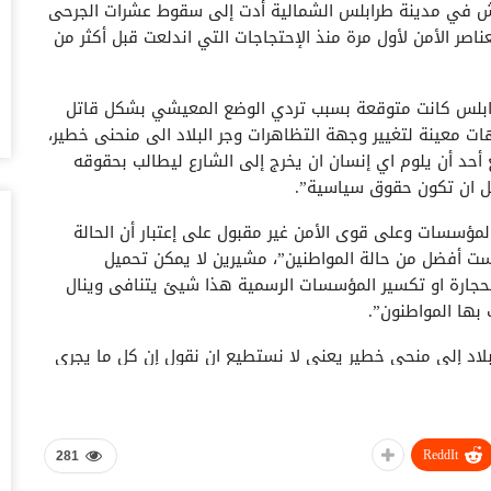
يش في مدينة طرابلس الشمالية أدت إلى سقوط عشرات الجرحى
أغس
اصر الأمن لأول مرة منذ الإحتجاجات التي اندلعت قبل أكثر من
حض
سع
رابلس كانت متوقعة بسبب تردي الوضع المعيشي بشكل قاتل
أغس
ات معينة لتغيير وجهة التظاهرات وجر البلاد الى منحنى خطير،
أحد أن يلوم اي إنسان ان يخرج إلى الشارع ليطالب بحقوقه
وس
ل ان تكون حقوق سياسية”.
تس
أغس
مؤسسات وعلى قوى الأمن غير مقبول على إعتبار أن الحالة
ست أفضل من حالة المواطنين”، مشيرين لا يمكن تحميل
خل
الحجارة او تكسير المؤسسات الرسمية هذا شيئ يتنافى وينال
وا
بها المواطنون”.
أغس
لاد إلى منحى خطير يعني لا نستطيع ان نقول إن كل ما يجري
ال
ية تطمح لدور ما أو من الداخل اللبناني لتحريك العجلة داخل
ال
ية..
أغس
عل له رد الفعل وخاصة ان مدينة طرابلس هي من أفقر المدن
ReddIt
281
ال
لبنان بوضع تعيس للغاية فهي تعتبر نموذجاً للقهر واللفقر
لل