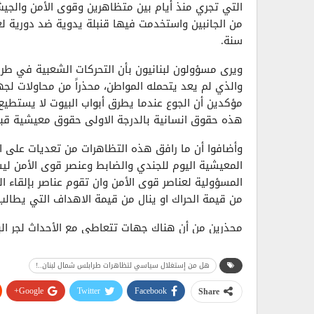
التي تجري منذ أيام بين متظاهرين وقوى الأمن والج
من الجانبين واستخدمت فيها قنبلة يدوية ضد دورية لعن
سنة.
ويرى مسؤولون لبنانيون بأن التحركات الشعبية في ط
والذي لم يعد يتحمله المواطن، محذراً من محاولات لجه
مؤكدين أن الجوع عندما يطرق أبواب البيوت لا يستطيع 
هذه حقوق انسانية بالدرجة الاولى حقوق معيشية قب
وأضافوا أن ما رافق هذه التظاهرات من تعديات على ال
المعيشية اليوم للجندي والضابط وعنصر قوى الأمن لي
المسؤولية لعناصر قوى الأمن وان تقوم عناصر بإلقاء 
من قيمة الحراك او ينال من قيمة الاهداف التي يطالب 
محذرين من أن هناك جهات تتعاطى مع الأحداث لجر الب
على الساحة بعيد عن تدخلات من الخارج وأن أطراف سياس
لبنان وأيضاً من اجل تصفية حساباتها مع الحكومة الحال
هل من إستغلال سياسي لتظاهرات طرابلس شمال لبنان..!
منوهين إلى أن الخوف اليوم ان تتطور الأمور لأن الف
Google+
Twitter
Facebook
Share
على البحر المتوسط لا يجوز ان تكون العاصمة الثانية ل