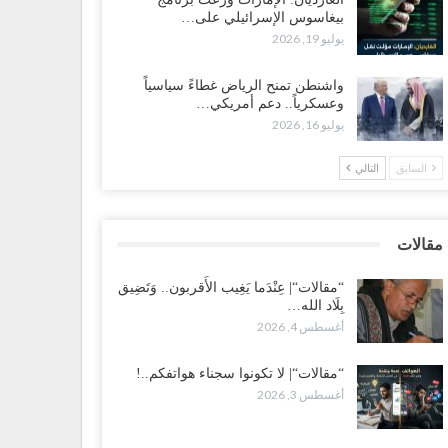
بيغاسوس الإسرائيلي على…
ضرموت“| بعد اقتحام منزل شيخ بارز.. قبائل الصحراء
يوليو 19, 2026
يمنية تبدأ احتشاداً على الحدود السعودية..!
طس 2, 2026
واشنطن تمنح الرياض غطاءً سياسياً
وعسكرياً.. دعم أمريكي…
يوليو 16, 2026
ط غضبٍ جنوباً.. دعوات لإغلاق مطرح فدغم مع تحوله من
سكر للتجنيد إلى ساحة لتصفية قادة التحالف..!
السابق
التالي
طس 2, 2026
عز“| مع اقتراب إعادة الهيكلة السعودية.. سباق بين طارق
لإصلاح لإشعال حرب..!
مقالات
طس 2, 2026
“مقالات“| عِنْدَما يَغِيب الأَقربون.. وَتَضِيق
بِلَاد الله…
ضرموت“| تغييرات سعودية بصفوف قيادة “درع الوطن”
أغسطس 4, 2026
متمركز بالعبر.. هل بدأت الرياض إعادة هيكلة فصائلها بعد…
طس 2, 2026
“مقالات“| لا تكونوا سجناء هواتفكم..!
أغسطس 3, 2026