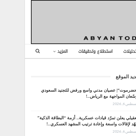
تحليلات
استطلاع وتحقيقات
المزيد
يد الموقع
ضرموت“| عصيان مدني واسع ورفض للتجنيد السعودي
سّعان المواجهة مع الرياض..!
طس 6, 2026
عقيلي يعلن تمرّد قيادات عسكرية.. أزمة “البطاقة الذكية”
هّد لإقالات واسعة وإعادة ترتيب المشهد العسكري..!
طس 6, 2026