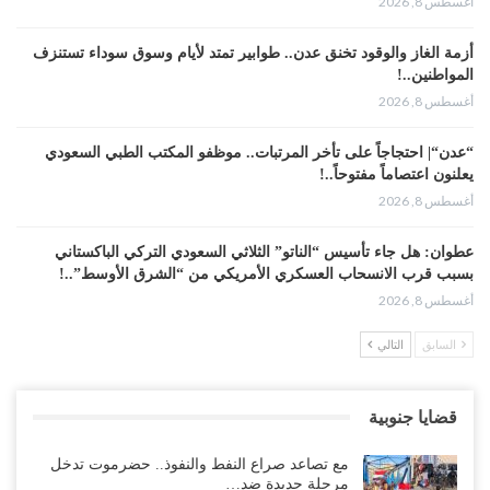
أغسطس 8, 2026
أزمة الغاز والوقود تخنق عدن.. طوابير تمتد لأيام وسوق سوداء تستنزف
المواطنين..!
أغسطس 8, 2026
“عدن“| احتجاجاً على تأخر المرتبات.. موظفو المكتب الطبي السعودي
يعلنون اعتصاماً مفتوحاً..!
أغسطس 8, 2026
عطوان: هل جاء تأسيس “الناتو” الثلاثي السعودي التركي الباكستاني
بسبب قرب الانسحاب العسكري الأمريكي من “الشرق الأوسط”..!
أغسطس 8, 2026
السابق
التالي
من حضرموت إلى عدن.. الانتقالي يصعّد ضد السعودية بعصيان مدني
شامل..!
أغسطس 8, 2026
قضايا جنوبية
السعودية تحاول احتواء بن بريك بعد تهديده بالمواجهة.. هل بدأت معركة
مع تصاعد صراع النفط والنفوذ.. حضرموت تدخل
إسكات الصوت الحضرمي..!
مرحلة جديدة ضد…