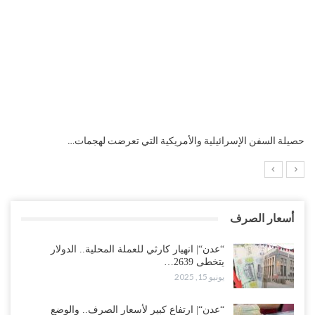
التضخم السنوي لمنطقة اليورو.. “إنفوجرافيك“..!
أسعار الصرف
“عدن“| انهيار كارثي للعملة المحلية.. الدولار
يتخطى 2639…
يونيو 15, 2025
“عدن“| ارتفاع كبير لأسعار الصرف.. والوضع