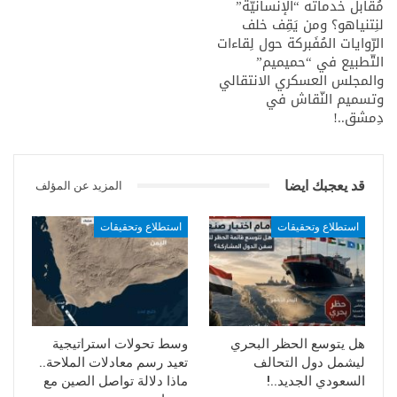
مُقابل خدماته “الإنسانيّة”
السعودية في العدوان.
لنِتنياهو؟ ومن يَقِف خلف
الرّوايات المُفَبركة حول لِقاءات
وسَخِر من اعتراف السعودية بأنها الدولة الوحيدة التي تستهدف
التّطبيع في “حميميم”
بهذا الكم من الصواريخ والمسيرات، قائلاً: “جاءوا الى اليمن
والمجلس العسكري الانتقالي
بذريعة حماية حكومة هادي واليوم لا يملكون سوى التباكي”.
وتسميم النّقاش في
دِمشق..!
المصدر: العالم
قد يعجبك ايضا
المزيد عن المؤلف
استطلاع وتحقيقات
استطلاع وتحقيقات
هل يتوسع الحظر البحري
وسط تحولات استراتيجية
ليشمل دول التحالف
تعيد رسم معادلات الملاحة..
السعودي الجديد..!
ماذا دلالة تواصل الصين مع