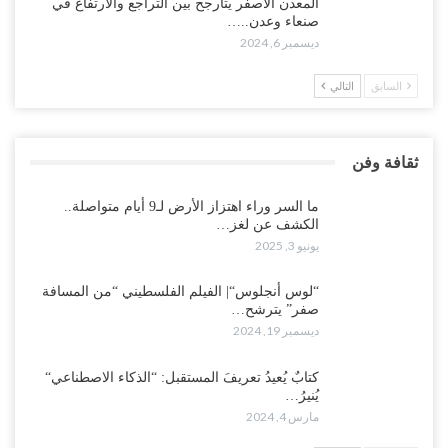
المعدن الأصفر يتأرجح بين التراجع والارتفاع في
صنعاء وعدن..…
ديسمبر 6, 2024
السابق
التالي
ثقافة وفن
ما السر وراء اهتزاز الأرض لـ9 أيام متواصلة..
الكشف عن لغز…
يونيو 3, 2025
“لوس أنجلوس“| الفيلم الفلسطيني “من المسافة
صفر” يترشح…
ديسمبر 19, 2024
كتابٌ يُعيدُ تعريفَ المستقبل: “الذكاء الاصطناعي“
يُنيرُ…
مارس 4, 2024