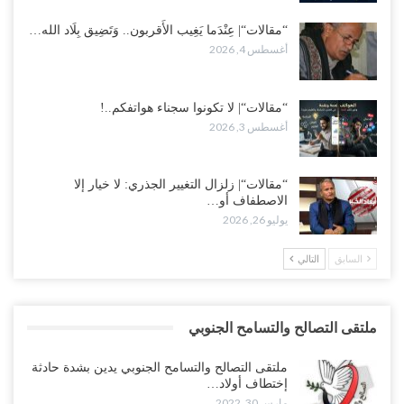
“مقالات“| عِنْدَما يَغِيب الأَقربون.. وَتَضِيق بِلَاد الله…
أغسطس 4, 2026
“مقالات“| لا تكونوا سجناء هواتفكم..!
أغسطس 3, 2026
“مقالات“| زلزال التغيير الجذري: لا خيار إلا
الاصطفاف أو…
يوليو 26, 2026
السابق
التالي
ملتقى التصالح والتسامح الجنوبي
ملتقى التصالح والتسامح الجنوبي يدين بشدة حادثة
إختطاف أولاد…
مارس 30, 2022