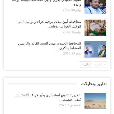
والده
أغسطس 6, 2026
يوليو 30, 2026
“حضرموت“| الانتقالي يرفع التصعيد بالعصيان المدني.. ورسالة تحدٍ
محافظة أبين يبعث برقية عزاء ومواساة إلى
للسعودية بشأن النفط..!
الوكيل العوذلي بوفاة…
أغسطس 6, 2026
يوليو 16, 2026
“تقرير“| عرب جورنال: استقالة مدير مكتب العليمي.. هل دخلت سلطة
المحافظ الجنيدي يهنئ السيد القائد والرئيس
الرئاسي مرحلة التفكك المؤسسي..!
المشاط بذكرى…
أغسطس 5, 2026
يونيو 15, 2026
حضرموت على حافة الانفجار.. اشتباكات قبلية مع فصائل سعودية
السابق
التالي
وتعزيزات عسكرية لحماية ترتيبات تصدير النفط..!
أغسطس 5, 2026
تقارير وتحليلات
وسط معركة سعودية لإسقاط آخر معاقل الزبيدي.. القبائل تستنفر و”درع
الوطن” تبدأ الانتشار..!
“تقرير“| تفوق استخباري يغيّر قواعد الاشتباك..
أغسطس 5, 2026
كيف أحبطت…
أغسطس 7, 2026
خلافات الرواتب تشعل مواجهة داخل معسكر التحالف… والإصلاح يصعّد