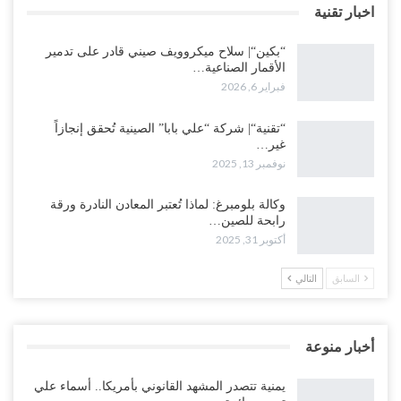
اخبار تقنية
“بكين“| سلاح ميكروويف صيني قادر على تدمير
الأقمار الصناعية…
فبراير 6, 2026
“تقنية“| شركة “علي بابا” الصينية تُحقق إنجازاً
غير…
نوفمبر 13, 2025
وكالة بلومبرغ: لماذا تُعتبر المعادن النادرة ورقة
رابحة للصين…
أكتوبر 31, 2025
السابق
التالي
أخبار منوعة
يمنية تتصدر المشهد القانوني بأمريكا.. أسماء علي