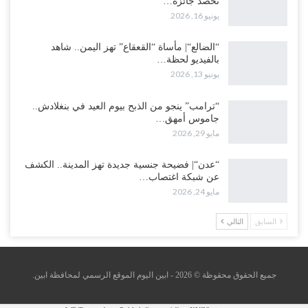
تحصد جائزة…
يونيو 16, 2026
“الضالع“| مأساة “القعقاع” تهز اليمن.. شاهد
بالفيديو لحظة…
يونيو 13, 2026
“ترامب” ينجو من الذبح بيوم العيد في بنغلادش..
جاموس أمهق…
مايو 29, 2026
“عدن“| فضيحة جنسية جديدة تهز المدينة.. الكشف
عن شبكة اغتصاب…
مايو 24, 2026
السابق
التالي
جميع الحقوق محقوظة © 2026 - ابين اليوم الموقع الرسمي لمحافظة ابين.