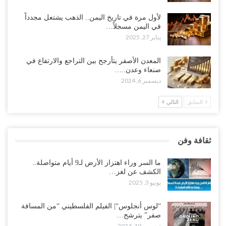
لأول مرة في تاريخ اليمن.. الذهب يشتعل مجدداً
في اليمن مسجلاً…
يناير 27, 2025
المعدن الأصفر يتأرجح بين التراجع والارتفاع في
صنعاء وعدن..…
ديسمبر 6, 2024
السابق
التالي
ثقافة وفن
ما السر وراء اهتزاز الأرض لـ9 أيام متواصلة..
الكشف عن لغز…
يونيو 3, 2025
“لوس أنجلوس“| الفيلم الفلسطيني “من المسافة
صفر” يترشح…
ديسمبر 19, 2024