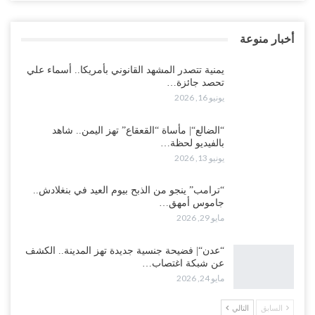
أخبار منوعة
يمنية تتصدر المشهد القانوني بأمريكا.. أسماء علي
تحصد جائزة…
يونيو 16, 2026
“الضالع“| مأساة “القعقاع” تهز اليمن.. شاهد
بالفيديو لحظة…
يونيو 13, 2026
“ترامب” ينجو من الذبح بيوم العيد في بنغلادش..
جاموس أمهق…
مايو 29, 2026
“عدن“| فضيحة جنسية جديدة تهز المدينة.. الكشف
عن شبكة اغتصاب…
مايو 24, 2026
السابق
التالي