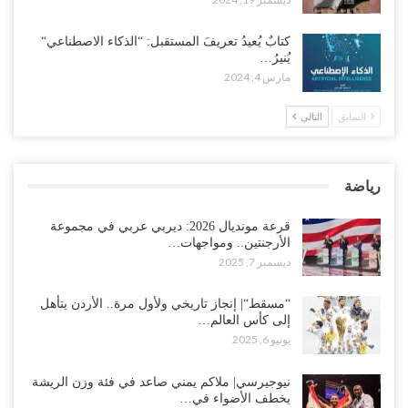
كتابٌ يُعيدُ تعريفَ المستقبل: “الذكاء الاصطناعي“
يُنيرُ…
مارس 4, 2024
السابق
التالي
رياضة
قرعة مونديال 2026: ديربي عربي في مجموعة
الأرجنتين.. ومواجهات…
ديسمبر 7, 2025
“مسقط“| إنجاز تاريخي ولأول مرة.. الأردن يتأهل
إلى كأس العالم…
يونيو 6, 2025
نيوجيرسي| ملاكم يمني صاعد في فئة وزن الريشة
يخطف الأضواء في…