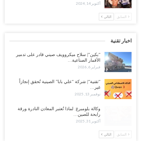
أكتوبر 14, 2024
السابق
التالي
اخبار تقنية
“بكين“| سلاح ميكروويف صيني قادر على تدمير
الأقمار الصناعية…
فبراير 6, 2026
“تقنية“| شركة “علي بابا” الصينية تُحقق إنجازاً
غير…
نوفمبر 13, 2025
وكالة بلومبرغ: لماذا تُعتبر المعادن النادرة ورقة
رابحة للصين…
أكتوبر 31, 2025
السابق
التالي