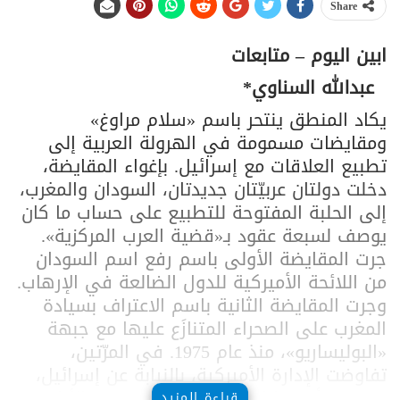
Share
ابين اليوم – متابعات
عبدالله السناوي*
يكاد المنطق ينتحر باسم «سلام مراوغ»
ومقايضات مسمومة في الهرولة العربية إلى
تطبيع العلاقات مع إسرائيل. بإغواء المقايضة،
دخلت دولتان عربيّتان جديدتان، السودان والمغرب،
إلى الحلبة المفتوحة للتطبيع على حساب ما كان
يوصف لسبعة عقود بـ«قضية العرب المركزية».
جرت المقايضة الأولى باسم رفع اسم السودان
من اللائحة الأميركية للدول الضالعة في الإرهاب.
وجرت المقايضة الثانية باسم الاعتراف بسيادة
المغرب على الصحراء المتنازَع عليها مع جبهة
«البوليساريو»، منذ عام 1975. في المرّتين،
تفاوضت الإدارة الأميركية، بالنيابة عن إسرائيل،
من دون أن تتنازل الأخيرة عن شيء من الأراضي
قراءة المزيد