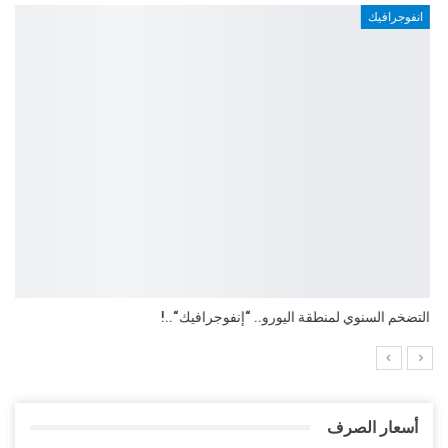
انفوجرافيك
التضخم السنوي لمنطقة اليورو.. “إنفوجرافيك“..!
أسعار الصرف