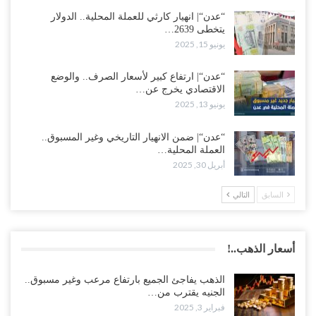
“عدن“| انهيار كارثي للعملة المحلية.. الدولار
يتخطى 2639…
يونيو 15, 2025
“عدن“| ارتفاع كبير لأسعار الصرف.. والوضع
الاقتصادي يخرج عن…
يونيو 13, 2025
“عدن“| ضمن الانهيار التاريخي وغير المسبوق..
العملة المحلية…
أبريل 30, 2025
السابق
التالي
أسعار الذهب..!
الذهب يفاجئ الجميع بارتفاع مرعب وغير مسبوق..
الجنيه يقترب من…
فبراير 3, 2025