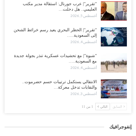
“تقرير“| عرب جورنال: استقالة مدير مكتب
العليمي.. هل دخلت…
أغسطس 5, 2026
“تقرير“| الحظر البحري يعيد رسم خرائط الشحن
إلى السعودية..…
أغسطس 4, 2026
“شبوة“| مع تحشيدات عسكرية تنذر بجولة جديدة
مع السعودية..…
أغسطس 4, 2026
الانتقالي يستكمل ترتيبات حسم حضرموت..
والنقابات تدخل معركة…
أغسطس 3, 2026
السابق
التالي
1 من 11
إنفوجرافيك